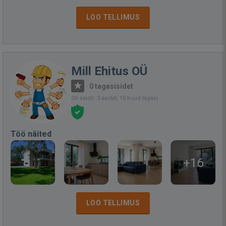
LOO TELLIMUS
Mill Ehitus OÜ
·
0 tagasisidet
Oli saidil: 3 aastat, 10 kuud tagasi
Töö näited
+16
LOO TELLIMUS