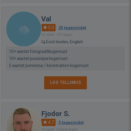
Val
5.0
·
25 tagasisidet
Oli saidil: 10 h tagasi
Eesti keeles, English
10+ aastat fotograafikogemust
10+ aastat puussepa kogemust
5 aastat joonestus / konstruktori kogemust
LOO TELLIMUS
Fjodor S.
4.7
·
3 tagasisidet
Oli saidil: 2 päeva tagasi