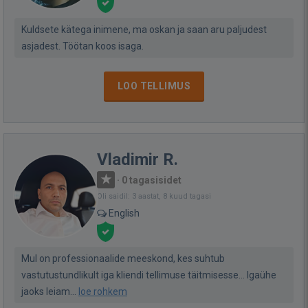
Kuldsete kätega inimene, ma oskan ja saan aru paljudest
asjadest. Töötan koos isaga.
LOO TELLIMUS
Vladimir R.
·
0 tagasisidet
Oli saidil: 3 aastat, 8 kuud tagasi
English
Mul on professionaalide meeskond, kes suhtub
vastutustundlikult iga kliendi tellimuse täitmisesse... Igaühe
jaoks leiam...
loe rohkem