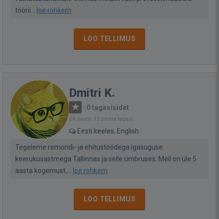
töörii...
loe rohkem
LOO TELLIMUS
Dmitri K.
·
0 tagasisidet
Oli saidil: 12 päeva tagasi
Eesti keeles, English
Tegeleme remondi- ja ehitustöödega igasuguse
keerukusastmega Tallinnas ja selle ümbruses. Meil on üle 5
aasta kogemust,...
loe rohkem
LOO TELLIMUS