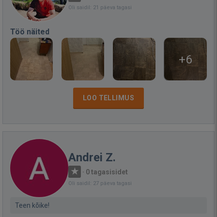
Oli saidil: 21 päeva tagasi
Töö näited
+6
LOO TELLIMUS
Andrei Z.
·
0 tagasisidet
Oli saidil: 27 päeva tagasi
Teen kõike!