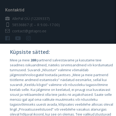
Kontaktid
AllePal OÜ (12209337)
58536867
(E – R 9.00–17.00)
contact@getapro.ee
Küpsiste sätted:
Meie ja meie
269
partnerid salvestavame ja kasutame teie
Riigid
seadmes isikuandmeid, näiteks sirvimisandmeid või kordumatuid
Eesti
tunnuseid. Suvandi „Nõustun” valimine võimaldab
jälgimistehnoloogiatel toetada jaotises „Meie ja meie partnerid
Läti
töötleme andmeid esitamiseks” näidatud eesmärke, sellal kui
suvandi „Keeldu kõigist” valimine või nõusoleku tagasivõtmine
Leedu
keelab selle. Kui jälgimine on keelatud, ei pruugi osa kuvatavast
sisust ja reklaamidest olla teie jaoks nii asjakohased. Saate selle
menüü igal ajal oma valikute muutmiseks või nõusoleku
tagasivõtmiseks uuesti avada, klõpsates veebilehe allosas oleval
lingil „Privaatsuseelistused” või veebilehe vasakus alanurgas
oleval hõljuval ikoonil, kui see on olemas. Teie valikud jõustuvad