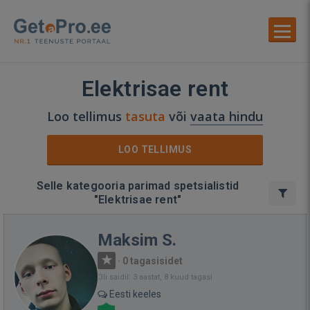
Elektrisae rent
Loo tellimus
tasuta
või
vaata hindu
LOO TELLIMUS
Selle kategooria parimad spetsialistid
"Elektrisae rent"
Maksim S.
·
0 tagasisidet
Oli saidil: 3 aastat, 8 kuud tagasi
Eesti keeles