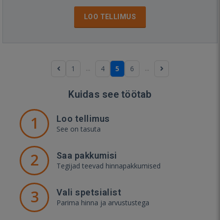
LOO TELLIMUS
...
...
1
4
5
6
Kuidas see töötab
1
Loo tellimus
See on tasuta
2
Saa pakkumisi
Tegijad teevad hinnapakkumised
3
Vali spetsialist
Parima hinna ja arvustustega