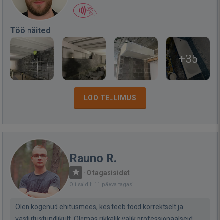
Töö näited
+35
LOO TELLIMUS
Rauno R.
·
0 tagasisidet
Oli saidil: 11 päeva tagasi
Olen kogenud ehitusmees, kes teeb tööd korrektselt ja
vastutustundlikult. Olemas rikkalik valik professionaalseid