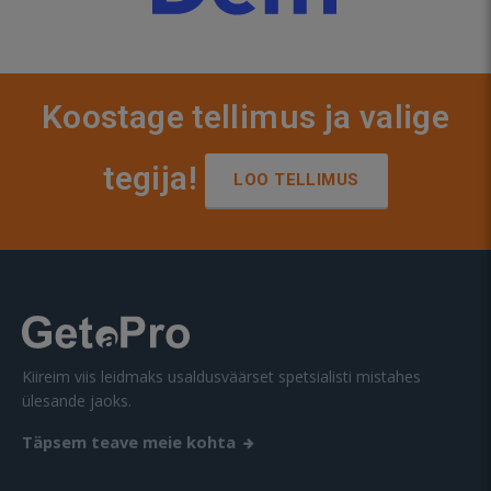
Koostage tellimus ja valige
tegija!
LOO TELLIMUS
Kiireim viis leidmaks usaldusväärset spetsialisti mistahes
ülesande jaoks.
Täpsem teave meie kohta