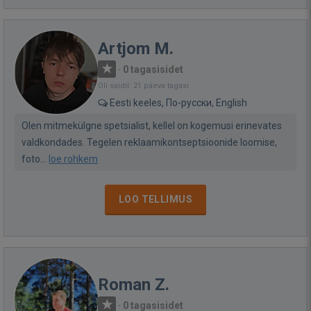
Artjom M.
·
0 tagasisidet
Oli saidil: 21 päeva tagasi
Eesti keeles, По-русски, English
Olen mitmekülgne spetsialist, kellel on kogemusi erinevates
valdkondades. Tegelen reklaamikontseptsioonide loomise,
foto...
loe rohkem
LOO TELLIMUS
Roman Z.
·
0 tagasisidet