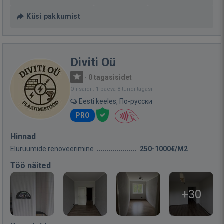
Küsi pakkumist
Diviti Oü
·
0 tagasisidet
Oli saidil: 1 päeva 8 tundi tagasi
Eesti keeles, По-русски
PRO
Hinnad
Eluruumide renoveerimine
250-1000€/M2
Töö näited
+30