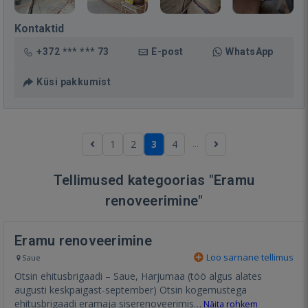
Kontaktid
+372 *** *** 73
E-post
WhatsApp
Küsi pakkumist
...
1
2
3
4
Tellimused kategoorias "Eramu
renoveerimine"
Eramu renoveerimine
Loo sarnane tellimus
Saue
Otsin ehitusbrigaadi – Saue, Harjumaa (töö algus alates
augusti keskpaigast-september) Otsin kogemustega
ehitusbrigaadi eramaja siserenoveerimis…
Näita rohkem