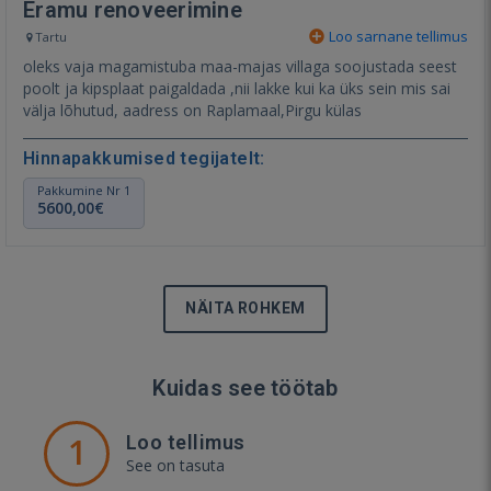
Eramu renoveerimine
Loo sarnane tellimus
Tartu
oleks vaja magamistuba maa-majas villaga soojustada seest
poolt ja kipsplaat paigaldada ,nii lakke kui ka üks sein mis sai
välja lõhutud, aadress on Raplamaal,Pirgu külas
Hinnapakkumised tegijatelt:
Pakkumine Nr 1
5600,00€
NÄITA ROHKEM
Kuidas see töötab
1
Loo tellimus
See on tasuta