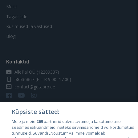
Meist
Tagasiside
Küsimused ja vastused
Blogi
Kontaktid
AllePal OÜ (12209337)
58536867
(E – R 9.00–17.00)
contact@getapro.ee
Küpsiste sätted:
Meie ja meie
269
partnerid salvestavame ja kasutame teie
Riigid
seadmes isikuandmeid, näiteks sirvimisandmeid või kordumatuid
Eesti
tunnuseid. Suvandi „Nõustun” valimine võimaldab