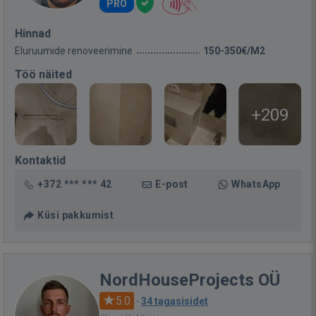
PRO
Hinnad
Eluruumide renoveerimine
150-350€/M2
Töö näited
+209
Kontaktid
+372 *** *** 42
E-post
WhatsApp
Küsi pakkumist
NordHouseProjects OÜ
5.0
·
34 tagasisidet