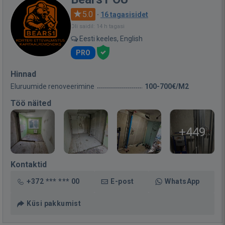
5.0
·
16 tagasisidet
Oli saidil: 14 h tagasi
Eesti keeles, English
PRO
Hinnad
Eluruumide renoveerimine
100-700€/M2
Töö näited
+449
Kontaktid
+372 *** *** 00
E-post
WhatsApp
Küsi pakkumist