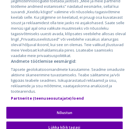
jälgimistehnoloogiatel toetada jaotises „Meie ja meie partnerid
Läti
töötleme andmeid esitamiseks” näidatud eesmärke, sellal kui
suvandi „Keeldu kõigist” valimine või nõusoleku tagasivõtmine
Leedu
keelab selle. Kui jälgimine on keelatud, ei pruugi osa kuvatavast
sisust ja reklaamidest olla teie jaoks nii asjakohased. Saate selle
menüü igal ajal oma valikute muutmiseks või nõusoleku
tagasivõtmiseks uuesti avada, klõpsates veebilehe allosas oleval
lingil „Privaatsuseelistused” või veebilehe vasakus alanurgas
oleval hõljuval ikoonil, kui see on olemas. Teie valikud jõustuvad
meie Veebisait kohaldamisala piires. Lisateabe saamiseks
vaadake meie privaatsuspoliitikat.
Andmete töötlemise eesmärgid:
City24.lv
CVbankas.lt
Täpsete geolokatsiooniandmete kasutamine. Seadme omaduste
City24.ee
Kainos.lt
aktiivne skaneerimine tuvastamiseks. Teabe säilitamine ja/või
ligipääs teabele seadmes. Isikupärastatud reklaamid ja sisu,
GetaPro.lv
Paslaugos.lt
reklaamide ja sisu mõõtmine, vaatajaskonna analüüsid ja
GetaPro.ee
auto24.ee
tootearendus.
Skelbiu.lt
KV.ee
Partnerite (teenuseosutajate) loend
Autoplius.lt
Osta.ee
Aruodas.lt
KuldneBörs.ee
Nõustun
Lükka kõik tagasi