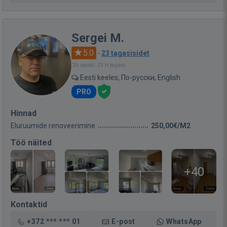
Sergei M.
5.0
·
23 tagasisidet
Oli saidil: 21 h tagasi
Eesti keeles, По-русски, English
PRO
Hinnad
Eluruumide renoveerimine
250,00€/M2
Töö näited
+40
Kontaktid
+372 *** *** 01
E-post
WhatsApp