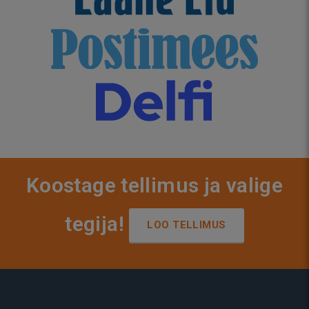
Koostage tellimus ja valige
tegija!
LOO TELLIMUS