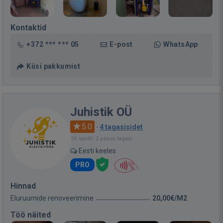
Kontaktid
+372 *** *** 05
E-post
WhatsApp
Küsi pakkumist
Juhistik OÜ
5.0
·
4 tagasisidet
Oli saidil: 2 päeva tagasi
Eesti keeles
PRO
Hinnad
Eluruumide renoveerimine
20,00€/M2
Töö näited