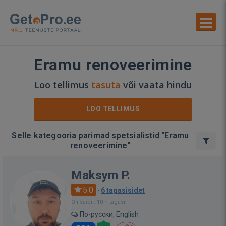
Eramu renoveerimine
Loo tellimus
tasuta
või
vaata hindu
LOO TELLIMUS
Selle kategooria parimad spetsialistid "Eramu
renoveerimine"
Maksym P.
5.0
·
6 tagasisidet
Oli saidil: 10 h tagasi
По-русски, English