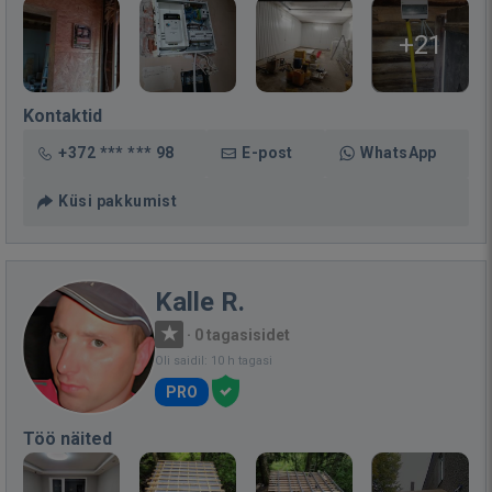
+21
Kontaktid
+372 *** *** 98
E-post
WhatsApp
Küsi pakkumist
Kalle R.
·
0 tagasisidet
Oli saidil: 10 h tagasi
PRO
Töö näited