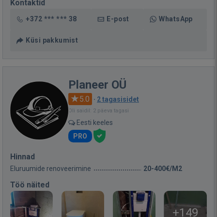
Kontaktid
+372 *** *** 38
E-post
WhatsApp
Küsi pakkumist
Planeer OÜ
5.0
·
2 tagasisidet
Oli saidil: 2 päeva tagasi
Eesti keeles
PRO
Hinnad
Eluruumide renoveerimine
20-400€/M2
Töö näited
+149