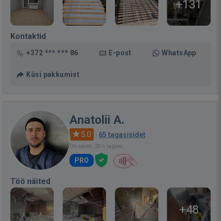
+131
Kontaktid
+372 *** *** 86
E-post
WhatsApp
Küsi pakkumist
Anatolii A.
5.0
·
65 tagasisidet
Oli saidil: 20 h tagasi
PRO
Töö näited
+48