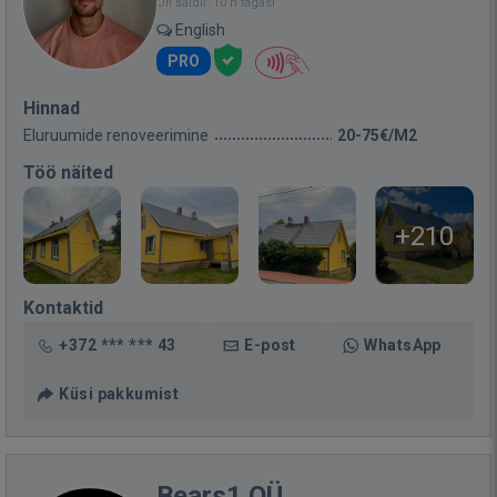
Oli saidil: 10 h tagasi
English
PRO
Hinnad
Eluruumide renoveerimine
20-75€/M2
Töö näited
+210
Kontaktid
+372 *** *** 43
E-post
WhatsApp
Küsi pakkumist
Bears1 OÜ