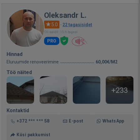
Oleksandr L.
5.0
·
22 tagasisidet
Oli saidil: 15 h tagasi
PRO
Hinnad
Eluruumide renoveerimine
60,00€/M2
Töö näited
+233
Kontaktid
+372 *** *** 58
E-post
WhatsApp
Küsi pakkumist