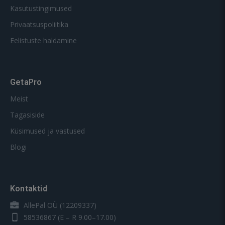
Kasutustingimused
Privaatsuspoliitika
Eelistuste haldamine
GetaPro
Meist
Tagasiside
Küsimused ja vastused
Blogi
Kontaktid
AllePal OÜ (12209337)
58536867
(E – R 9.00–17.00)