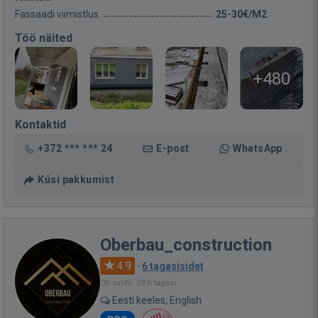
Fassaadi viimistlus
25-30€/M2
Töö näited
+480
Kontaktid
+372 *** *** 24
E-post
WhatsApp
Küsi pakkumist
Oberbau_construction
4.9
·
6 tagasisidet
Oli saidil: 23 h tagasi
Eesti keeles, English