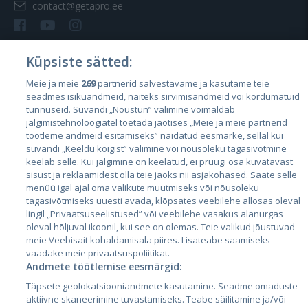
contact@getapro.ee
Küpsiste sätted:
Meie ja meie
269
partnerid salvestavame ja kasutame teie
Riigid
seadmes isikuandmeid, näiteks sirvimisandmeid või kordumatuid
Eesti
tunnuseid. Suvandi „Nõustun” valimine võimaldab
jälgimistehnoloogiatel toetada jaotises „Meie ja meie partnerid
Läti
töötleme andmeid esitamiseks” näidatud eesmärke, sellal kui
suvandi „Keeldu kõigist” valimine või nõusoleku tagasivõtmine
Leedu
keelab selle. Kui jälgimine on keelatud, ei pruugi osa kuvatavast
sisust ja reklaamidest olla teie jaoks nii asjakohased. Saate selle
menüü igal ajal oma valikute muutmiseks või nõusoleku
tagasivõtmiseks uuesti avada, klõpsates veebilehe allosas oleval
lingil „Privaatsuseelistused” või veebilehe vasakus alanurgas
oleval hõljuval ikoonil, kui see on olemas. Teie valikud jõustuvad
meie Veebisait kohaldamisala piires. Lisateabe saamiseks
vaadake meie privaatsuspoliitikat.
Andmete töötlemise eesmärgid:
City24.lv
CVbankas.lt
Täpsete geolokatsiooniandmete kasutamine. Seadme omaduste
City24.ee
Kainos.lt
aktiivne skaneerimine tuvastamiseks. Teabe säilitamine ja/või