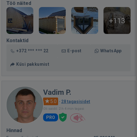
Töö näited
+113
Kontaktid
+372 *** *** 22
E-post
WhatsApp
Küsi pakkumist
Vadim P.
5.0
·
28 tagasisidet
Oli saidil: 2 h 4 min tagasi
PRO
Hinnad