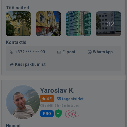
Töö näited
+32
Kontaktid
+372 *** *** 90
E-post
WhatsApp
Küsi pakkumist
Yaroslav K.
4.9
·
55 tagasisidet
Oli saidil: 3 h 43 min tagasi
PRO
Hinnad