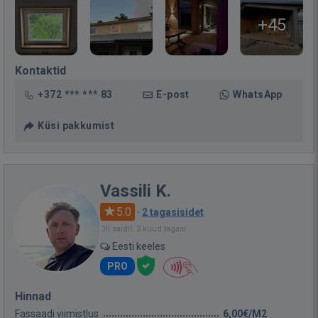
+45
Kontaktid
+372 *** *** 83
E-post
WhatsApp
Küsi pakkumist
Vassili K.
5.0
·
2 tagasisidet
Oli saidil: 2 kuud tagasi
Eesti keeles
PRO
Hinnad
Fassaadi viimistlus
6,00€/M2