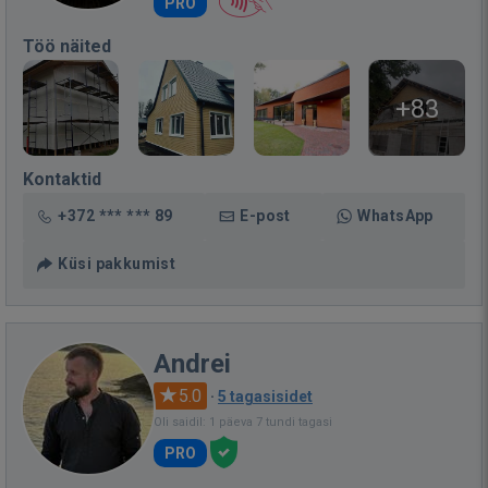
PRO
Töö näited
+83
Kontaktid
+372 *** *** 89
E-post
WhatsApp
Küsi pakkumist
Andrei
5.0
·
5 tagasisidet
Oli saidil: 1 päeva 7 tundi tagasi
PRO