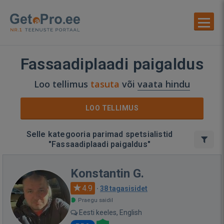
Fassaadiplaadi paigaldus
Loo tellimus
tasuta
või
vaata hindu
LOO TELLIMUS
Selle kategooria parimad spetsialistid
"Fassaadiplaadi paigaldus"
Konstantin G.
4.9
·
38 tagasisidet
Praegu saidil
Eesti keeles, English