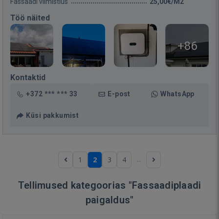
Fassaadi viimistlus
25,00€/M2
Töö näited
+86
Kontaktid
+372 *** *** 33
E-post
WhatsApp
Küsi pakkumist
...
1
2
3
4
Tellimused kategoorias "Fassaadiplaadi
paigaldus"