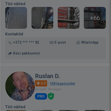
Töö näited
+66
Kontaktid
+372 *** *** 82
E-post
WhatsApp
Küsi pakkumist
Ruslan D.
4.9
·
168 tagasisidet
Oli saidil: 18 h tagasi
PRO
Töö näited