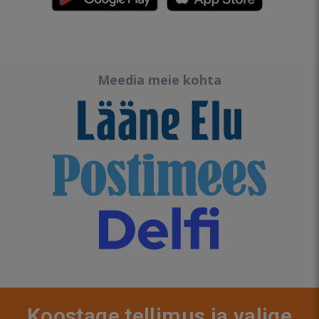
Meedia meie kohta
Koostage tellimus ja valige