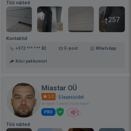
Töö näited
+257
Kontaktid
+372 *** *** 82
E-post
WhatsApp
Küsi pakkumist
Miastar OÜ
5.0
·
5 tagasisidet
Oli saidil: 1 päeva 2 tundi tagasi
PRO
Töö näited