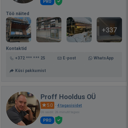
PRO
Töö näited
+337
Kontaktid
+372 *** *** 25
E-post
WhatsApp
Küsi pakkumist
Proff Hooldus OÜ
5.0
·
4 tagasisidet
Oli saidil: 26 minutit tagasi
PRO