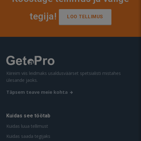
tegija!
LOO TELLIMUS
Kiireim viis leidmaks usaldusväärset spetsialisti mistahes
ülesande jaoks.
Täpsem teave meie kohta
Kuidas see töötab
Kuidas luua tellimust
Kuidas saada tegijaks