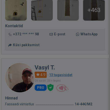
+463
Kontaktid
+372 *** *** 98
E-post
WhatsApp
Küsi pakkumist
Vasyl T.
4.9
·
13 tagasisidet
Oli saidil: 23 h tagasi
PRO
Hinnad
Fassaadi viimistlus
14-44€/M2