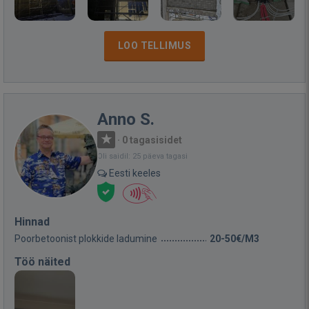
LOO TELLIMUS
Anno S.
·
0 tagasisidet
Oli saidil: 25 päeva tagasi
Eesti keeles
Hinnad
Poorbetoonist plokkide ladumine
20-50€/M3
Töö näited