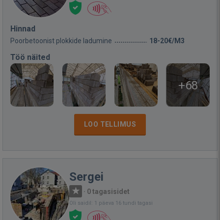
Hinnad
Poorbetoonist plokkide ladumine
18-20€/M3
Töö näited
+68
LOO TELLIMUS
Sergei
·
0 tagasisidet
Oli saidil: 1 päeva 16 tundi tagasi