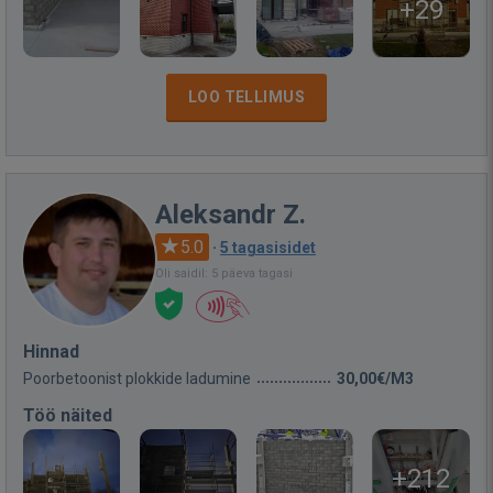
+29
LOO TELLIMUS
Aleksandr Z.
5.0
·
5 tagasisidet
Oli saidil: 5 päeva tagasi
Hinnad
Poorbetoonist plokkide ladumine
30,00€/M3
Töö näited
+212