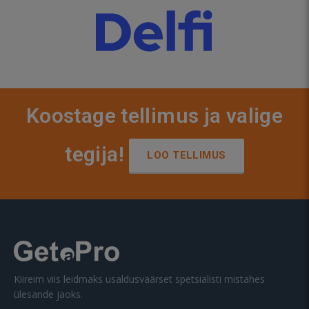
Koostage tellimus ja valige
tegija!
LOO TELLIMUS
Kiireim viis leidmaks usaldusväärset spetsialisti mistahes
ülesande jaoks.