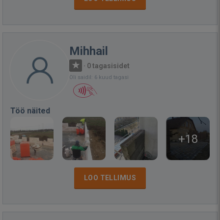
Mihhail
·
0 tagasisidet
Oli saidil: 6 kuud tagasi
Töö näited
+18
LOO TELLIMUS