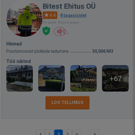
Bitest Ehitus OÜ
4.4
·
8 tagasisidet
Oli saidil: 8 kuud tagasi
Hinnad
Poorbetoonist plokkide ladumine
30,00€/M3
Töö näited
+67
LOO TELLIMUS
...
1
2
3
4