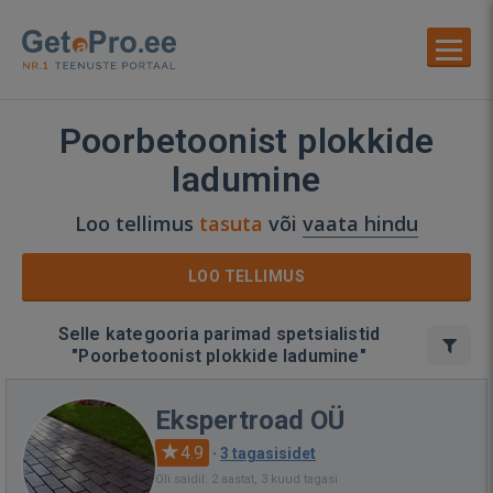
Poorbetoonist plokkide
ladumine
Loo tellimus
tasuta
või
vaata hindu
LOO TELLIMUS
Selle kategooria parimad spetsialistid
"Poorbetoonist plokkide ladumine"
Ekspertroad OÜ
4.9
·
3 tagasisidet
Oli saidil: 2 aastat, 3 kuud tagasi