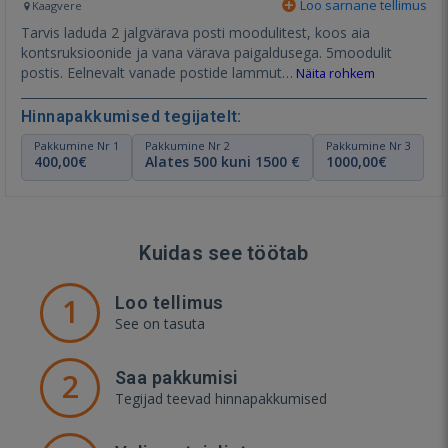
Loo sarnane tellimus
Kaagvere
Tarvis laduda 2 jalgvärava posti moodulitest, koos aia
kontsruksioonide ja vana värava paigaldusega. 5moodulit
postis. Eelnevalt vanade postide lammut…
Näita rohkem
Hinnapakkumised tegijatelt:
Pakkumine Nr 1
Pakkumine Nr 2
Pakkumine Nr 3
400,00€
Alates 500 kuni 1500 €
1000,00€
Kuidas see töötab
1
Loo tellimus
See on tasuta
2
Saa pakkumisi
Tegijad teevad hinnapakkumised