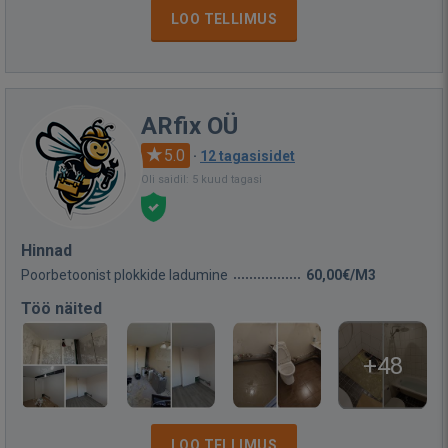
LOO TELLIMUS
ARfix OÜ
5.0
·
12 tagasisidet
Oli saidil: 5 kuud tagasi
Hinnad
Poorbetoonist plokkide ladumine
60,00€/M3
Töö näited
+48
LOO TELLIMUS