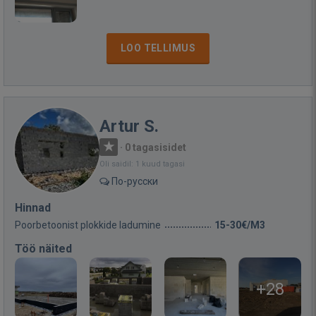
LOO TELLIMUS
Artur S.
·
0 tagasisidet
Oli saidil: 1 kuud tagasi
По-русски
Hinnad
Poorbetoonist plokkide ladumine
15-30€/M3
Töö näited
+28