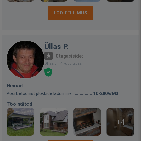
LOO TELLIMUS
Üllas P.
·
0 tagasisidet
Oli saidil: 4 kuud tagasi
Hinnad
Poorbetoonist plokkide ladumine
10-200€/M3
Töö näited
+4