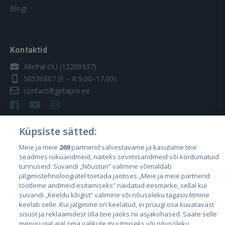
Blogi
Kontaktid
AllePal OÜ (12209337)
58536867
(E – R 9.00–17.00)
contact@getapro.ee
Küpsiste sätted:
Meie ja meie
269
partnerid salvestavame ja kasutame teie
Riigid
seadmes isikuandmeid, näiteks sirvimisandmeid või kordumatuid
Eesti
tunnuseid. Suvandi „Nõustun” valimine võimaldab
jälgimistehnoloogiatel toetada jaotises „Meie ja meie partnerid
Läti
töötleme andmeid esitamiseks” näidatud eesmärke, sellal kui
suvandi „Keeldu kõigist” valimine või nõusoleku tagasivõtmine
Leedu
keelab selle. Kui jälgimine on keelatud, ei pruugi osa kuvatavast
sisust ja reklaamidest olla teie jaoks nii asjakohased. Saate selle
menüü igal ajal oma valikute muutmiseks või nõusoleku