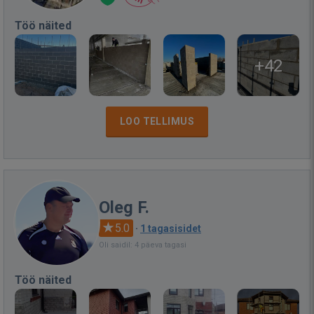
Töö näited
+42
LOO TELLIMUS
Oleg F.
5.0
·
1 tagasisidet
Oli saidil: 4 päeva tagasi
Töö näited