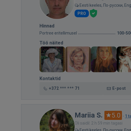
Eesti keeles, По-русски, Eng
PRO
Hinnad
Portree eritellimusel
100-50
Töö näited
Kontaktid
+372 *** *** 71
E-post
Mariia S.
5.0
·
1 t
Oli saidil: 2 h 59 min tagasi
Eesti keeles, По-русски, Eng