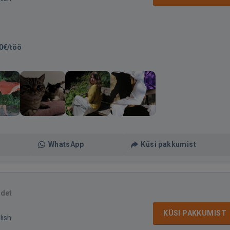
0€/töö
WhatsApp
Küsi pakkumist
idet
KÜSI PAKKUMIST
lish