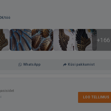
0€/töö
+166
WhatsApp
Küsi pakkumist
gasisidet
si
LOO TELLIMUS