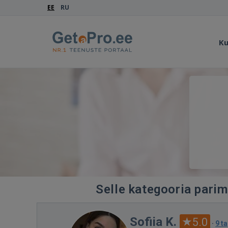
EE
RU
Ku
Selle kategooria parim
Sofiia K.
5.0
·
9 t