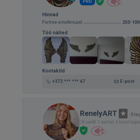
PRO
Hinnad
Portree eritellimusel
250-100
Töö näited
Kontaktid
+372 *** *** 67
E-post
RenelyART
·
0 ta
Oli saidil: 1 aastat, 5 kuud taga