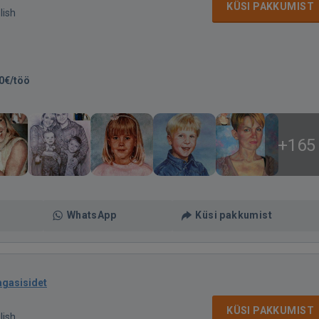
KÜSI PAKKUMIST
lish
0€/töö
+165
WhatsApp
Küsi pakkumist
agasisidet
KÜSI PAKKUMIST
lish