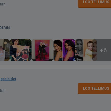
LOO TELLIMUS
lish
0€/töö
+6
agasisidet
LOO TELLIMUS
lish