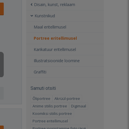
Disain, kunst, reklaam
Kunstnikud
Maal eritellimusel
Portree eritellimusel
Karikatuur eritellimusel
Illustratsioonide loomine
Graffiti
Samuti otsiti
Õliportree
Akrüül-portree
Anime stiilis portree
Digimaal
Koomiksi stiilis portree
Portree eritellimusel
Portree joonistamine foto järgi