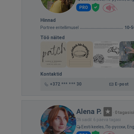
PRO
Hinnad
Portree eritellimusel
10-5
Töö näited
Kontaktid
+372 *** *** 30
E-post
Alena P.
·
0 tagasis
Oli saidil: 6 päeva tagasi
Eesti keeles, По-русски, Eng