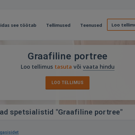
Loo tellim
idas see töötab
Tellimused
Teenused
Graafiline portree
Loo tellimus
tasuta
või
vaata hindu
LOO TELLIMUS
ad spetsialistid "Graafiline portree"
agasisidet