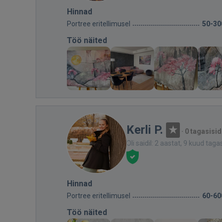
Hinnad
Portree eritellimusel
50-30
Töö näited
Kerli P.
·
0 tagasisid
Oli saidil: 2 aastat, 9 kuud taga
Hinnad
Portree eritellimusel
60-60
Töö näited