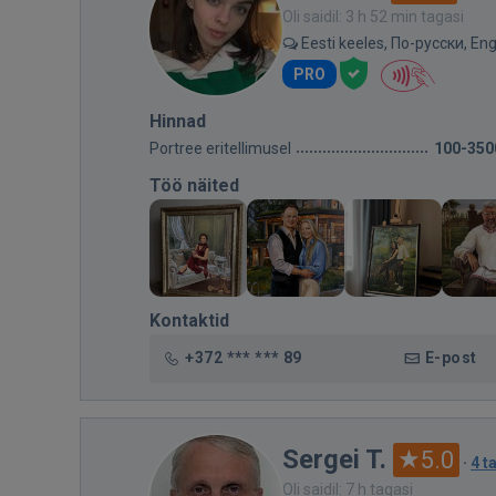
Oli saidil: 3 h 52 min tagasi
Eesti keeles, По-русски, Eng
PRO
Hinnad
Portree eritellimusel
100-350
Töö näited
Kontaktid
+372 *** *** 89
E-post
Sergei T.
5.0
·
4 t
Oli saidil: 7 h tagasi