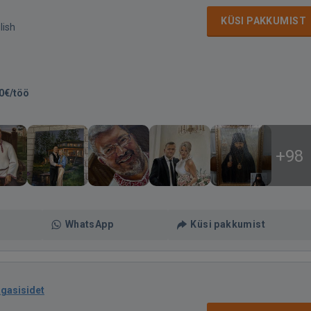
KÜSI PAKKUMIST
lish
0€/töö
+98
WhatsApp
Küsi pakkumist
agasisidet