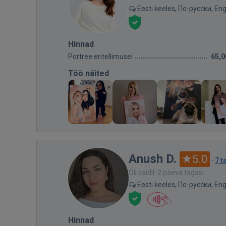
Eesti keeles, По-русски, Eng
Hinnad
Portree eritellimusel
65,0
Töö näited
Anush D.
5.0
·
7 t
Oli saidil: 2 päeva tagasi
Eesti keeles, По-русски, Eng
Hinnad