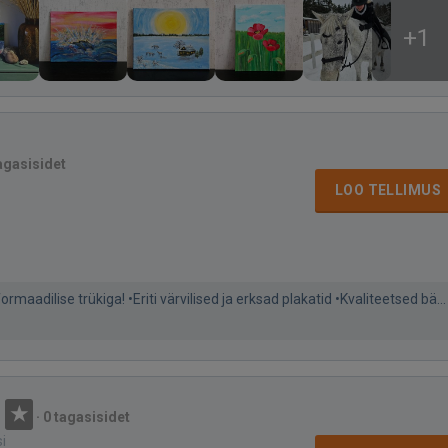
+1
agasisidet
LOO TELLIMUS
adilise trükiga! •Eriti värvilised ja erksad plakatid •Kvaliteetsed bä...
·
0 tagasisidet
si