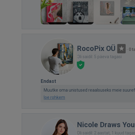
RocoPix OÜ
·
0 t
Oli saidil: 5 päeva tagasi
Endast
Muutke oma unistused reaalsuseks meie suureforma
loe rohkem
Nicole Draws You
Oli saidil: 2 aastat, 1 kuud taga