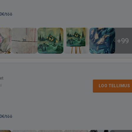
0€/töö
+99
et
si
LOO TELLIMUS
0€/töö