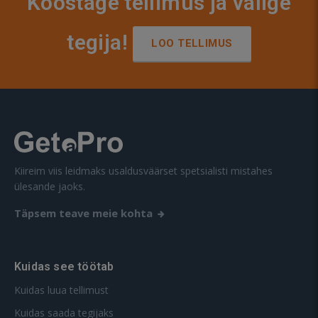
Koostage tellimus ja valige
tegija!
LOO TELLIMUS
Kiireim viis leidmaks usaldusväärset spetsialisti mistahes
ülesande jaoks.
Täpsem teave meie kohta
Kuidas see töötab
Kuidas luua tellimust
Kuidas saada tegijaks