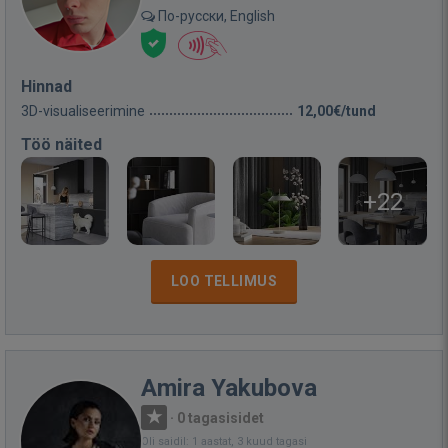
По-русски, English
Hinnad
3D-visualiseerimine
12,00€/tund
Töö näited
+22
LOO TELLIMUS
Amira Yakubova
·
0 tagasisidet
Oli saidil: 1 aastat, 3 kuud tagasi