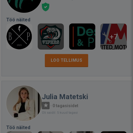
Töö näited
+7
LOO TELLIMUS
Julia Matetski
·
0 tagasisidet
Oli saidil: 5 kuud tagasi
Töö näited