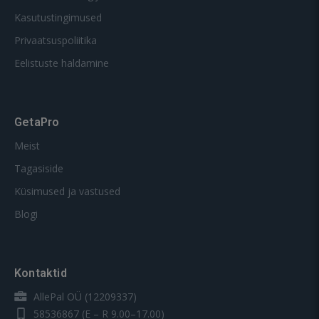
Kasutustingimused
Privaatsuspoliitika
Eelistuste haldamine
GetaPro
Meist
Tagasiside
Küsimused ja vastused
Blogi
Kontaktid
AllePal OÜ (12209337)
58536867
(E – R 9.00–17.00)