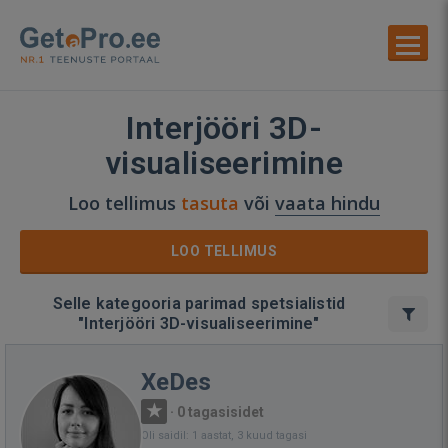
Interjööri 3D-
visualiseerimine
Loo tellimus
tasuta
või
vaata hindu
LOO TELLIMUS
Selle kategooria parimad spetsialistid
"Interjööri 3D-visualiseerimine"
XeDes
·
0 tagasisidet
Oli saidil: 1 aastat, 3 kuud tagasi