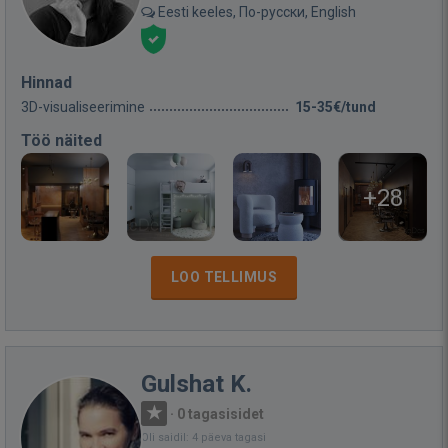
Eesti keeles, По-русски, English
Hinnad
3D-visualiseerimine
15-35€/tund
Töö näited
+28
LOO TELLIMUS
Gulshat K.
·
0 tagasisidet
Oli saidil: 4 päeva tagasi