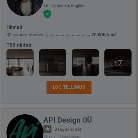
По-русски, English
Hinnad
3D-visualiseerimine
20,00€/tund
Töö näited
+7
LOO TELLIMUS
API Design OÜ
·
0 tagasisidet
Oli saidil: 9 kuud tagasi