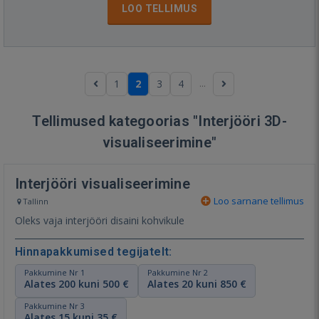
LOO TELLIMUS
...
1
2
3
4
Tellimused kategoorias "Interjööri 3D-
visualiseerimine"
Interjööri visualiseerimine
Loo sarnane tellimus
Tallinn
Oleks vaja interjööri disaini kohvikule
Hinnapakkumised tegijatelt:
Pakkumine Nr 1
Pakkumine Nr 2
Alates 200 kuni 500 €
Alates 20 kuni 850 €
Pakkumine Nr 3
Alates 15 kuni 35 €