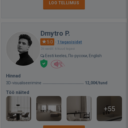
LOO TELLIMUS
Dmytro P.
5.0
·
1 tagasisidet
Oli saidil: 6 kuud tagasi
Eesti keeles, По-русски, English
Hinnad
3D-visualiseerimine
12,00€/tund
Töö näited
+55