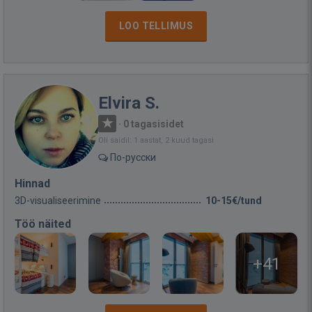
LOO TELLIMUS
Elvira S.
·
0 tagasisidet
Oli saidil: 1 aastat, 2 kuud tagasi
По-русски
Hinnad
3D-visualiseerimine
10-15€/tund
Töö näited
+41