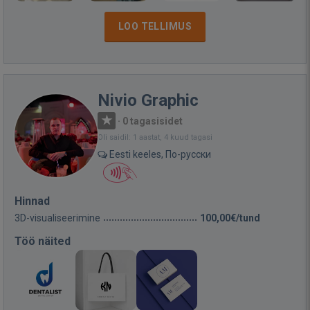
LOO TELLIMUS
Nivio Graphic
·
0 tagasisidet
Oli saidil: 1 aastat, 4 kuud tagasi
Eesti keeles, По-русски
Hinnad
3D-visualiseerimine
100,00€/tund
Töö näited