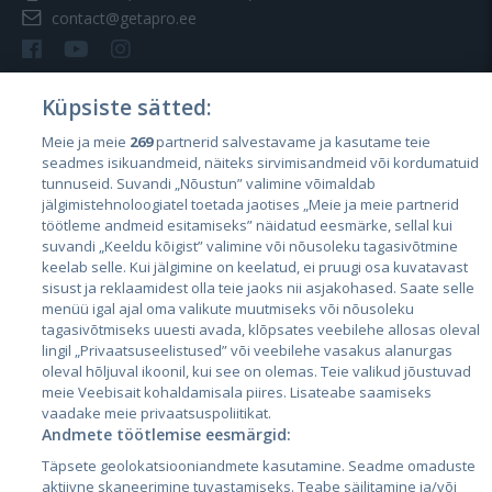
contact@getapro.ee
Küpsiste sätted:
Meie ja meie
269
partnerid salvestavame ja kasutame teie
Riigid
seadmes isikuandmeid, näiteks sirvimisandmeid või kordumatuid
Eesti
tunnuseid. Suvandi „Nõustun” valimine võimaldab
jälgimistehnoloogiatel toetada jaotises „Meie ja meie partnerid
Läti
töötleme andmeid esitamiseks” näidatud eesmärke, sellal kui
suvandi „Keeldu kõigist” valimine või nõusoleku tagasivõtmine
Leedu
keelab selle. Kui jälgimine on keelatud, ei pruugi osa kuvatavast
sisust ja reklaamidest olla teie jaoks nii asjakohased. Saate selle
menüü igal ajal oma valikute muutmiseks või nõusoleku
tagasivõtmiseks uuesti avada, klõpsates veebilehe allosas oleval
lingil „Privaatsuseelistused” või veebilehe vasakus alanurgas
oleval hõljuval ikoonil, kui see on olemas. Teie valikud jõustuvad
meie Veebisait kohaldamisala piires. Lisateabe saamiseks
vaadake meie privaatsuspoliitikat.
Andmete töötlemise eesmärgid:
City24.lv
CVbankas.lt
Täpsete geolokatsiooniandmete kasutamine. Seadme omaduste
City24.ee
Kainos.lt
aktiivne skaneerimine tuvastamiseks. Teabe säilitamine ja/või