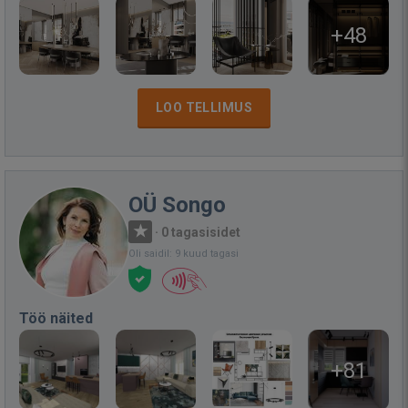
+48
LOO TELLIMUS
OÜ Songo
·
0 tagasisidet
Oli saidil: 9 kuud tagasi
Töö näited
+81