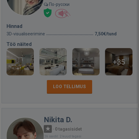
По-русски
Hinnad
3D-visualiseerimine
7,50€/tund
Töö näited
+35
LOO TELLIMUS
Nikita D.
·
0 tagasisidet
Oli saidil: 2 kuud tagasi