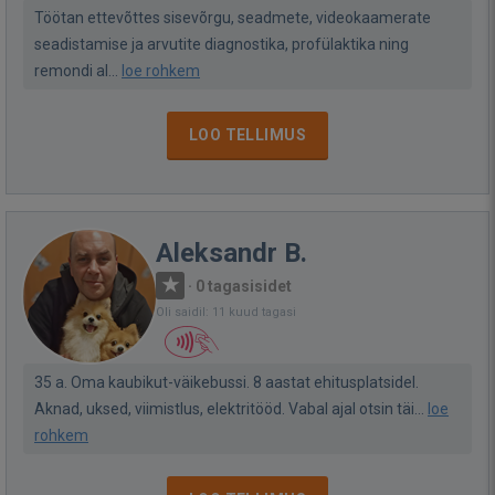
Töötan ettevõttes sisevõrgu, seadmete, videokaamerate
seadistamise ja arvutite diagnostika, profülaktika ning
remondi al...
loe rohkem
LOO TELLIMUS
Aleksandr B.
·
0 tagasisidet
Oli saidil: 11 kuud tagasi
35 a. Оma kaubikut-väikebussi. 8 aastat ehitusplatsidel.
Aknad, uksed, viimistlus, elektritööd. Vabal ajal otsin täi...
loe
rohkem