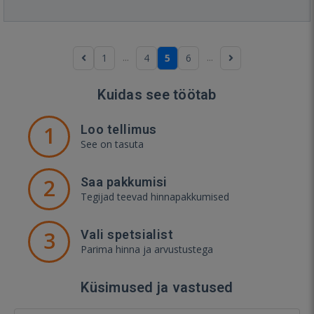
...
...
1
4
5
6
Kuidas see töötab
1
Loo tellimus
See on tasuta
2
Saa pakkumisi
Tegijad teevad hinnapakkumised
3
Vali spetsialist
Parima hinna ja arvustustega
Küsimused ja vastused