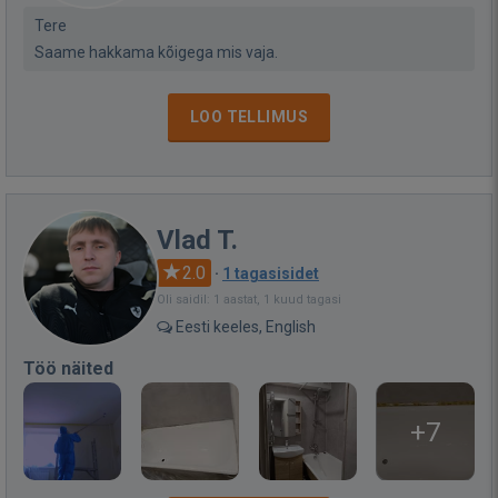
Tere
Saame hakkama kõigega mis vaja.
LOO TELLIMUS
Vlad T.
2.0
·
1 tagasisidet
Oli saidil: 1 aastat, 1 kuud tagasi
Eesti keeles, English
Töö näited
+7