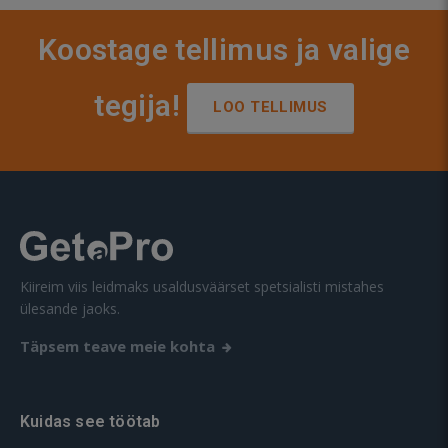
Koostage tellimus ja valige
tegija!
LOO TELLIMUS
Kiireim viis leidmaks usaldusväärset spetsialisti mistahes
ülesande jaoks.
Täpsem teave meie kohta
Kuidas see töötab