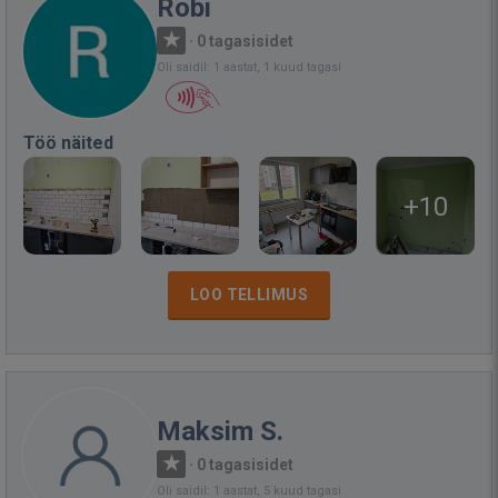
Robi
·
0 tagasisidet
Oli saidil: 1 aastat, 1 kuud tagasi
Töö näited
+10
LOO TELLIMUS
Maksim S.
·
0 tagasisidet
Oli saidil: 1 aastat, 5 kuud tagasi