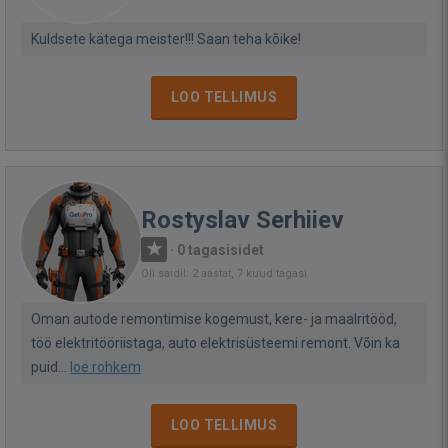
Kuldsete kätega meister!!! Saan teha kõike!
LOO TELLIMUS
Rostyslav Serhiiev
·
0 tagasisidet
Oli saidil: 2 aastat, 7 kuud tagasi
Oman autode remontimise kogemust, kere- ja maalritööd,
töö elektritööriistaga, auto elektrisüsteemi remont. Võin ka
puid...
loe rohkem
LOO TELLIMUS