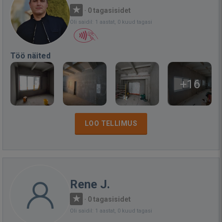
·
0 tagasisidet
Oli saidil: 1 aastat, 0 kuud tagasi
Töö näited
+16
LOO TELLIMUS
Rene J.
·
0 tagasisidet
Oli saidil: 1 aastat, 0 kuud tagasi