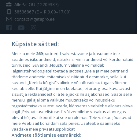
AllePal OÜ (12209337)
58536867
(E – R 9.00–17.00)
contact@getapro.ee
Küpsiste sätted:
Meie ja meie
269
partnerid salvestavame ja kasutame teie
Riigid
seadmes isikuandmeid, näiteks sirvimisandmeid või kordumatuid
Eesti
tunnuseid. Suvandi „Nõustun” valimine võimaldab
jälgimistehnoloogiatel toetada jaotises „Meie ja meie partnerid
Läti
töötleme andmeid esitamiseks” näidatud eesmärke, sellal kui
suvandi „Keeldu kõigist” valimine või nõusoleku tagasivõtmine
Leedu
keelab selle. Kui jälgimine on keelatud, ei pruugi osa kuvatavast
sisust ja reklaamidest olla teie jaoks nii asjakohased. Saate selle
menüü igal ajal oma valikute muutmiseks või nõusoleku
tagasivõtmiseks uuesti avada, klõpsates veebilehe allosas oleval
lingil „Privaatsuseelistused” või veebilehe vasakus alanurgas
oleval hõljuval ikoonil, kui see on olemas. Teie valikud jõustuvad
meie Veebisait kohaldamisala piires. Lisateabe saamiseks
vaadake meie privaatsuspoliitikat.
Andmete töötlemise eesmärgid: