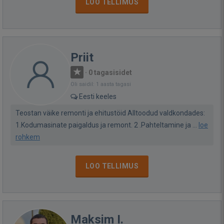
LOO TELLIMUS
Priit
·
0 tagasisidet
Oli saidil: 1 aasta tagasi
Eesti keeles
Teostan väike remonti ja ehitustöid Alltoodud valdkondades:
1.Kodumasinate paigaldus ja remont. 2 .Pahteltamine ja ...
loe
rohkem
LOO TELLIMUS
Maksim I.