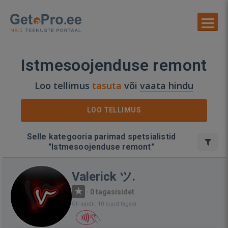
Istmesoojenduse remont
Loo tellimus
tasuta
või
vaata hindu
LOO TELLIMUS
Selle kategooria parimad spetsialistid
"Istmesoojenduse remont"
Valerick ツ.
·
0 tagasisidet
Oli saidil: 10 kuud tagasi