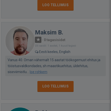
LOO TELLIMUS
Maksim B.
·
0 tagasisidet
Oli saidil: 1 aastat, 1 kuud tagasi
Eesti keeles, English
Vanus 40. Oman vähemalt 15 aastat töökogemust ehitus ja
tööstusvaldkondades, sh maastikuehitus, üldehitus,
siseviimistlu...
loe rohkem
LOO TELLIMUS