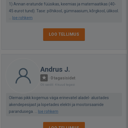
1) Annan eratunde füüsikas, keemias ja matemaatikas (40-
45 eurot tund). Tase: põhikool, gümnaasium, kõrgkool, ülikool.
...
loe rohkem
LOO TELLIMUS
Andrus J.
·
0 tagasisidet
Oli saidil: 4 kuud tagasi
Olemas pikk kogemus väga erinevatel aladel- alustades
akendepesijast ja lopetades elektri ja mootorsaanide
parandusega. ...
loe rohkem