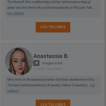
Tervitused! Olen erakliendiga töötav tarkvaraarendaja ja
aitan viia teie ideed ellu professionaalselt ja tõhusalt. Pak...
loe rohkem
LOO TELLIMUS
Anastassia B.
·
0 tagasisidet
Oli saidil: 5 kuud tagasi
Minu nimi on Anastasia ja kolisin Eestisse abiellumise tõttu.
Töötasin toitlustussektoris 8 aastat, millest 5 aastat ju...
loe
rohkem
LOO TELLIMUS