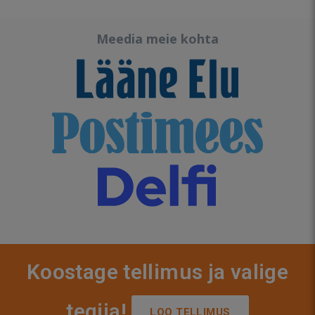
Meedia meie kohta
Koostage tellimus ja valige
tegija!
LOO TELLIMUS