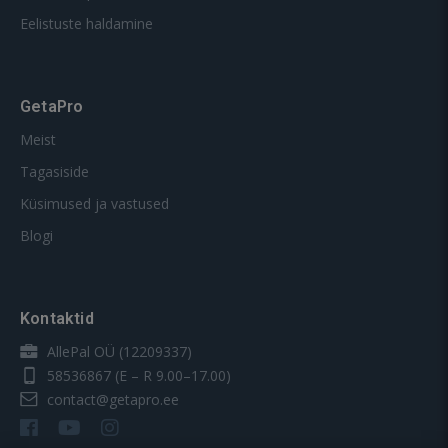
Eelistuste haldamine
GetaPro
Meist
Tagasiside
Küsimused ja vastused
Blogi
Kontaktid
AllePal OÜ (12209337)
58536867
(E – R 9.00–17.00)
contact@getapro.ee