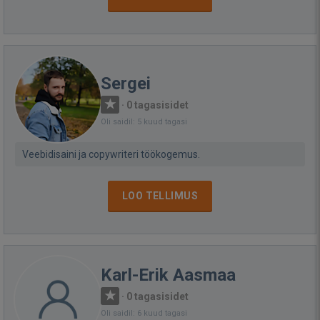
Sergei
·
0 tagasisidet
Oli saidil: 5 kuud tagasi
Veebidisaini ja copywriteri töökogemus.
LOO TELLIMUS
Karl-Erik Aasmaa
·
0 tagasisidet
Oli saidil: 6 kuud tagasi