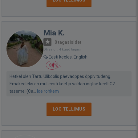
LOO TELLIMUS
Mia K.
·
0 tagasisidet
Oli saidil: 4 kuud tagasi
Eesti keeles, English
Hetkel olen Tartu Ülikoolis päevaõppes õppiv tudeng.
Emakeeleks on mul eesti keel ja valdan inglise keelt C2
tasemel (Ca...
loe rohkem
LOO TELLIMUS