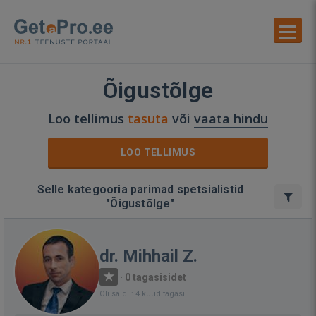
Õigustõlge
Loo tellimus
tasuta
või
vaata hindu
LOO TELLIMUS
Selle kategooria parimad spetsialistid
"Õigustõlge"
dr. Mihhail Z.
·
0 tagasisidet
Oli saidil: 4 kuud tagasi