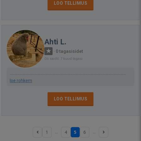
LOO TELLIMUS
Ahti L.
·
0 tagasisidet
Oli saidil: 7 kuud tagasi
...........................................................................................................................
loe rohkem
LOO TELLIMUS
...
...
1
4
5
6