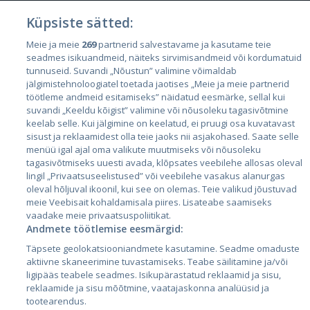
Küpsiste sätted:
Meie ja meie
269
partnerid salvestavame ja kasutame teie
Riigid
seadmes isikuandmeid, näiteks sirvimisandmeid või kordumatuid
Eesti
tunnuseid. Suvandi „Nõustun” valimine võimaldab
jälgimistehnoloogiatel toetada jaotises „Meie ja meie partnerid
Läti
töötleme andmeid esitamiseks” näidatud eesmärke, sellal kui
suvandi „Keeldu kõigist” valimine või nõusoleku tagasivõtmine
Leedu
keelab selle. Kui jälgimine on keelatud, ei pruugi osa kuvatavast
sisust ja reklaamidest olla teie jaoks nii asjakohased. Saate selle
menüü igal ajal oma valikute muutmiseks või nõusoleku
tagasivõtmiseks uuesti avada, klõpsates veebilehe allosas oleval
lingil „Privaatsuseelistused” või veebilehe vasakus alanurgas
oleval hõljuval ikoonil, kui see on olemas. Teie valikud jõustuvad
meie Veebisait kohaldamisala piires. Lisateabe saamiseks
vaadake meie privaatsuspoliitikat.
Andmete töötlemise eesmärgid:
City24.lv
CVbankas.lt
Täpsete geolokatsiooniandmete kasutamine. Seadme omaduste
City24.ee
Kainos.lt
aktiivne skaneerimine tuvastamiseks. Teabe säilitamine ja/või
ligipääs teabele seadmes. Isikupärastatud reklaamid ja sisu,
GetaPro.lv
Paslaugos.lt
reklaamide ja sisu mõõtmine, vaatajaskonna analüüsid ja
GetaPro.ee
auto24.ee
tootearendus.
Skelbiu.lt
KV.ee