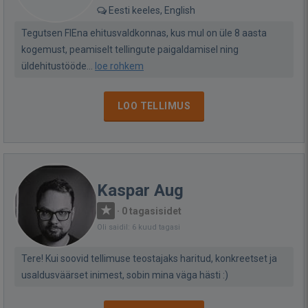
Eesti keeles, English
Tegutsen FIEna ehitusvaldkonnas, kus mul on üle 8 aasta
kogemust, peamiselt tellingute paigaldamisel ning
üldehitustööde...
loe rohkem
LOO TELLIMUS
Kaspar Aug
·
0 tagasisidet
Oli saidil: 6 kuud tagasi
Tere! Kui soovid tellimuse teostajaks haritud, konkreetset ja
usaldusväärset inimest, sobin mina väga hästi :)