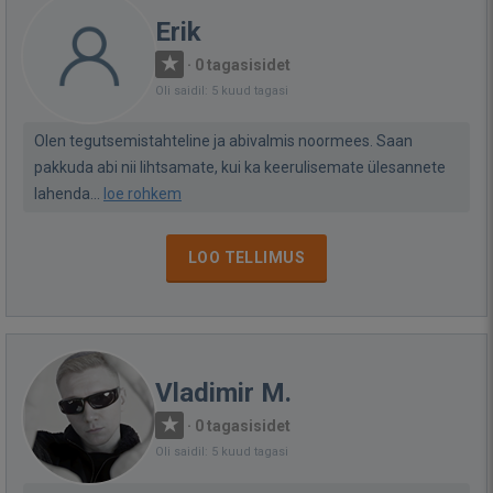
Erik
·
0 tagasisidet
Oli saidil: 5 kuud tagasi
Olen tegutsemistahteline ja abivalmis noormees. Saan
pakkuda abi nii lihtsamate, kui ka keerulisemate ülesannete
lahenda...
loe rohkem
LOO TELLIMUS
Vladimir M.
·
0 tagasisidet
Oli saidil: 5 kuud tagasi