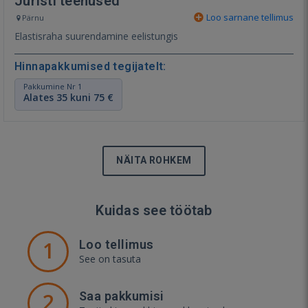
Juristi teenused
Loo sarnane tellimus
Pärnu
Elastisraha suurendamine eelistungis
Hinnapakkumised tegijatelt:
Pakkumine Nr 1
Alates 35 kuni 75 €
NÄITA ROHKEM
Kuidas see töötab
1
Loo tellimus
See on tasuta
2
Saa pakkumisi