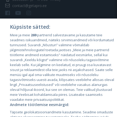
contact@getapro.ee
Küpsiste sätted:
Meie ja meie
269
partnerid salvestavame ja kasutame teie
Riigid
seadmes isikuandmeid, näiteks sirvimisandmeid või kordumatuid
Eesti
tunnuseid. Suvandi „Nõustun” valimine võimaldab
jälgimistehnoloogiatel toetada jaotises „Meie ja meie partnerid
Läti
töötleme andmeid esitamiseks” näidatud eesmärke, sellal kui
suvandi „Keeldu kõigist” valimine või nõusoleku tagasivõtmine
Leedu
keelab selle. Kui jälgimine on keelatud, ei pruugi osa kuvatavast
sisust ja reklaamidest olla teie jaoks nii asjakohased. Saate selle
menüü igal ajal oma valikute muutmiseks või nõusoleku
tagasivõtmiseks uuesti avada, klõpsates veebilehe allosas oleval
lingil „Privaatsuseelistused” või veebilehe vasakus alanurgas
oleval hõljuval ikoonil, kui see on olemas. Teie valikud jõustuvad
meie Veebisait kohaldamisala piires. Lisateabe saamiseks
vaadake meie privaatsuspoliitikat.
Andmete töötlemise eesmärgid:
City24.lv
CVbankas.lt
Täpsete geolokatsiooniandmete kasutamine. Seadme omaduste
City24.ee
Kainos.lt