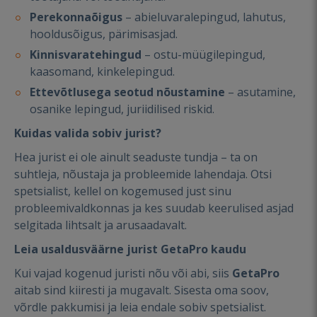
Perekonnaõigus
– abieluvaralepingud, lahutus,
hooldusõigus, pärimisasjad.
Kinnisvaratehingud
– ostu-müügilepingud,
kaasomand, kinkelepingud.
Ettevõtlusega seotud nõustamine
– asutamine,
osanike lepingud, juriidilised riskid.
Kuidas valida sobiv jurist?
Hea jurist ei ole ainult seaduste tundja – ta on
suhtleja, nõustaja ja probleemide lahendaja. Otsi
spetsialist, kellel on kogemused just sinu
probleemivaldkonnas ja kes suudab keerulised asjad
selgitada lihtsalt ja arusaadavalt.
Leia usaldusväärne jurist GetaPro kaudu
Kui vajad kogenud juristi nõu või abi, siis
GetaPro
aitab sind kiiresti ja mugavalt. Sisesta oma soov,
võrdle pakkumisi ja leia endale sobiv spetsialist.