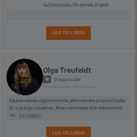
Eesti keeles, По-русски, English
-
LOO TELLIMUS
Olga Treufeldt
·
0 tagasisidet
Oli saidil: 2 aastat, 10 kuud tagasi
Kaubamärkide registreerimine, pikendamine ja kaitse Eestis,
EL-is ja kogu maailmas. Aitan valmistada ette dokumendid
nin...
loe rohkem
LOO TELLIMUS