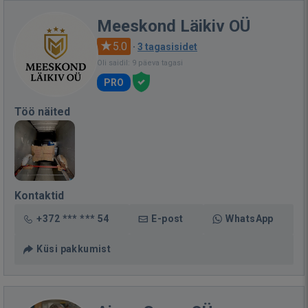
Meeskond Läikiv OÜ
5.0
·
3 tagasisidet
Oli saidil: 9 päeva tagasi
PRO
Töö näited
Kontaktid
+372 *** *** 54
E-post
WhatsApp
Küsi pakkumist