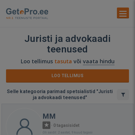
Juristi ja advokaadi
teenused
Loo tellimus
tasuta
või
vaata hindu
LOO TELLIMUS
Selle kategooria parimad spetsialistid "Juristi
ja advokaadi teenused"
MM
·
0 tagasisidet
Oli saidil: 2 aastat, 9 kuud tagasi