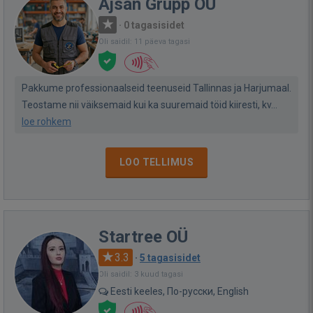
Ajsan Grupp OÜ
·
0 tagasisidet
Oli saidil: 11 päeva tagasi
Pakkume professionaalseid teenuseid Tallinnas ja Harjumaal.
Teostame nii väiksemaid kui ka suuremaid töid kiiresti, kv...
loe rohkem
LOO TELLIMUS
Startree OÜ
3.3
·
5 tagasisidet
Oli saidil: 3 kuud tagasi
Eesti keeles, По-русски, English