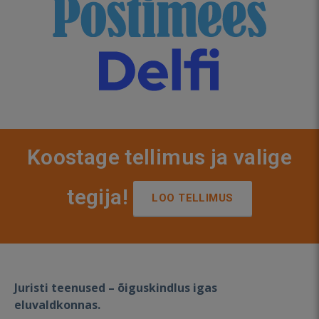
Koostage tellimus ja valige
tegija!
LOO TELLIMUS
Juristi teenused – õiguskindlus igas
eluvaldkonnas.