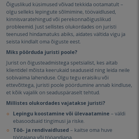
Õiguslikud küsimused võivad tekkida ootamatult –
olgu selleks lepingute sõlmimine, töövaidlused,
kinnisvaratehingud või perekonnaõiguslikud
probleemid. Just sellistes olukordades on juristi
teenused hindamatuks abiks, aidates vältida vigu ja
seista kindlalt oma õiguste eest.
Miks pöörduda juristi poole?
Jurist on õigusteadmistega spetsialist, kes aitab
klientidel mõista keerukaid seaduseid ning leida neile
sobivaima lahenduse. Olgu tegu eraisiku või
ettevõttega, juristi poole pöördumine annab kindluse,
et kõik vajalik on seaduspäraselt tehtud.
Millistes olukordades vajatakse juristi?
Lepingu koostamine või ülevaatamine
– väldi
ebasoodsaid tingimusi ja riske.
Töö- ja rendivaidlused
– kaitse oma huve
töötajana või tööandjana.