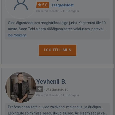
5.0
·
1 tagasisidet
Oli saidil: 3 aastat, 7 kuud tagasi
Olen õigusteaduses magistrikraadiga jurist. Kogemust üle 10
aasta. Saan Teid aidata tööõigusalastes vaidlustes, perevai...
loe rohkem
LOO TELLIMUS
Yevhenii B.
·
0 tagasisidet
Oli saidil: 3 aastat, 0 kuud tagasi
Professionaalsete huvide valdkond: majandus- ja äriõigus..
Lepingute sõlmimise seaduslikud alused. Äri sisemised ja vä...