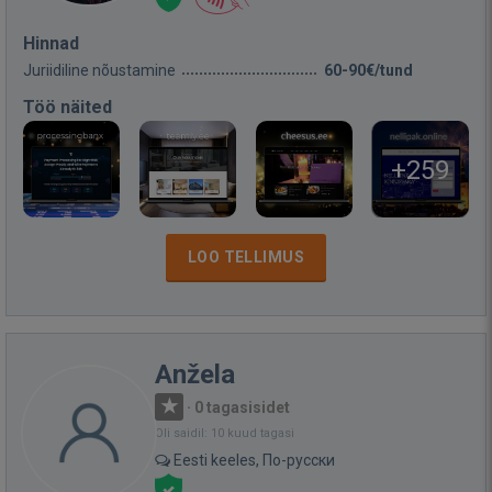
Hinnad
Juriidiline nõustamine
60-90€/tund
Töö näited
+259
LOO TELLIMUS
Anžela
·
0 tagasisidet
Oli saidil: 10 kuud tagasi
Eesti keeles, По-русски