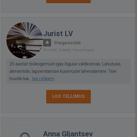
Jurist LV
·
0 tagasisidet
Oli saidil: 2 aastat, 3 kuud tagasi
25 aastat töökogemust igas õiguse valdkonnas. Lahutuse,
alimentide, lapsendamise küsimuste lahendamine. Teie
huvide kai...
loe rohkem
LOO TELLIMUS
Anna Gljantsev