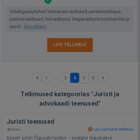
Võlaõigussuhetest tulenevad vaidlused, perekonnaõigus,
pärimisvaidlused, töövaidlused. Hagiavalduste koostamine ja
esind...
loe rohkem
LOO TELLIMUS
...
1
3
4
5
6
Tellimused kategoorias "Juristi ja
advokaadi teenused"
Juristi teenused
Loo sarnane tellimus
Pärnu
Soovin juristi Õigusabi taotlus – esialgne õiguskaitse