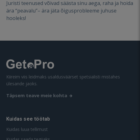
Juristi teenused võivad säästa sinu aega, raha ja hoida
ära “peavalu”– ära jäta õigusprobleeme juhuse
hooleks!
Kiireim viis leidmaks usaldusväärset spetsialisti mistahes
ülesande jaoks.
Täpsem teave meie kohta
Kuidas see töötab
Kuidas luua tellimust
Kuidas saada tegijaks