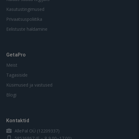
Kasutustingimused
Privaatsuspoliitika
Eelistuste haldamine
GetaPro
Meist
Tagasiside
Küsimused ja vastused
Blogi
Kontaktid
AllePal OÜ (12209337)
58536867
(E – R 9.00–17.00)