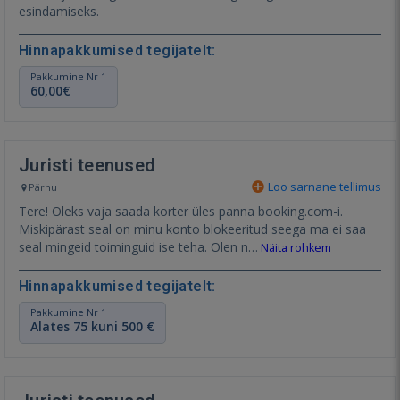
esindamiseks.
Hinnapakkumised tegijatelt:
Pakkumine Nr 1
60,00€
Juristi teenused
Loo sarnane tellimus
Pärnu
Tere! Oleks vaja saada korter üles panna booking.com-i.
Miskipärast seal on minu konto blokeeritud seega ma ei saa
seal mingeid toiminguid ise teha. Olen n…
Näita rohkem
Hinnapakkumised tegijatelt:
Pakkumine Nr 1
Alates 75 kuni 500 €