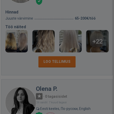
Hinnad
Juuste värvimine
65-200€/töö
Töö näited
+22
LOO TELLIMUS
Olena P.
·
0 tagasisidet
Oli saidil: 7 kuud tagasi
Eesti keeles, По-русски, English