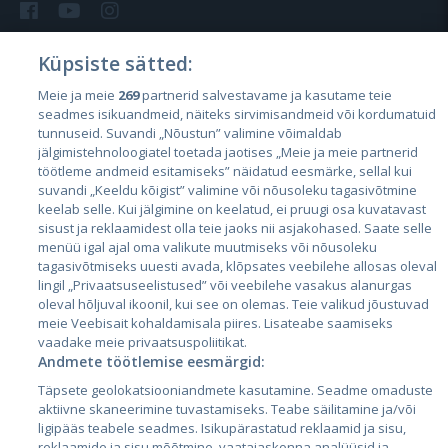
Küpsiste sätted:
Meie ja meie
269
partnerid salvestavame ja kasutame teie
Riigid
seadmes isikuandmeid, näiteks sirvimisandmeid või kordumatuid
Eesti
tunnuseid. Suvandi „Nõustun” valimine võimaldab
jälgimistehnoloogiatel toetada jaotises „Meie ja meie partnerid
Läti
töötleme andmeid esitamiseks” näidatud eesmärke, sellal kui
suvandi „Keeldu kõigist” valimine või nõusoleku tagasivõtmine
Leedu
keelab selle. Kui jälgimine on keelatud, ei pruugi osa kuvatavast
sisust ja reklaamidest olla teie jaoks nii asjakohased. Saate selle
menüü igal ajal oma valikute muutmiseks või nõusoleku
tagasivõtmiseks uuesti avada, klõpsates veebilehe allosas oleval
lingil „Privaatsuseelistused” või veebilehe vasakus alanurgas
oleval hõljuval ikoonil, kui see on olemas. Teie valikud jõustuvad
meie Veebisait kohaldamisala piires. Lisateabe saamiseks
vaadake meie privaatsuspoliitikat.
Andmete töötlemise eesmärgid:
City24.lv
CVbankas.lt
Täpsete geolokatsiooniandmete kasutamine. Seadme omaduste
City24.ee
Kainos.lt
aktiivne skaneerimine tuvastamiseks. Teabe säilitamine ja/või
ligipääs teabele seadmes. Isikupärastatud reklaamid ja sisu,
GetaPro.lv
Paslaugos.lt
reklaamide ja sisu mõõtmine, vaatajaskonna analüüsid ja