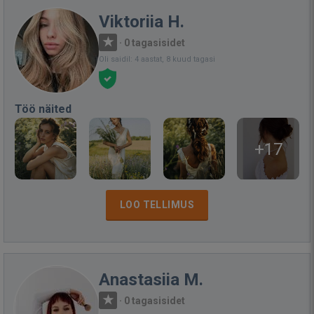
Viktoriia H.
·
0 tagasisidet
Oli saidil: 4 aastat, 8 kuud tagasi
Töö näited
+17
LOO TELLIMUS
Anastasiia M.
·
0 tagasisidet