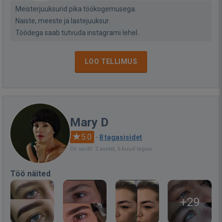
Meisterjuuksurid pika töökogemusega.
Naiste, meeste ja lastejuuksur.
Töödega saab tutvuda instagrami lehel.
LOO TELLIMUS
Mary D
5.0
·
8 tagasisidet
Oli saidil: 2 aastat, 6 kuud tagasi
Töö näited
+29