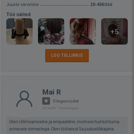
Juuste värvimine
20-40€/töö
Töö näited
+5
LOO TELLIMUS
Mai R
·
0 tagasisidet
Oli saidil: 1 kuud tagasi
Olen rõõmsameelne ja empaatiline ,motiveeritud kohtuma
erinevate inimestega. Olen töötanud 5a juukselõikajana.