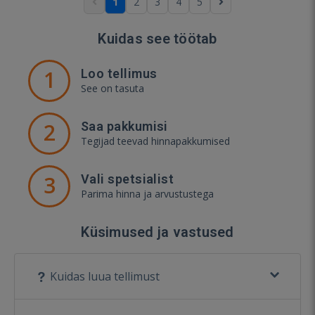
1
2
3
4
5
Kuidas see töötab
1
Loo tellimus
See on tasuta
2
Saa pakkumisi
Tegijad teevad hinnapakkumised
3
Vali spetsialist
Parima hinna ja arvustustega
Küsimused ja vastused
Kuidas luua tellimust