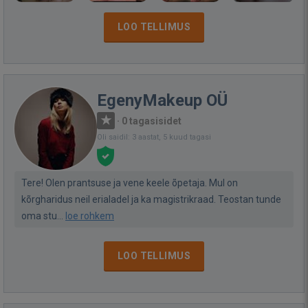
LOO TELLIMUS
EgenyMakeup OÜ
·
0 tagasisidet
Oli saidil: 3 aastat, 5 kuud tagasi
Tere! Olen prantsuse ja vene keele õpetaja. Mul on
kõrgharidus neil erialadel ja ka magistrikraad. Teostan tunde
oma stu...
loe rohkem
LOO TELLIMUS