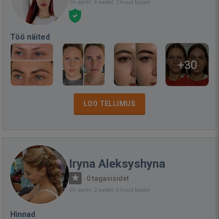
Oli saidil: 4 aastat, 2 kuud tagasi
Töö näited
+30
LOO TELLIMUS
Iryna Aleksyshyna
·
0 tagasisidet
Oli saidil: 2 aastat, 0 kuud tagasi
Hinnad