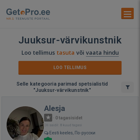
Juuksur-värvikunstnik
Loo tellimus
tasuta
või
vaata hindu
LOO TELLIMUS
Selle kategooria parimad spetsialistid
"Juuksur-värvikunstnik"
Alesja
·
0 tagasisidet
Oli saidil: 8 kuud tagasi
Eesti keeles, По-русски