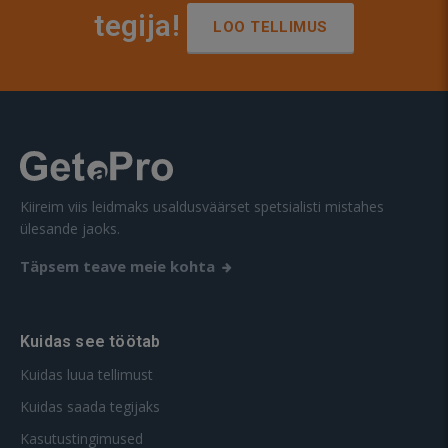
tegija!
LOO TELLIMUS
Kiireim viis leidmaks usaldusväärset spetsialisti mistahes
ülesande jaoks.
Täpsem teave meie kohta
Kuidas see töötab
Kuidas luua tellimust
Kuidas saada tegijaks
Kasutustingimused