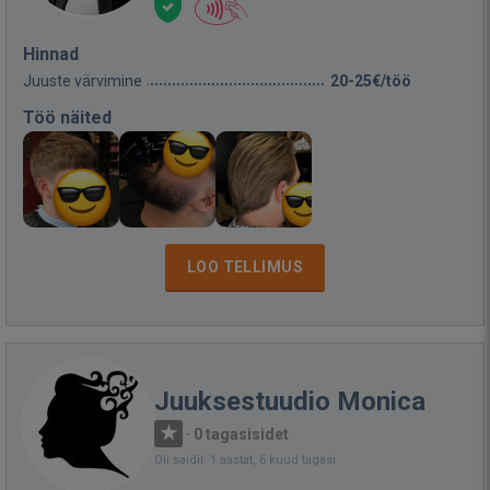
Hinnad
Juuste värvimine
20-25€/töö
Töö näited
LOO TELLIMUS
Juuksestuudio Monica
·
0 tagasisidet
Oli saidil: 1 aastat, 6 kuud tagasi