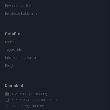
Privaatsuspoliitika
Eelistuste haldamine
GetaPro
Meist
Tagasiside
Küsimused ja vastused
Blogi
Kontaktid
AllePal OÜ (12209337)
58536867
(E – R 9.00–17.00)
contact@getapro.ee