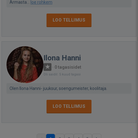
Armasta...
loe rohkem
LOO TELLIMUS
Ilona Hanni
·
0 tagasisidet
Oli saidil: 5 kuud tagasi
Olen Ilona Hanni- juuksur, soengumeister, koolitaja.
LOO TELLIMUS