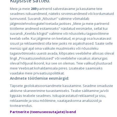
Küpsiste sätted:
Meie ja meie
269
partnerid salvestavame ja kasutame teie
Riigid
seadmes isikuandmeid, näiteks sirvimisandmeid või kordumatuid
Eesti
tunnuseid. Suvandi „Nõustun” valimine võimaldab
jälgimistehnoloogiatel toetada jaotises „Meie ja meie partnerid
Läti
töötleme andmeid esitamiseks” näidatud eesmärke, sellal kui
suvandi „Keeldu kõigist” valimine või nõusoleku tagasivõtmine
Leedu
keelab selle. Kui jälgimine on keelatud, ei pruugi osa kuvatavast
sisust ja reklaamidest olla teie jaoks nii asjakohased. Saate selle
menüü igal ajal oma valikute muutmiseks või nõusoleku
tagasivõtmiseks uuesti avada, klõpsates veebilehe allosas oleval
lingil „Privaatsuseelistused” või veebilehe vasakus alanurgas
oleval hõljuval ikoonil, kui see on olemas. Teie valikud jõustuvad
meie Veebisait kohaldamisala piires. Lisateabe saamiseks
vaadake meie privaatsuspoliitikat.
Andmete töötlemise eesmärgid:
City24.lv
CVbankas.lt
Täpsete geolokatsiooniandmete kasutamine. Seadme omaduste
City24.ee
Kainos.lt
aktiivne skaneerimine tuvastamiseks. Teabe säilitamine ja/või
ligipääs teabele seadmes. Isikupärastatud reklaamid ja sisu,
GetaPro.lv
Paslaugos.lt
reklaamide ja sisu mõõtmine, vaatajaskonna analüüsid ja
GetaPro.ee
auto24.ee
tootearendus.
Skelbiu.lt
KV.ee
Partnerite (teenuseosutajate) loend
Autoplius.lt
Osta.ee