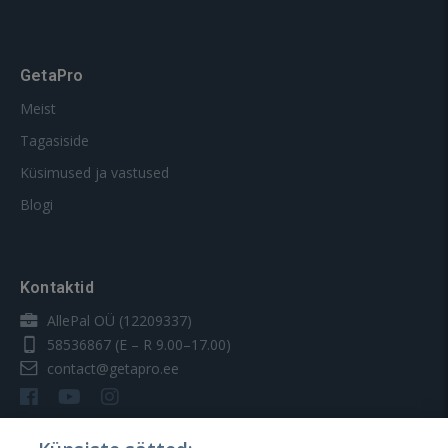
GetaPro
Meist
Tagasiside
Küsimused ja vastused
Blogi
Kontaktid
AllePal OÜ (12209337)
58536867
(E – R 9.00–17.00)
contact@getapro.ee