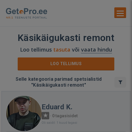
Käsikäigukasti remont
Loo tellimus
tasuta
või
vaata hindu
LOO TELLIMUS
Selle kategooria parimad spetsialistid
"Käsikäigukasti remont"
Eduard K.
·
0 tagasisidet
Oli saidil: 1 kuud tagasi