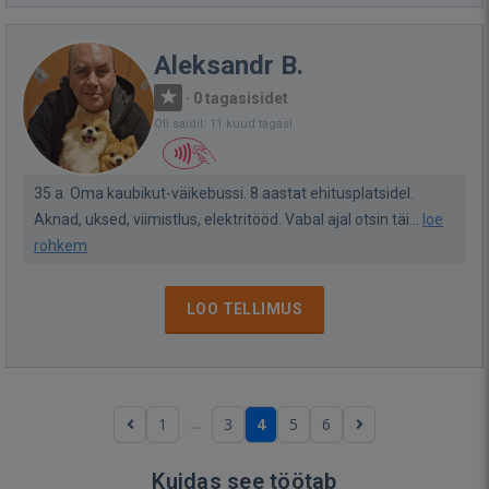
Aleksandr B.
·
0 tagasisidet
Oli saidil: 11 kuud tagasi
35 a. Оma kaubikut-väikebussi. 8 aastat ehitusplatsidel.
Aknad, uksed, viimistlus, elektritööd. Vabal ajal otsin täi...
loe
rohkem
LOO TELLIMUS
...
1
3
4
5
6
Kuidas see töötab