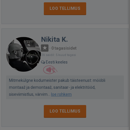
LOO TELLIMUS
Nikita K.
·
0 tagasisidet
Oli saidil: 5 kuud tagasi
Eesti keeles
Mitmekülgne kodumeister pakub täisteenust: mööbli
montaaž ja demontaaž, sanitaar- ja elektritööd,
siseviimistlus, värvim...
loe rohkem
LOO TELLIMUS