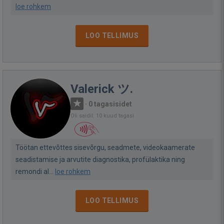
loe rohkem
LOO TELLIMUS
Valerick ツ.
·
0 tagasisidet
Oli saidil: 10 kuud tagasi
Töötan ettevõttes sisevõrgu, seadmete, videokaamerate
seadistamise ja arvutite diagnostika, profülaktika ning
remondi al...
loe rohkem
LOO TELLIMUS