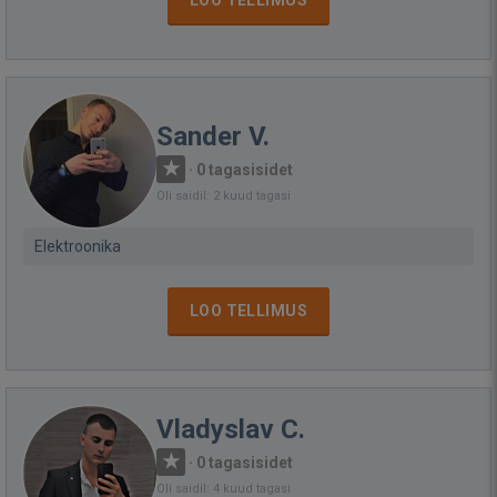
LOO TELLIMUS
Sander V.
·
0 tagasisidet
Oli saidil: 2 kuud tagasi
Elektroonika
LOO TELLIMUS
Vladyslav C.
·
0 tagasisidet
Oli saidil: 4 kuud tagasi