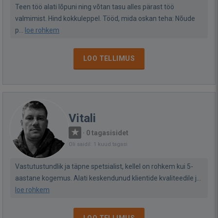
Teen töö alati lõpuni ning võtan tasu alles pärast töö
valmimist. Hind kokkuleppel. Tööd, mida oskan teha: Nõude
p...
loe rohkem
LOO TELLIMUS
Vitali
·
0 tagasisidet
Oli saidil: 1 kuud tagasi
Vastutustundlik ja täpne spetsialist, kellel on rohkem kui 5-
aastane kogemus. Alati keskendunud klientide kvaliteedile j...
loe rohkem