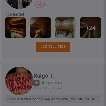
Töö näited
+24
LOO TELLIMUS
Raigo T.
·
0 tagasisidet
Oli saidil: 4 kuud tagasi
Oman märgitud töödeks vajalike teadmisi, tööriistu, oskusi .