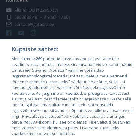
AllePal OÜ (12209337)
58536867
(E – R 9.00–17.00)
contact@getapro.ee
Küpsiste sätted:
Meie ja meie
269
partnerid salvestavame ja kasutame teie
Riigid
seadmes isikuandmeid, näiteks sirvimisandmeid või kordumatuid
Eesti
tunnuseid. Suvandi „Nõustun” valimine võimaldab
jälgimistehnoloogiatel toetada jaotises „Meie ja meie partnerid
Läti
töötleme andmeid esitamiseks” näidatud eesmärke, sellal kui
suvandi „Keeldu kõigist” valimine või nõusoleku tagasivõtmine
Leedu
keelab selle. Kui jälgimine on keelatud, ei pruugi osa kuvatavast
sisust ja reklaamidest olla teie jaoks nii asjakohased. Saate selle
menüü igal ajal oma valikute muutmiseks või nõusoleku
tagasivõtmiseks uuesti avada, klõpsates veebilehe allosas oleval
lingil „Privaatsuseelistused” või veebilehe vasakus alanurgas
oleval hõljuval ikoonil, kui see on olemas. Teie valikud jõustuvad
meie Veebisait kohaldamisala piires. Lisateabe saamiseks
vaadake meie privaatsuspoliitikat.