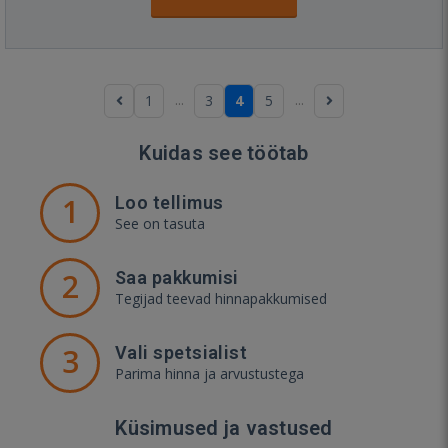
...
...
1
3
4
5
Kuidas see töötab
1
Loo tellimus
See on tasuta
2
Saa pakkumisi
Tegijad teevad hinnapakkumised
3
Vali spetsialist
Parima hinna ja arvustustega
Küsimused ja vastused