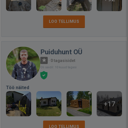
LOO TELLIMUS
Puiduhunt OÜ
·
0 tagasisidet
Oli saidil: 10 kuud tagasi
Töö näited
+17
LOO TELLIMUS