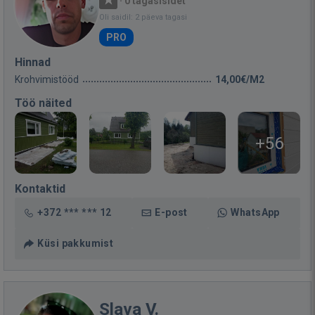
·
0 tagasisidet
Oli saidil: 2 päeva tagasi
PRO
Hinnad
Krohvimistööd
14,00€/M2
Töö näited
+56
Kontaktid
+372 *** *** 12
E-post
WhatsApp
Küsi pakkumist
Slava V.