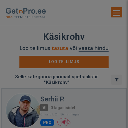
Käsikrohv
Loo tellimus
tasuta
või
vaata hindu
LOO TELLIMUS
Selle kategooria parimad spetsialistid
"Käsikrohv"
Serhii P.
·
0 tagasisidet
Oli saidil: 2 h 56 min tagasi
PRO