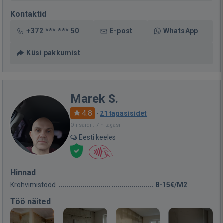
Kontaktid
+372 *** *** 50
E-post
WhatsApp
Küsi pakkumist
Marek S.
4.8
·
21 tagasisidet
Oli saidil: 7 h tagasi
Eesti keeles
Hinnad
Krohvimistööd
8-15€/M2
Töö näited