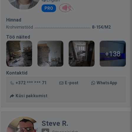
English
PRO
Hinnad
Krohvimistööd
8-15€/M2
Töö näited
+138
Kontaktid
+372 *** *** 71
E-post
WhatsApp
Küsi pakkumist
Steve R.