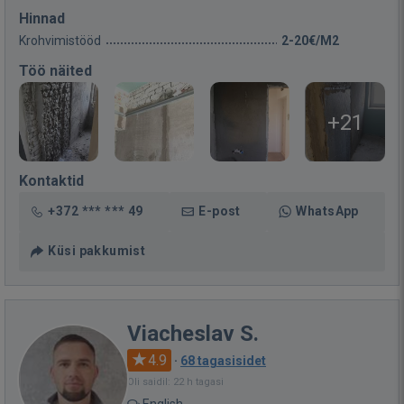
Hinnad
Krohvimistööd
2-20€/M2
Töö näited
+21
Kontaktid
+372 *** *** 49
E-post
WhatsApp
Küsi pakkumist
Viacheslav S.
4.9
·
68 tagasisidet
Oli saidil: 22 h tagasi