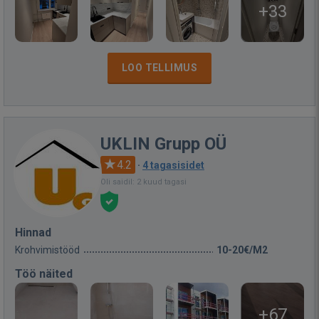
+33
LOO TELLIMUS
UKLIN Grupp OÜ
4.2
·
4 tagasisidet
Oli saidil: 2 kuud tagasi
Hinnad
Krohvimistööd
10-20€/M2
Töö näited
+67