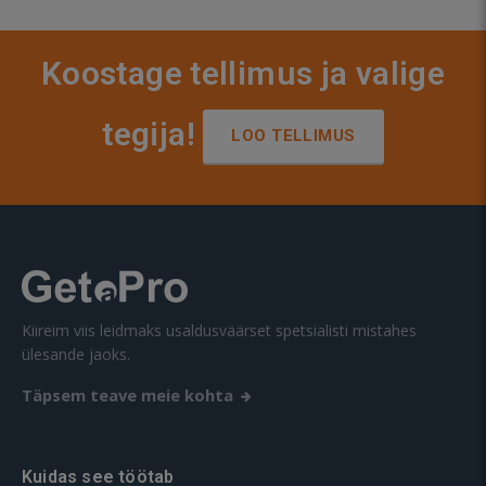
Koostage tellimus ja valige
tegija!
LOO TELLIMUS
Kiireim viis leidmaks usaldusväärset spetsialisti mistahes
ülesande jaoks.
Täpsem teave meie kohta
Kuidas see töötab