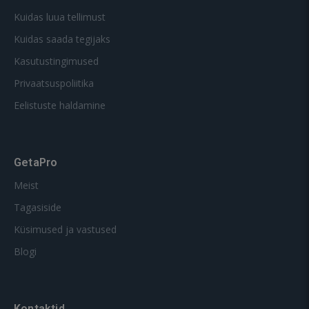
Kuidas luua tellimust
Kuidas saada tegijaks
Kasutustingimused
Privaatsuspoliitika
Eelistuste haldamine
GetaPro
Meist
Tagasiside
Küsimused ja vastused
Blogi
Kontaktid