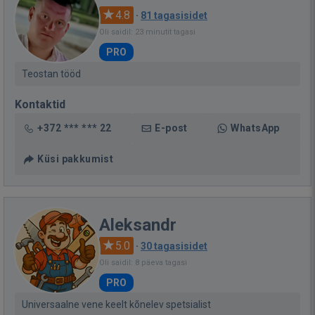
4.8
·
81 tagasisidet
Oli saidil: 23 minutit tagasi
PRO
Teostan tööd
Kontaktid
+372 *** *** 22
E-post
WhatsApp
Küsi pakkumist
Aleksandr
5.0
·
30 tagasisidet
Oli saidil: 8 päeva tagasi
PRO
Universaalne vene keelt kõnelev spetsialist