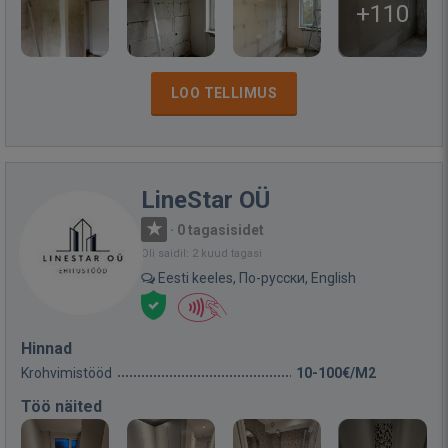
+110
LOO TELLIMUS
LineStar OÜ
·
0 tagasisidet
Oli saidil: 2 kuud tagasi
Eesti keeles, По-русски, English
Hinnad
Krohvimistööd
10-100€/M2
Töö näited