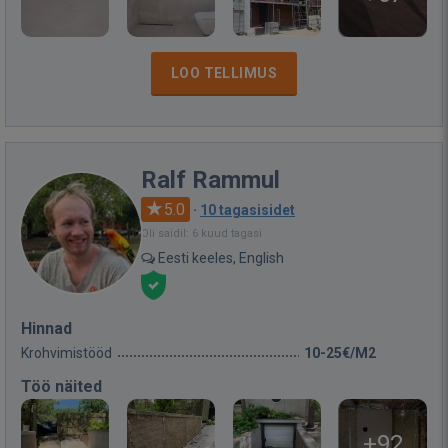
LOO TELLIMUS
Ralf Rammul
5.0
·
10 tagasisidet
Oli saidil: 6 kuud tagasi
Eesti keeles, English
Hinnad
Krohvimistööd
10-25€/M2
Töö näited
+92