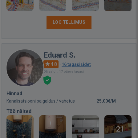
LOO TELLIMUS
Eduard S.
4.8
·
16 tagasisidet
Oli saidil: 17 päeva tagasi
Hinnad
Kanalisatsiooni paigaldus / vahetus
25,00€/M
Töö näited
+21