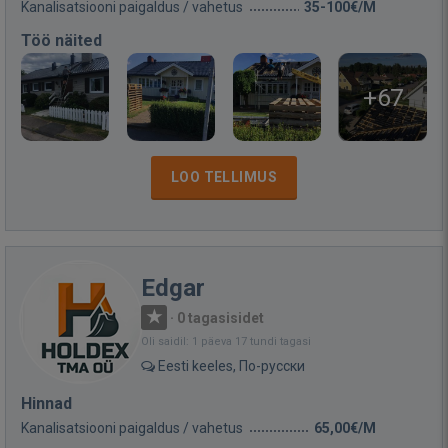
Kanalisatsiooni paigaldus / vahetus
35-100€/M
Töö näited
+67
LOO TELLIMUS
Edgar
·
0 tagasisidet
Oli saidil: 1 päeva 17 tundi tagasi
Eesti keeles, По-русски
Hinnad
Kanalisatsiooni paigaldus / vahetus
65,00€/M