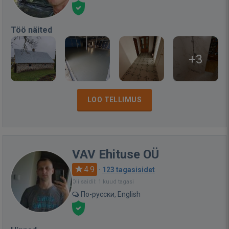
Töö näited
+3
LOO TELLIMUS
VAV Ehituse OÜ
4.9
·
123 tagasisidet
Oli saidil: 1 kuud tagasi
По-русски, English