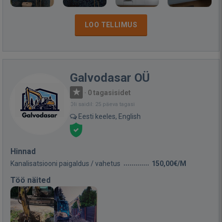
LOO TELLIMUS
Galvodasar OÜ
·
0 tagasisidet
Oli saidil: 25 päeva tagasi
Eesti keeles, English
Hinnad
Kanalisatsiooni paigaldus / vahetus
150,00€/M
Töö näited