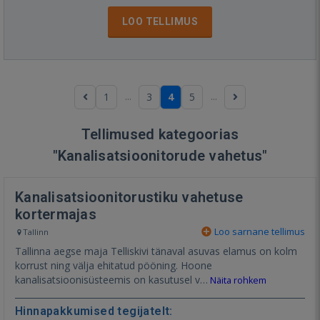
LOO TELLIMUS
...
...
1
3
4
5
Tellimused kategoorias
"Kanalisatsioonitorude vahetus"
Kanalisatsioonitorustiku vahetuse
kortermajas
Loo sarnane tellimus
Tallinn
Tallinna aegse maja Telliskivi tänaval asuvas elamus on kolm
korrust ning välja ehitatud pööning. Hoone
kanalisatsioonisüsteemis on kasutusel v…
Näita rohkem
Hinnapakkumised tegijatelt: