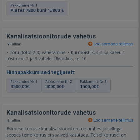
Pakkumine Nr 1
Alates 7800 kuni 13800 €
Kanalisatsioonitorude vahetus
Loo sarnane tellimus
Tallinn
• Toru (fotol 2-3) vahetamine. • Kui mõistlik, siis ka kaevu 1
tõstmine 2 ja 3 vahele. Üldpikkus, m: 10
Hinnapakkumised tegijatelt:
Pakkumine Nr 1
Pakkumine Nr 2
Pakkumine Nr 3
3500,00€
4000,00€
1500,00€
Kanalisatsioonitorude vahetus
Loo sarnane tellimus
Tallinn
Esimese korruse kanalisatsioonitoru on umbes ja sellega
seoses teine korrus ei saa vett kasutada. Teisel korrusel on