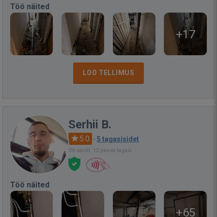
Töö näited
+17
LOO TELLIMUS
Serhii B.
5.0
·
5 tagasisidet
Oli saidil: 12 päeva tagasi
Töö näited
+65