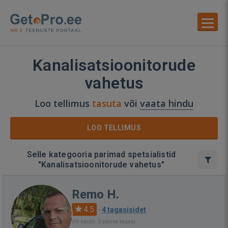
Kanalisatsioonitorude
vahetus
Loo tellimus
tasuta
või
vaata hindu
LOO TELLIMUS
Selle kategooria parimad spetsialistid
"Kanalisatsioonitorude vahetus"
Remo H.
4.5
·
4 tagasisidet
Oli saidil: 3 päeva tagasi