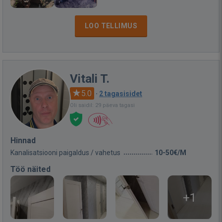
LOO TELLIMUS
Vitali T.
5.0
·
2 tagasisidet
Oli saidil: 29 päeva tagasi
Hinnad
Kanalisatsiooni paigaldus / vahetus
10-50€/M
Töö näited
+1