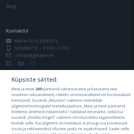
Blogi
Kontaktid
AllePal OÜ (12209337)
58536867
(E – R 9.00–17.00)
contact@getapro.ee
Küpsiste sätted:
Meie ja meie
269
partnerid salvestavame ja kasutame teie
Riigid
seadmes isikuandmeid, näiteks sirvimisandmeid või kordumatuid
Eesti
tunnuseid. Suvandi „Nõustun” valimine võimaldab
jälgimistehnoloogiatel toetada jaotises „Meie ja meie partnerid
Läti
töötleme andmeid esitamiseks” näidatud eesmärke, sellal kui
suvandi „Keeldu kõigist” valimine või nõusoleku tagasivõtmine
Leedu
keelab selle. Kui jälgimine on keelatud, ei pruugi osa kuvatavast
sisust ja reklaamidest olla teie jaoks nii asjakohased. Saate selle