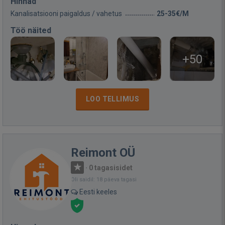
Hinnad
Kanalisatsiooni paigaldus / vahetus
25-35€/M
Töö näited
+50
LOO TELLIMUS
Reimont OÜ
·
0 tagasisidet
Oli saidil: 18 päeva tagasi
Eesti keeles