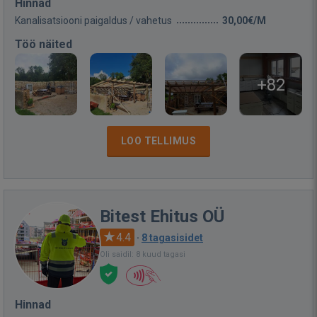
Hinnad
Kanalisatsiooni paigaldus / vahetus
30,00€/M
Töö näited
+82
LOO TELLIMUS
Bitest Ehitus OÜ
4.4
·
8 tagasisidet
Oli saidil: 8 kuud tagasi
Hinnad