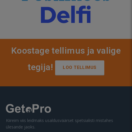
Koostage tellimus ja valige
tegija!
LOO TELLIMUS
Kiireim viis leidmaks usaldusväärset spetsialisti mistahes
ülesande jaoks.