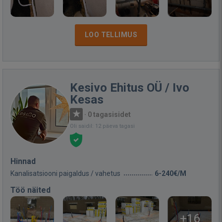
LOO TELLIMUS
Kesivo Ehitus OÜ / Ivo
Kesas
·
0 tagasisidet
Oli saidil: 12 päeva tagasi
Hinnad
Kanalisatsiooni paigaldus / vahetus
6-240€/M
Töö näited
+16