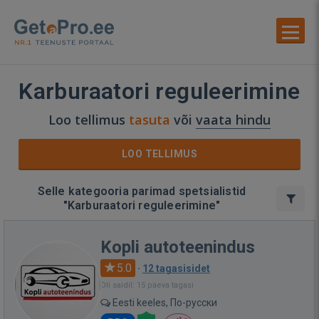
Karburaatori reguleerimine
Loo tellimus
tasuta
või
vaata hindu
LOO TELLIMUS
Selle kategooria parimad spetsialistid
"Karburaatori reguleerimine"
Kopli autoteenindus
5.0
·
12 tagasisidet
Oli saidil: 15 päeva tagasi
Eesti keeles, По-русски