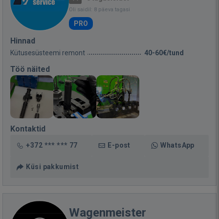
Oli saidil: 8 päeva tagasi
PRO
Hinnad
Kütusesüsteemi remont
40-60€/tund
Töö näited
Kontaktid
+372 *** *** 77
E-post
WhatsApp
Küsi pakkumist
Wagenmeister