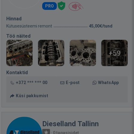
PRO
Hinnad
Kütusesüsteemi remont
45,00€/tund
Töö näited
+59
Kontaktid
+372 *** *** 00
E-post
WhatsApp
Küsi pakkumist
Dieselland Tallinn
·
0 tagasisidet