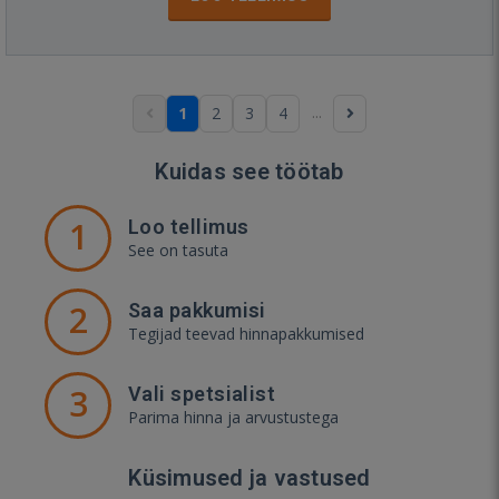
...
1
2
3
4
Kuidas see töötab
1
Loo tellimus
See on tasuta
2
Saa pakkumisi
Tegijad teevad hinnapakkumised
3
Vali spetsialist
Parima hinna ja arvustustega
Küsimused ja vastused