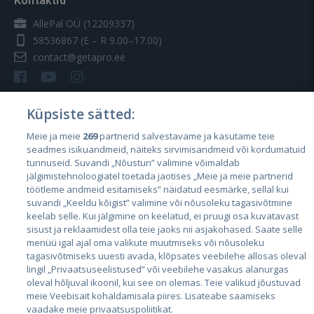
Kontaktid
AllePal OÜ (12209337)
58536867
(E – R 9.00–17.00)
contact@getapro.ee
Küpsiste sätted:
Meie ja meie
269
partnerid salvestavame ja kasutame teie
Riigid
seadmes isikuandmeid, näiteks sirvimisandmeid või kordumatuid
Eesti
tunnuseid. Suvandi „Nõustun” valimine võimaldab
jälgimistehnoloogiatel toetada jaotises „Meie ja meie partnerid
Läti
töötleme andmeid esitamiseks” näidatud eesmärke, sellal kui
suvandi „Keeldu kõigist” valimine või nõusoleku tagasivõtmine
Leedu
keelab selle. Kui jälgimine on keelatud, ei pruugi osa kuvatavast
sisust ja reklaamidest olla teie jaoks nii asjakohased. Saate selle
menüü igal ajal oma valikute muutmiseks või nõusoleku
tagasivõtmiseks uuesti avada, klõpsates veebilehe allosas oleval
lingil „Privaatsuseelistused” või veebilehe vasakus alanurgas
oleval hõljuval ikoonil, kui see on olemas. Teie valikud jõustuvad
meie Veebisait kohaldamisala piires. Lisateabe saamiseks
vaadake meie privaatsuspoliitikat.