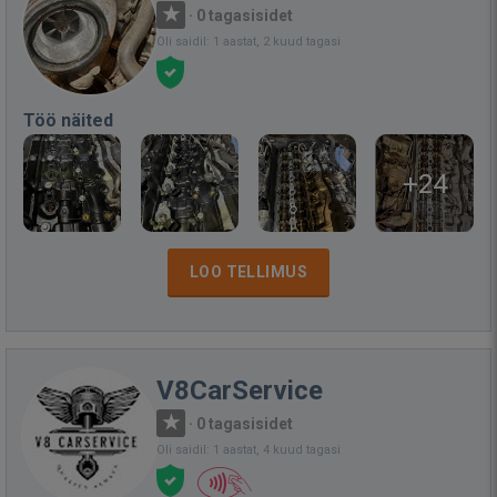
·
0 tagasisidet
Oli saidil: 1 aastat, 2 kuud tagasi
Töö näited
+24
LOO TELLIMUS
V8CarService
·
0 tagasisidet
Oli saidil: 1 aastat, 4 kuud tagasi