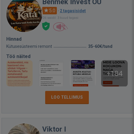
Benmek Invest OÜ
5.0
·
2 tagasisidet
Oli saidil: 3 kuud tagasi
Hinnad
Kütusesüsteemi remont
35-60€/tund
Töö näited
+184
LOO TELLIMUS
Viktor I