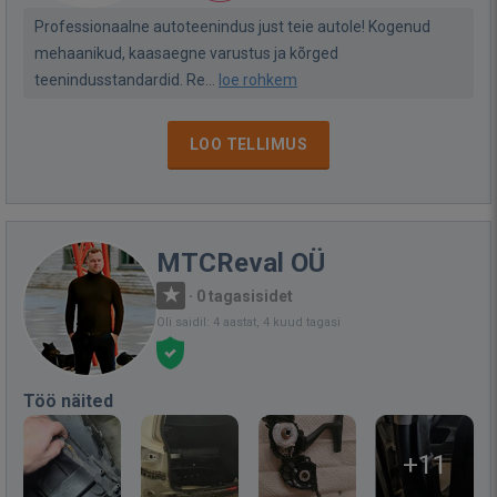
Professionaalne autoteenindus just teie autole! Kogenud
mehaanikud, kaasaegne varustus ja kõrged
teenindusstandardid. Re...
loe rohkem
LOO TELLIMUS
MTCReval OÜ
·
0 tagasisidet
Oli saidil: 4 aastat, 4 kuud tagasi
Töö näited
+11