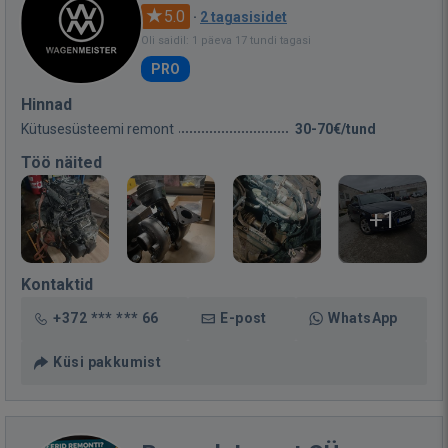
5.0
·
2 tagasisidet
Oli saidil: 1 päeva 17 tundi tagasi
PRO
Hinnad
Kütusesüsteemi remont
30-70€/tund
Töö näited
+1
Kontaktid
+372 *** *** 66
E-post
WhatsApp
Küsi pakkumist