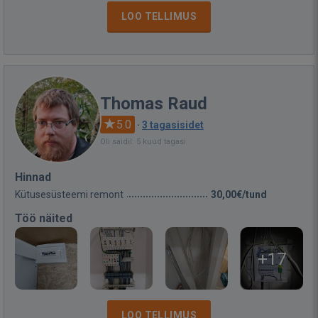
LOO TELLIMUS
Thomas Raud
5.0
·
3 tagasisidet
Oli saidil: 5 kuud tagasi
Hinnad
Kütusesüsteemi remont
30,00€/tund
Töö näited
+17
LOO TELLIMUS