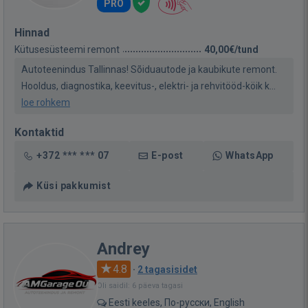
PRO
Hinnad
Kütusesüsteemi remont
40,00€/tund
Autoteenindus Tallinnas! Sõiduautode ja kaubikute remont.
Hooldus, diagnostika, keevitus-, elektri- ja rehvitööd-köik k...
loe rohkem
Kontaktid
+372 *** *** 07
E-post
WhatsApp
Küsi pakkumist
Andrey
4.8
·
2 tagasisidet
Oli saidil: 6 päeva tagasi
Eesti keeles, По-русски, English