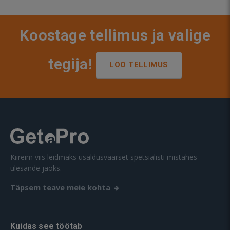
Koostage tellimus ja valige
tegija!
LOO TELLIMUS
Kiireim viis leidmaks usaldusväärset spetsialisti mistahes
ülesande jaoks.
Täpsem teave meie kohta
Kuidas see töötab