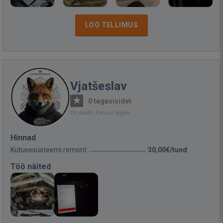
LOO TELLIMUS
Vjatšeslav
·
0 tagasisidet
Oli saidil: 4 kuud tagasi
Hinnad
Kütusesüsteemi remont
30,00€/tund
Töö näited