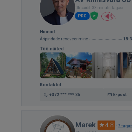
Oli saidil: 33 minutit tagasi
PRO
Hinnad
Äripindade renoveerimine
18-
Töö näited
Kontaktid
+372 *** *** 35
E-post
Marek
4.8
·
2 tagas