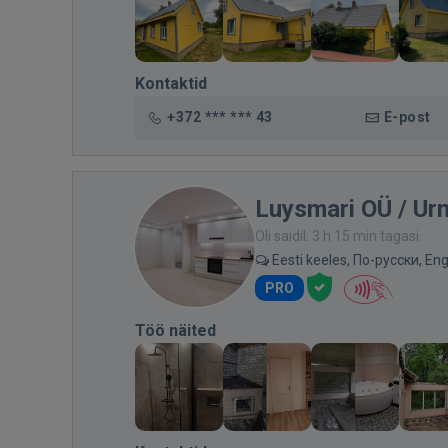
Kontaktid
+372 *** *** 43
E-post
Luysmari OÜ / Ur
Oli saidil: 3 h 15 min tagasi
Eesti keeles, По-русски, Eng
PRO
Töö näited