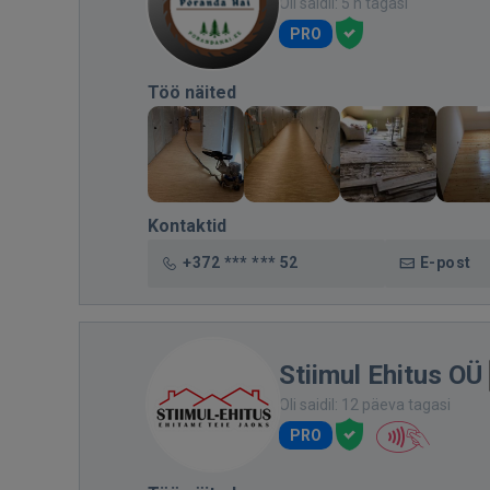
Oli saidil: 5 h tagasi
PRO
Töö näited
Kontaktid
+372 *** *** 52
E-post
Stiimul Ehitus OÜ
Oli saidil: 12 päeva tagasi
PRO