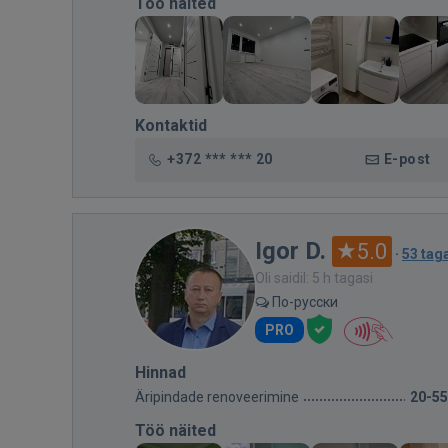
Töö näited
Kontaktid
+372 *** *** 20
E-post
Igor D.
5.0
·
53 tag
Oli saidil: 5 h tagasi
По-русски
PRO
Hinnad
Äripindade renoveerimine
20-5
Töö näited