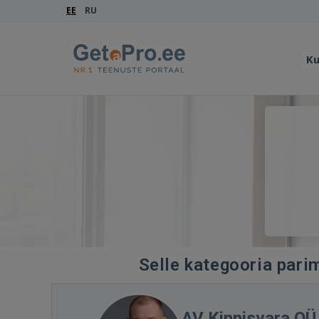
EE
RU
Ku
Selle kategooria pari
AV Kinnisvara OÜ