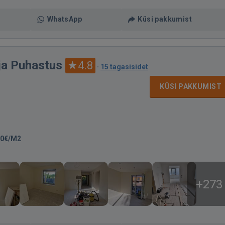
WhatsApp
Küsi pakkumist
 ja Puhastus
4.8
·
15 tagasisidet
KÜSI PAKKUMIST
00€/M2
+273