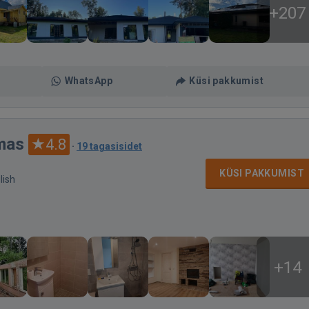
+207
WhatsApp
Küsi pakkumist
mas
4.8
·
19 tagasisidet
KÜSI PAKKUMIST
lish
+14