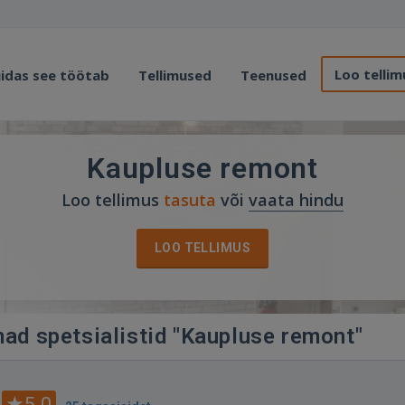
Loo tellim
idas see töötab
Tellimused
Teenused
Kaupluse remont
Loo tellimus
tasuta
või
vaata hindu
LOO TELLIMUS
mad spetsialistid "Kaupluse remont"
5.0