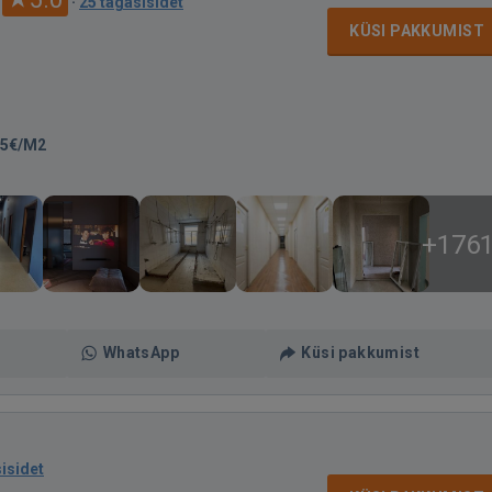
·
25 tagasisidet
KÜSI PAKKUMIST
35€/M2
+176
WhatsApp
Küsi pakkumist
isidet