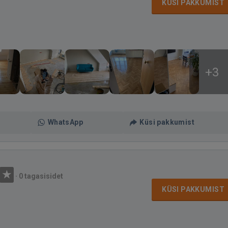
KÜSI PAKKUMIST
+3
WhatsApp
Küsi pakkumist
·
0 tagasisidet
KÜSI PAKKUMIST