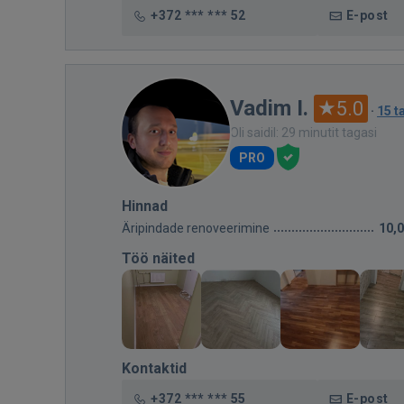
+372 *** *** 52
E-post
Vadim I.
5.0
·
15 t
Oli saidil: 29 minutit tagasi
PRO
Hinnad
Äripindade renoveerimine
10,
Töö näited
Kontaktid
+372 *** *** 55
E-post