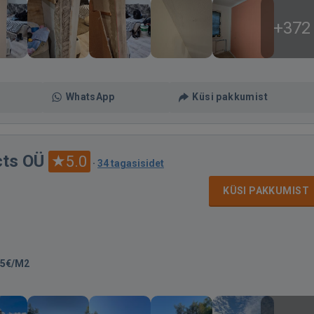
+372
WhatsApp
Küsi pakkumist
ts OÜ
5.0
·
34 tagasisidet
KÜSI PAKKUMIST
75€/M2