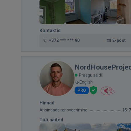
Kontaktid
+372 *** *** 90
E-post
NordHouseProjec
Praegu saidil
English
PRO
Hinnad
Äripindade renoveerimine
15-
Töö näited