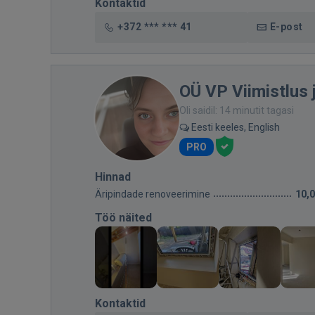
Kontaktid
+372 *** *** 41
E-post
OÜ VP Viimistlus
Oli saidil: 14 minutit tagasi
Eesti keeles, English
PRO
Hinnad
Äripindade renoveerimine
10,
Töö näited
Kontaktid