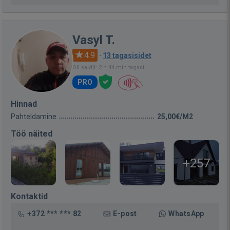
Vasyl T.
4.9
·
13 tagasisidet
Oli saidil: 2 h 44 min tagasi
PRO
Hinnad
Pahteldamine
25,00€/M2
Töö näited
+257
Kontaktid
+372 *** *** 82
E-post
WhatsApp