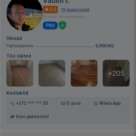
Vadim I.
5.0
·
15 tagasisidet
Oli saidil: 58 minutit tagasi
PRO
Hinnad
Pahteldamine
9,00€/M2
Töö näited
+205
Kontaktid
+372 *** *** 55
E-post
WhatsApp
Küsi pakkumist