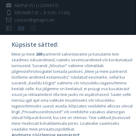
AllePal OÜ (12209337)
58536867
(E – R 9.00–17.00)
contact@getapro.ee
Küpsiste sätted:
Meie ja meie
269
partnerid salvestavame ja kasutame teie
Riigid
seadmes isikuandmeid, näiteks sirvimisandmeid või kordumatuid
Eesti
tunnuseid. Suvandi „Nõustun” valimine võimaldab
jälgimistehnoloogiatel toetada jaotises „Meie ja meie partnerid
Läti
töötleme andmeid esitamiseks” näidatud eesmärke, sellal kui
suvandi „Keeldu kõigist” valimine või nõusoleku tagasivõtmine
Leedu
keelab selle. Kui jälgimine on keelatud, ei pruugi osa kuvatavast
sisust ja reklaamidest olla teie jaoks nii asjakohased. Saate selle
menüü igal ajal oma valikute muutmiseks või nõusoleku
tagasivõtmiseks uuesti avada, klõpsates veebilehe allosas oleval
lingil „Privaatsuseelistused” või veebilehe vasakus alanurgas
oleval hõljuval ikoonil, kui see on olemas. Teie valikud jõustuvad
meie Veebisait kohaldamisala piires. Lisateabe saamiseks
vaadake meie privaatsuspoliitikat.
Andmete töötlemise eesmärgid: