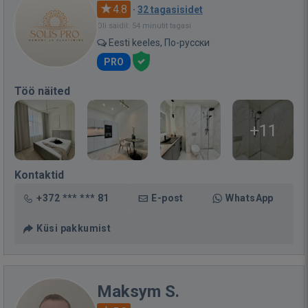
4.8
·
32 tagasisidet
Oli saidil: 54 minutit tagasi
Eesti keeles, По-русски
PRO
Töö näited
+11
Kontaktid
+372 *** *** 81
E-post
WhatsApp
Küsi pakkumist
Maksym S.