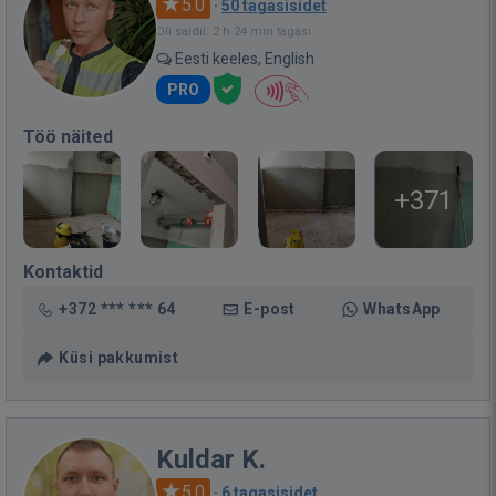
5.0
·
50 tagasisidet
Oli saidil: 2 h 24 min tagasi
Eesti keeles, English
PRO
Töö näited
+371
Kontaktid
+372 *** *** 64
E-post
WhatsApp
Küsi pakkumist
Kuldar K.
5.0
·
6 tagasisidet