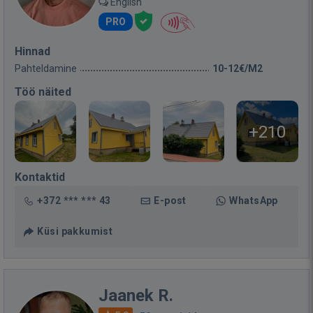
English
PRO
Hinnad
Pahteldamine
10-12€/M2
Töö näited
+210
Kontaktid
+372 *** *** 43
E-post
WhatsApp
Küsi pakkumist
Jaanek R.