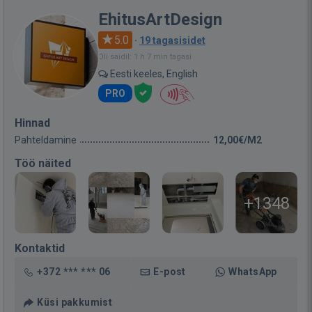
EhitusArtDesign
5.0
·
19 tagasisidet
Oli saidil: 1 h 7 min tagasi
Eesti keeles, English
PRO
Hinnad
Pahteldamine
12,00€/M2
Töö näited
+1348
Kontaktid
+372 *** *** 06
E-post
WhatsApp
Küsi pakkumist