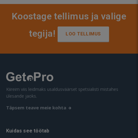
Koostage tellimus ja valige
tegija!
LOO TELLIMUS
Kiireim viis leidmaks usaldusväärset spetsialisti mistahes
ülesande jaoks.
Täpsem teave meie kohta
Kuidas see töötab