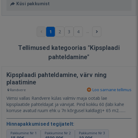
Küsi pakkumist
...
1
2
3
4
Tellimused kategoorias "Kipsplaadi
pahteldamine"
Kipsplaadi pahteldamine, värv ning
plaatimine
Loo sarnane tellimus
Randvere
Viimsi vallas Randvere külas valmiv maja ootab lae
kipsplaatide pahteldajat ja värvijat. Pind kokku 60 (läbi kahe
korruse avatud ruum ehk u 7n kõrgusel kaldlagi)+ 65 m2…
Näita rohkem
Hinnapakkumised tegijatelt:
Pakkumine Nr 1
Pakkumine Nr 2
Pakkumine Nr 3
15,00€
4500,00€
10,00€