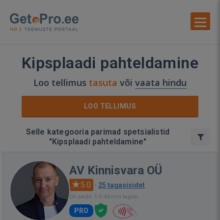
Kipsplaadi pahteldamine
Loo tellimus
tasuta
või
vaata hindu
LOO TELLIMUS
Selle kategooria parimad spetsialistid
"Kipsplaadi pahteldamine"
AV Kinnisvara OÜ
5.0
·
25 tagasisidet
Oli saidil: 1 h 45 min tagasi
PRO