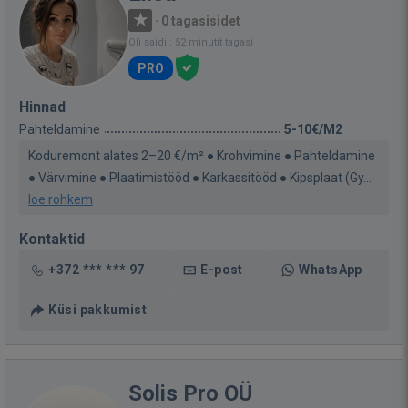
·
0 tagasisidet
Oli saidil: 52 minutit tagasi
PRO
Hinnad
Pahteldamine
5-10€/M2
Koduremont alates 2–20 €/m² ● Krohvimine ● Pahteldamine
● Värvimine ● Plaatimistööd ● Karkassitööd ● Kipsplaat (Gy...
loe rohkem
Kontaktid
+372 *** *** 97
E-post
WhatsApp
Küsi pakkumist
Solis Pro OÜ