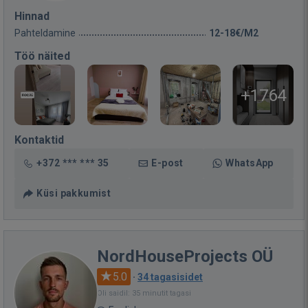
Hinnad
Pahteldamine
12-18€/M2
Töö näited
+1764
Kontaktid
+372 *** *** 35
E-post
WhatsApp
Küsi pakkumist
NordHouseProjects OÜ
5.0
·
34 tagasisidet
Oli saidil: 35 minutit tagasi