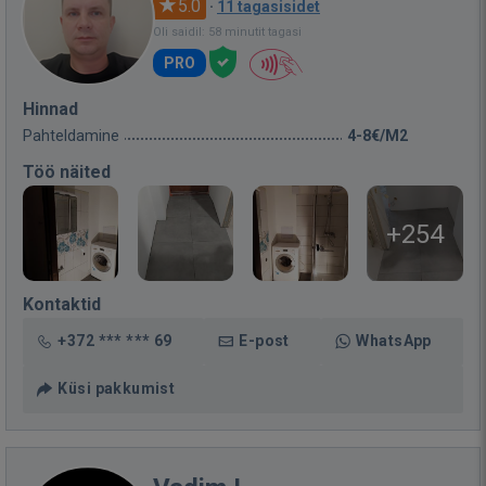
5.0
·
11 tagasisidet
Oli saidil: 58 minutit tagasi
PRO
Hinnad
Pahteldamine
4-8€/M2
Töö näited
+254
Kontaktid
+372 *** *** 69
E-post
WhatsApp
Küsi pakkumist