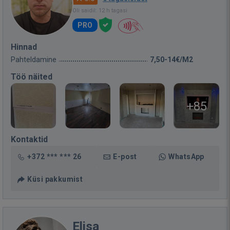
Oli saidil: 12 h tagasi
PRO
Hinnad
Pahteldamine
7,50-14€/M2
Töö näited
+85
Kontaktid
+372 *** *** 26
E-post
WhatsApp
Küsi pakkumist
Elisa