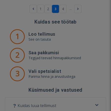
...
1
2
3
4
Kuidas see töötab
1
Loo tellimus
See on tasuta
2
Saa pakkumisi
Tegijad teevad hinnapakkumised
3
Vali spetsialist
Parima hinna ja arvustustega
Küsimused ja vastused
Kuidas luua tellimust