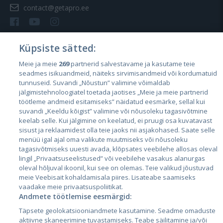
contact@getapro.ee
Küpsiste sätted:
Meie ja meie
269
partnerid salvestavame ja kasutame teie
Riigid
seadmes isikuandmeid, näiteks sirvimisandmeid või kordumatuid
Eesti
tunnuseid. Suvandi „Nõustun” valimine võimaldab
jälgimistehnoloogiatel toetada jaotises „Meie ja meie partnerid
Läti
töötleme andmeid esitamiseks” näidatud eesmärke, sellal kui
suvandi „Keeldu kõigist” valimine või nõusoleku tagasivõtmine
Leedu
keelab selle. Kui jälgimine on keelatud, ei pruugi osa kuvatavast
sisust ja reklaamidest olla teie jaoks nii asjakohased. Saate selle
menüü igal ajal oma valikute muutmiseks või nõusoleku
tagasivõtmiseks uuesti avada, klõpsates veebilehe allosas oleval
lingil „Privaatsuseelistused” või veebilehe vasakus alanurgas
oleval hõljuval ikoonil, kui see on olemas. Teie valikud jõustuvad
meie Veebisait kohaldamisala piires. Lisateabe saamiseks
vaadake meie privaatsuspoliitikat.
Andmete töötlemise eesmärgid:
City24.lv
CVbankas.lt
Täpsete geolokatsiooniandmete kasutamine. Seadme omaduste
City24.ee
Kainos.lt
aktiivne skaneerimine tuvastamiseks. Teabe säilitamine ja/või