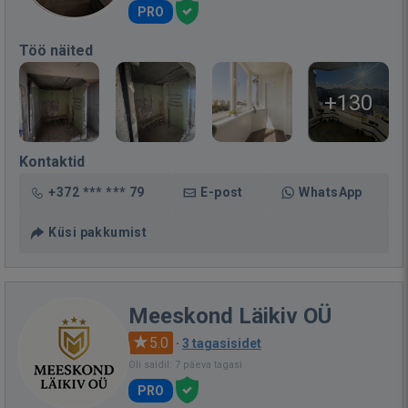
PRO
Töö näited
+130
Kontaktid
+372 *** *** 79
E-post
WhatsApp
Küsi pakkumist
Meeskond Läikiv OÜ
5.0
·
3 tagasisidet
Oli saidil: 7 päeva tagasi
PRO