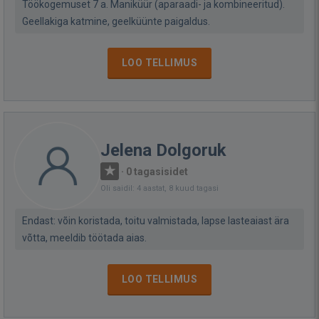
Töökogemuset 7 a. Maniküür (aparaadi- ja kombineeritud).
Geellakiga katmine, geelküünte paigaldus.
LOO TELLIMUS
Jelena Dolgoruk
·
0 tagasisidet
Oli saidil: 4 aastat, 8 kuud tagasi
Endast: võin koristada, toitu valmistada, lapse lasteaiast ära
võtta, meeldib töötada aias.
LOO TELLIMUS