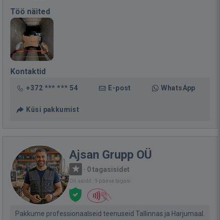
Töö näited
Kontaktid
+372 *** *** 54
E-post
WhatsApp
Küsi pakkumist
Ajsan Grupp OÜ
·
0 tagasisidet
Oli saidil: 9 päeva tagasi
Pakkume professionaalseid teenuseid Tallinnas ja Harjumaal.