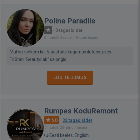
Polina Paradiis
·
0 tagasisidet
Oli saidil: 4 aastat, 10 kuud tagasi
Mul on rohkem kui 5-aastane kogemus ilutööstuses.
Töötan "BeautyLab" salongis.
LOO TELLIMUS
Rumpes KoduRemont
5.0
·
32 tagasisidet
Oli saidil: 23 minutit tagasi
Eesti keeles, English