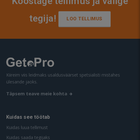
Koostage tellimus ja valige
tegija!
LOO TELLIMUS
Kiireim viis leidmaks usaldusväärset spetsialisti mistahes
ülesande jaoks.
Täpsem teave meie kohta
Kuidas see töötab
Kuidas luua tellimust
Kuidas saada tegijaks