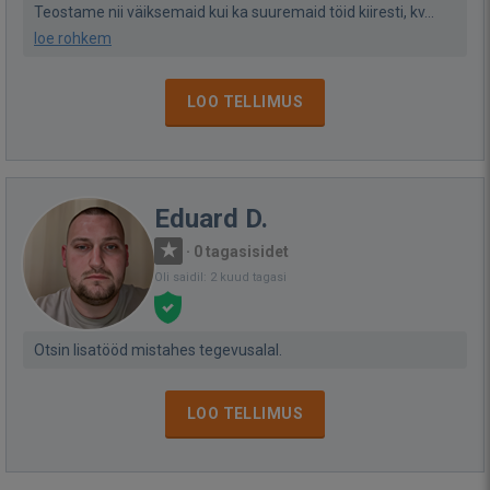
Teostame nii väiksemaid kui ka suuremaid töid kiiresti, kv...
loe rohkem
LOO TELLIMUS
Eduard D.
·
0 tagasisidet
Oli saidil: 2 kuud tagasi
Otsin lisatööd mistahes tegevusalal.
LOO TELLIMUS