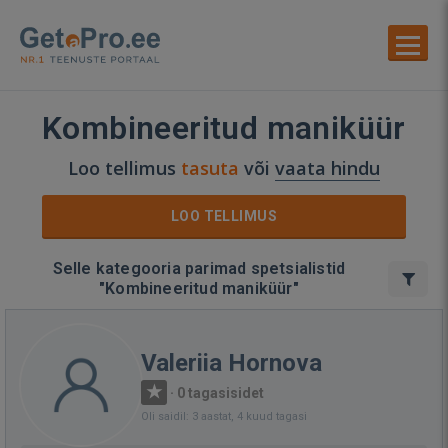
Kombineeritud maniküür
Loo tellimus
tasuta
või
vaata hindu
LOO TELLIMUS
Selle kategooria parimad spetsialistid
"Kombineeritud maniküür"
Valeriia Hornova
·
0 tagasisidet
Oli saidil: 3 aastat, 4 kuud tagasi