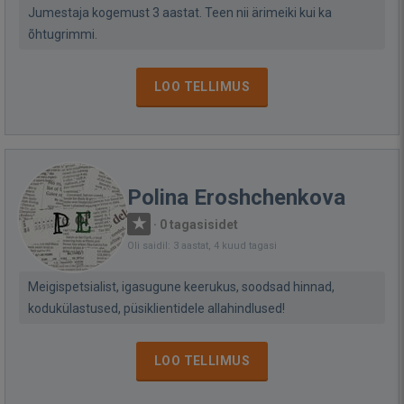
Jumestaja kogemust 3 aastat. Teen nii ärimeiki kui ka
õhtugrimmi.
LOO TELLIMUS
Polina Eroshchenkova
·
0 tagasisidet
Oli saidil: 3 aastat, 4 kuud tagasi
Meigispetsialist, igasugune keerukus, soodsad hinnad,
kodukülastused, püsiklientidele allahindlused!
LOO TELLIMUS