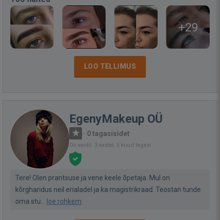
+29
LOO TELLIMUS
EgenyMakeup OÜ
·
0 tagasisidet
Oli saidil: 3 aastat, 5 kuud tagasi
Tere! Olen prantsuse ja vene keele õpetaja. Mul on
kõrgharidus neil erialadel ja ka magistrikraad. Teostan tunde
oma stu...
loe rohkem