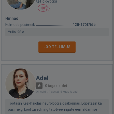
По-русски
Hinnad
Kulmude püsimeik
120-170€/töö
Yulia, 28 a
LOO TELLIMUS
Adel
·
0 tagasisidet
Oli saidil: 1 aastat, 5 kuud tagasi
Töötasin Keskhaiglas neuroloogia osakonnas. Lõpetasin ka
püsimeigi koolitused ning tätotveeringute eemaldamise