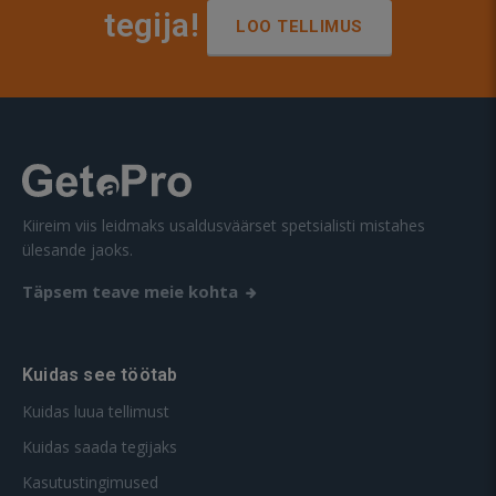
tegija!
LOO TELLIMUS
Kiireim viis leidmaks usaldusväärset spetsialisti mistahes
ülesande jaoks.
Täpsem teave meie kohta
Kuidas see töötab
Kuidas luua tellimust
Kuidas saada tegijaks
Kasutustingimused