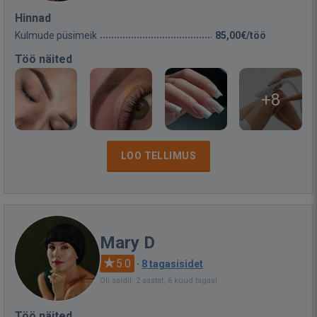
Hinnad
Kulmude püsimeik
85,00€/töö
Töö näited
+8
LOO TELLIMUS
Mary D
5.0
·
8 tagasisidet
Oli saidil: 2 aastat, 6 kuud tagasi
Töö näited