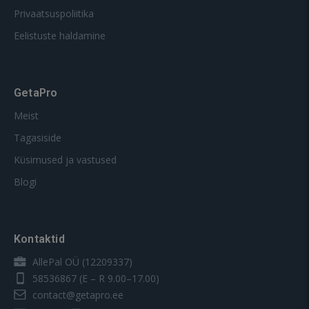
Privaatsuspoliitika
Eelistuste haldamine
GetaPro
Meist
Tagasiside
Küsimused ja vastused
Blogi
Kontaktid
AllePal OÜ (12209337)
58536867
(E – R 9.00–17.00)
contact@getapro.ee