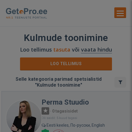
Kulmude toonimine
Loo tellimus
tasuta
või
vaata hindu
LOO TELLIMUS
Selle kategooria parimad spetsialistid
"Kulmude toonimine"
Perma Stuudio
·
0 tagasisidet
Oli saidil: 5 kuud tagasi
Eesti keeles, По-русски, English