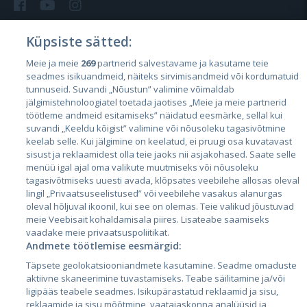
Küpsiste sätted:
Meie ja meie
269
partnerid salvestavame ja kasutame teie
Riigid
seadmes isikuandmeid, näiteks sirvimisandmeid või kordumatuid
Eesti
tunnuseid. Suvandi „Nõustun” valimine võimaldab
jälgimistehnoloogiatel toetada jaotises „Meie ja meie partnerid
Läti
töötleme andmeid esitamiseks” näidatud eesmärke, sellal kui
suvandi „Keeldu kõigist” valimine või nõusoleku tagasivõtmine
Leedu
keelab selle. Kui jälgimine on keelatud, ei pruugi osa kuvatavast
sisust ja reklaamidest olla teie jaoks nii asjakohased. Saate selle
menüü igal ajal oma valikute muutmiseks või nõusoleku
tagasivõtmiseks uuesti avada, klõpsates veebilehe allosas oleval
lingil „Privaatsuseelistused” või veebilehe vasakus alanurgas
oleval hõljuval ikoonil, kui see on olemas. Teie valikud jõustuvad
meie Veebisait kohaldamisala piires. Lisateabe saamiseks
vaadake meie privaatsuspoliitikat.
Andmete töötlemise eesmärgid:
City24.lv
CVbankas.lt
Täpsete geolokatsiooniandmete kasutamine. Seadme omaduste
City24.ee
Kainos.lt
aktiivne skaneerimine tuvastamiseks. Teabe säilitamine ja/või
ligipääs teabele seadmes. Isikupärastatud reklaamid ja sisu,
GetaPro.lv
Paslaugos.lt
reklaamide ja sisu mõõtmine, vaatajaskonna analüüsid ja