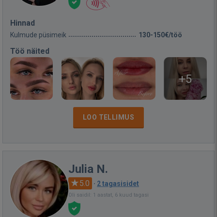
Hinnad
Kulmude püsimeik
130-150€/töö
Töö näited
+5
LOO TELLIMUS
Julia N.
5.0
·
2 tagasisidet
Oli saidil: 1 aastat, 6 kuud tagasi