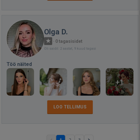
Olga D.
·
0 tagasisidet
Oli saidil: 2 aastat, 9 kuud tagasi
Töö näited
+1
LOO TELLIMUS
1
2
3