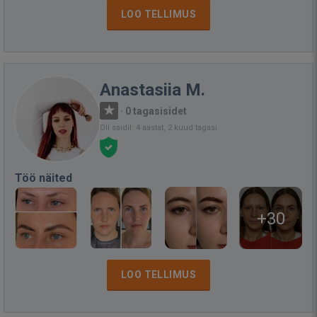
LOO TELLIMUS
Anastasiia M.
·
0 tagasisidet
Oli saidil: 4 aastat, 2 kuud tagasi
Töö näited
+30
LOO TELLIMUS