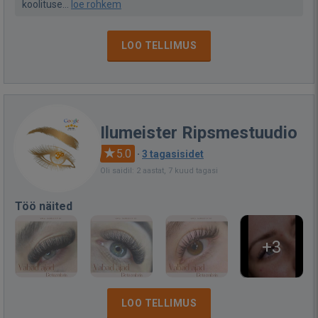
koolituse...
loe rohkem
LOO TELLIMUS
Ilumeister Ripsmestuudio
5.0
·
3 tagasisidet
Oli saidil: 2 aastat, 7 kuud tagasi
Töö näited
+3
LOO TELLIMUS