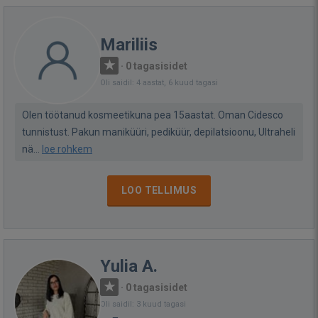
Mariliis
·
0 tagasisidet
Oli saidil: 4 aastat, 6 kuud tagasi
Olen töötanud kosmeetikuna pea 15aastat. Oman Cidesco
tunnistust. Pakun maniküüri, pediküür, depilatsioonu, Ultraheli
nä...
loe rohkem
LOO TELLIMUS
Yulia A.
·
0 tagasisidet
Oli saidil: 3 kuud tagasi