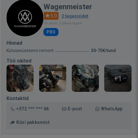
Wagenmeister
5.0
·
2 tagasisidet
Oli saidil: 2 päeva tagasi
PRO
Hinnad
Kütusesüsteemi remont
30-70€/tund
Töö näited
+1
Kontaktid
+372 *** *** 66
E-post
WhatsApp
Küsi pakkumist