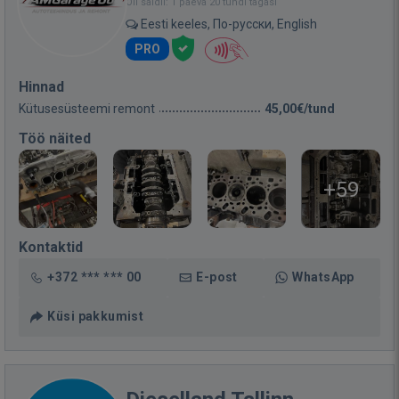
Oli saidil: 1 päeva 20 tundi tagasi
Eesti keeles, По-русски, English
PRO
Hinnad
Kütusesüsteemi remont
45,00€/tund
Töö näited
+59
Kontaktid
+372 *** *** 00
E-post
WhatsApp
Küsi pakkumist