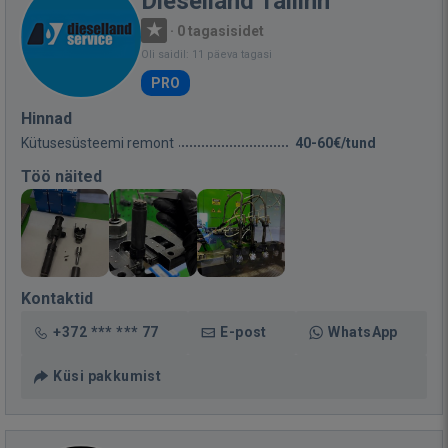
Dieselland Tallinn
·
0 tagasisidet
Oli saidil: 11 päeva tagasi
PRO
Hinnad
Kütusesüsteemi remont
40-60€/tund
Töö näited
Kontaktid
+372 *** *** 77
E-post
WhatsApp
Küsi pakkumist