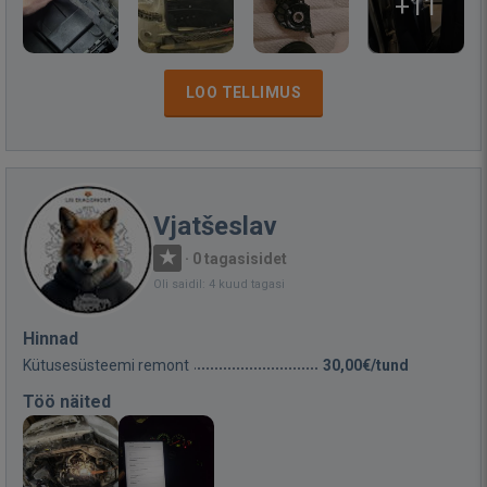
+11
LOO TELLIMUS
Vjatšeslav
·
0 tagasisidet
Oli saidil: 4 kuud tagasi
Hinnad
Kütusesüsteemi remont
30,00€/tund
Töö näited