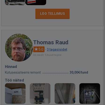
LOO TELLIMUS
Thomas Raud
5.0
·
3 tagasisidet
Oli saidil: 5 kuud tagasi
Hinnad
Kütusesüsteemi remont
30,00€/tund
Töö näited
+17