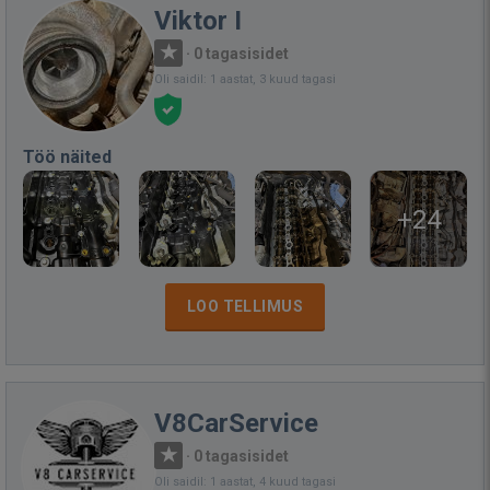
Viktor I
·
0 tagasisidet
Oli saidil: 1 aastat, 3 kuud tagasi
Töö näited
+24
LOO TELLIMUS
V8CarService
·
0 tagasisidet
Oli saidil: 1 aastat, 4 kuud tagasi