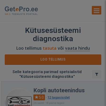
Kütusesüsteemi
diagnostika
Loo tellimus
tasuta
või
vaata hindu
LOO TELLIMUS
Selle kategooria parimad spetsialistid
"Kütusesüsteemi diagnostika"
Kopli autoteenindus
5.0
·
12 tagasisidet
Oli saidil: 18 päeva tagasi