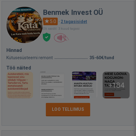
Benmek Invest OÜ
5.0
·
2 tagasisidet
Oli saidil: 3 kuud tagasi
Hinnad
Kütusesüsteemi remont
35-60€/tund
Töö näited
+184
LOO TELLIMUS