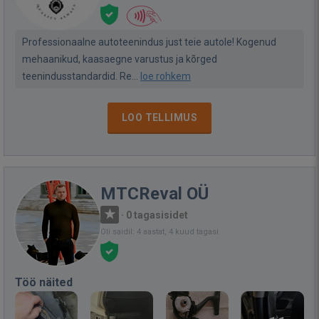
Professionaalne autoteenindus just teie autole! Kogenud
mehaanikud, kaasaegne varustus ja kõrged
teenindusstandardid. Re...
loe rohkem
LOO TELLIMUS
MTCReval OÜ
·
0 tagasisidet
Oli saidil: 4 aastat, 4 kuud tagasi
Töö näited