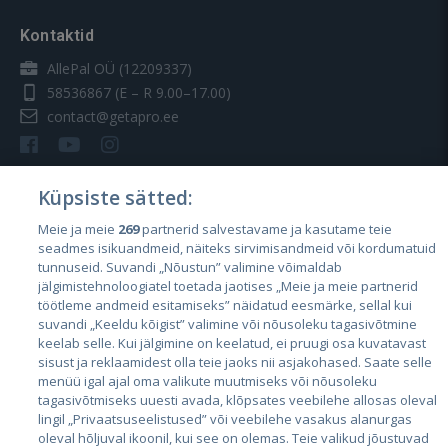
Kontaktid
AllePal OÜ (12209337)
58536867
(E – R 9.00–17.00)
contact@getapro.ee
Küpsiste sätted:
Meie ja meie
269
partnerid salvestavame ja kasutame teie
Riigid
seadmes isikuandmeid, näiteks sirvimisandmeid või kordumatuid
Eesti
tunnuseid. Suvandi „Nõustun” valimine võimaldab
jälgimistehnoloogiatel toetada jaotises „Meie ja meie partnerid
Läti
töötleme andmeid esitamiseks” näidatud eesmärke, sellal kui
suvandi „Keeldu kõigist” valimine või nõusoleku tagasivõtmine
Leedu
keelab selle. Kui jälgimine on keelatud, ei pruugi osa kuvatavast
sisust ja reklaamidest olla teie jaoks nii asjakohased. Saate selle
menüü igal ajal oma valikute muutmiseks või nõusoleku
tagasivõtmiseks uuesti avada, klõpsates veebilehe allosas oleval
lingil „Privaatsuseelistused” või veebilehe vasakus alanurgas
oleval hõljuval ikoonil, kui see on olemas. Teie valikud jõustuvad