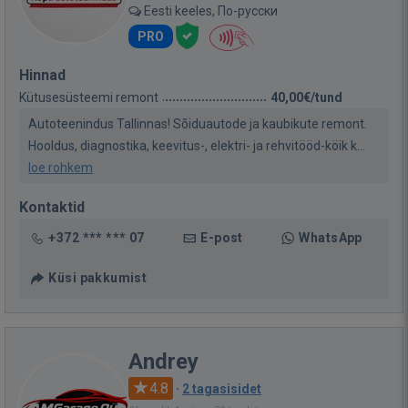
Eesti keeles, По-русски
PRO
Hinnad
Kütusesüsteemi remont
40,00€/tund
Autoteenindus Tallinnas! Sõiduautode ja kaubikute remont.
Hooldus, diagnostika, keevitus-, elektri- ja rehvitööd-köik k...
loe rohkem
Kontaktid
+372 *** *** 07
E-post
WhatsApp
Küsi pakkumist
Andrey
4.8
·
2 tagasisidet