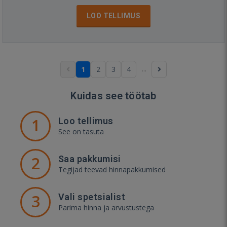
LOO TELLIMUS
...
1
2
3
4
Kuidas see töötab
1
Loo tellimus
See on tasuta
2
Saa pakkumisi
Tegijad teevad hinnapakkumised
3
Vali spetsialist
Parima hinna ja arvustustega