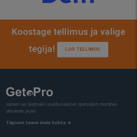
Koostage tellimus ja valige
tegija!
LOO TELLIMUS
Kiireim viis leidmaks usaldusväärset spetsialisti mistahes
ülesande jaoks.
Täpsem teave meie kohta