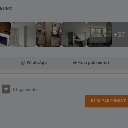
45€/M2
+37
WhatsApp
Küsi pakkumist
Ü
·
0 tagasisidet
KÜSI PAKKUMIST