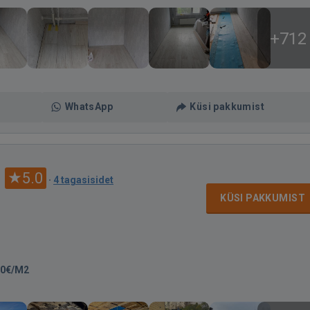
+712
WhatsApp
Küsi pakkumist
Ü
5.0
·
4 tagasisidet
KÜSI PAKKUMIST
00€/M2