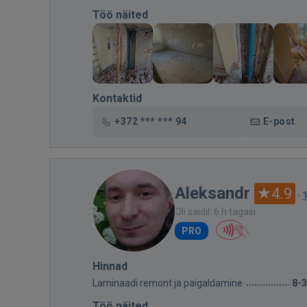
Töö näited
Kontaktid
+372 *** *** 94
E-post
Aleksandr
4.9
·
1
Oli saidil: 6 h tagasi
PRO
Hinnad
Laminaadi remont ja paigaldamine
8-
Töö näited