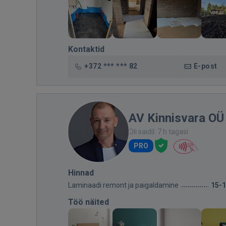
Kontaktid
+372 *** *** 82
E-post
AV Kinnisvara OÜ
Oli saidil: 7 h tagasi
PRO
Hinnad
Laminaadi remont ja paigaldamine
15-
Töö näited