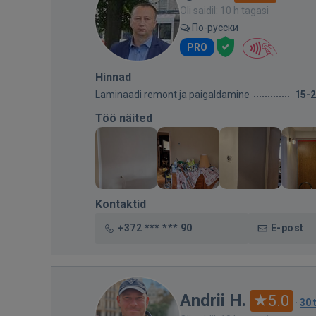
Oli saidil: 10 h tagasi
По-русски
PRO
Hinnad
Laminaadi remont ja paigaldamine
15-
Töö näited
Kontaktid
+372 *** *** 90
E-post
Andrii H.
5.0
·
30 