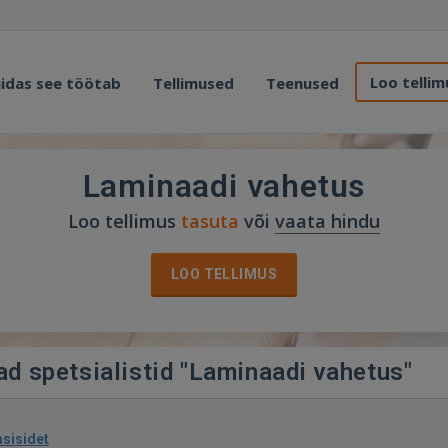
Loo tellim
idas see töötab
Tellimused
Teenused
Laminaadi vahetus
Loo tellimus
tasuta
või
vaata hindu
LOO TELLIMUS
ad spetsialistid "Laminaadi vahetus"
asisidet