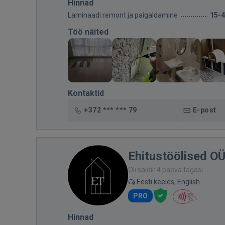
Hinnad
Laminaadi remont ja paigaldamine
15-
Töö näited
Kontaktid
+372 *** *** 79
E-post
Ehitustöölised O
Oli saidil: 4 päeva tagasi
Eesti keeles, English
PRO
Hinnad