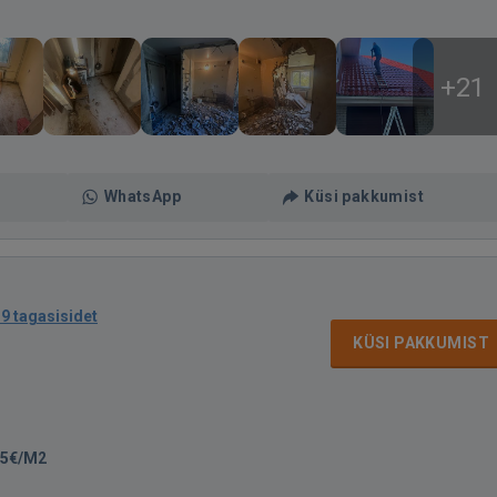
+21
WhatsApp
Küsi pakkumist
9 tagasisidet
KÜSI PAKKUMIST
35€/M2