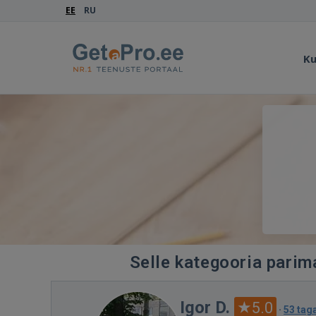
EE
RU
Ku
Selle kategooria parim
Igor D.
5.0
·
53 tag