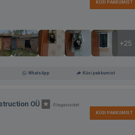
KÜSI PAKKUMIST
+25
WhatsApp
Küsi pakkumist
struction OÜ
·
0 tagasisidet
KÜSI PAKKUMIST