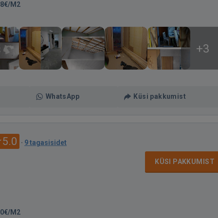
18€/M2
+3
WhatsApp
Küsi pakkumist
5.0
·
9 tagasisidet
KÜSI PAKKUMIST
00€/M2