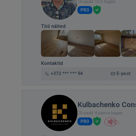
Oli saidil: 10 h tagasi
PRO
Töö näited
Kontaktid
+372 *** *** 94
E-post
Kulbachenko Con
Oli saidil: 4 päeva tagasi
PRO