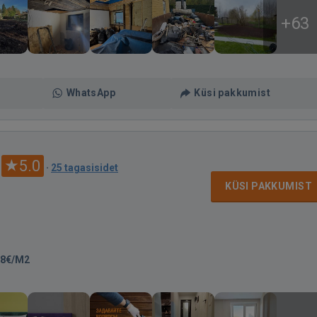
+63
WhatsApp
Küsi pakkumist
5.0
·
25 tagasisidet
KÜSI PAKKUMIST
18€/M2