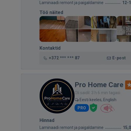
Laminaadi remont ja paigaldamine
12-
Töö näited
Kontaktid
+372 *** *** 87
E-post
Pro Home Care
Oli saidil: 3 h 6 min tagasi
Eesti keeles, English
PRO
Hinnad
Laminaadi remont ja paigaldamine
15,