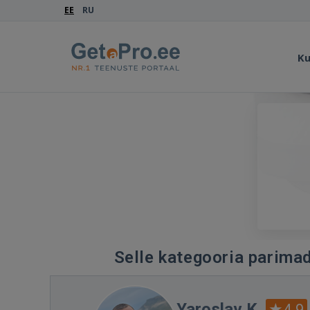
EE
RU
Ku
Selle kategooria parimad
Yaroslav K.
4.9