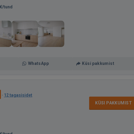
€/tund
WhatsApp
Küsi pakkumist
·
12 tagasisidet
KÜSI PAKKUMIST