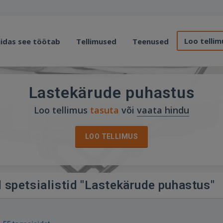
Loo tellim
idas see töötab
Tellimused
Teenused
Lastekärude puhastus
Loo tellimus
tasuta
või
vaata hindu
LOO TELLIMUS
 spetsialistid "Lastekärude puhastus"