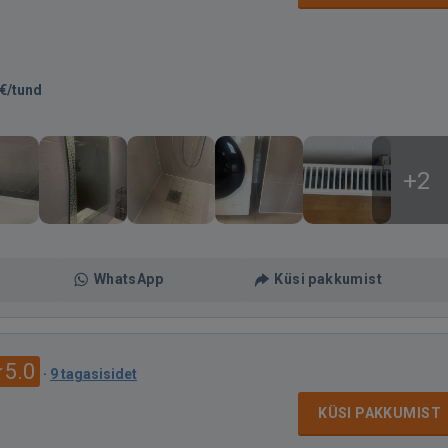
€/tund
+2
WhatsApp
Küsi pakkumist
5.0
·
9 tagasisidet
KÜSI PAKKUMIST