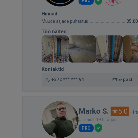
PRO
Hinnad
Muude asjade puhastus
35,00
Töö näited
Kontaktid
+372 *** *** 94
E-post
Marko S.
5.0
·
1 
Oli saidil: 19 h tagasi
PRO