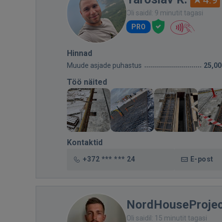
Oli saidil: 9 minutit tagasi
PRO
Hinnad
Muude asjade puhastus
25,00
Töö näited
Kontaktid
+372 *** *** 24
E-post
NordHouseProjec
Oli saidil: 15 minutit tagasi