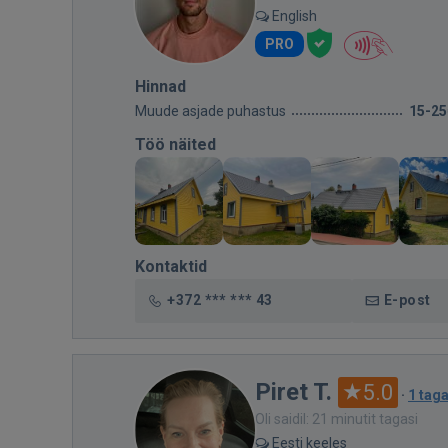
English
PRO
Hinnad
Muude asjade puhastus
15-25
Töö näited
Kontaktid
+372 *** *** 43
E-post
Piret T.
5.0
·
1 tag
Oli saidil: 21 minutit tagasi
Eesti keeles