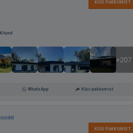
KÜSI PAKKUMIST
€/tund
+207
WhatsApp
Küsi pakkumist
asisidet
KÜSI PAKKUMIST