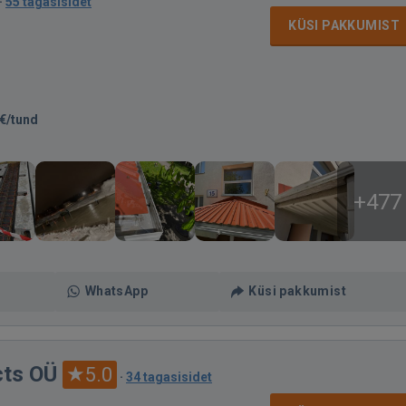
·
55 tagasisidet
KÜSI PAKKUMIST
€/tund
+477
WhatsApp
Küsi pakkumist
ts OÜ
5.0
·
34 tagasisidet