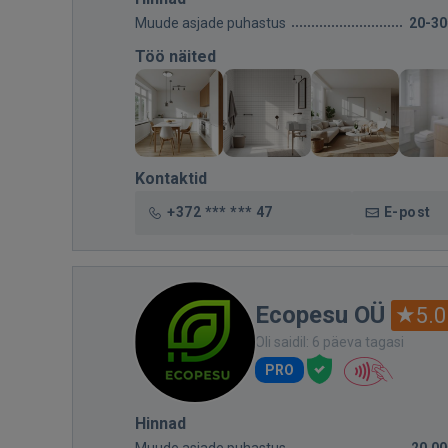
Muude asjade puhastus
20-30
Töö näited
Kontaktid
+372 *** *** 47
E-post
Ecopesu OÜ
5.0
Oli saidil: 6 päeva tagasi
PRO
Hinnad