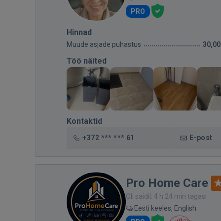
PRO
Hinnad
Muude asjade puhastus
30,00
Töö näited
Kontaktid
+372 *** *** 61
E-post
Pro Home Care
Oli saidil: 4 h 24 min tagasi
Eesti keeles, English