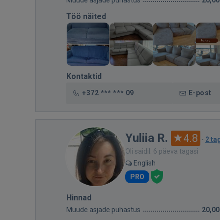
Muude asjade puhastus
20,00
Töö näited
Kontaktid
+372 *** *** 09
E-post
Yuliia R.
4.8
·
2 ta
Oli saidil: 6 päeva tagasi
English
PRO
Hinnad
Muude asjade puhastus
20,00