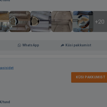
€/tund
+20
WhatsApp
Küsi pakkumist
gasisidet
KÜSI PAKKUMIST
€/tund