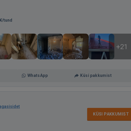
€/tund
+21
WhatsApp
Küsi pakkumist
tagasisidet
KÜSI PAKKUMIST