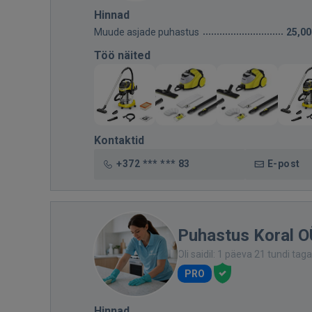
Hinnad
Muude asjade puhastus
25,00
Töö näited
Kontaktid
+372 *** *** 83
E-post
Puhastus Koral O
Oli saidil: 1 päeva 21 tundi taga
PRO
Hinnad