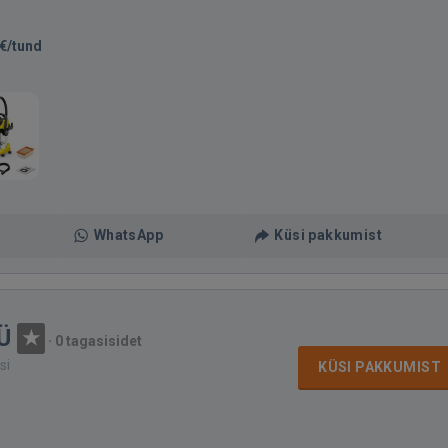
€/tund
WhatsApp
Küsi pakkumist
Ü
·
0 tagasisidet
si
KÜSI PAKKUMIST