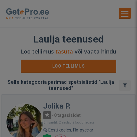
Laulja teenused
Loo tellimus
tasuta
või
vaata hindu
LOO TELLIMUS
Selle kategooria parimad spetsialistid "Laulja
teenused"
Jolika P.
·
0 tagasisidet
Oli saidil: 2 aastat, 9 kuud tagasi
Eesti keeles, По-русски