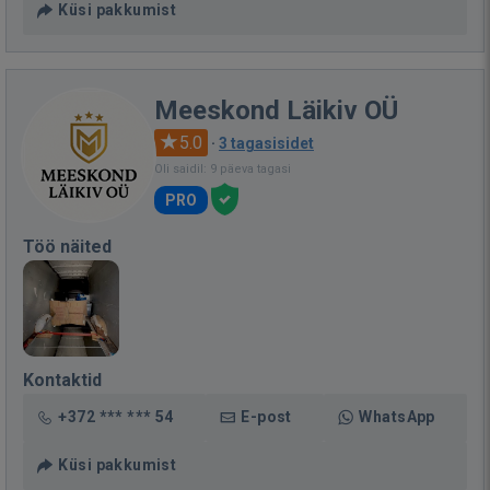
Küsi pakkumist
Meeskond Läikiv OÜ
5.0
·
3 tagasisidet
Oli saidil: 9 päeva tagasi
PRO
Töö näited
Kontaktid
+372 *** *** 54
E-post
WhatsApp
Küsi pakkumist