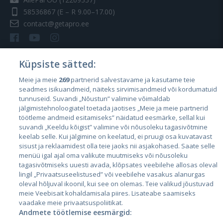
58536867
(E – R 9.00–17.00)
contact@getapro.ee
Küpsiste sätted:
Meie ja meie
269
partnerid salvestavame ja kasutame teie
Riigid
seadmes isikuandmeid, näiteks sirvimisandmeid või kordumatuid
Eesti
tunnuseid. Suvandi „Nõustun” valimine võimaldab
jälgimistehnoloogiatel toetada jaotises „Meie ja meie partnerid
Läti
töötleme andmeid esitamiseks” näidatud eesmärke, sellal kui
suvandi „Keeldu kõigist” valimine või nõusoleku tagasivõtmine
Leedu
keelab selle. Kui jälgimine on keelatud, ei pruugi osa kuvatavast
sisust ja reklaamidest olla teie jaoks nii asjakohased. Saate selle
menüü igal ajal oma valikute muutmiseks või nõusoleku
tagasivõtmiseks uuesti avada, klõpsates veebilehe allosas oleval
lingil „Privaatsuseelistused” või veebilehe vasakus alanurgas
oleval hõljuval ikoonil, kui see on olemas. Teie valikud jõustuvad
meie Veebisait kohaldamisala piires. Lisateabe saamiseks
vaadake meie privaatsuspoliitikat.
Andmete töötlemise eesmärgid:
City24.lv
CVbankas.lt