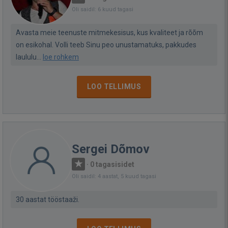
Oli saidil: 6 kuud tagasi
Avasta meie teenuste mitmekesisus, kus kvaliteet ja rõõm
on esikohal. Volli teeb Sinu peo unustamatuks, pakkudes
laululu...
loe rohkem
LOO TELLIMUS
Sergei Dõmov
·
0 tagasisidet
Oli saidil: 4 aastat, 5 kuud tagasi
30 aastat tööstaaži.