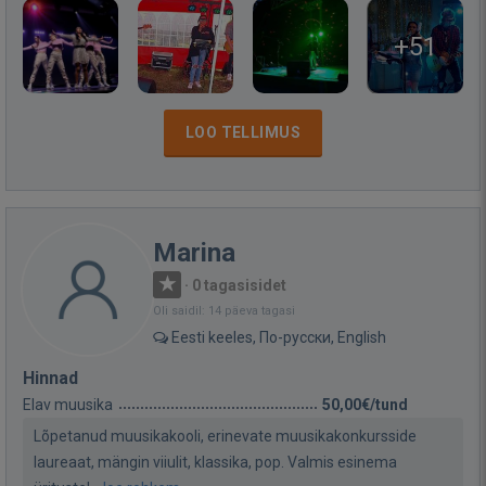
+51
LOO TELLIMUS
Marina
·
0 tagasisidet
Oli saidil: 14 päeva tagasi
Eesti keeles, По-русски, English
Hinnad
Elav muusika
50,00€/tund
Lõpetanud muusikakooli, erinevate muusikakonkursside
laureaat, mängin viiulit, klassika, pop. Valmis esinema