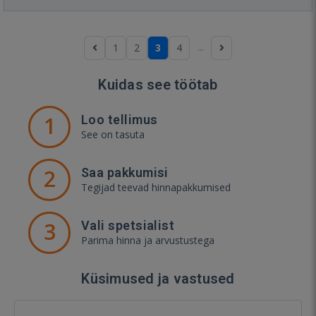
...
1
2
3
4
Kuidas see töötab
1
Loo tellimus
See on tasuta
2
Saa pakkumisi
Tegijad teevad hinnapakkumised
3
Vali spetsialist
Parima hinna ja arvustustega
Küsimused ja vastused