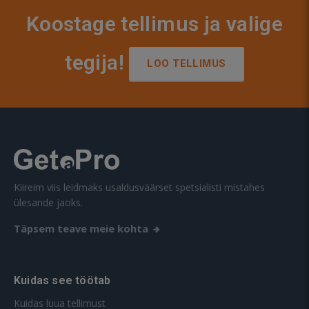
Koostage tellimus ja valige
tegija!
LOO TELLIMUS
Kiireim viis leidmaks usaldusväärset spetsialisti mistahes
ülesande jaoks.
Täpsem teave meie kohta
Kuidas see töötab
Kuidas luua tellimust