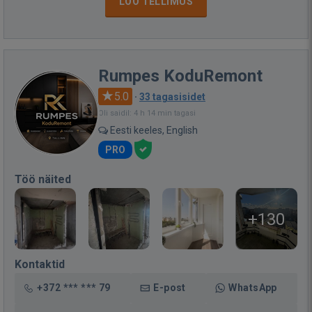
LOO TELLIMUS
Rumpes KoduRemont
5.0
·
33 tagasisidet
Oli saidil: 4 h 14 min tagasi
Eesti keeles, English
PRO
Töö näited
+130
Kontaktid
+372 *** *** 79
E-post
WhatsApp