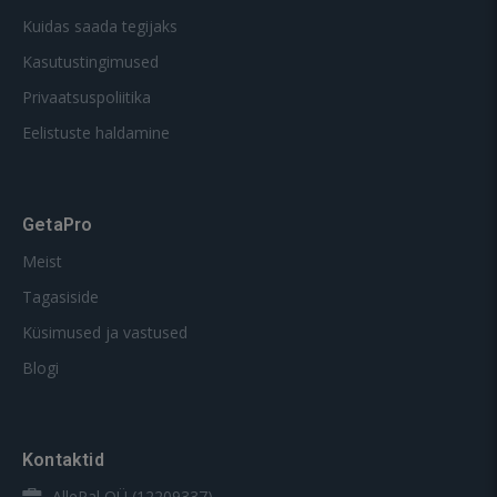
Kuidas saada tegijaks
Kasutustingimused
Privaatsuspoliitika
Eelistuste haldamine
GetaPro
Meist
Tagasiside
Küsimused ja vastused
Blogi
Kontaktid
AllePal OÜ (12209337)