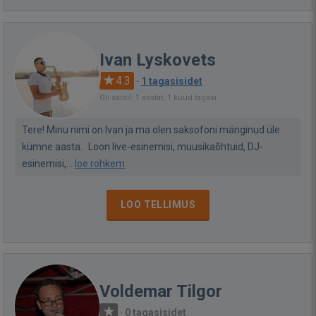
Ivan Lyskovets
4.3
·
1 tagasisidet
Oli saidil: 1 aastat, 1 kuud tagasi
Tere! Minu nimi on Ivan ja ma olen saksofoni mänginud üle
kümne aasta. Loon live-esinemisi, muusikaõhtuid, DJ-
esinemisi,...
loe rohkem
LOO TELLIMUS
Voldemar Tilgor
·
0 tagasisidet