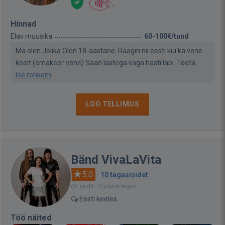
Hinnad
Elav muusika
60-100€/tund
Ma olen Jolika Olen 18-aastane. Räägin nii eesti kui ka vene
keelt (emakeel: vene) Saan lastega väga hästi läbi. Tööta...
loe rohkem
LOO TELLIMUS
Bänd VivaLaVita
5.0
·
10 tagasisidet
Oli saidil: 10 päeva tagasi
Eesti keeles
Töö näited