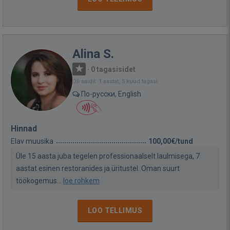
Alina S.
·
0 tagasisidet
Oli saidil: 1 aastat, 5 kuud tagasi
По-русски, English
Hinnad
Elav muusika
100,00€/tund
Üle 15 aasta juba tegelen professionaalselt laulmisega, 7
aastat esinen restoranides ja üritustel. Oman suurt
töökogemus...
loe rohkem
LOO TELLIMUS