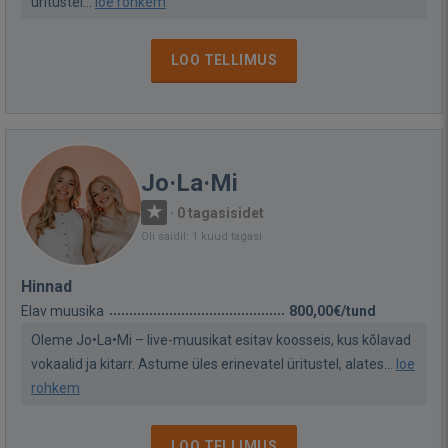
üritustel...
loe rohkem
LOO TELLIMUS
Jo·La·Mi
·
0 tagasisidet
Oli saidil: 1 kuud tagasi
Hinnad
Elav muusika
800,00€/tund
Oleme Jo•La•Mi – live-muusikat esitav koosseis, kus kõlavad
vokaalid ja kitarr. Astume üles erinevatel üritustel, alates...
loe
rohkem
LOO TELLIMUS