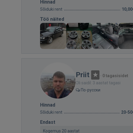
Hinnad
Sõiduki rent
10,00
Töö näited
Priit
·
0 tagasisidet
Oli saidil: 3 aastat tagasi
По-русски
Hinnad
Sõiduki rent
20-50
Endast
Kogemus 20 aastat