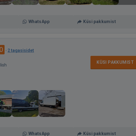
WhatsApp
Küsi pakkumist
0
·
2 tagasisidet
KÜSI PAKKUMIST
lish
WhatsApp
Küsi pakkumist