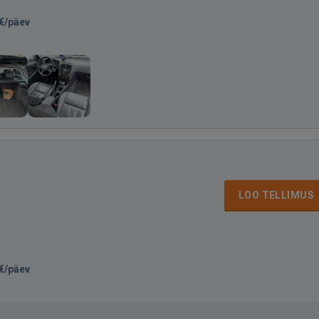
€/päev
LOO TELLIMUS
€/päev