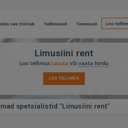
Loo tellim
idas see töötab
Tellimused
Teenused
Limusiini rent
Loo tellimus
tasuta
või
vaata hindu
LOO TELLIMUS
imad spetsialistid "Limusiini rent"