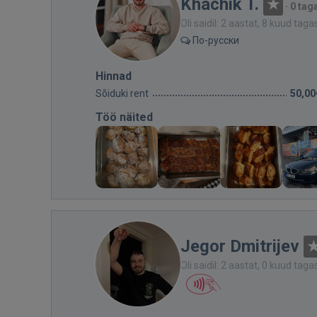
Khachik T.
·
0 tag
Oli saidil: 2 aastat, 8 kuud taga
По-русски
Hinnad
Sõiduki rent
50,00
Töö näited
Jegor Dmitrijev
Oli saidil: 2 aastat, 0 kuud taga