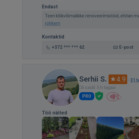
Endast
Teen kõikvõimalikke renoveerimistöid, ehitan maj
rohkem
Kontaktid
+372 *** *** 62
E-post
Serhii S.
4.9
·
31 t
Oli saidil: 5 h tagasi
PRO
Töö näited