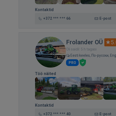
Kontaktid
+372 *** *** 66
E-post
Frolander OÜ
5.
Oli saidil: 5 h tagasi
Eesti keeles, По-русски, Eng
PRO
Töö näited
Kontaktid
+372 *** *** 40
E-post