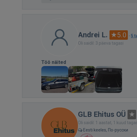
Andrei L.
5.0
·
5 
Oli saidil: 3 päeva tagasi
Töö näited
GLB Ehitus OÜ
Oli saidil: 1 aastat, 1 kuud taga
Eesti keeles, По-русски