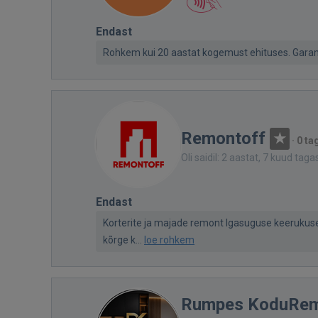
Endast
Rohkem kui 20 aastat kogemust ehituses. Garante
Remontoff
·
0 ta
Oli saidil: 2 aastat, 7 kuud taga
Endast
Korterite ja majade remont Igasuguse keerukuse
kõrge k...
loe rohkem
Rumpes KoduRe