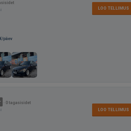
asisidet
LOO TELLIMUS
si
€/päev
·
0 tagasisidet
si
LOO TELLIMUS