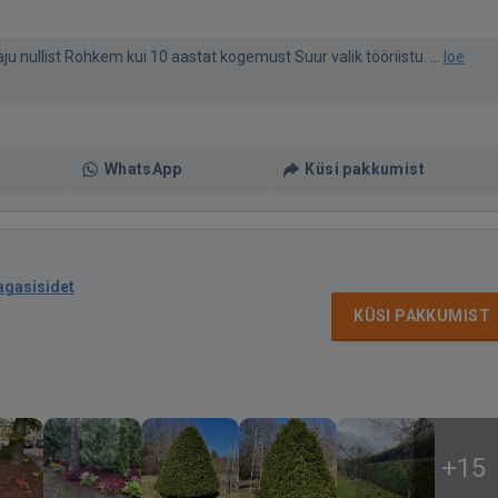
u nullist Rohkem kui 10 aastat kogemust Suur valik tööriistu. ...
loe
WhatsApp
Küsi pakkumist
agasisidet
KÜSI PAKKUMIST
+15