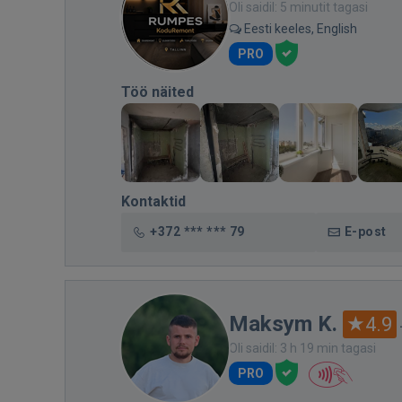
Oli saidil: 5 minutit tagasi
Eesti keeles, English
PRO
Töö näited
Kontaktid
+372 *** *** 79
E-post
Maksym K.
4.9
Oli saidil: 3 h 19 min tagasi
PRO