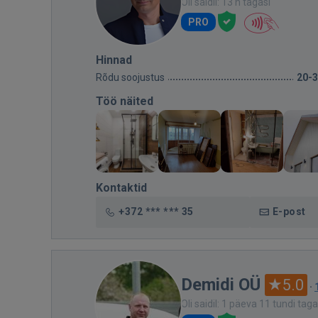
Oli saidil: 13 h tagasi
PRO
Hinnad
Rõdu soojustus
20-
Töö näited
Kontaktid
+372 *** *** 35
E-post
Demidi OÜ
5.0
·
Oli saidil: 1 päeva 11 tundi taga