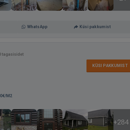
WhatsApp
Küsi pakkumist
0 tagasisidet
KÜSI PAKKUMIST
00€/M2
+284