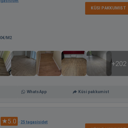
agasisidet
KÜSI PAKKUMIST
20€/M2
+202
WhatsApp
Küsi pakkumist
5.0
·
25 tagasisidet