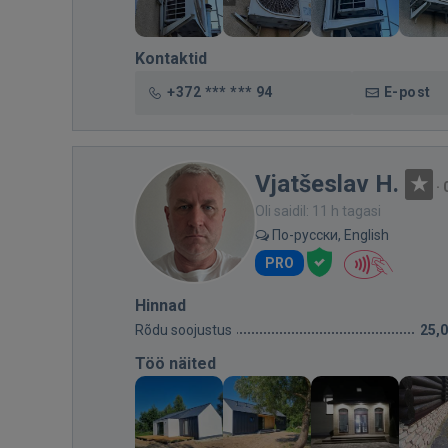
Kontaktid
+372 *** *** 94
E-post
Vjatšeslav H.
·
Oli saidil: 11 h tagasi
По-русски, English
PRO
Hinnad
Rõdu soojustus
25,
Töö näited