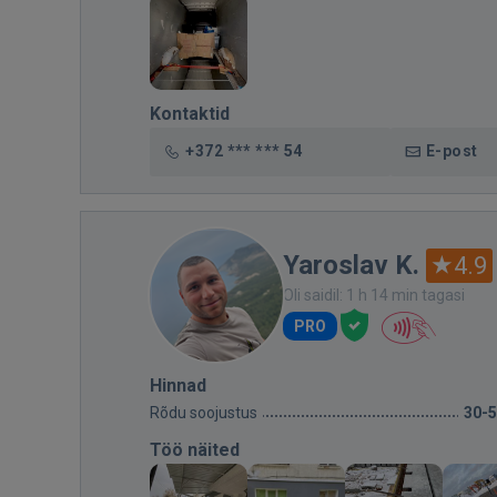
Kontaktid
+372 *** *** 54
E-post
Yaroslav K.
4.9
Oli saidil: 1 h 14 min tagasi
PRO
Hinnad
Rõdu soojustus
30-
Töö näited