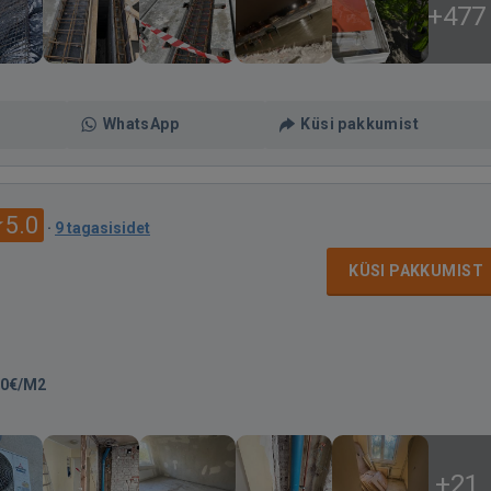
+477
WhatsApp
Küsi pakkumist
5.0
·
9 tagasisidet
KÜSI PAKKUMIST
00€/M2
+21