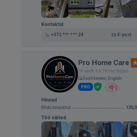
Kontaktid
+372 *** *** 24
E-post
Pro Home Care
Oli saidil: 4 h 18 min tagasi
Eesti keeles, English
PRO
Hinnad
Rõdu soojustus
130,
Töö näited