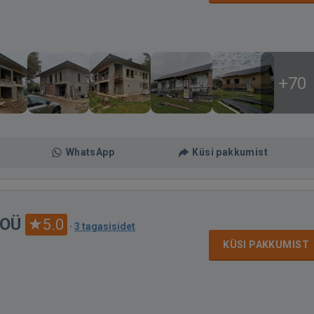
+70
WhatsApp
Küsi pakkumist
 OÜ
5.0
·
3 tagasisidet
KÜSI PAKKUMIST