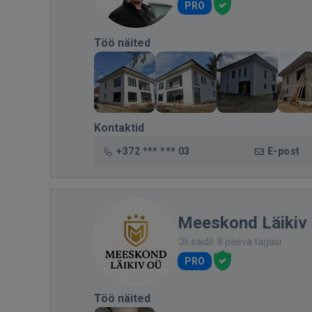
PRO
Töö näited
Kontaktid
+372 *** *** 03
E-post
Meeskond Läikiv
Oli saidil: 8 päeva tagasi
PRO
Töö näited