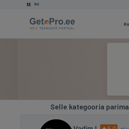
EE
RU
Ku
Selle kategooria parima
Vadim I.
5.0