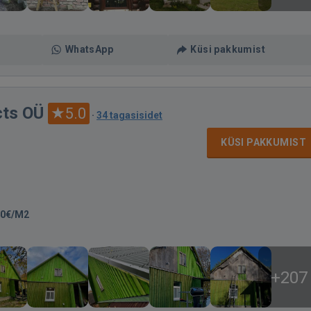
WhatsApp
Küsi pakkumist
ts OÜ
5.0
·
34 tagasisidet
KÜSI PAKKUMIST
40€/M2
+207