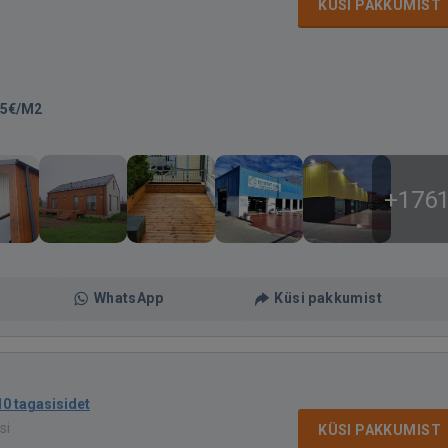
KÜSI PAKKUMIST
35€/M2
+176
WhatsApp
Küsi pakkumist
10 tagasisidet
si
KÜSI PAKKUMIST