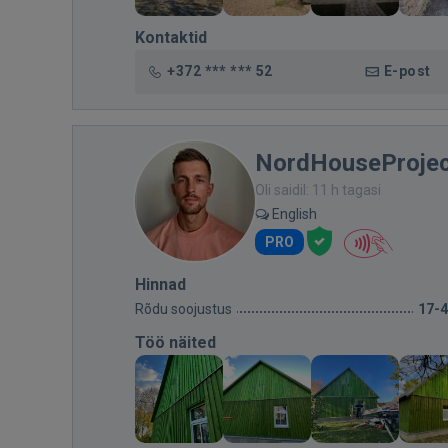
Kontaktid
+372 *** *** 52
E-post
NordHouseProjec
Oli saidil: 11 h tagasi
English
PRO
Hinnad
Rõdu soojustus
17-
Töö näited