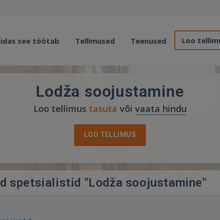
Loo tellim
idas see töötab
Tellimused
Teenused
Lodža soojustamine
Loo tellimus
tasuta
või
vaata hindu
LOO TELLIMUS
d spetsialistid "Lodža soojustamine"