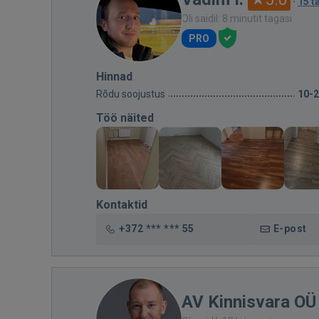
·
15 t
Oli saidil: 8 minutit tagasi
PRO
Hinnad
Rõdu soojustus
10-
Töö näited
Kontaktid
+372 *** *** 55
E-post
AV Kinnisvara OÜ