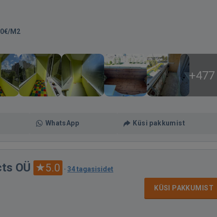
50€/M2
+477
WhatsApp
Küsi pakkumist
ts OÜ
5.0
·
34 tagasisidet
KÜSI PAKKUMIST