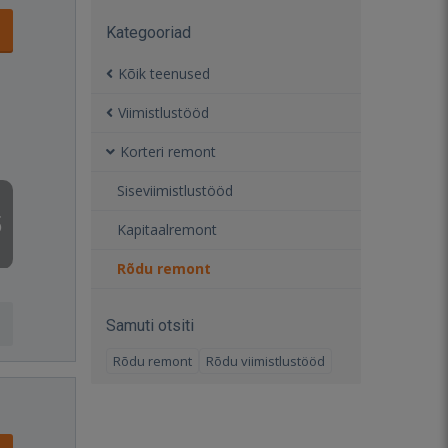
Kategooriad
Kõik teenused
Viimistlustööd
Korteri remont
Siseviimistlustööd
5
Kapitaalremont
Rõdu remont
Samuti otsiti
Rõdu remont
Rõdu viimistlustööd