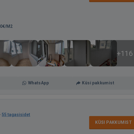
00€/M2
+116
WhatsApp
Küsi pakkumist
·
55 tagasisidet
KÜSI PAKKUMIST