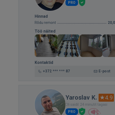
PRO
Hinnad
Rõdu remont
20,
Töö näited
Kontaktid
+372 *** *** 87
E-post
Yaroslav K.
4.9
Oli saidil: 24 minutit tagasi
PRO