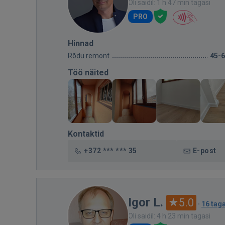
Oli saidil: 1 h 47 min tagasi
PRO
Hinnad
Rõdu remont
45-
Töö näited
Kontaktid
+372 *** *** 35
E-post
Igor L.
5.0
·
16 tag
Oli saidil: 4 h 23 min tagasi