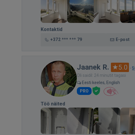
Kontaktid
+372 *** *** 79
E-post
Jaanek R.
5.0
·
5
Oli saidil: 24 minutit tagasi
Eesti keeles, English
PRO
Töö näited