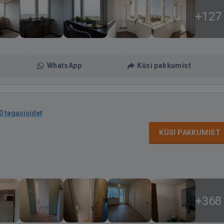
+127
WhatsApp
Küsi pakkumist
0 tagasisidet
KÜSI PAKKUMIST
+368