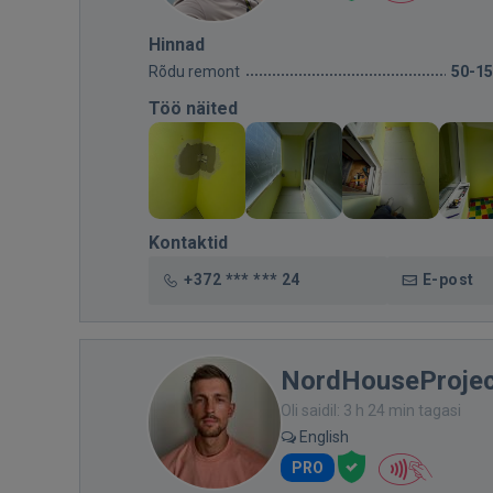
Hinnad
Rõdu remont
50-1
Töö näited
Kontaktid
+372 *** *** 24
E-post
NordHouseProjec
Oli saidil: 3 h 24 min tagasi
English
PRO