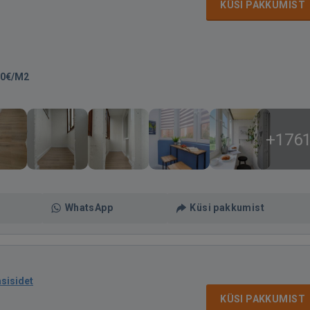
KÜSI PAKKUMIST
60€/M2
+176
WhatsApp
Küsi pakkumist
asisidet
KÜSI PAKKUMIST