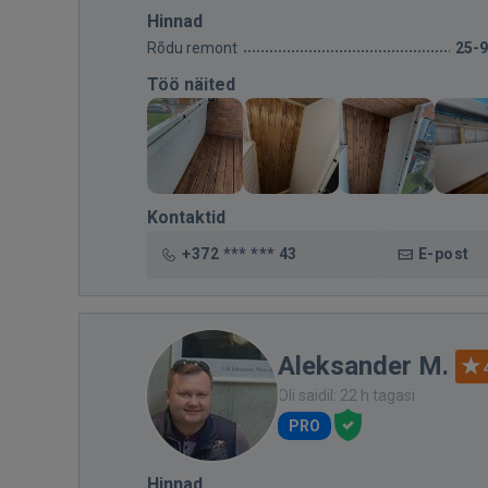
Hinnad
Rõdu remont
25-
Töö näited
Kontaktid
+372 *** *** 43
E-post
Aleksander M.
Oli saidil: 22 h tagasi
PRO
Hinnad