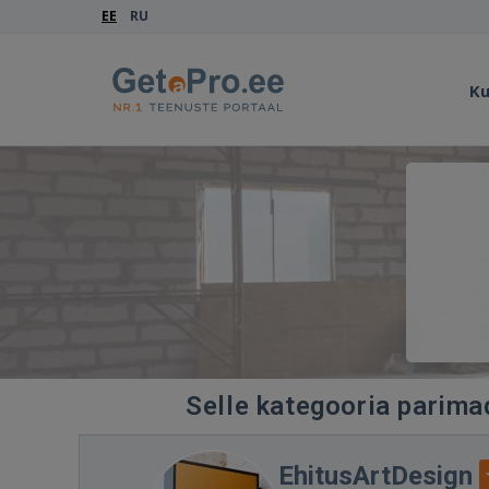
EE
RU
Ku
Selle kategooria parimad
EhitusArtDesign