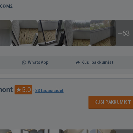
00€/M2
+63
WhatsApp
Küsi pakkumist
mont
5.0
·
33 tagasisidet
KÜSI PAKKUMIST