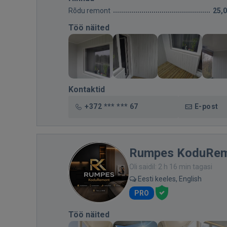
Rõdu remont
25,
Töö näited
Kontaktid
+372 *** *** 67
E-post
Rumpes KoduRe
Oli saidil: 2 h 16 min tagasi
Eesti keeles, English
PRO
Töö näited