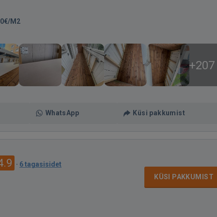
90€/M2
+207
WhatsApp
Küsi pakkumist
4.9
·
6 tagasisidet
KÜSI PAKKUMIST