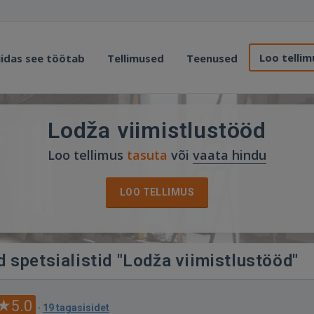
Loo tellim
idas see töötab
Tellimused
Teenused
Lodža viimistlustööd
Loo tellimus
tasuta
või
vaata hindu
LOO TELLIMUS
 spetsialistid "Lodža viimistlustööd"
5.0
·
19 tagasisidet