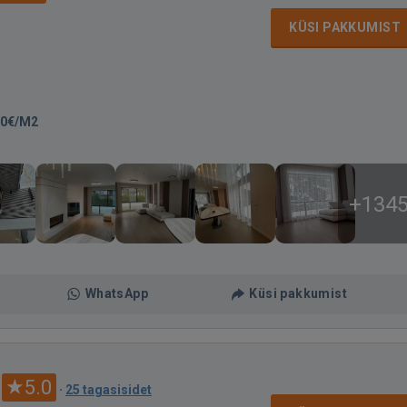
KÜSI PAKKUMIST
00€/M2
+134
WhatsApp
Küsi pakkumist
5.0
·
25 tagasisidet