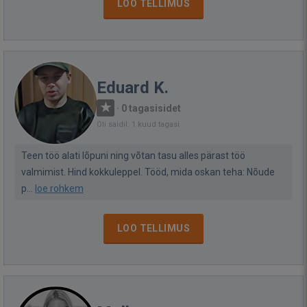
LOO TELLIMUS
Eduard K.
·
0 tagasisidet
Oli saidil: 1 kuud tagasi
Teen töö alati lõpuni ning võtan tasu alles pärast töö
valmimist. Hind kokkuleppel. Tööd, mida oskan teha: Nõude
p...
loe rohkem
LOO TELLIMUS