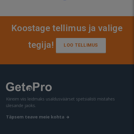
Koostage tellimus ja valige
tegija!
LOO TELLIMUS
Kiireim viis leidmaks usaldusväärset spetsialisti mistahes
ülesande jaoks.
Täpsem teave meie kohta