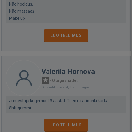
Näo hooldus.
Näo massaaž
Make up
LOO TELLIMUS
Valeriia Hornova
·
0 tagasisidet
Oli saidil: 3 aastat, 4 kuud tagasi
Jumestaja kogemust 3 aastat. Teen nii ärimeiki kui ka
õhtugrimmi.
LOO TELLIMUS