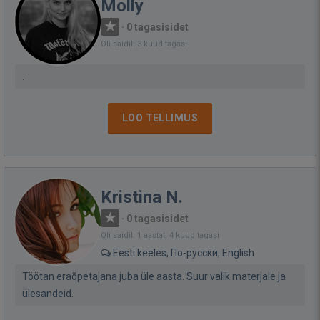
Molly
·
0 tagasisidet
Oli saidil: 3 kuud tagasi
.
LOO TELLIMUS
Kristina N.
·
0 tagasisidet
Oli saidil: 1 aastat, 4 kuud tagasi
Eesti keeles, По-русски, English
Töötan eraõpetajana juba üle aasta. Suur valik materjale ja
ülesandeid.