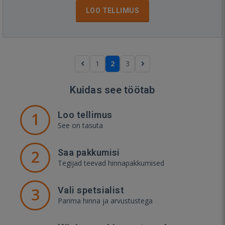
LOO TELLIMUS
1
2
3
Kuidas see töötab
1
Loo tellimus
See on tasuta
2
Saa pakkumisi
Tegijad teevad hinnapakkumised
3
Vali spetsialist
Parima hinna ja arvustustega