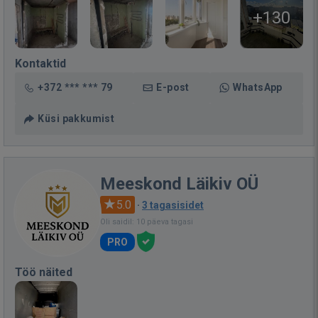
+130
Kontaktid
+372 *** *** 79
E-post
WhatsApp
Küsi pakkumist
Meeskond Läikiv OÜ
5.0
·
3 tagasisidet
Oli saidil: 10 päeva tagasi
PRO
Töö näited