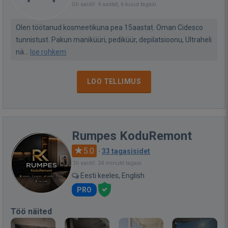
Oli saidil: 4 aastat, 6 kuud tagasi
Olen töötanud kosmeetikuna pea 15aastat. Oman Cidesco
tunnistust. Pakun maniküüri, pediküür, depilatsioonu, Ultraheli
nä...
loe rohkem
LOO TELLIMUS
Rumpes KoduRemont
5.0
·
33 tagasisidet
Oli saidil: 24 minutit tagasi
Eesti keeles, English
PRO
Töö näited