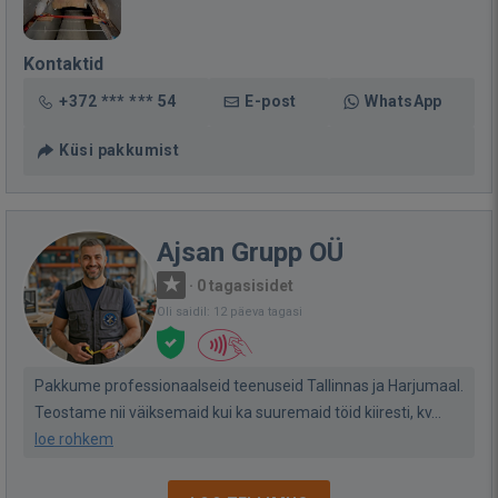
Kontaktid
+372 *** *** 54
E-post
WhatsApp
Küsi pakkumist
Ajsan Grupp OÜ
·
0 tagasisidet
Oli saidil: 12 päeva tagasi
Pakkume professionaalseid teenuseid Tallinnas ja Harjumaal.
Teostame nii väiksemaid kui ka suuremaid töid kiiresti, kv...
loe rohkem