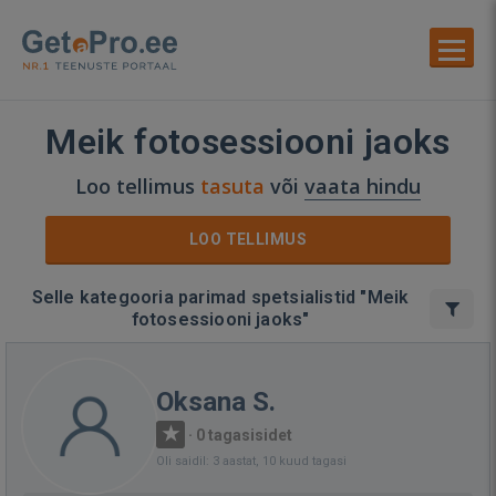
Meik fotosessiooni jaoks
Loo tellimus
tasuta
või
vaata hindu
LOO TELLIMUS
Selle kategooria parimad spetsialistid "Meik
fotosessiooni jaoks"
Oksana S.
·
0 tagasisidet
Oli saidil: 3 aastat, 10 kuud tagasi