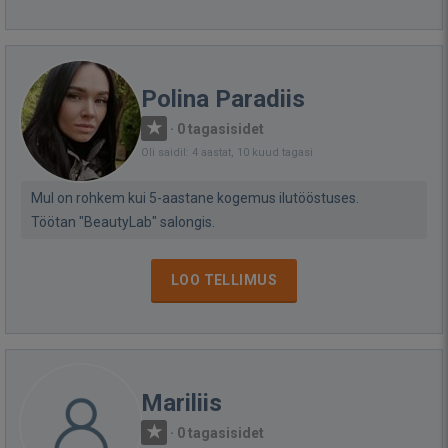
Polina Paradiis
·
0 tagasisidet
Oli saidil: 4 aastat, 10 kuud tagasi
Mul on rohkem kui 5-aastane kogemus ilutööstuses.
Töötan "BeautyLab" salongis.
LOO TELLIMUS
Mariliis
·
0 tagasisidet