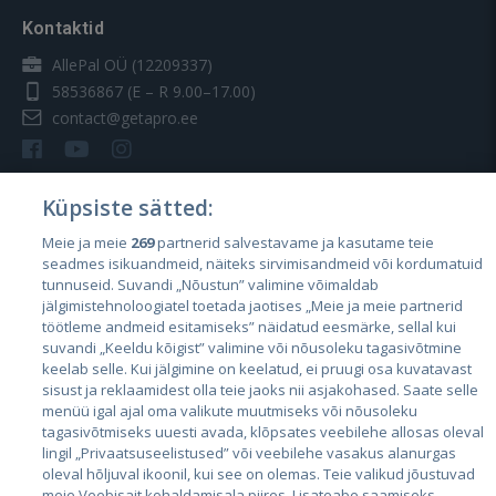
Kontaktid
AllePal OÜ (12209337)
58536867
(E – R 9.00–17.00)
contact@getapro.ee
Küpsiste sätted:
Meie ja meie
269
partnerid salvestavame ja kasutame teie
Riigid
seadmes isikuandmeid, näiteks sirvimisandmeid või kordumatuid
Eesti
tunnuseid. Suvandi „Nõustun” valimine võimaldab
jälgimistehnoloogiatel toetada jaotises „Meie ja meie partnerid
Läti
töötleme andmeid esitamiseks” näidatud eesmärke, sellal kui
suvandi „Keeldu kõigist” valimine või nõusoleku tagasivõtmine
Leedu
keelab selle. Kui jälgimine on keelatud, ei pruugi osa kuvatavast
sisust ja reklaamidest olla teie jaoks nii asjakohased. Saate selle
menüü igal ajal oma valikute muutmiseks või nõusoleku
tagasivõtmiseks uuesti avada, klõpsates veebilehe allosas oleval
lingil „Privaatsuseelistused” või veebilehe vasakus alanurgas
oleval hõljuval ikoonil, kui see on olemas. Teie valikud jõustuvad
meie Veebisait kohaldamisala piires. Lisateabe saamiseks