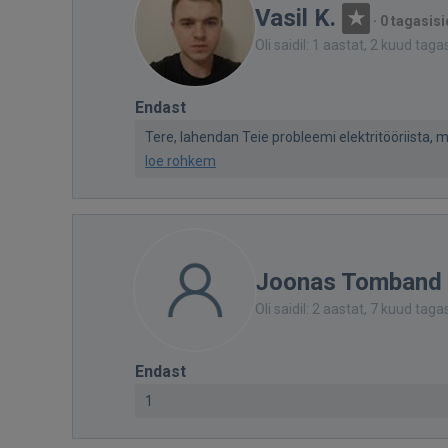
Vasil K.
·
0 tagasisi
Oli saidil: 1 aastat, 2 kuud taga
Endast
Tere, lahendan Teie probleemi elektritööriista, mo
loe rohkem
Joonas Tomband
Oli saidil: 2 aastat, 7 kuud taga
Endast
1