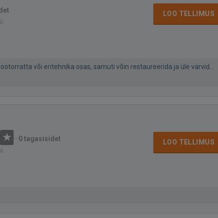
det
LOO TELLIMUS
si
otorratta või eritehnika osas, samuti võin restaureerida ja üle värvid...
·
0 tagasisidet
LOO TELLIMUS
si