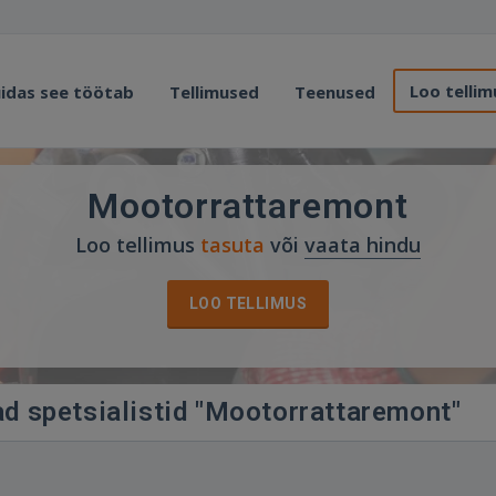
Loo tellim
idas see töötab
Tellimused
Teenused
Mootorrattaremont
Loo tellimus
tasuta
või
vaata hindu
LOO TELLIMUS
ad spetsialistid "Mootorrattaremont"