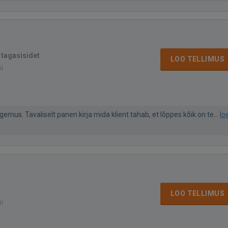
 tagasisidet
LOO TELLIMUS
si
gemus. Tavaliselt panen kirja mida klient tahab, et lõppes kõik on te...
lo
LOO TELLIMUS
si