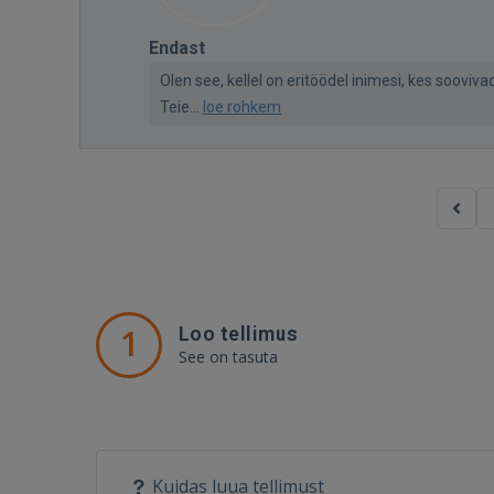
Endast
Olen see, kellel on eritöödel inimesi, kes soov
Teie...
loe rohkem
1
Loo tellimus
See on tasuta
Kuidas luua tellimust