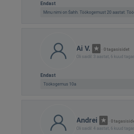
Endast
Minu nimi on Šahh. Töökogemust 20 aastat. Tööri
Ai V.
·
0 tagasisidet
Oli saidil: 3 aastat, 6 kuud taga
Endast
Töökogemus 10a
Andrei
·
0 tagasisid
Oli saidil: 4 aastat, 6 kuud taga