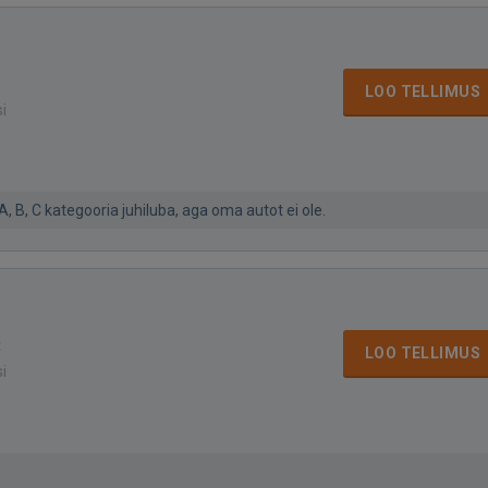
LOO TELLIMUS
si
A, B, C kategooria juhiluba, aga oma autot ei ole.
t
LOO TELLIMUS
si