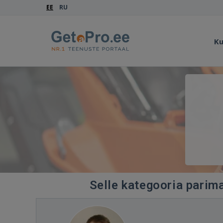
EE
RU
Ku
Selle kategooria parim