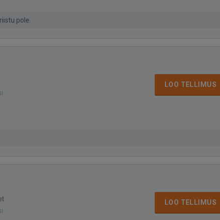
istu pole.
LOO TELLIMUS
si
et
LOO TELLIMUS
si