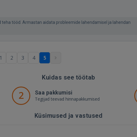
ivad teha tööd. Armastan aidata probleemide lahendamisel ja lahendan
1
2
3
4
5
Kuidas see töötab
2
Saa pakkumisi
Tegijad teevad hinnapakkumised
Küsimused ja vastused