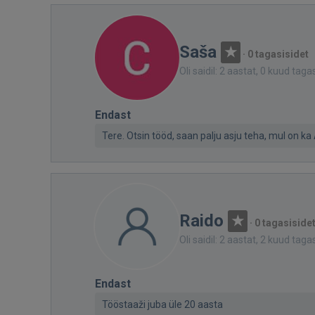
Saša
·
0 tagasisidet
Oli saidil: 2 aastat, 0 kuud taga
Endast
Tere. Otsin tööd, saan palju asju teha, mul on ka 
Raido
·
0 tagasiside
Oli saidil: 2 aastat, 2 kuud taga
Endast
Tööstaaži juba üle 20 aasta