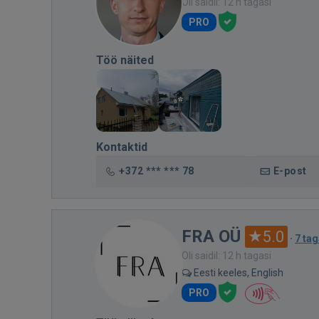
Oli saidil: 12 h tagasi
PRO
Töö näited
Kontaktid
+372 *** *** 78
E-post
FRA OÜ
5.0
·
7 tag
Oli saidil: 12 h tagasi
Eesti keeles, English
PRO