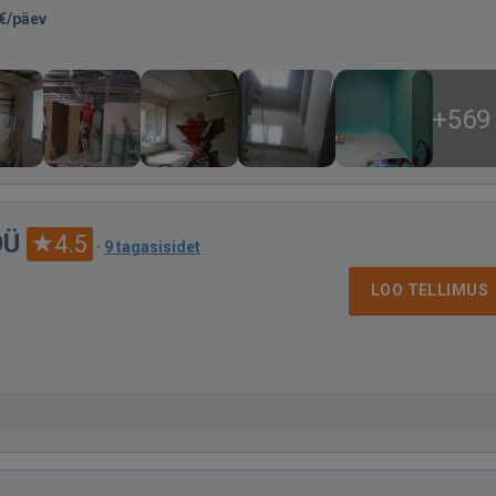
€/päev
+569
 OÜ
4.5
·
9 tagasisidet
LOO TELLIMUS