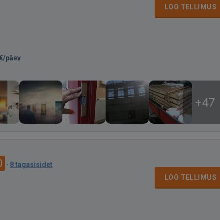
LOO TELLIMUS
€/päev
+47
0
·
8 tagasisidet
LOO TELLIMUS