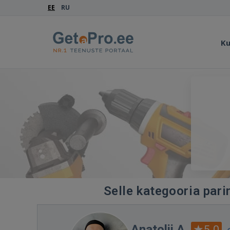
EE
RU
Ku
Selle kategooria pari
Anatolii A.
5.0