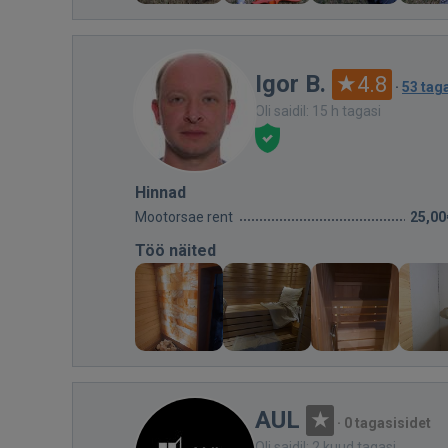
Igor B.
4.8
·
53 tag
Oli saidil: 15 h tagasi
Hinnad
Mootorsae rent
25,00
Töö näited
AUL
·
0 tagasisidet
Oli saidil: 2 kuud tagasi