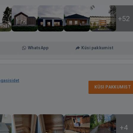
+52
WhatsApp
Küsi pakkumist
agasisidet
KÜSI PAKKUMIST
+4