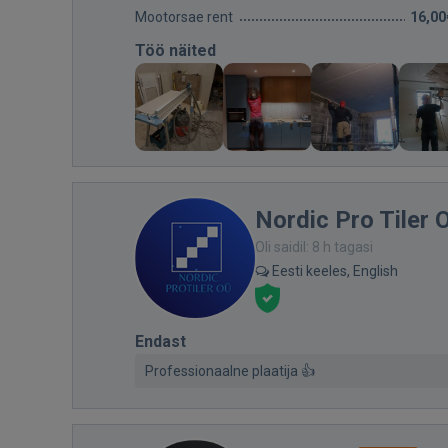
Mootorsae rent
16,00
Töö näited
Nordic Pro Tiler
Oli saidil: 8 h tagasi
Eesti keeles, English
Endast
Professionaalne plaatija 👍