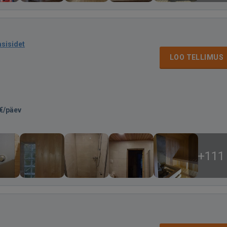
asisidet
LOO TELLIMUS
€/päev
+111