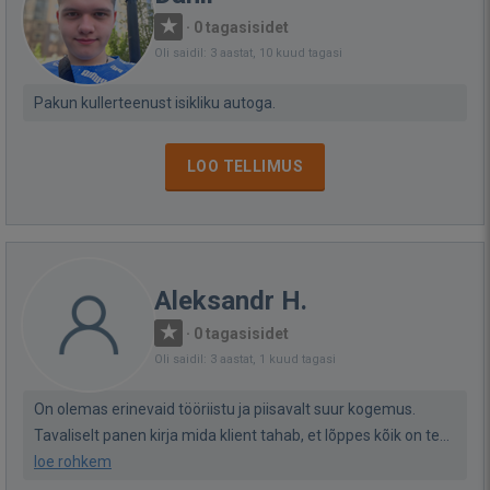
·
0 tagasisidet
Oli saidil: 3 aastat, 10 kuud tagasi
Pakun kullerteenust isikliku autoga.
LOO TELLIMUS
Aleksandr H.
·
0 tagasisidet
Oli saidil: 3 aastat, 1 kuud tagasi
On olemas erinevaid tööriistu ja piisavalt suur kogemus.
Tavaliselt panen kirja mida klient tahab, et lõppes kõik on te...
loe rohkem