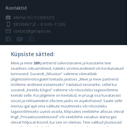
Kontaktid
AllePal OÜ (12209337)
58536867
(E – R 9.00–17.00)
contact@getapro.ee
Küpsiste sätted:
Meie ja meie
269
partnerid salvestavame ja kasutame teie
Riigid
seadmes isikuandmeid, näiteks sirvimisandmeid või kordumatuid
Eesti
tunnuseid. Suvandi „Nõustun” valimine võimaldab
jälgimistehnoloogiatel toetada jaotises „Meie ja meie partnerid
Läti
töötleme andmeid esitamiseks” näidatud eesmärke, sellal kui
suvandi „Keeldu kõigist” valimine või nõusoleku tagasivõtmine
Leedu
keelab selle. Kui jälgimine on keelatud, ei pruugi osa kuvatavast
sisust ja reklaamidest olla teie jaoks nii asjakohased. Saate selle
menüü igal ajal oma valikute muutmiseks või nõusoleku
tagasivõtmiseks uuesti avada, klõpsates veebilehe allosas oleval
lingil „Privaatsuseelistused” või veebilehe vasakus alanurgas
oleval hõljuval ikoonil, kui see on olemas. Teie valikud jõustuvad