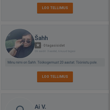
LOO TELLIMUS
Šahh
·
0 tagasisidet
Oli saidil: 3 aastat, 6 kuud tagasi
Minu nimi on Šahh. Töökogemust 20 aastat. Tööriistu pole.
LOO TELLIMUS
Ai V.