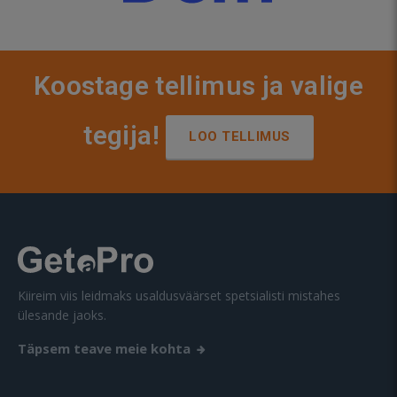
Koostage tellimus ja valige
tegija!
LOO TELLIMUS
Kiireim viis leidmaks usaldusväärset spetsialisti mistahes
ülesande jaoks.
Täpsem teave meie kohta