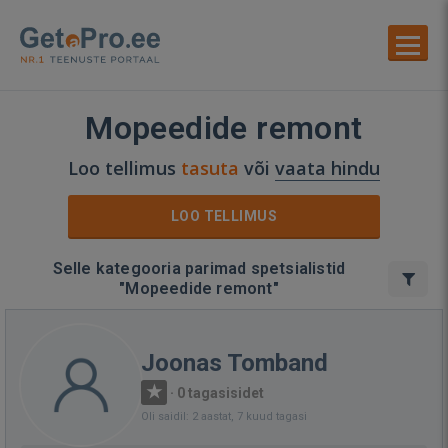
Mopeedide remont
Loo tellimus
tasuta
või
vaata hindu
LOO TELLIMUS
Selle kategooria parimad spetsialistid
"Mopeedide remont"
Joonas Tomband
·
0 tagasisidet
Oli saidil: 2 aastat, 7 kuud tagasi