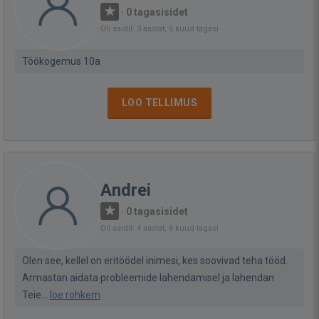
·
0 tagasisidet
Oli saidil: 3 aastat, 6 kuud tagasi
Töökogemus 10a
LOO TELLIMUS
Andrei
·
0 tagasisidet
Oli saidil: 4 aastat, 6 kuud tagasi
Olen see, kellel on eritöödel inimesi, kes soovivad teha tööd.
Armastan aidata probleemide lahendamisel ja lahendan
Teie...
loe rohkem