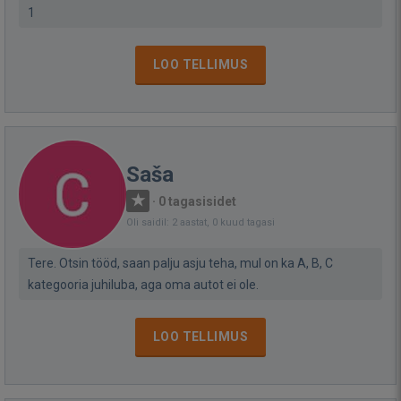
1
LOO TELLIMUS
Saša
·
0 tagasisidet
Oli saidil: 2 aastat, 0 kuud tagasi
Tere. Otsin tööd, saan palju asju teha, mul on ka A, B, C
kategooria juhiluba, aga oma autot ei ole.
LOO TELLIMUS