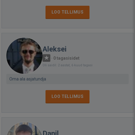
LOO TELLIMUS
Aleksei
·
0 tagasisidet
Oli saidil: 2 aastat, 6 kuud tagasi
Oma ala asjatundja
LOO TELLIMUS
Danil