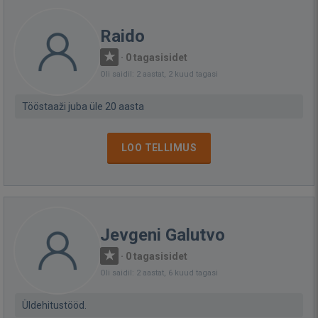
Raido
·
0 tagasisidet
Oli saidil: 2 aastat, 2 kuud tagasi
Tööstaaži juba üle 20 aasta
LOO TELLIMUS
Jevgeni Galutvo
·
0 tagasisidet
Oli saidil: 2 aastat, 6 kuud tagasi
Üldehitustööd.