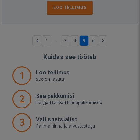
LOO TELLIMUS
...
1
3
4
5
6
Kuidas see töötab
1
Loo tellimus
See on tasuta
2
Saa pakkumisi
Tegijad teevad hinnapakkumised
3
Vali spetsialist
Parima hinna ja arvustustega