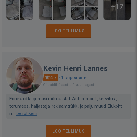
+17
LOO TELLIMUS
Kevin Henri Lannes
4.7
·
1 tagasisidet
Oli saidil: 1 aastat, 0 kuud tagasi
Erinevaid kogemusi mitu aastat. Autoremont , keevitus ,
torumees , haljastaja, reklaamtrükk , ja palju muud. Elukoht
n...
loe rohkem
LOO TELLIMUS