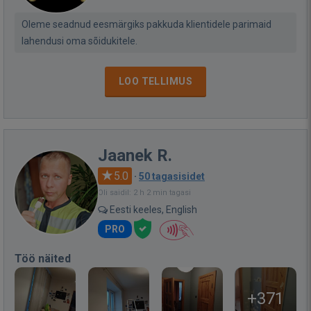
Oleme seadnud eesmärgiks pakkuda klientidele parimaid
lahendusi oma sõidukitele.
LOO TELLIMUS
Jaanek R.
5.0
·
50 tagasisidet
Oli saidil: 2 h 2 min tagasi
Eesti keeles, English
PRO
Töö näited
+371