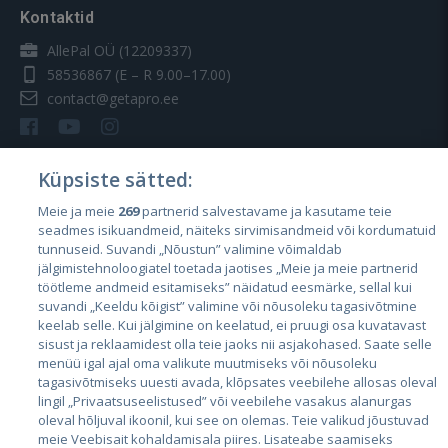
Kontaktid
AllePal OÜ (12209337)
58536867
(E – R 9.00–17.00)
contact@getapro.ee
Küpsiste sätted:
Meie ja meie
269
partnerid salvestavame ja kasutame teie
Riigid
seadmes isikuandmeid, näiteks sirvimisandmeid või kordumatuid
Eesti
tunnuseid. Suvandi „Nõustun” valimine võimaldab
jälgimistehnoloogiatel toetada jaotises „Meie ja meie partnerid
Läti
töötleme andmeid esitamiseks” näidatud eesmärke, sellal kui
suvandi „Keeldu kõigist” valimine või nõusoleku tagasivõtmine
Leedu
keelab selle. Kui jälgimine on keelatud, ei pruugi osa kuvatavast
sisust ja reklaamidest olla teie jaoks nii asjakohased. Saate selle
menüü igal ajal oma valikute muutmiseks või nõusoleku
tagasivõtmiseks uuesti avada, klõpsates veebilehe allosas oleval
lingil „Privaatsuseelistused” või veebilehe vasakus alanurgas
oleval hõljuval ikoonil, kui see on olemas. Teie valikud jõustuvad
meie Veebisait kohaldamisala piires. Lisateabe saamiseks