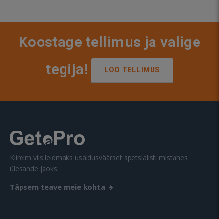
Koostage tellimus ja valige
tegija!
LOO TELLIMUS
Kiireim viis leidmaks usaldusväärset spetsialisti mistahes
ülesande jaoks.
Täpsem teave meie kohta