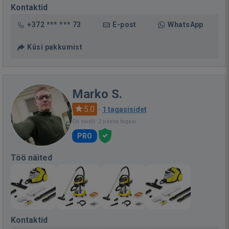
Kontaktid
+372 *** *** 73
E-post
WhatsApp
Küsi pakkumist
Marko S.
5.0
·
1 tagasisidet
Oli saidil: 2 päeva tagasi
PRO
Töö näited
Kontaktid