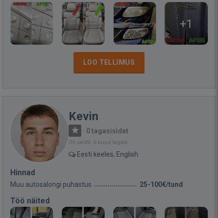
+1
LOO TELLIMUS
Kevin
·
0 tagasisidet
Oli saidil: 6 kuud tagasi
Eesti keeles, English
Hinnad
Muu autosalongi puhastus
25-100€/tund
Töö näited