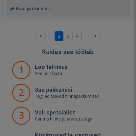
Küsi pakkumist
...
1
2
3
4
Kuidas see töötab
1
Loo tellimus
See on tasuta
2
Saa pakkumisi
Tegijad teevad hinnapakkumised
3
Vali spetsialist
Parima hinna ja arvustustega
Küsimused ja vastused