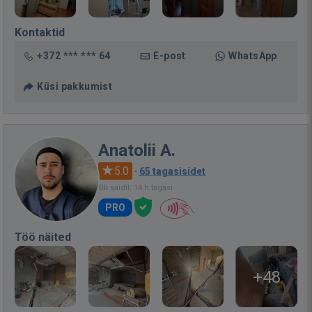
Kontaktid
+372 *** *** 64
E-post
WhatsApp
Küsi pakkumist
Anatolii A.
5.0
·
65 tagasisidet
Oli saidil: 14 h tagasi
PRO
Töö näited
+48