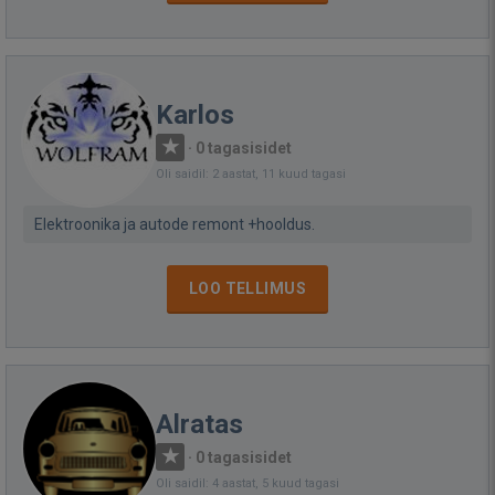
Karlos
·
0 tagasisidet
Oli saidil: 2 aastat, 11 kuud tagasi
Elektroonika ja autode remont +hooldus.
LOO TELLIMUS
Alratas
·
0 tagasisidet
Oli saidil: 4 aastat, 5 kuud tagasi