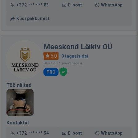
+372 *** *** 83
E-post
WhatsApp
Küsi pakkumist
Meeskond Läikiv OÜ
5.0
·
3 tagasisidet
Oli saidil: 9 päeva tagasi
PRO
Töö näited
Kontaktid
+372 *** *** 54
E-post
WhatsApp