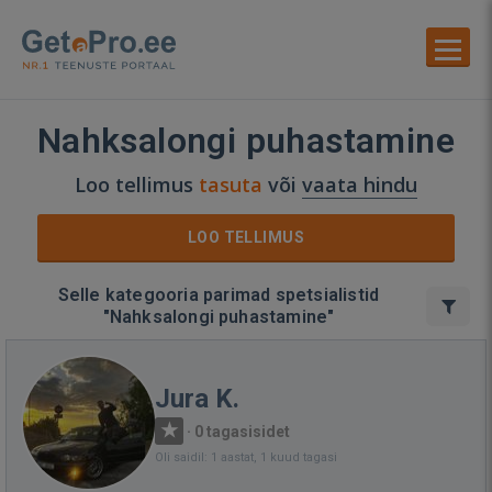
Nahksalongi puhastamine
Loo tellimus
tasuta
või
vaata hindu
LOO TELLIMUS
Selle kategooria parimad spetsialistid
"Nahksalongi puhastamine"
Jura K.
·
0 tagasisidet
Oli saidil: 1 aastat, 1 kuud tagasi