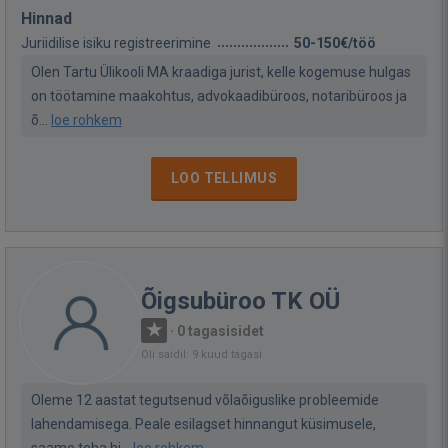
Hinnad
Juriidilise isiku registreerimine
50-150€/töö
Olen Tartu Ülikooli MA kraadiga jurist, kelle kogemuse hulgas
on töötamine maakohtus, advokaadibüroos, notaribüroos ja
õ...
loe rohkem
LOO TELLIMUS
Õigsubüroo TK OÜ
·
0 tagasisidet
Oli saidil: 9 kuud tagasi
Oleme 12 aastat tegutsenud võlaõiguslike probleemide
lahendamisega. Peale esilagset hinnangut küsimusele,