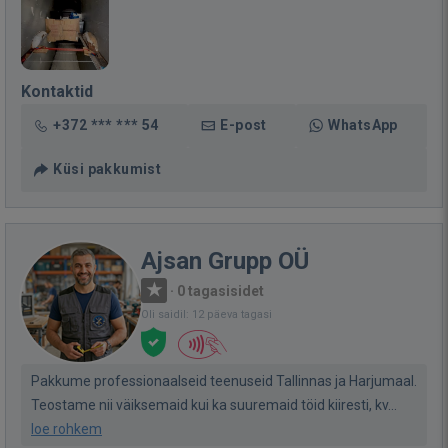
Kontaktid
+372 *** *** 54
E-post
WhatsApp
Küsi pakkumist
Ajsan Grupp OÜ
·
0 tagasisidet
Oli saidil: 12 päeva tagasi
Pakkume professionaalseid teenuseid Tallinnas ja Harjumaal.
Teostame nii väiksemaid kui ka suuremaid töid kiiresti, kv...
loe rohkem