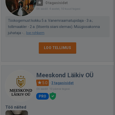
·
0 tagasisidet
Oli saidil: 4 aastat, 10 kuud tagasi
Töökogemust kokku 5 a. Vanemraamatupidaja - 3 a.;
tollimaakler - 2 a. (litsents siiani olemas). Müügiosakonna
juhataja -...
loe rohkem
LOO TELLIMUS
Meeskond Läikiv OÜ
5.0
·
3 tagasisidet
Oli saidil: 10 päeva tagasi
PRO
Töö näited