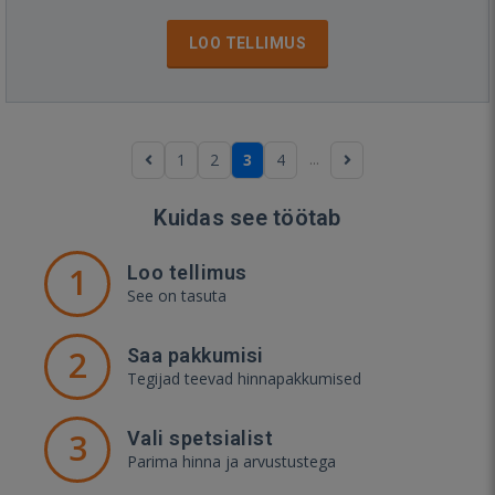
LOO TELLIMUS
...
1
2
3
4
Kuidas see töötab
1
Loo tellimus
See on tasuta
2
Saa pakkumisi
Tegijad teevad hinnapakkumised
3
Vali spetsialist
Parima hinna ja arvustustega