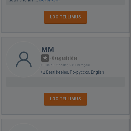
saame teha hi...
loe rohkem
LOO TELLIMUS
MM
·
0 tagasisidet
Oli saidil: 2 aastat, 9 kuud tagasi
Eesti keeles, По-русски, English
-
LOO TELLIMUS