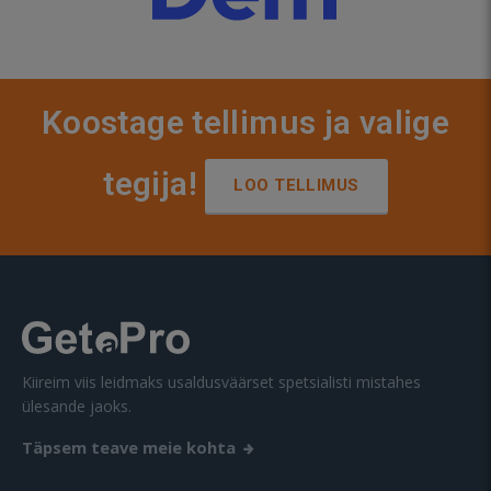
Koostage tellimus ja valige
tegija!
LOO TELLIMUS
Kiireim viis leidmaks usaldusväärset spetsialisti mistahes
ülesande jaoks.
Täpsem teave meie kohta