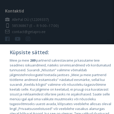
Kontaktid
AllePal OÜ (12209337)
58536867
(E – R 9.00–17.00)
contact@getapro.ee
Küpsiste sätted:
Meie ja meie
269
partnerid salvestavame ja kasutame teie
Riigid
seadmes isikuandmeid, näiteks sirvimisandmeid või kordumatuid
Eesti
tunnuseid. Suvandi „Nõustun” valimine võimaldab
jälgimistehnoloogiatel toetada jaotises „Meie ja meie partnerid
Läti
töötleme andmeid esitamiseks” näidatud eesmärke, sellal kui
suvandi „Keeldu kõigist” valimine või nõusoleku tagasivõtmine
Leedu
keelab selle. Kui jälgimine on keelatud, ei pruugi osa kuvatavast
sisust ja reklaamidest olla teie jaoks nii asjakohased. Saate selle
menüü igal ajal oma valikute muutmiseks või nõusoleku
tagasivõtmiseks uuesti avada, klõpsates veebilehe allosas oleval
lingil „Privaatsuseelistused” või veebilehe vasakus alanurgas
oleval hõljuval ikoonil, kui see on olemas. Teie valikud jõustuvad