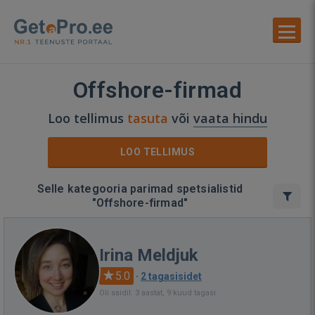
Offshore-firmad
Loo tellimus
tasuta
või
vaata hindu
LOO TELLIMUS
Selle kategooria parimad spetsialistid
"Offshore-firmad"
Irina Meldjuk
5.0
·
2 tagasisidet
Oli saidil: 3 aastat, 9 kuud tagasi