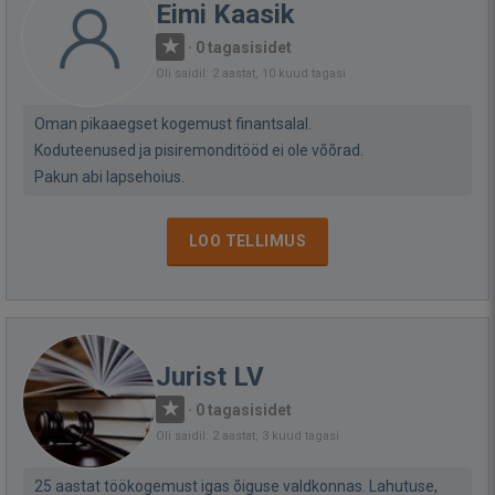
Eimi Kaasik
·
0 tagasisidet
Oli saidil: 2 aastat, 10 kuud tagasi
Oman pikaaegset kogemust finantsalal.
Koduteenused ja pisiremonditööd ei ole võõrad.
Pakun abi lapsehoius.
LOO TELLIMUS
Jurist LV
·
0 tagasisidet
Oli saidil: 2 aastat, 3 kuud tagasi
25 aastat töökogemust igas õiguse valdkonnas. Lahutuse,