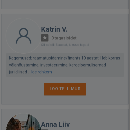
Katrin V.
·
0 tagasisidet
Oli saidil: 3 aastat, 6 kuud tagasi
Kogemused: raamatupidamine/finants 10 aastat. Hobikorras
võlanõustamine, investeerimine, kergeloomulisemad
juriidilised ...
loe rohkem
LOO TELLIMUS
Anna Liiv