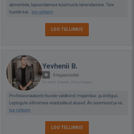
alimentide, lapsendamise küsimuste lahendamine. Teie
huvide kai...
loe rohkem
LOO TELLIMUS
Yevhenii B.
·
0 tagasisidet
Oli saidil: 3 aastat, 0 kuud tagasi
Professionaalsete huvide valdkond: majandus- ja äriõigus..
Lepingute sõlmimise seaduslikud alused. Äri sisemised ja vä...
loe rohkem
LOO TELLIMUS