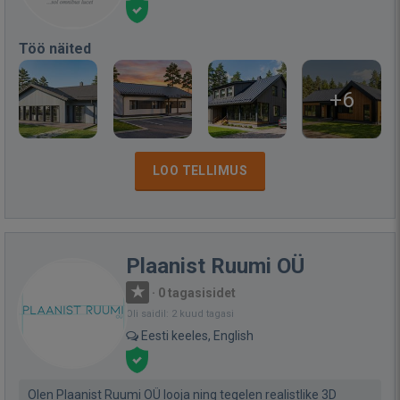
Töö näited
+6
LOO TELLIMUS
Plaanist Ruumi OÜ
·
0 tagasisidet
Oli saidil: 2 kuud tagasi
Eesti keeles, English
Olen Plaanist Ruumi OÜ looja ning tegelen realistlike 3D