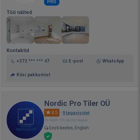
PRO
Töö näited
Kontaktid
+372 *** *** 47
E-post
WhatsApp
Küsi pakkumist
Nordic Pro Tiler OÜ
4.5
·
9 tagasisidet
Oli saidil: 2 h 26 min tagasi
Eesti keeles, English