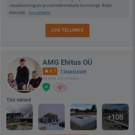
visualiseeringute ja ruumilahenduste loomisega. Aitan
klientide...
loe rohkem
LOO TELLIMUS
AMG Ehitus OÜ
4.7
·
1 tagasisidet
Oli saidil: 3 kuud tagasi
Töö näited
+108