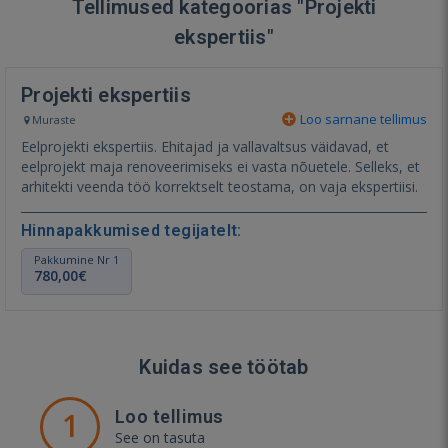
Tellimused kategoorias "Projekti
ekspertiis"
Projekti ekspertiis
Loo sarnane tellimus
Muraste
Eelprojekti ekspertiis. Ehitajad ja vallavaltsus väidavad, et
eelprojekt maja renoveerimiseks ei vasta nõuetele. Selleks, et
arhitekti veenda töö korrektselt teostama, on vaja ekspertiisi.
Hinnapakkumised tegijatelt:
Pakkumine Nr 1
780,00€
Kuidas see töötab
1
Loo tellimus
See on tasuta