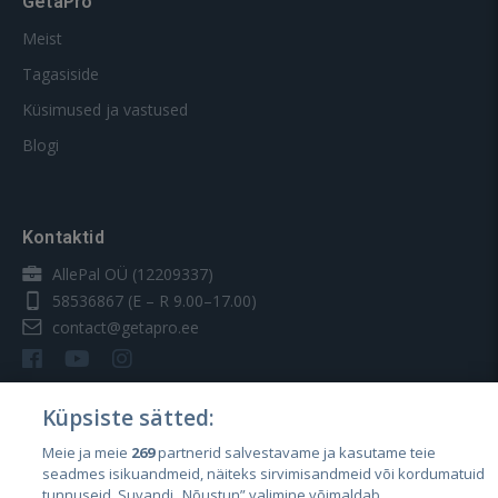
GetaPro
Meist
Tagasiside
Küsimused ja vastused
Blogi
Kontaktid
AllePal OÜ (12209337)
58536867
(E – R 9.00–17.00)
contact@getapro.ee
Küpsiste sätted:
Meie ja meie
269
partnerid salvestavame ja kasutame teie
Riigid
seadmes isikuandmeid, näiteks sirvimisandmeid või kordumatuid
Eesti
tunnuseid. Suvandi „Nõustun” valimine võimaldab