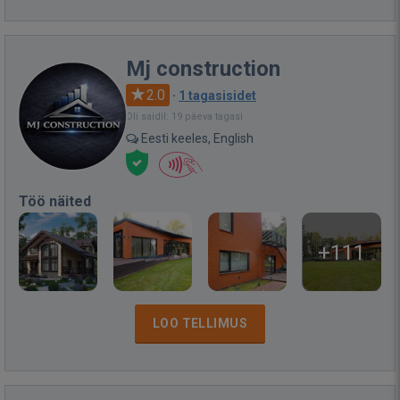
Mj construction
2.0
·
1 tagasisidet
Oli saidil: 19 päeva tagasi
Eesti keeles, English
Töö näited
+111
LOO TELLIMUS