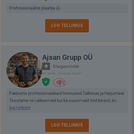
Professionaalne plaatija 👍
LOO TELLIMUS
Ajsan Grupp OÜ
·
0 tagasisidet
Oli saidil: 13 päeva tagasi
Pakkume professionaalseid teenuseid Tallinnas ja Harjumaal.
Teostame nii väiksemaid kui ka suuremaid töid kiiresti, kv...
loe rohkem
LOO TELLIMUS