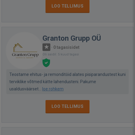
LOO TELLIMUS
Granton Grupp OÜ
·
0 tagasisidet
Oli saidil: 5 kuud tagasi
Teostame ehitus- ja remonditöid alates pisiparandustest kuni
terviklike võtmed kätte lahendusteni. Pakume
usaldusväärset...
loe rohkem
LOO TELLIMUS