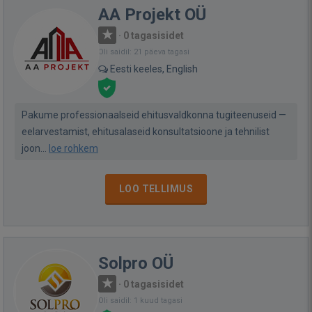
AA Projekt OÜ
·
0 tagasisidet
Oli saidil: 21 päeva tagasi
Eesti keeles, English
Pakume professionaalseid ehitusvaldkonna tugiteenuseid —
eelarvestamist, ehitusalaseid konsultatsioone ja tehnilist
joon...
loe rohkem
LOO TELLIMUS
Solpro OÜ
·
0 tagasisidet
Oli saidil: 1 kuud tagasi