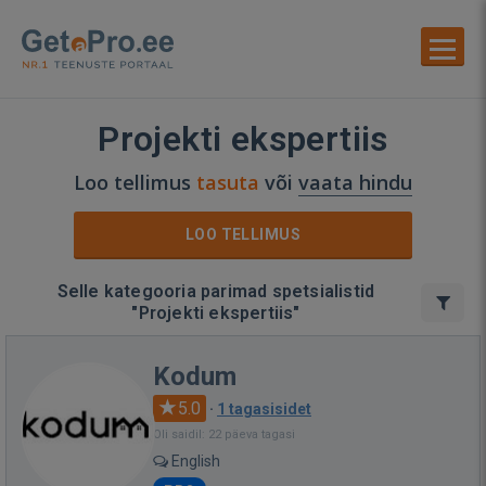
Projekti ekspertiis
Loo tellimus
tasuta
või
vaata hindu
LOO TELLIMUS
Selle kategooria parimad spetsialistid
"Projekti ekspertiis"
Kodum
5.0
·
1 tagasisidet
Oli saidil: 22 päeva tagasi
English