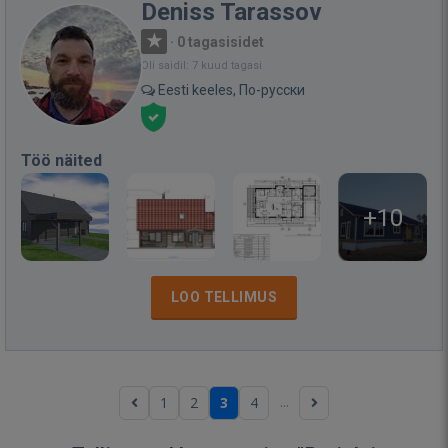
Deniss Tarassov
·
0 tagasisidet
Oli saidil: 7 kuud tagasi
Eesti keeles, По-русски
Töö näited
+10
LOO TELLIMUS
...
1
2
3
4