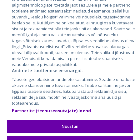
jälgimistehnoloogiatel toetada jaotises „Meie ja meie partnerid
Läti
töötleme andmeid esitamiseks” näidatud eesmärke, sellal kui
suvandi „Keeldu kõigist” valimine või nõusoleku tagasivõtmine
Leedu
keelab selle. Kui jälgimine on keelatud, ei pruugi osa kuvatavast
sisust ja reklaamidest olla teie jaoks nii asjakohased. Saate selle
menüü igal ajal oma valikute muutmiseks või nõusoleku
tagasivõtmiseks uuesti avada, klõpsates veebilehe allosas oleval
lingil „Privaatsuseelistused” või veebilehe vasakus alanurgas
oleval hõljuval ikoonil, kui see on olemas. Teie valikud jõustuvad
meie Veebisait kohaldamisala piires. Lisateabe saamiseks
vaadake meie privaatsuspoliitikat.
Andmete töötlemise eesmärgid:
City24.lv
CVbankas.lt
Täpsete geolokatsiooniandmete kasutamine. Seadme omaduste
City24.ee
Kainos.lt
aktiivne skaneerimine tuvastamiseks. Teabe säilitamine ja/või
ligipääs teabele seadmes. Isikupärastatud reklaamid ja sisu,
GetaPro.lv
Paslaugos.lt
reklaamide ja sisu mõõtmine, vaatajaskonna analüüsid ja
GetaPro.ee
auto24.ee
tootearendus.
Skelbiu.lt
KV.ee
Partnerite (teenuseosutajate) loend
Autoplius.lt
Osta.ee
Aruodas.lt
KuldneBörs.ee
Nõustun