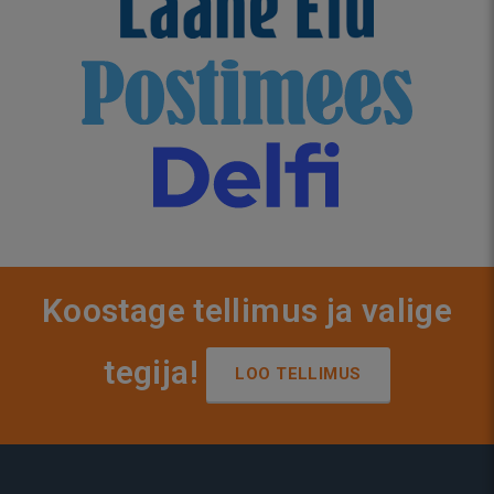
Koostage tellimus ja valige
tegija!
LOO TELLIMUS