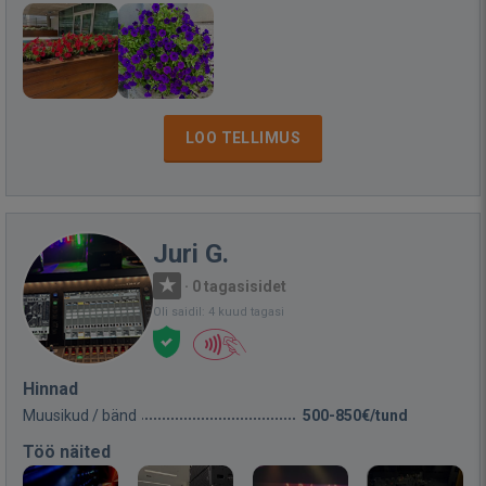
LOO TELLIMUS
Juri G.
·
0 tagasisidet
Oli saidil: 4 kuud tagasi
Hinnad
Muusikud / bänd
500-850€/tund
Töö näited