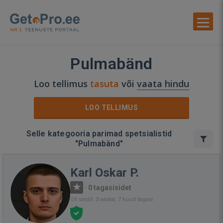
Pulmabänd
Loo tellimus
tasuta
või
vaata hindu
LOO TELLIMUS
Selle kategooria parimad spetsialistid
"Pulmabänd"
Karl Oskar P.
·
0 tagasisidet
Oli saidil: 3 aastat, 7 kuud tagasi