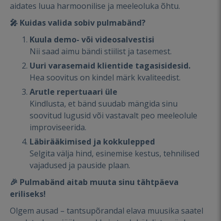
aidates luua harmoonilise ja meeleoluka õhtu.
🎤
Kuidas valida sobiv pulmabänd?
Kuula demo- või videosalvestisi
Nii saad aimu bändi stiilist ja tasemest.
Uuri varasemaid klientide tagasisidesid.
Hea soovitus on kindel märk kvaliteedist.
Arutle repertuaari üle
Kindlusta, et bänd suudab mängida sinu
soovitud lugusid või vastavalt peo meeleolule
improviseerida.
Läbirääkimised ja kokkulepped
Selgita välja hind, esinemise kestus, tehnilised
vajadused ja pauside plaan.
🎉
Pulmabänd aitab muuta sinu tähtpäeva
eriliseks!
Olgem ausad – tantsupõrandal elava muusika saatel