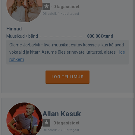
·
0 tagasisidet
Oli saidil: 1 kuud tagasi
Hinnad
Muusikud / bänd
800,00€/tund
Oleme Jo•La•Mi – live-muusikat esitav koosseis, kus kõlavad
vokaalid ja kitarr. Astume üles erinevatel üritustel, alates...
loe
rohkem
LOO TELLIMUS
Allan Kasuk
·
0 tagasisidet
Oli saidil: 7 kuud tagasi