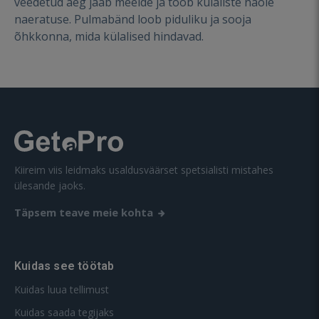
veedetud aeg jääb meelde ja toob külaliste näole
naeratuse. Pulmabänd loob piduliku ja sooja
õhkkonna, mida külalised hindavad.
Kiireim viis leidmaks usaldusväärset spetsialisti mistahes
ülesande jaoks.
Täpsem teave meie kohta
Kuidas see töötab
Kuidas luua tellimust
Kuidas saada tegijaks