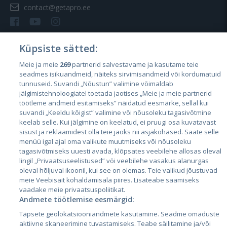
contact@getapro.ee
Küpsiste sätted:
Meie ja meie
269
partnerid salvestavame ja kasutame teie
Riigid
seadmes isikuandmeid, näiteks sirvimisandmeid või kordumatuid
Eesti
tunnuseid. Suvandi „Nõustun” valimine võimaldab
jälgimistehnoloogiatel toetada jaotises „Meie ja meie partnerid
Läti
töötleme andmeid esitamiseks” näidatud eesmärke, sellal kui
suvandi „Keeldu kõigist” valimine või nõusoleku tagasivõtmine
Leedu
keelab selle. Kui jälgimine on keelatud, ei pruugi osa kuvatavast
sisust ja reklaamidest olla teie jaoks nii asjakohased. Saate selle
menüü igal ajal oma valikute muutmiseks või nõusoleku
tagasivõtmiseks uuesti avada, klõpsates veebilehe allosas oleval
lingil „Privaatsuseelistused” või veebilehe vasakus alanurgas
oleval hõljuval ikoonil, kui see on olemas. Teie valikud jõustuvad
meie Veebisait kohaldamisala piires. Lisateabe saamiseks
vaadake meie privaatsuspoliitikat.
Andmete töötlemise eesmärgid:
City24.lv
CVbankas.lt
Täpsete geolokatsiooniandmete kasutamine. Seadme omaduste
City24.ee
Kainos.lt
aktiivne skaneerimine tuvastamiseks. Teabe säilitamine ja/või