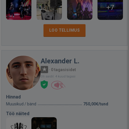
+7
LOO TELLIMUS
Alexander L.
·
0 tagasisidet
Oli saidil: 4 kuud tagasi
Hinnad
Muusikud / bänd
750,00€/tund
Töö näited