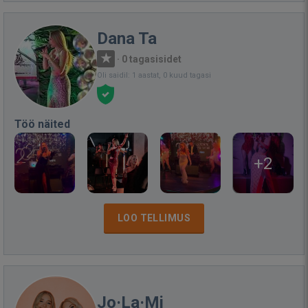
Dana Ta
·
0 tagasisidet
Oli saidil: 1 aastat, 0 kuud tagasi
Töö näited
+2
LOO TELLIMUS
Jo·La·Mi