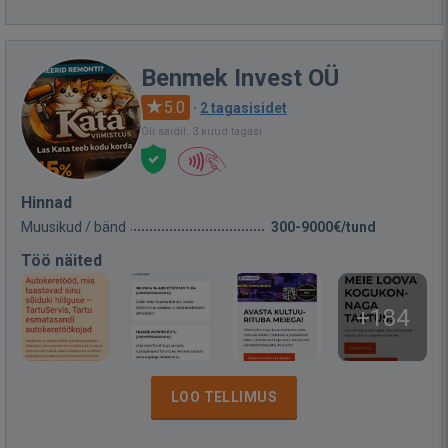
Benmek Invest OÜ
5.0
·
2 tagasisidet
Oli saidil: 3 kuud tagasi
Hinnad
Muusikud / bänd
300-9000€/tund
Töö näited
+184
LOO TELLIMUS