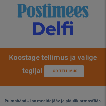
Koostage tellimus ja valige
tegija!
LOO TELLIMUS
Pulmabänd – loo meeldejääv ja pidulik atmosfäär.