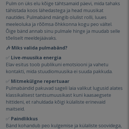
Pulm on üks elu kõige tähtsamaid päevi, mida tahaks
tähistada koos lähedastega ja head muusikat
nautides. Pulmabänd mängib olulist rolli, luues
meeleoluka ja rõõmsa õhkkonna kogu peo vältel.
Õige bänd annab sinu pulmale hinge ja muudab selle
tõeliselt meeldejäävaks.
🎶
Miks valida pulmabänd?
✅
Live-muusika energia
Elav esitus toob publikuni emotsiooni ja vahetu
kontakti, mida stuudiomuusika ei suuda pakkuda.
✅
Mitmekülgne repertuaar
Pulmabändid pakuvad sageli laia valikut lugusid alates
klassikalisest tantsumuusikast kuni kaasaegsete
hittideni, et rahuldada kõigi külaliste erinevaid
maitseid.
✅
Paindlikkus
Bänd kohandub peo kulgemise ja külaliste soovidega,