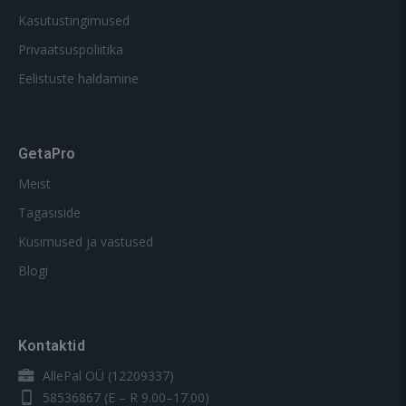
Kasutustingimused
Privaatsuspoliitika
Eelistuste haldamine
GetaPro
Meist
Tagasiside
Küsimused ja vastused
Blogi
Kontaktid
AllePal OÜ (12209337)
58536867
(E – R 9.00–17.00)