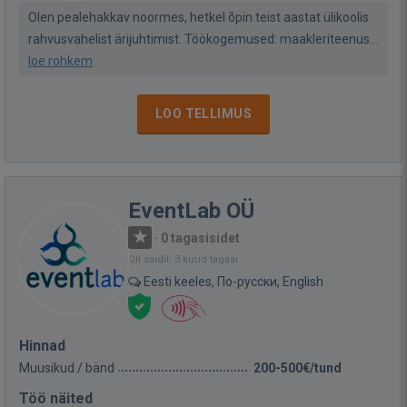
Olen pealehakkav noormes, hetkel õpin teist aastat ülikoolis
rahvusvahelist ärijuhtimist. Töökogemused: maakleriteenus...
loe rohkem
LOO TELLIMUS
EventLab OÜ
·
0 tagasisidet
Oli saidil: 3 kuud tagasi
Eesti keeles, По-русски, English
Hinnad
Muusikud / bänd
200-500€/tund
Töö näited