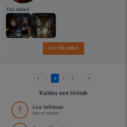
Töö näited
LOO TELLIMUS
...
1
2
3
4
Kuidas see töötab
1
Loo tellimus
See on tasuta