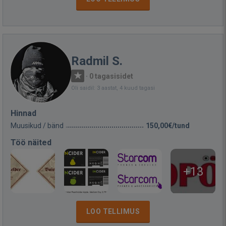
Radmil S.
·
0 tagasisidet
Oli saidil: 3 aastat, 4 kuud tagasi
Hinnad
Muusikud / bänd
150,00€/tund
Töö näited
+13
LOO TELLIMUS