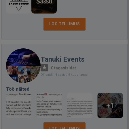
LOO TELLIMUS
Tanuki Events
·
0 tagasisidet
Oli saidil: 4 aastat, 6 kuud tagasi
Töö näited
+1
LOO TELLIMUS