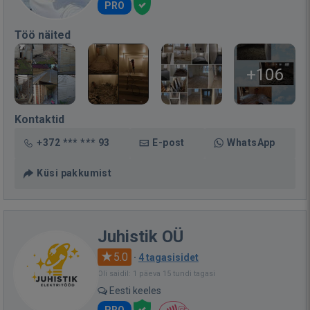
PRO
Töö näited
+106
Kontaktid
+372 *** *** 93
E-post
WhatsApp
Küsi pakkumist
Juhistik OÜ
5.0
·
4 tagasisidet
Oli saidil: 1 päeva 15 tundi tagasi
Eesti keeles