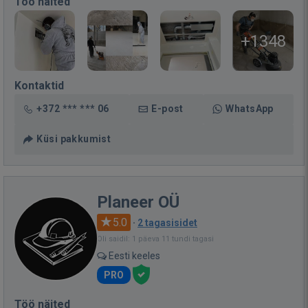
Töö näited
+1348
Kontaktid
+372 *** *** 06
E-post
WhatsApp
Küsi pakkumist
Planeer OÜ
5.0
·
2 tagasisidet
Oli saidil: 1 päeva 11 tundi tagasi
Eesti keeles
PRO
Töö näited