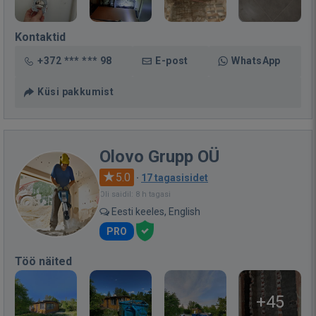
Kontaktid
+372 *** *** 98
E-post
WhatsApp
Küsi pakkumist
Olovo Grupp OÜ
5.0
·
17 tagasisidet
Oli saidil: 8 h tagasi
Eesti keeles, English
PRO
Töö näited
+45