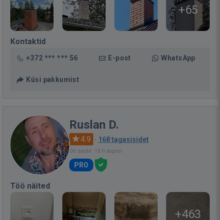
+65
Kontaktid
+372 *** *** 56
E-post
WhatsApp
Küsi pakkumist
Ruslan D.
4.9
·
168 tagasisidet
Oli saidil: 13 h tagasi
PRO
Töö näited
+463