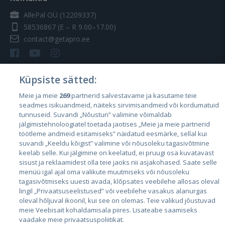
AllePal OÜ (12209337)
58536867
(E – R 9.00–17.00)
contact@getapro.ee
Küpsiste sätted:
Meie ja meie
269
partnerid salvestavame ja kasutame teie
Riigid
seadmes isikuandmeid, näiteks sirvimisandmeid või kordumatuid
Eesti
tunnuseid. Suvandi „Nõustun” valimine võimaldab
jälgimistehnoloogiatel toetada jaotises „Meie ja meie partnerid
Läti
töötleme andmeid esitamiseks” näidatud eesmärke, sellal kui
suvandi „Keeldu kõigist” valimine või nõusoleku tagasivõtmine
Leedu
keelab selle. Kui jälgimine on keelatud, ei pruugi osa kuvatavast
sisust ja reklaamidest olla teie jaoks nii asjakohased. Saate selle
menüü igal ajal oma valikute muutmiseks või nõusoleku
tagasivõtmiseks uuesti avada, klõpsates veebilehe allosas oleval
lingil „Privaatsuseelistused” või veebilehe vasakus alanurgas
oleval hõljuval ikoonil, kui see on olemas. Teie valikud jõustuvad
meie Veebisait kohaldamisala piires. Lisateabe saamiseks
vaadake meie privaatsuspoliitikat.