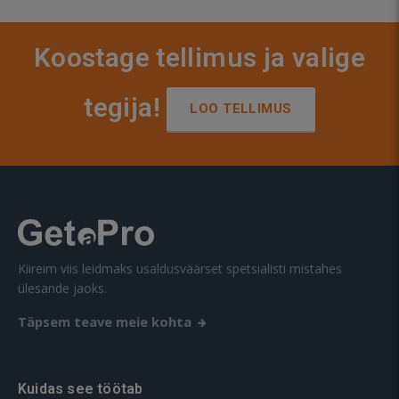
Koostage tellimus ja valige
tegija!
LOO TELLIMUS
Kiireim viis leidmaks usaldusväärset spetsialisti mistahes
ülesande jaoks.
Täpsem teave meie kohta
Kuidas see töötab