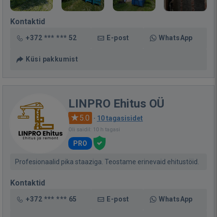
Kontaktid
+372 *** *** 52
E-post
WhatsApp
Küsi pakkumist
LINPRO Ehitus OÜ
5.0
·
10 tagasisidet
Oli saidil: 10 h tagasi
PRO
Profesionaalid pika staaziga. Teostame erinevaid ehitustöid.
Kontaktid
+372 *** *** 65
E-post
WhatsApp