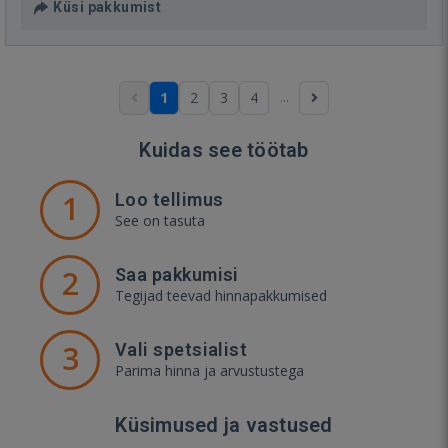
Küsi pakkumist
...
1
2
3
4
Kuidas see töötab
1
Loo tellimus
See on tasuta
2
Saa pakkumisi
Tegijad teevad hinnapakkumised
3
Vali spetsialist
Parima hinna ja arvustustega
Küsimused ja vastused