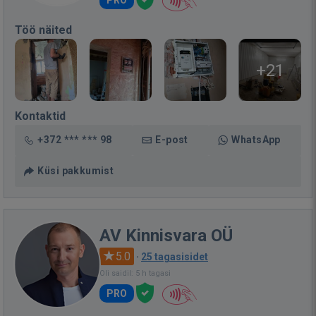
PRO
Töö näited
+21
Kontaktid
+372 *** *** 98
E-post
WhatsApp
Küsi pakkumist
AV Kinnisvara OÜ
5.0
·
25 tagasisidet
Oli saidil: 5 h tagasi
PRO