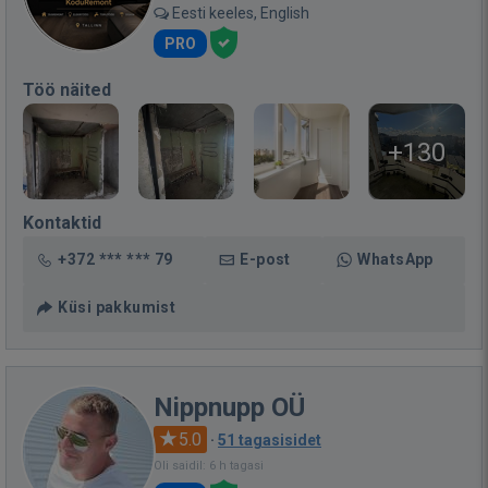
Eesti keeles, English
PRO
Töö näited
+130
Kontaktid
+372 *** *** 79
E-post
WhatsApp
Küsi pakkumist
Nippnupp OÜ
5.0
·
51 tagasisidet
Oli saidil: 6 h tagasi