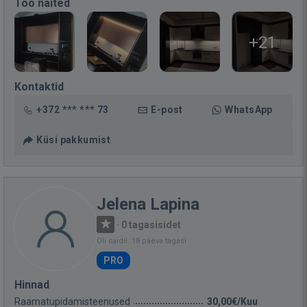
Töö näited
+21
Kontaktid
+372 *** *** 73
E-post
WhatsApp
Küsi pakkumist
Jelena Lapina
·
0 tagasisidet
Oli saidil: 18 päeva tagasi
PRO
Hinnad
Raamatupidamisteenused
30,00€/Kuu