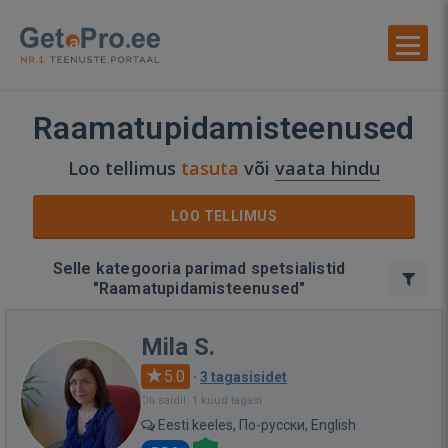
Raamatupidamisteenused
Loo tellimus
tasuta
või
vaata hindu
LOO TELLIMUS
Selle kategooria parimad spetsialistid
"Raamatupidamisteenused"
Mila S.
5.0
·
3 tagasisidet
Oli saidil: 1 kuud tagasi
Eesti keeles, По-русски, English