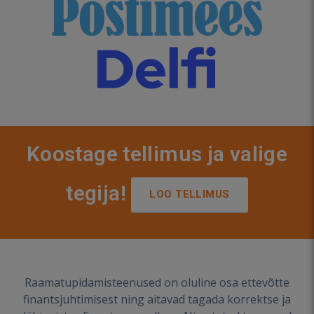
Koostage tellimus ja valige
tegija!
LOO TELLIMUS
Raamatupidamisteenused on oluline osa ettevõtte
finantsjuhtimisest ning aitavad tagada korrektse ja