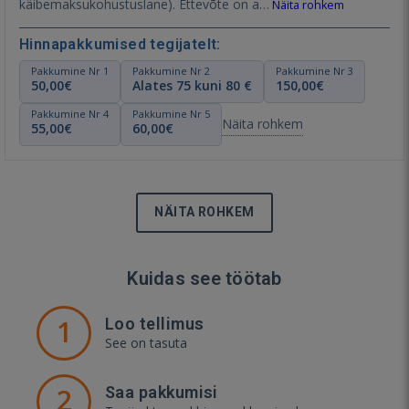
käibemaksukohustuslane). Ettevõte on a…
Näita rohkem
Hinnapakkumised tegijatelt:
Pakkumine Nr 1
Pakkumine Nr 2
Pakkumine Nr 3
50,00€
Alates 75 kuni 80 €
150,00€
Pakkumine Nr 4
Pakkumine Nr 5
Näita rohkem
55,00€
60,00€
NÄITA ROHKEM
Kuidas see töötab
1
Loo tellimus
See on tasuta
2
Saa pakkumisi