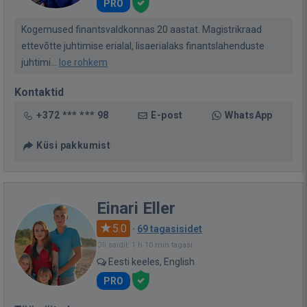
PRO
Kogemused finantsvaldkonnas 20 aastat. Magistrikraad
ettevõtte juhtimise erialal, lisaerialaks finantslahenduste
juhtimi...
loe rohkem
Kontaktid
+372 *** *** 98
E-post
WhatsApp
Küsi pakkumist
Einari Eller
5.0
·
69 tagasisidet
Oli saidil: 1 h 10 min tagasi
Eesti keeles, English
PRO