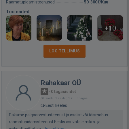
Raamatupidamisteenused
50-300€/Kuu
Töö näited
+10
LOO TELLIMUS
Rahakaar OÜ
·
0 tagasisidet
Oli saidil: 1 aastat, 1 kuud tagasi
Eesti keeles
Pakume palgaarvestusteenust ja osalist või täismahus
raamatupidamisteenust Eestis asuvatele mikro- ja
väikeettevõtetele....
loe rohkem