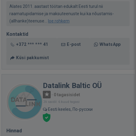
Alates 2011. aastast töötan edukalt Eesti turul nii
raamatupidamise ja maksuteenuste kui ka nõustamis-
(allhanke)teenuse...
loe rohkem
Kontaktid
+372 *** *** 41
E-post
WhatsApp
Küsi pakkumist
Datalink Baltic OÜ
·
0 tagasisidet
Oli saidil: 6 kuud tagasi
Eesti keeles, По-русски
Hinnad