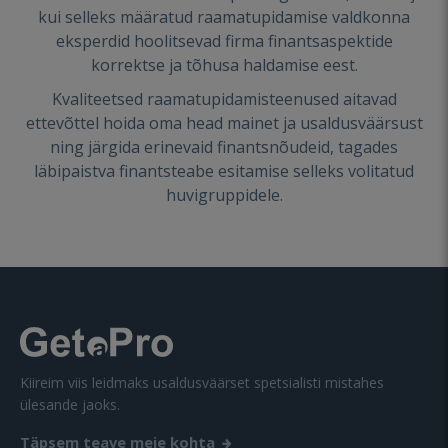
kui selleks määratud raamatupidamise valdkonna
eksperdid hoolitsevad firma finantsaspektide
korrektse ja tõhusa haldamise eest.
Kvaliteetsed raamatupidamisteenused aitavad
ettevõttel hoida oma head mainet ja usaldusväärsust
ning järgida erinevaid finantsnõudeid, tagades
läbipaistva finantsteabe esitamise selleks volitatud
huvigruppidele.
Kiireim viis leidmaks usaldusväärset spetsialisti mistahes
ülesande jaoks.
Täpsem teave meie kohta