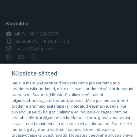
Kontaktid
AllePal OÜ (12209337)
58536867
(E – R 9.00–17.00)
contact@getapro.ee
Küpsiste sätted:
Meie ja meie
269
partnerid salvestavame ja kasutame teie
Riigid
seadmes isikuandmeid, näiteks sirvimisandmeid või kordumatuid
Eesti
tunnuseid. Suvandi „Nõustun” valimine võimaldab
jälgimistehnoloogiatel toetada jaotises „Meie ja meie partnerid
Läti
töötleme andmeid esitamiseks” näidatud eesmärke, sellal kui
suvandi „Keeldu kõigist” valimine või nõusoleku tagasivõtmine
Leedu
keelab selle. Kui jälgimine on keelatud, ei pruugi osa kuvatavast
sisust ja reklaamidest olla teie jaoks nii asjakohased. Saate selle
menüü igal ajal oma valikute muutmiseks või nõusoleku
tagasivõtmiseks uuesti avada, klõpsates veebilehe allosas oleval