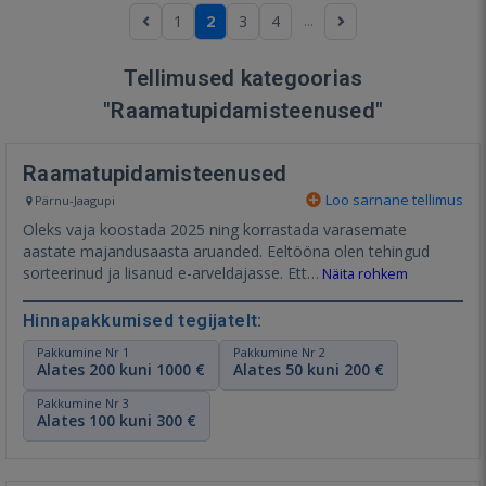
...
1
2
3
4
Tellimused kategoorias
"Raamatupidamisteenused"
Raamatupidamisteenused
Loo sarnane tellimus
Pärnu-Jaagupi
Oleks vaja koostada 2025 ning korrastada varasemate
aastate majandusaasta aruanded. Eeltööna olen tehingud
sorteerinud ja lisanud e-arveldajasse. Ett…
Näita rohkem
Hinnapakkumised tegijatelt:
Pakkumine Nr 1
Pakkumine Nr 2
Alates 200 kuni 1000 €
Alates 50 kuni 200 €
Pakkumine Nr 3
Alates 100 kuni 300 €