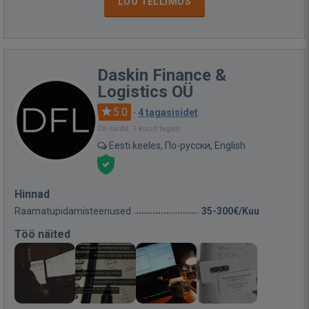
LOO TELLIMUS
Daskin Finance &
Logistics OÜ
5.0
·
4 tagasisidet
Oli saidil: 1 kuud tagasi
Eesti keeles, По-русски, English
Hinnad
Raamatupidamisteenused
35-300€/Kuu
Töö näited