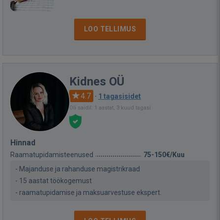
LOO TELLIMUS
Kidnes OÜ
4.7
·
1 tagasisidet
Oli saidil: 1 aastat, 3 kuud tagasi
Hinnad
Raamatupidamisteenused
75-150€/Kuu
- Majanduse ja rahanduse magistrikraad
- 15 aastat töökogemust
- raamatupidamise ja maksuarvestuse ekspert.