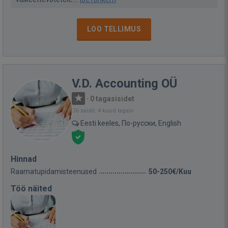
LOO TELLIMUS
V.D. Accounting OÜ
·
0 tagasisidet
Oli saidil: 4 kuud tagasi
Eesti keeles, По-русски, English
Hinnad
Raamatupidamisteenused
50-250€/Kuu
Töö näited