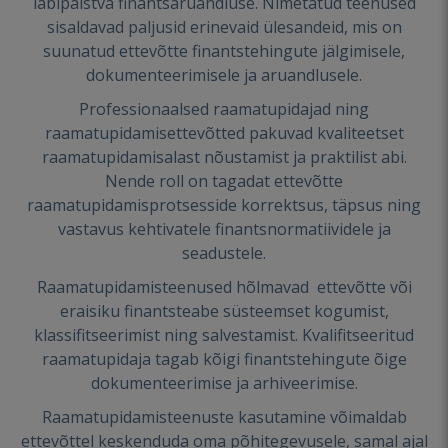
läbipaistva finantsaruandluse. Nimetatud teenused
sisaldavad paljusid erinevaid ülesandeid, mis on
suunatud ettevõtte finantstehingute jälgimisele,
dokumenteerimisele ja aruandlusele.
Professionaalsed raamatupidajad ning
raamatupidamisettevõtted pakuvad kvaliteetset
raamatupidamisalast nõustamist ja praktilist abi.
Nende roll on tagadat ettevõtte
raamatupidamisprotsesside korrektsus, täpsus ning
vastavus kehtivatele finantsnormatiividele ja
seadustele.
Raamatupidamisteenused hõlmavad ettevõtte või
eraisiku finantsteabe süsteemset kogumist,
klassifitseerimist ning salvestamist. Kvalifitseeritud
raamatupidaja tagab kõigi finantstehingute õige
dokumenteerimise ja arhiveerimise.
Raamatupidamisteenuste kasutamine võimaldab
ettevõttel keskenduda oma põhitegevusele, samal ajal