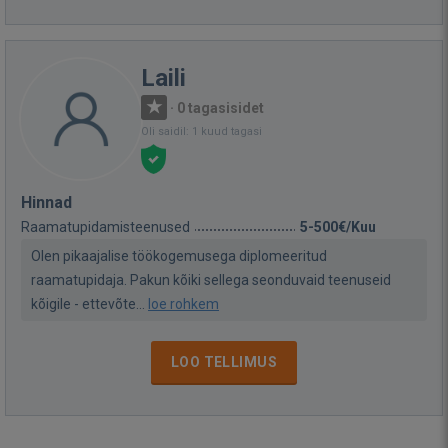
Laili
·
0 tagasisidet
Oli saidil: 1 kuud tagasi
Hinnad
Raamatupidamisteenused
5-500€/Kuu
Olen pikaajalise töökogemusega diplomeeritud
raamatupidaja. Pakun kõiki sellega seonduvaid teenuseid
kõigile - ettevõte...
loe rohkem
LOO TELLIMUS