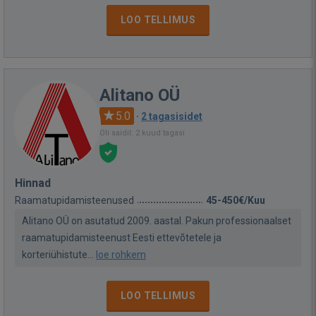
LOO TELLIMUS
Alitano OÜ
5.0
·
2 tagasisidet
Oli saidil: 2 kuud tagasi
Hinnad
Raamatupidamisteenused
45-450€/Kuu
Alitano OÜ on asutatud 2009. aastal. Pakun professionaalset
raamatupidamisteenust Eesti ettevõtetele ja
korteriühistute...
loe rohkem
LOO TELLIMUS