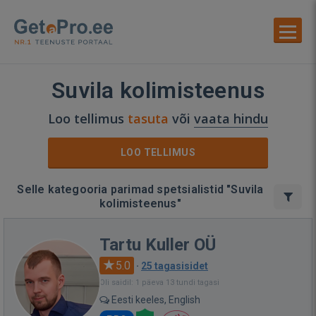
Suvila kolimisteenus
Loo tellimus
tasuta
või
vaata hindu
LOO TELLIMUS
Selle kategooria parimad spetsialistid "Suvila
kolimisteenus"
Tartu Kuller OÜ
5.0
·
25 tagasisidet
Oli saidil: 1 päeva 13 tundi tagasi
Eesti keeles, English