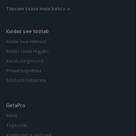
Täpsem teave meie kohta
Kuidas see töötab
Kuidas luua tellimust
Kuidas saada tegijaks
Kasutustingimused
Privaatsuspoliitika
Eelistuste haldamine
GetaPro
Meist
Tagasiside
Küsimused ja vastused