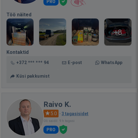
PRO
Töö näited
+8
Kontaktid
+372 *** *** 94
E-post
WhatsApp
Küsi pakkumist
Raivo K.
5.0
·
3 tagasisidet
Oli saidil: 9 h tagasi
PRO