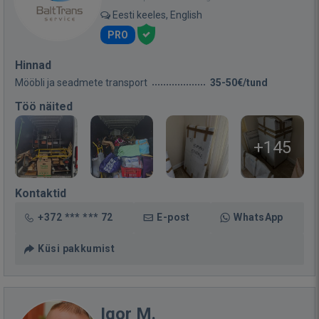
Eesti keeles, English
PRO
Hinnad
Mööbli ja seadmete transport
35-50€/tund
Töö näited
+145
Kontaktid
+372 *** *** 72
E-post
WhatsApp
Küsi pakkumist
Igor M.