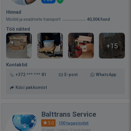
Hinnad
Mööbli ja seadmete transport
40,00€/tund
Töö näited
+15
Kontaktid
+372 *** *** 81
E-post
WhatsApp
Küsi pakkumist
Balttrans Service
5.0
·
100 tagasisidet
Oli saidil: 1 päeva 12 tundi tagasi