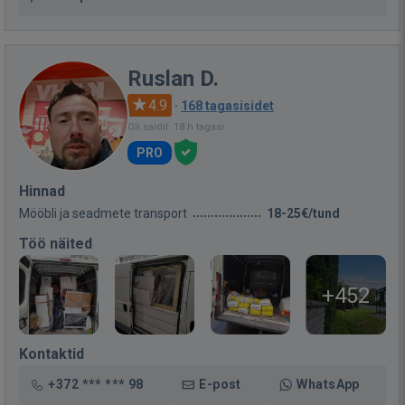
Ruslan D.
4.9
·
168 tagasisidet
Oli saidil: 18 h tagasi
PRO
Hinnad
Mööbli ja seadmete transport
18-25€/tund
Töö näited
+452
Kontaktid
+372 *** *** 98
E-post
WhatsApp