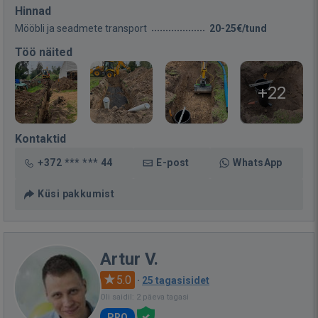
Hinnad
Mööbli ja seadmete transport
20-25€/tund
Töö näited
+22
Kontaktid
+372 *** *** 44
E-post
WhatsApp
Küsi pakkumist
Artur V.
5.0
·
25 tagasisidet
Oli saidil: 2 päeva tagasi
PRO