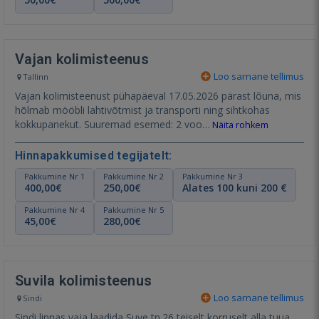
Vajan kolimisteenus
Loo sarnane tellimus
Tallinn
Vajan kolimisteenust pühapäeval 17.05.2026 pärast lõuna, mis
hõlmab mööbli lahtivõtmist ja transporti ning sihtkohas
kokkupanekut. Suuremad esemed: 2 voo…
Näita rohkem
Hinnapakkumised tegijatelt:
Pakkumine Nr 1
Pakkumine Nr 2
Pakkumine Nr 3
400,00€
250,00€
Alates 100 kuni 200 €
Pakkumine Nr 4
Pakkumine Nr 5
45,00€
280,00€
Suvila kolimisteenus
Loo sarnane tellimus
Sindi
Sindi linnas vaja laadida Suve tn.26 teiselt korruselt alla tuua