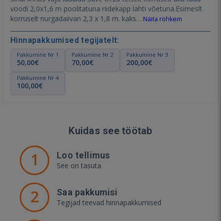
voodi 2,0x1,6 m poolitatuna riidekapp lahti võetuna.Esimeslt
korruselt nurgadaiivan 2,3 x 1,8 m. kaks…
Näita rohkem
Hinnapakkumised tegijatelt:
Pakkumine Nr 1
Pakkumine Nr 2
Pakkumine Nr 3
50,00€
70,00€
200,00€
Pakkumine Nr 4
100,00€
Kuidas see töötab
1
Loo tellimus
See on tasuta
2
Saa pakkumisi
Tegijad teevad hinnapakkumised