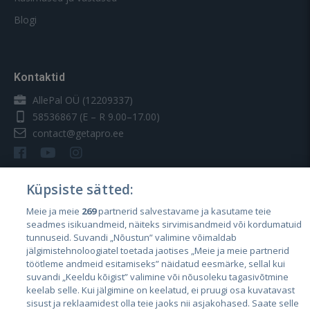
Blogi
Kontaktid
AllePal OÜ (12209337)
58536867
(E – R 9.00–17.00)
contact@getapro.ee
Küpsiste sätted:
Meie ja meie
269
partnerid salvestavame ja kasutame teie
Riigid
seadmes isikuandmeid, näiteks sirvimisandmeid või kordumatuid
Eesti
tunnuseid. Suvandi „Nõustun” valimine võimaldab
jälgimistehnoloogiatel toetada jaotises „Meie ja meie partnerid
Läti
töötleme andmeid esitamiseks” näidatud eesmärke, sellal kui
suvandi „Keeldu kõigist” valimine või nõusoleku tagasivõtmine
Leedu
keelab selle. Kui jälgimine on keelatud, ei pruugi osa kuvatavast
sisust ja reklaamidest olla teie jaoks nii asjakohased. Saate selle