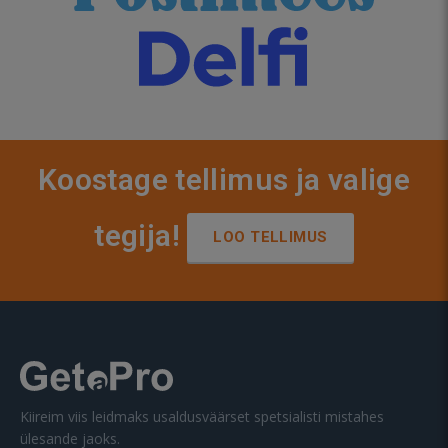
Koostage tellimus ja valige
tegija!
LOO TELLIMUS
Kiireim viis leidmaks usaldusväärset spetsialisti mistahes
ülesande jaoks.