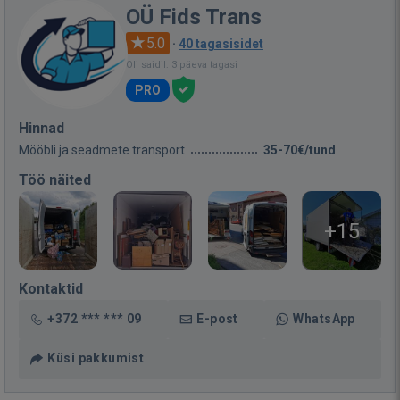
OÜ Fids Trans
5.0
·
40 tagasisidet
Oli saidil: 3 päeva tagasi
PRO
Hinnad
Mööbli ja seadmete transport
35-70€/tund
Töö näited
+15
Kontaktid
+372 *** *** 09
E-post
WhatsApp
Küsi pakkumist