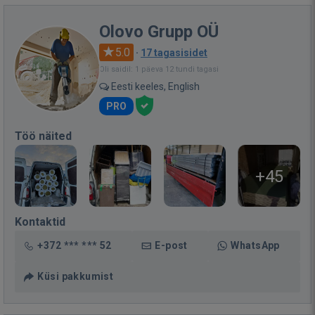
Olovo Grupp OÜ
5.0
·
17 tagasisidet
Oli saidil: 1 päeva 12 tundi tagasi
Eesti keeles, English
PRO
Töö näited
+45
Kontaktid
+372 *** *** 52
E-post
WhatsApp
Küsi pakkumist