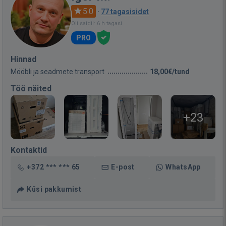
5.0
·
77 tagasisidet
Oli saidil: 6 h tagasi
PRO
Hinnad
Mööbli ja seadmete transport
18,00€/tund
Töö näited
+23
Kontaktid
+372 *** *** 65
E-post
WhatsApp
Küsi pakkumist