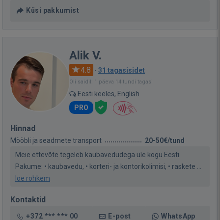
Küsi pakkumist
Alik V.
4.8
·
31 tagasisidet
Oli saidil: 1 päeva 14 tundi tagasi
Eesti keeles, English
PRO
Hinnad
Mööbli ja seadmete transport
20-50€/tund
Meie ettevõte tegeleb kaubavedudega üle kogu Eesti.
Pakume: • kaubavedu, • korteri- ja kontorikolimisi, • raskete ...
loe rohkem
Kontaktid
+372 *** *** 00
E-post
WhatsApp