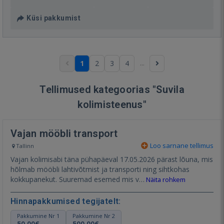
Küsi pakkumist
...
1
2
3
4
Tellimused kategoorias "Suvila
kolimisteenus"
Vajan mööbli transport
Loo sarnane tellimus
Tallinn
Vajan kolimisabi täna pühapäeval 17.05.2026 pärast lõuna, mis
hõlmab mööbli lahtivõtmist ja transporti ning sihtkohas
kokkupanekut. Suuremad esemed mis v…
Näita rohkem
Hinnapakkumised tegijatelt:
Pakkumine Nr 1
Pakkumine Nr 2
50,00€
500,00€