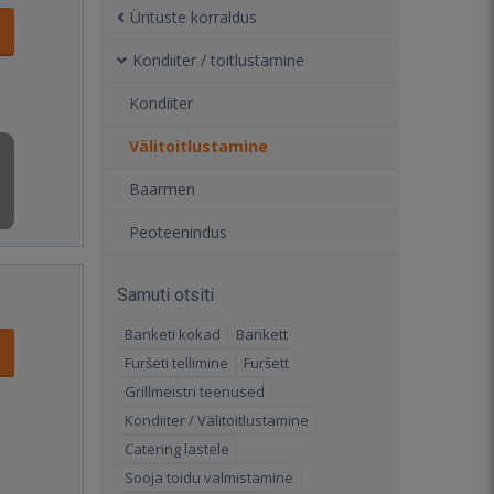
Ürituste korraldus
Kondiiter / toitlustamine
Kondiiter
Välitoitlustamine
Baarmen
Peoteenindus
Samuti otsiti
Banketi kokad
Bankett
Furšeti tellimine
Furšett
Grillmeistri teenused
Kondiiter / Välitoitlustamine
Catering lastele
Sooja toidu valmistamine