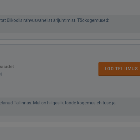
tat ülikoolis rahvusvahelist ärijuhtimist. Töökogemused:
sisidet
LOO TELLIMUS
si
elanud Tallinnas. Mul on hiilgaslik tööde kogemus ehituse ja