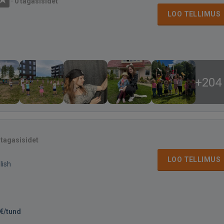
·
0 tagasisidet
LOO TELLIMUS
+204
 tagasisidet
LOO TELLIMUS
lish
€/tund