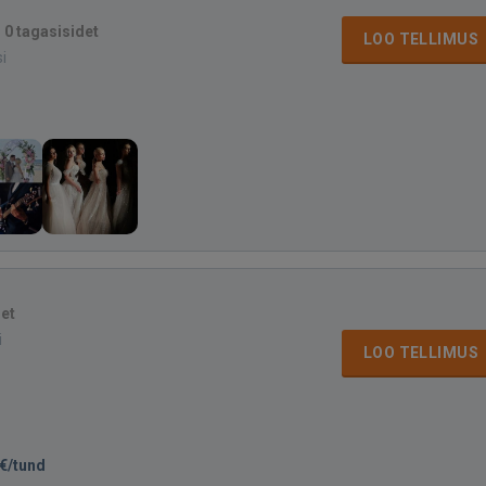
·
0 tagasisidet
LOO TELLIMUS
si
det
i
LOO TELLIMUS
€/tund