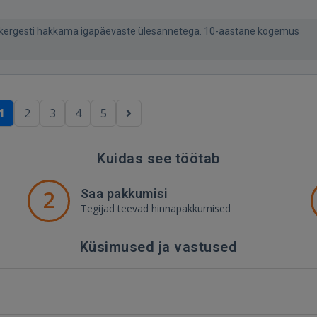
an kergesti hakkama igapäevaste ülesannetega. 10-aastane kogemus
1
2
3
4
5
Kuidas see töötab
2
Saa pakkumisi
Tegijad teevad hinnapakkumised
Küsimused ja vastused