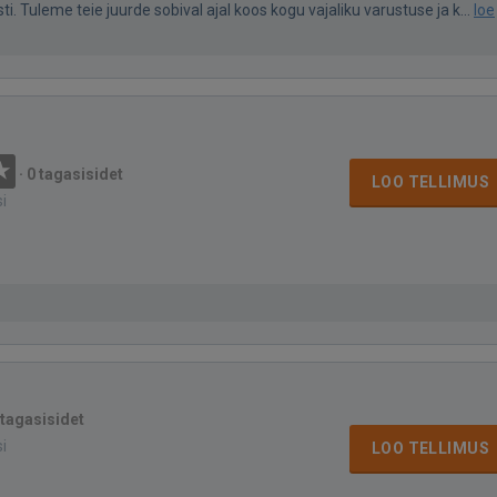
ti. Tuleme teie juurde sobival ajal koos kogu vajaliku varustuse ja k...
loe
·
0 tagasisidet
LOO TELLIMUS
si
 tagasisidet
si
LOO TELLIMUS