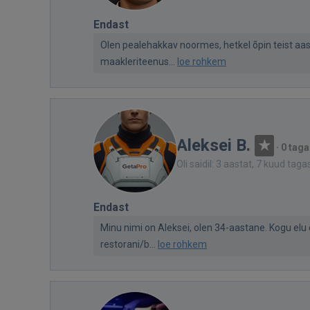
Endast
Olen pealehakkav noormes, hetkel õpin teist aas
maakleriteenus...
loe rohkem
Aleksei B.
·
0 taga
Oli saidil: 3 aastat, 7 kuud taga
Endast
Minu nimi on Aleksei, olen 34-aastane. Kogu elu 
restorani/b...
loe rohkem