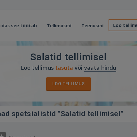
Loo tellim
idas see töötab
Tellimused
Teenused
Salatid tellimisel
Loo tellimus
tasuta
või
vaata hindu
LOO TELLIMUS
ad spetsialistid "Salatid tellimisel"