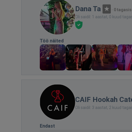
Dana Ta
·
0 tagasis
Oli saidil: 1 aastat, 0 kuud taga
Töö näited
CAIF Hookah Cat
Oli saidil: 3 aastat, 2 kuud taga
Endast