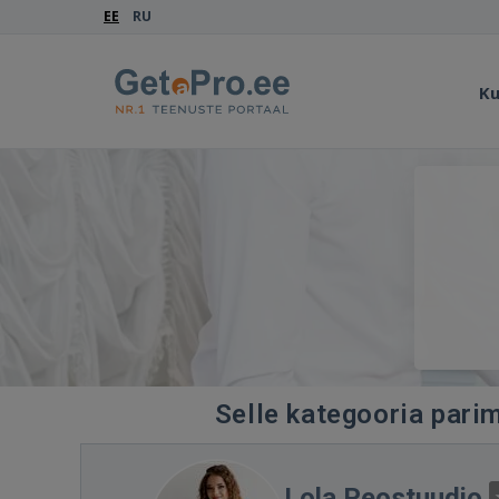
EE
RU
Ku
Selle kategooria parim
Lola Peostuudio