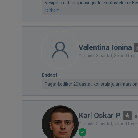
Vesipiibu catering igasugustele üritustele üle Ees
rohkem
Valentina Ionina
Oli saidil: 3 aastat, 3 kuud taga
Endast
Pagar-kodiiter 20 aastat, koristaja ja animatsion
Karl Oskar P.
·
0
Oli saidil: 3 aastat, 7 kuud taga