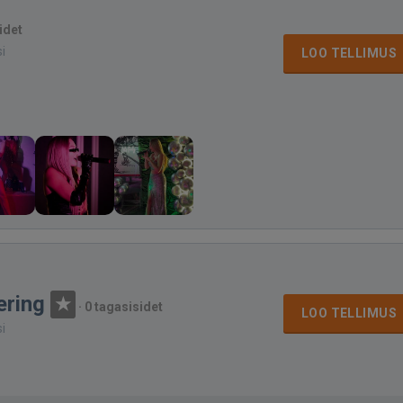
idet
si
LOO TELLIMUS
ering
·
0 tagasisidet
LOO TELLIMUS
si