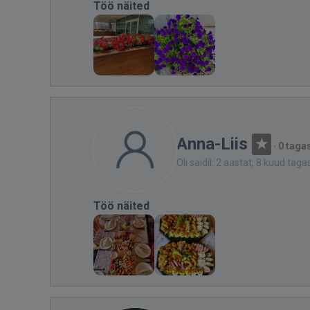
Töö näited
Anna-Liis
·
0 taga
Oli saidil: 2 aastat, 8 kuud taga
Töö näited