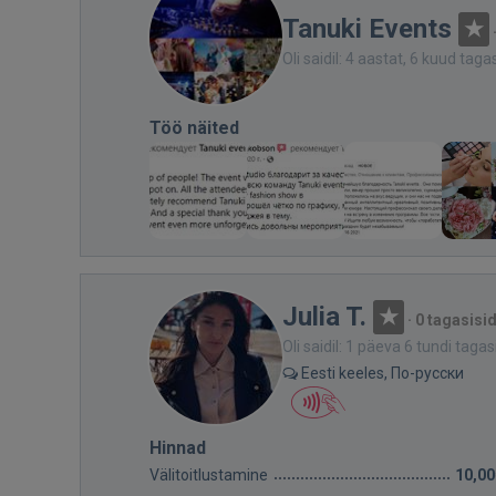
Tanuki Events
Oli saidil: 4 aastat, 6 kuud taga
Töö näited
Julia T.
·
0 tagasisi
Oli saidil: 1 päeva 6 tundi tagas
Eesti keeles, По-русски
Hinnad
Välitoitlustamine
10,00