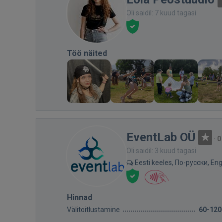
Oli saidil: 7 kuud tagasi
Töö näited
EventLab OÜ
·
0
Oli saidil: 3 kuud tagasi
Eesti keeles, По-русски, Eng
Hinnad
Välitoitlustamine
60-120