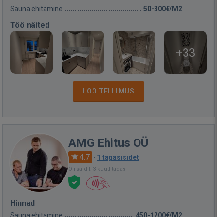
Sauna ehitamine
50-300€/M2
Töö näited
+33
LOO TELLIMUS
AMG Ehitus OÜ
4.7
·
1 tagasisidet
Oli saidil: 3 kuud tagasi
Hinnad
Sauna ehitamine
450-1200€/M2