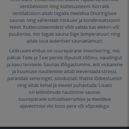
ventilatsioon ning küttesüsteem. Korralik
ventilatsioon aitab tagada meeldiva õhuringluse
saunas ning vähendab niiskuse ja kondensatsiooni
teket. Küttesüsteemidest võib valida kas elektri-või
puukerise, mis tagab sauna õige temperatuuri ning
aitab luua autentset saunaelamust.
Leiliruumi ehitus on suurepärane investeering, mis
pakub Teile ja Teie perele lõputult rõõmu, naudingut
ja kasu tervisele. Saunas lõõgastumine, leili viskamine
ja kuumuse nautlemine aitab leevendada stressi,
parandab vereringet, soodustab lihaste lõdvestumist
ning aitab kehal ja meelel puhastuda. Lisaks
on leilimõnude nautimine saunas
suurepärane sotsialiseerumise ja meeldiva
ajaveetmise viis koos pere või sõpradega.