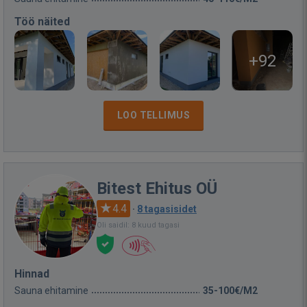
Töö näited
+92
LOO TELLIMUS
Bitest Ehitus OÜ
4.4
·
8 tagasisidet
Oli saidil: 8 kuud tagasi
Hinnad
Sauna ehitamine
35-100€/M2