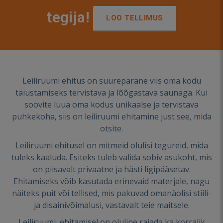
tegija!
LOO TELLIMUS
Leiliruumi ehitus on suurepärane viis oma kodu
täiustamiseks tervistava ja lõõgastava saunaga. Kui
soovite luua oma kodus unikaalse ja tervistava
puhkekoha, siis on leiliruumi ehitamine just see, mida
otsite.
Leiliruumi ehitusel on mitmeid olulisi tegureid, mida
tuleks kaaluda. Esiteks tuleb valida sobiv asukoht, mis
on piisavalt privaatne ja hästi ligipääsetav.
Ehitamiseks võib kasutada erinevaid materjale, nagu
näiteks puit või tellised, mis pakuvad omanäolisi stiili-
ja disainivõimalusi, vastavalt teie maitsele.
Leiliruumi ehitamisel on oluline rajada ka korralik