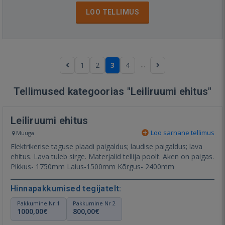
LOO TELLIMUS
...
1
2
3
4
Tellimused kategoorias "Leiliruumi ehitus"
Leiliruumi ehitus
Loo sarnane tellimus
Muuga
Elektrikerise taguse plaadi paigaldus; laudise paigaldus; lava
ehitus. Lava tuleb sirge. Materjalid tellija poolt. Aken on paigas.
Pikkus- 1750mm Laius-1500mm Kõrgus- 2400mm
Hinnapakkumised tegijatelt:
Pakkumine Nr 1
Pakkumine Nr 2
1000,00€
800,00€