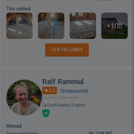
Töö näited
+108
LOO TELLIMUS
Ralf Rammul
5.0
·
10 tagasisidet
Oli saidil: 6 kuud tagasi
Eesti keeles, English
Hinnad
Sauna ehitamine
40-110€/M2