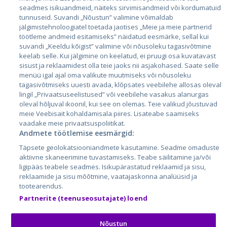
seadmes isikuandmeid, näiteks sirvimisandmeid või kordumatuid
Eesti
tunnuseid. Suvandi „Nõustun” valimine võimaldab
jälgimistehnoloogiatel toetada jaotises „Meie ja meie partnerid
Läti
töötleme andmeid esitamiseks” näidatud eesmärke, sellal kui
suvandi „Keeldu kõigist” valimine või nõusoleku tagasivõtmine
Leedu
keelab selle. Kui jälgimine on keelatud, ei pruugi osa kuvatavast
sisust ja reklaamidest olla teie jaoks nii asjakohased. Saate selle
menüü igal ajal oma valikute muutmiseks või nõusoleku
tagasivõtmiseks uuesti avada, klõpsates veebilehe allosas oleval
lingil „Privaatsuseelistused” või veebilehe vasakus alanurgas
oleval hõljuval ikoonil, kui see on olemas. Teie valikud jõustuvad
meie Veebisait kohaldamisala piires. Lisateabe saamiseks
vaadake meie privaatsuspoliitikat.
Andmete töötlemise eesmärgid:
City24.lv
CVbankas.lt
Täpsete geolokatsiooniandmete kasutamine. Seadme omaduste
City24.ee
Kainos.lt
aktiivne skaneerimine tuvastamiseks. Teabe säilitamine ja/või
ligipääs teabele seadmes. Isikupärastatud reklaamid ja sisu,
GetaPro.lv
Paslaugos.lt
reklaamide ja sisu mõõtmine, vaatajaskonna analüüsid ja
GetaPro.ee
auto24.ee
tootearendus.
Skelbiu.lt
KV.ee
Partnerite (teenuseosutajate) loend
Autoplius.lt
Osta.ee
Aruodas.lt
KuldneBörs.ee
Nõustun