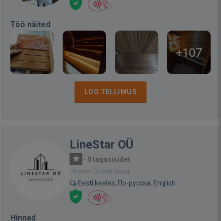
Töö näited
+107
LOO TELLIMUS
LineStar OÜ
·
0 tagasisidet
Oli saidil: 2 kuud tagasi
Eesti keeles, По-русски, English
Hinnad