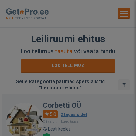
Leiliruumi ehitus
Loo tellimus
tasuta
või
vaata hindu
LOO TELLIMUS
Selle kategooria parimad spetsialistid
"Leiliruumi ehitus"
Corbetti OÜ
5.0
·
2 tagasisidet
Oli saidil: 1 kuud tagasi
Eesti keeles