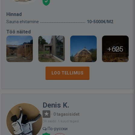
Hinnad
Sauna ehitamine
10-5000€/M2
Töö näited
+625
LOO TELLIMUS
Denis K.
·
0 tagasisidet
Oli saidil: 1 kuud tagasi
По-русски