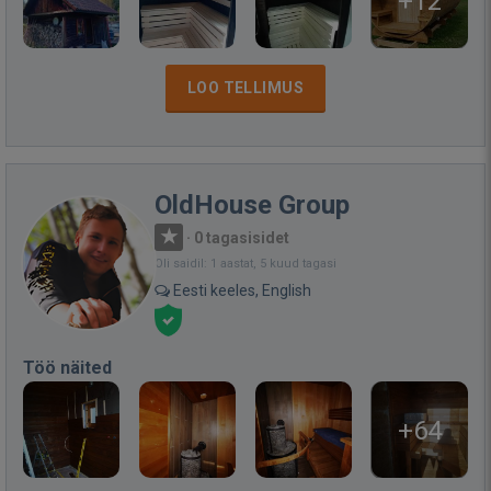
+12
LOO TELLIMUS
OldHouse Group
·
0 tagasisidet
Oli saidil: 1 aastat, 5 kuud tagasi
Eesti keeles, English
Töö näited
+64