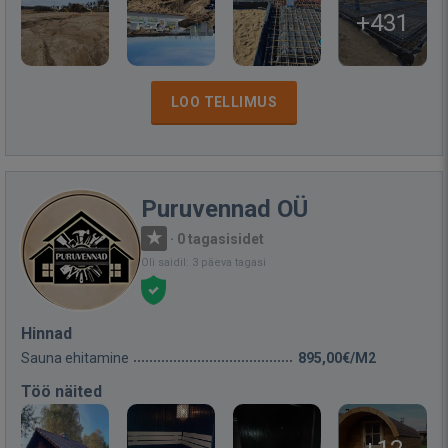
+431
LOO TELLIMUS
Puruvennad OÜ
·
0 tagasisidet
Oli saidil: 3 päeva tagasi
Hinnad
Sauna ehitamine
895,00€/M2
Töö näited