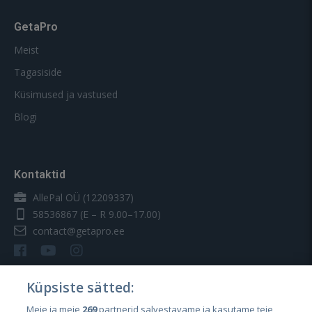
GetaPro
Meist
Tagasiside
Küsimused ja vastused
Blogi
Kontaktid
AllePal OÜ (12209337)
58536867
(E – R 9.00–17.00)
contact@getapro.ee
Küpsiste sätted:
Meie ja meie
269
partnerid salvestavame ja kasutame teie
Riigid