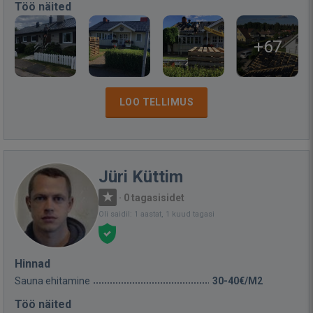
Töö näited
+67
LOO TELLIMUS
Jüri Küttim
·
0 tagasisidet
Oli saidil: 1 aastat, 1 kuud tagasi
Hinnad
Sauna ehitamine
30-40€/M2
Töö näited