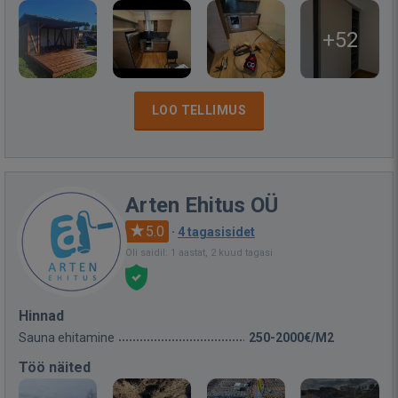
+52
LOO TELLIMUS
Arten Ehitus OÜ
5.0
·
4 tagasisidet
Oli saidil: 1 aastat, 2 kuud tagasi
Hinnad
Sauna ehitamine
250-2000€/M2
Töö näited