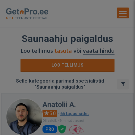
Saunaahju paigaldus
Loo tellimus
tasuta
või
vaata hindu
LOO TELLIMUS
Selle kategooria parimad spetsialistid
"Saunaahju paigaldus"
Anatolii A.
5.0
·
65 tagasisidet
Oli saidil: 49 minutit tagasi
PRO