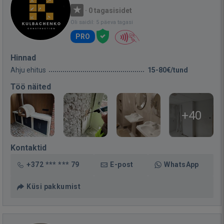
·
0 tagasisidet
Oli saidil: 5 päeva tagasi
PRO
Hinnad
Ahju ehitus
15-80€/tund
Töö näited
+40
Kontaktid
+372 *** *** 79
E-post
WhatsApp
Küsi pakkumist