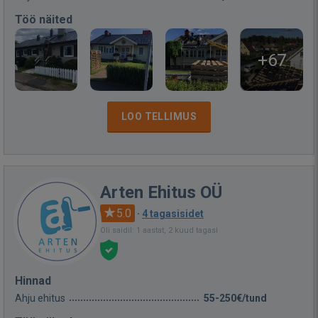
Töö näited
+67
LOO TELLIMUS
Arten Ehitus OÜ
5.0
·
4 tagasisidet
Oli saidil: 1 aastat, 2 kuud tagasi
Hinnad
Ahju ehitus
55-250€/tund