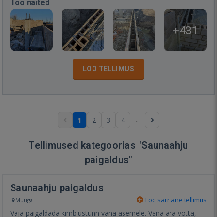
Töö näited
+431
LOO TELLIMUS
...
1
2
3
4
Tellimused kategoorias "Saunaahju
paigaldus"
Saunaahju paigaldus
Loo sarnane tellimus
Muuga
Vaja paigaldada kimblustünn vana asemele. Vana ära võtta,