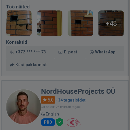
Töö näited
+48
Kontaktid
+372 *** *** 73
E-post
WhatsApp
Küsi pakkumist
NordHouseProjects OÜ
5.0
·
34 tagasisidet
Oli saidil: 23 minutit tagasi
English
PRO