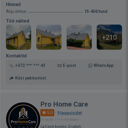
Hinnad
Ahju ehitus
15-45€/tund
Töö näited
+210
Kontaktid
+372 *** *** 43
E-post
WhatsApp
Küsi pakkumist
Pro Home Care
5.0
·
9 tagasisidet
Oli saidil: 1 h 6 min tagasi
Eesti keeles, English