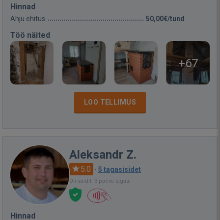
Hinnad
Ahju ehitus
50,00€/tund
Töö näited
+67
LOO TELLIMUS
Aleksandr Z.
5.0
·
5 tagasisidet
Oli saidil: 3 päeva tagasi
Hinnad