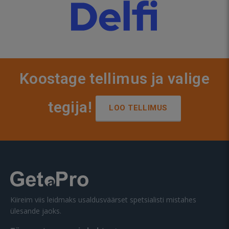
Koostage tellimus ja valige
tegija!
LOO TELLIMUS
Kiireim viis leidmaks usaldusväärset spetsialisti mistahes
ülesande jaoks.