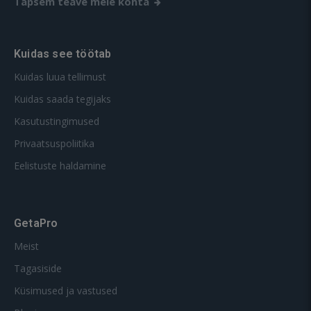
Täpsem teave meie kohta
Kuidas see töötab
Kuidas luua tellimust
Kuidas saada tegijaks
Kasutustingimused
Privaatsuspoliitika
Eelistuste haldamine
GetaPro
Meist
Tagasiside
Küsimused ja vastused