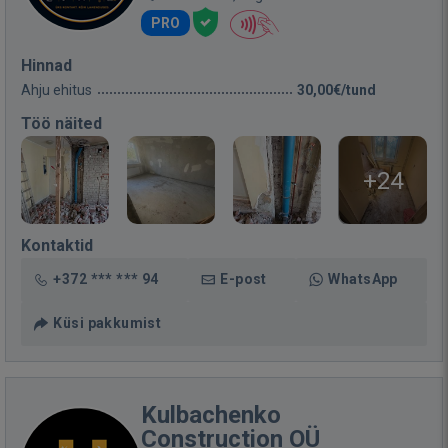
PRO
Hinnad
Ahju ehitus
30,00€/tund
Töö näited
+24
Kontaktid
+372 *** *** 94
E-post
WhatsApp
Küsi pakkumist
Kulbachenko
Construction OÜ