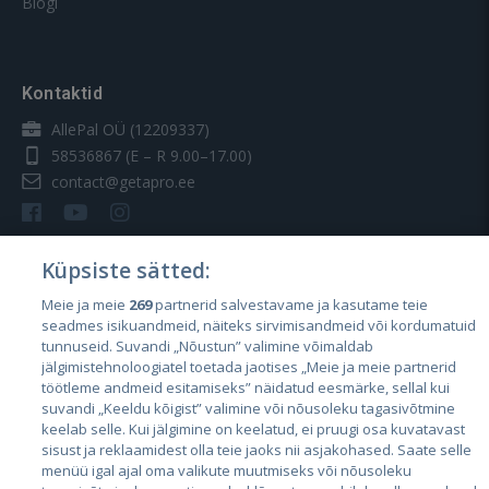
Blogi
Kontaktid
AllePal OÜ (12209337)
58536867
(E – R 9.00–17.00)
contact@getapro.ee
Küpsiste sätted:
Meie ja meie
269
partnerid salvestavame ja kasutame teie
Riigid
seadmes isikuandmeid, näiteks sirvimisandmeid või kordumatuid
Eesti
tunnuseid. Suvandi „Nõustun” valimine võimaldab
jälgimistehnoloogiatel toetada jaotises „Meie ja meie partnerid
Läti
töötleme andmeid esitamiseks” näidatud eesmärke, sellal kui
suvandi „Keeldu kõigist” valimine või nõusoleku tagasivõtmine
Leedu
keelab selle. Kui jälgimine on keelatud, ei pruugi osa kuvatavast
sisust ja reklaamidest olla teie jaoks nii asjakohased. Saate selle
menüü igal ajal oma valikute muutmiseks või nõusoleku