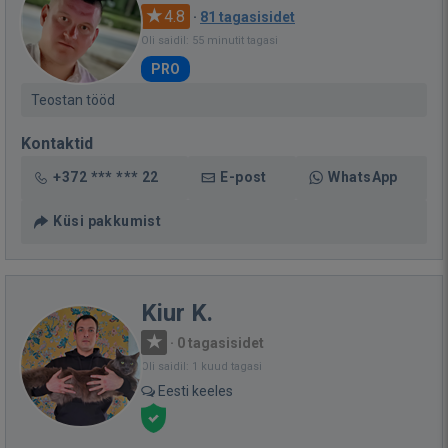
4.8
·
81 tagasisidet
Oli saidil: 55 minutit tagasi
PRO
Teostan tööd
Kontaktid
+372 *** *** 22
E-post
WhatsApp
Küsi pakkumist
Kiur K.
·
0 tagasisidet
Oli saidil: 1 kuud tagasi
Eesti keeles