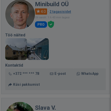
Minibuild OÜ
4.0
·
2 tagasisidet
Oli saidil: 1 h 43 min tagasi
PRO
Töö näited
Kontaktid
+372 *** *** 78
E-post
WhatsApp
Küsi pakkumist
Slava V.