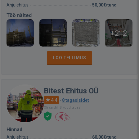
Ahju ehitus
50,00€/tund
Töö näited
+212
LOO TELLIMUS
Bitest Ehitus OÜ
4.4
·
8 tagasisidet
Oli saidil: 8 kuud tagasi
Hinnad
Ahju ehitus
60,00€/tund