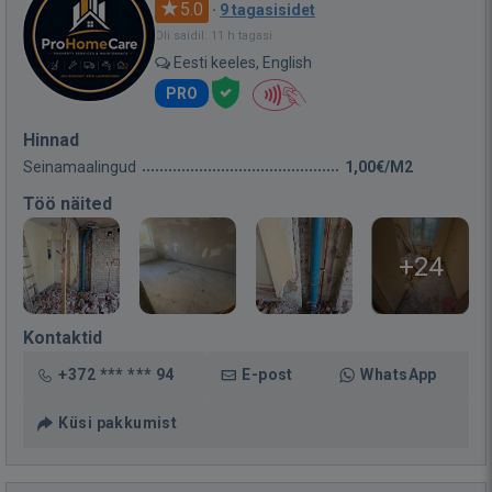
5.0
·
9 tagasisidet
Oli saidil: 11 h tagasi
Eesti keeles, English
PRO
Hinnad
Seinamaalingud
1,00€/M2
Töö näited
+24
Kontaktid
+372 *** *** 94
E-post
WhatsApp
Küsi pakkumist