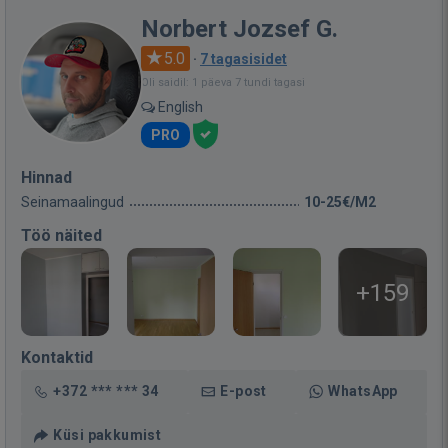
Norbert Jozsef G.
5.0
·
7 tagasisidet
Oli saidil: 1 päeva 7 tundi tagasi
English
PRO
Hinnad
Seinamaalingud
10-25€/M2
Töö näited
+159
Kontaktid
+372 *** *** 34
E-post
WhatsApp
Küsi pakkumist