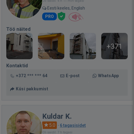
Oli saidil: 4 h 11 min tagasi
Eesti keeles, English
PRO
Töö näited
+371
Kontaktid
+372 *** *** 64
E-post
WhatsApp
Küsi pakkumist
Kuldar K.
5.0
·
6 tagasisidet
Oli saidil: 7 h tagasi