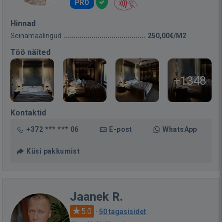
PRO
Hinnad
Seinamaalingud
250,00€/M2
Töö näited
+1348
Kontaktid
+372 *** *** 06
E-post
WhatsApp
Küsi pakkumist
Jaanek R.
5.0
·
50 tagasisidet