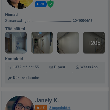
PRO
Hinnad
Seinamaalingud
20-100€/M2
Töö näited
+205
Kontaktid
+372 *** *** 55
E-post
WhatsApp
Küsi pakkumist
Janely K.
5.0
·
2 tagasisidet