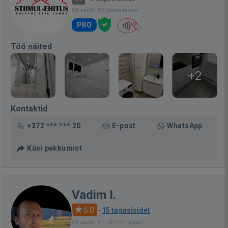
Oli saidil: 12 päeva tagasi
PRO
Töö näited
+2
Kontaktid
+372 *** *** 20
E-post
WhatsApp
Küsi pakkumist
Vadim I.
5.0
·
15 tagasisidet
Oli saidil: 4 h 26 min tagasi