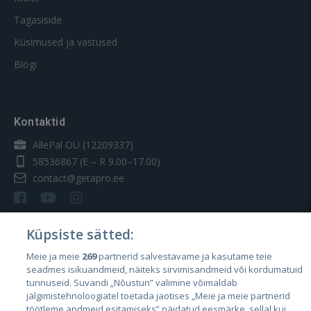
Tagasiside
Küsimused ja vastused
Blogi
Kontaktid
AllePal OÜ (12209337)
58536867
(E – R 9.00–17.00)
contact@getapro.ee
Küpsiste sätted:
Meie ja meie
269
partnerid salvestavame ja kasutame teie
Riigid
seadmes isikuandmeid, näiteks sirvimisandmeid või kordumatuid
Eesti
tunnuseid. Suvandi „Nõustun” valimine võimaldab
jälgimistehnoloogiatel toetada jaotises „Meie ja meie partnerid
Läti
töötleme andmeid esitamiseks” näidatud eesmärke, sellal kui