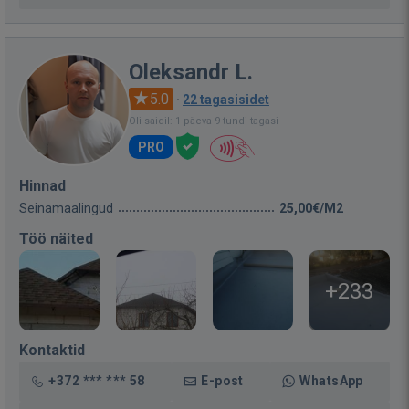
Oleksandr L.
5.0
·
22 tagasisidet
Oli saidil: 1 päeva 9 tundi tagasi
PRO
Hinnad
Seinamaalingud
25,00€/M2
Töö näited
+233
Kontaktid
+372 *** *** 58
E-post
WhatsApp