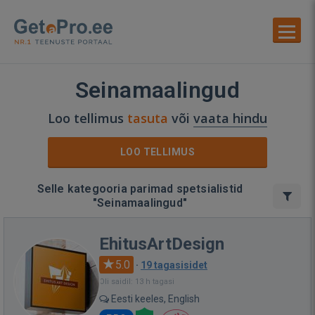
Seinamaalingud
Loo tellimus
tasuta
või
vaata hindu
LOO TELLIMUS
Selle kategooria parimad spetsialistid
"Seinamaalingud"
EhitusArtDesign
5.0
·
19 tagasisidet
Oli saidil: 13 h tagasi
Eesti keeles, English