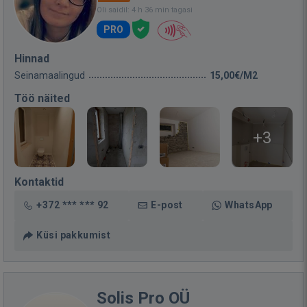
Oli saidil: 4 h 36 min tagasi
PRO
Hinnad
Seinamaalingud
15,00€/M2
Töö näited
+3
Kontaktid
+372 *** *** 92
E-post
WhatsApp
Küsi pakkumist
Solis Pro OÜ