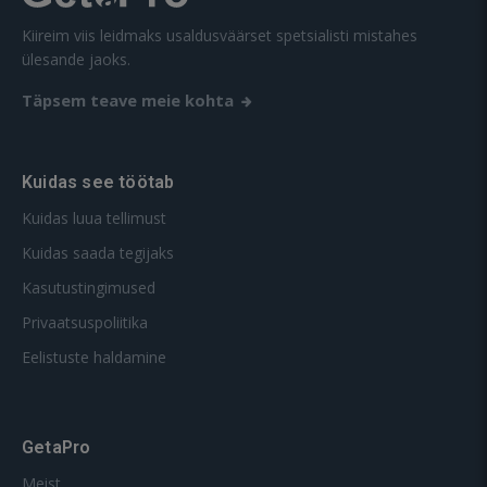
Kiireim viis leidmaks usaldusväärset spetsialisti mistahes
ülesande jaoks.
Täpsem teave meie kohta
Kuidas see töötab
Kuidas luua tellimust
Kuidas saada tegijaks
Kasutustingimused
Privaatsuspoliitika
Eelistuste haldamine
GetaPro
Meist