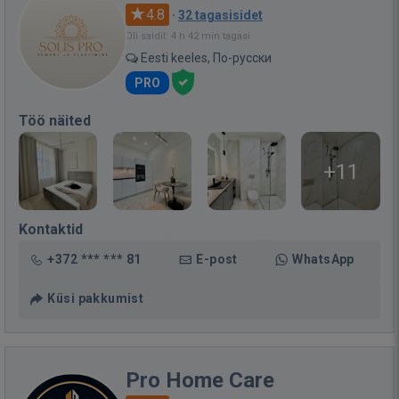
4.8
·
32 tagasisidet
Oli saidil: 4 h 42 min tagasi
Eesti keeles, По-русски
PRO
Töö näited
+11
Kontaktid
+372 *** *** 81
E-post
WhatsApp
Küsi pakkumist
Pro Home Care