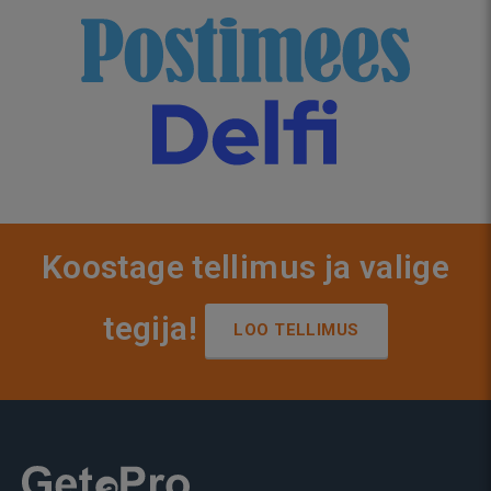
Koostage tellimus ja valige
tegija!
LOO TELLIMUS