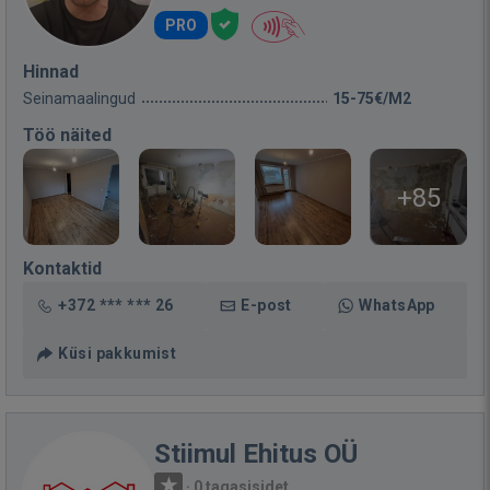
PRO
Hinnad
Seinamaalingud
15-75€/M2
Töö näited
+85
Kontaktid
+372 *** *** 26
E-post
WhatsApp
Küsi pakkumist
Stiimul Ehitus OÜ
·
0 tagasisidet