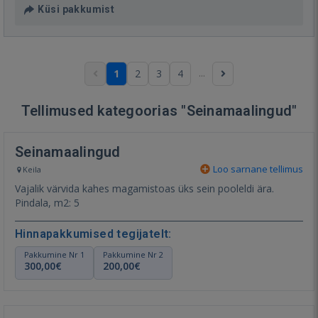
Küsi pakkumist
...
1
2
3
4
Tellimused kategoorias "Seinamaalingud"
Seinamaalingud
Loo sarnane tellimus
Keila
Vajalik värvida kahes magamistoas üks sein pooleldi ära.
Pindala, m2: 5
Hinnapakkumised tegijatelt:
Pakkumine Nr 1
Pakkumine Nr 2
300,00€
200,00€