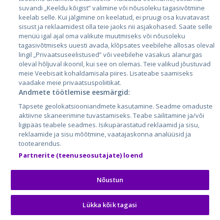
suvandi „Keeldu kõigist” valimine või nõusoleku tagasivõtmine
Leedu
keelab selle. Kui jälgimine on keelatud, ei pruugi osa kuvatavast
sisust ja reklaamidest olla teie jaoks nii asjakohased. Saate selle
menüü igal ajal oma valikute muutmiseks või nõusoleku
tagasivõtmiseks uuesti avada, klõpsates veebilehe allosas oleval
lingil „Privaatsuseelistused” või veebilehe vasakus alanurgas
oleval hõljuval ikoonil, kui see on olemas. Teie valikud jõustuvad
meie Veebisait kohaldamisala piires. Lisateabe saamiseks
vaadake meie privaatsuspoliitikat.
Andmete töötlemise eesmärgid:
City24.lv
CVbankas.lt
Täpsete geolokatsiooniandmete kasutamine. Seadme omaduste
City24.ee
Kainos.lt
aktiivne skaneerimine tuvastamiseks. Teabe säilitamine ja/või
ligipääs teabele seadmes. Isikupärastatud reklaamid ja sisu,
GetaPro.lv
Paslaugos.lt
reklaamide ja sisu mõõtmine, vaatajaskonna analüüsid ja
GetaPro.ee
auto24.ee
tootearendus.
Skelbiu.lt
KV.ee
Partnerite (teenuseosutajate) loend
Autoplius.lt
Osta.ee
Aruodas.lt
KuldneBörs.ee
Nõustun
Lükka kõik tagasi
© 2026 GetaPro. Kõik õigused kaitstud.