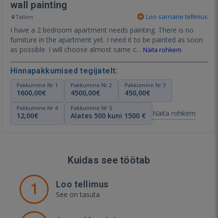
wall painting
Loo sarnane tellimus
Tallinn
I have a 2 bedroom apartment needs painting. There is no
furniture in the apartment yet. I need it to be painted as soon
as possible. I will choose almost same c…
Näita rohkem
Hinnapakkumised tegijatelt:
Pakkumine Nr 1
Pakkumine Nr 2
Pakkumine Nr 3
1600,00€
4500,00€
450,00€
Pakkumine Nr 4
Pakkumine Nr 5
Näita rohkem
12,00€
Alates 500 kuni 1500 €
Kuidas see töötab
1
Loo tellimus
See on tasuta