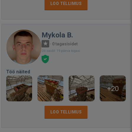
LOO TELLIMUS
Mykola B.
·
0 tagasisidet
Oli saidil: 19 päeva tagasi
Töö näited
+20
LOO TELLIMUS