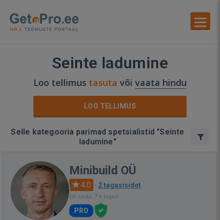
Seinte ladumine
Loo tellimus
tasuta
või
vaata hindu
LOO TELLIMUS
Selle kategooria parimad spetsialistid "Seinte
ladumine"
Minibuild OÜ
4.0
·
2 tagasisidet
Oli saidil: 7 h tagasi
PRO