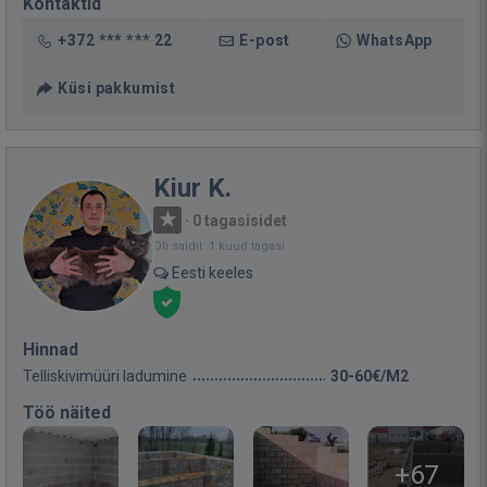
Kontaktid
+372 *** *** 22
E-post
WhatsApp
Küsi pakkumist
Kiur K.
·
0 tagasisidet
Oli saidil: 1 kuud tagasi
Eesti keeles
Hinnad
Telliskivimüüri ladumine
30-60€/M2
Töö näited
+67