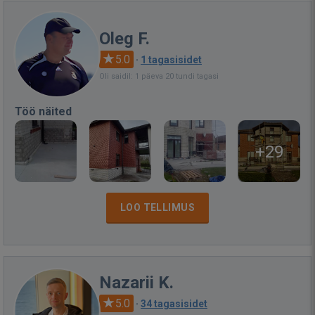
Oleg F.
5.0
·
1 tagasisidet
Oli saidil: 1 päeva 20 tundi tagasi
Töö näited
+29
LOO TELLIMUS
Nazarii K.
5.0
·
34 tagasisidet