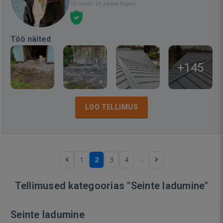
Oli saidil: 21 päeva tagasi
Töö näited
+145
LOO TELLIMUS
...
1
2
3
4
Tellimused kategoorias "Seinte ladumine"
Seinte ladumine