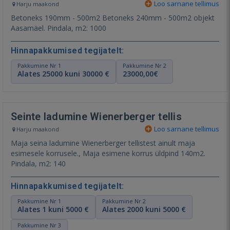
Loo sarnane tellimus
Harju maakond
Betoneks 190mm - 500m2 Betoneks 240mm - 500m2 objekt
Aasamäel. Pindala, m2: 1000
Hinnapakkumised tegijatelt:
Pakkumine Nr 1
Pakkumine Nr 2
Alates 25000 kuni 30000 €
23000,00€
Seinte ladumine Wienerberger tellis
Loo sarnane tellimus
Harju maakond
Maja seina ladumine Wienerberger tellistest ainult maja
esimesele korrusele., Maja esimene korrus üldpind 140m2.
Pindala, m2: 140
Hinnapakkumised tegijatelt:
Pakkumine Nr 1
Pakkumine Nr 2
Alates 1 kuni 5000 €
Alates 2000 kuni 5000 €
Pakkumine Nr 3