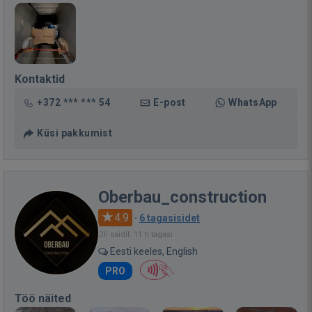
Kontaktid
+372 *** *** 54
E-post
WhatsApp
Küsi pakkumist
Oberbau_construction
4.9
·
6 tagasisidet
Oli saidil: 11 h tagasi
Eesti keeles, English
PRO
Töö näited