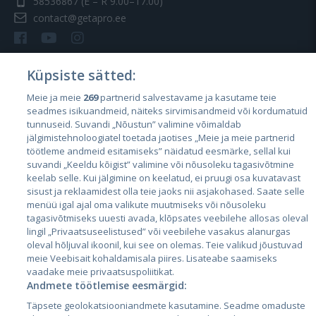
58536867
(E – R 9.00–17.00)
contact@getapro.ee
Küpsiste sätted:
Meie ja meie
269
partnerid salvestavame ja kasutame teie
Riigid
seadmes isikuandmeid, näiteks sirvimisandmeid või kordumatuid
Eesti
tunnuseid. Suvandi „Nõustun” valimine võimaldab
jälgimistehnoloogiatel toetada jaotises „Meie ja meie partnerid
Läti
töötleme andmeid esitamiseks” näidatud eesmärke, sellal kui
suvandi „Keeldu kõigist” valimine või nõusoleku tagasivõtmine
Leedu
keelab selle. Kui jälgimine on keelatud, ei pruugi osa kuvatavast
sisust ja reklaamidest olla teie jaoks nii asjakohased. Saate selle
menüü igal ajal oma valikute muutmiseks või nõusoleku
tagasivõtmiseks uuesti avada, klõpsates veebilehe allosas oleval
lingil „Privaatsuseelistused” või veebilehe vasakus alanurgas
oleval hõljuval ikoonil, kui see on olemas. Teie valikud jõustuvad
meie Veebisait kohaldamisala piires. Lisateabe saamiseks
vaadake meie privaatsuspoliitikat.
Andmete töötlemise eesmärgid:
City24.lv
CVbankas.lt
Täpsete geolokatsiooniandmete kasutamine. Seadme omaduste