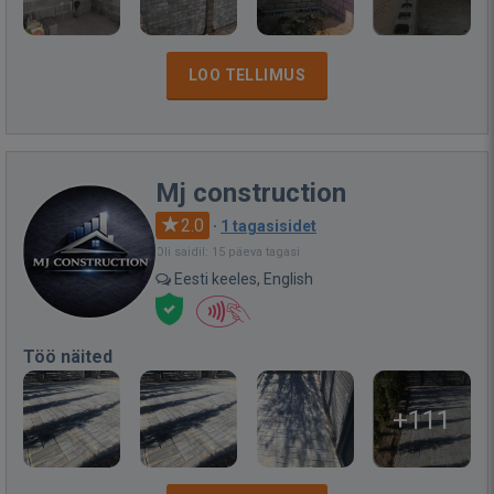
LOO TELLIMUS
Mj construction
2.0
·
1 tagasisidet
Oli saidil: 15 päeva tagasi
Eesti keeles, English
Töö näited
+111