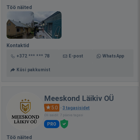
Töö näited
Kontaktid
+372 *** *** 78
E-post
WhatsApp
Küsi pakkumist
Meeskond Läikiv OÜ
5.0
·
3 tagasisidet
Oli saidil: 7 päeva tagasi
PRO
Töö näited