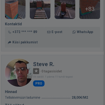
+83
Kontaktid
+372 *** *** 89
E-post
WhatsApp
Küsi pakkumist
Steve R.
·
0 tagasisidet
Oli saidil: 1 päeva 11 tundi tagasi
PRO
Hinnad
Telliskivimüüri ladumine
28,00€/M2