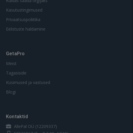
Kuidas saada tegijaks
Kasutustingimused
Privaatsuspoliitika
Eelistuste haldamine
GetaPro
Meist
Tagasiside
Küsimused ja vastused
Blogi
Kontaktid
AllePal OÜ (12209337)