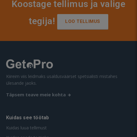
Koostage tellimus ja valige
tegija!
LOO TELLIMUS
Kiireim viis leidmaks usaldusväärset spetsialisti mistahes
ülesande jaoks.
Täpsem teave meie kohta
Kuidas see töötab
Kuidas luua tellimust