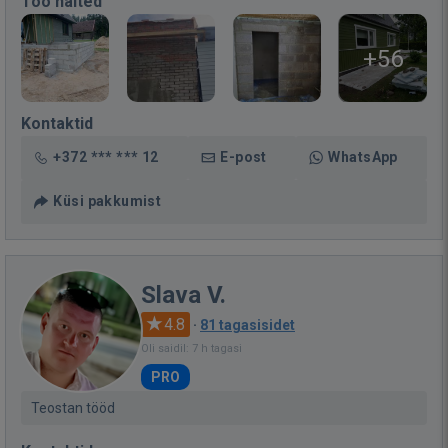
Töö näited
+56
Kontaktid
+372 *** *** 12
E-post
WhatsApp
Küsi pakkumist
Slava V.
4.8
·
81 tagasisidet
Oli saidil: 7 h tagasi
PRO
Teostan tööd