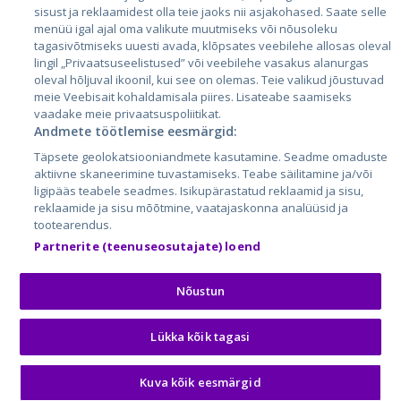
sisust ja reklaamidest olla teie jaoks nii asjakohased. Saate selle
menüü igal ajal oma valikute muutmiseks või nõusoleku
tagasivõtmiseks uuesti avada, klõpsates veebilehe allosas oleval
lingil „Privaatsuseelistused” või veebilehe vasakus alanurgas
oleval hõljuval ikoonil, kui see on olemas. Teie valikud jõustuvad
meie Veebisait kohaldamisala piires. Lisateabe saamiseks
vaadake meie privaatsuspoliitikat.
Andmete töötlemise eesmärgid:
City24.lv
CVbankas.lt
Täpsete geolokatsiooniandmete kasutamine. Seadme omaduste
City24.ee
Kainos.lt
aktiivne skaneerimine tuvastamiseks. Teabe säilitamine ja/või
ligipääs teabele seadmes. Isikupärastatud reklaamid ja sisu,
GetaPro.lv
Paslaugos.lt
reklaamide ja sisu mõõtmine, vaatajaskonna analüüsid ja
GetaPro.ee
auto24.ee
tootearendus.
Skelbiu.lt
KV.ee
Partnerite (teenuseosutajate) loend
Autoplius.lt
Osta.ee
Aruodas.lt
KuldneBörs.ee
Nõustun
Lükka kõik tagasi
© 2026 GetaPro. Kõik õigused kaitstud.
Kuva kõik eesmärgid