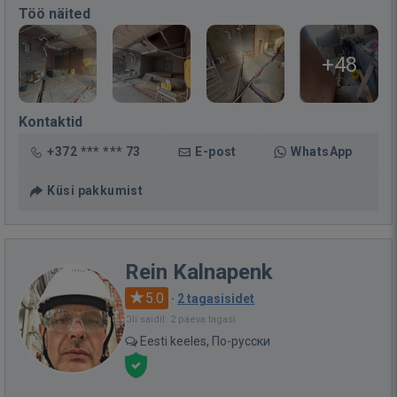
Töö näited
+48
Kontaktid
+372 *** *** 73
E-post
WhatsApp
Küsi pakkumist
Rein Kalnapenk
5.0
·
2 tagasisidet
Oli saidil: 2 päeva tagasi
Eesti keeles, По-русски