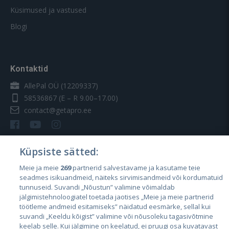
Küsimused ja vastused
Blogi
Kontaktid
AllePal OÜ (12209337)
58536867
(E – R 9.00–17.00)
contact@getapro.ee
Küpsiste sätted:
Meie ja meie
269
partnerid salvestavame ja kasutame teie
Riigid
seadmes isikuandmeid, näiteks sirvimisandmeid või kordumatuid
Eesti
tunnuseid. Suvandi „Nõustun” valimine võimaldab
jälgimistehnoloogiatel toetada jaotises „Meie ja meie partnerid
Läti
töötleme andmeid esitamiseks” näidatud eesmärke, sellal kui
suvandi „Keeldu kõigist” valimine või nõusoleku tagasivõtmine
Leedu
keelab selle. Kui jälgimine on keelatud, ei pruugi osa kuvatavast