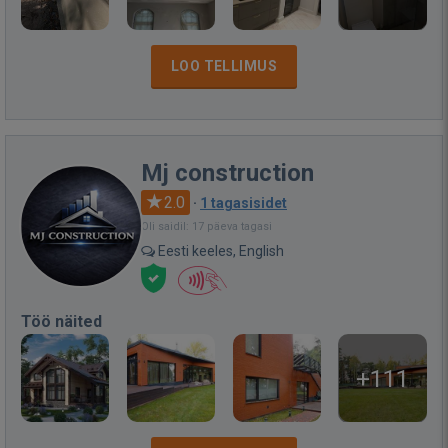
LOO TELLIMUS
Mj construction
2.0
·
1 tagasisidet
Oli saidil: 17 päeva tagasi
Eesti keeles, English
Töö näited
+111