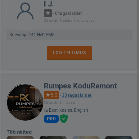
I J.
·
0 tagasisidet
Oli saidil: 3 aastat, 3 kuud tagasi
Keevitaja 141 FM1 FM5
LOO TELLIMUS
Rumpes KoduRemont
5.0
·
33 tagasisidet
Oli saidil: 5 h tagasi
Eesti keeles, English
PRO
Töö näited