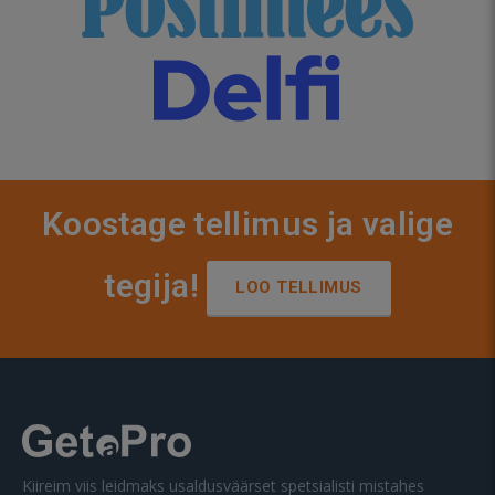
Koostage tellimus ja valige
tegija!
LOO TELLIMUS
Kiireim viis leidmaks usaldusväärset spetsialisti mistahes