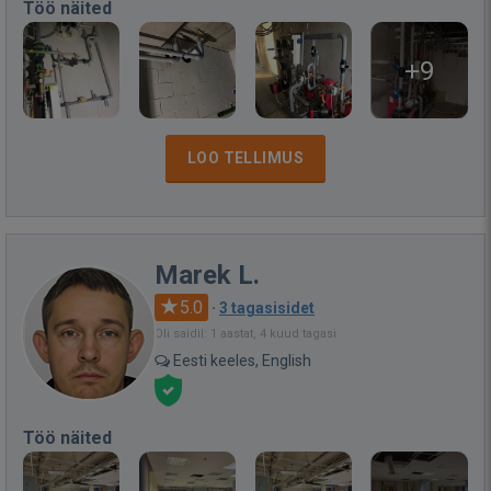
Töö näited
+9
LOO TELLIMUS
Marek L.
5.0
·
3 tagasisidet
Oli saidil: 1 aastat, 4 kuud tagasi
Eesti keeles, English
Töö näited