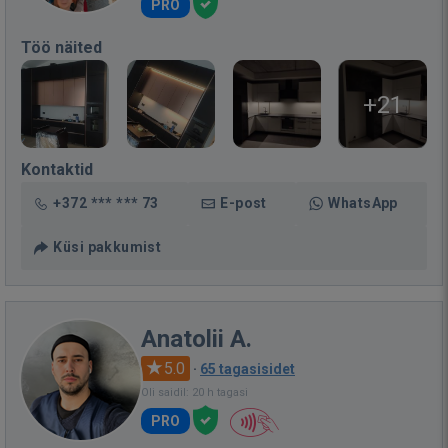
PRO
Töö näited
+21
Kontaktid
+372 *** *** 73
E-post
WhatsApp
Küsi pakkumist
Anatolii A.
5.0
·
65 tagasisidet
Oli saidil: 20 h tagasi
PRO