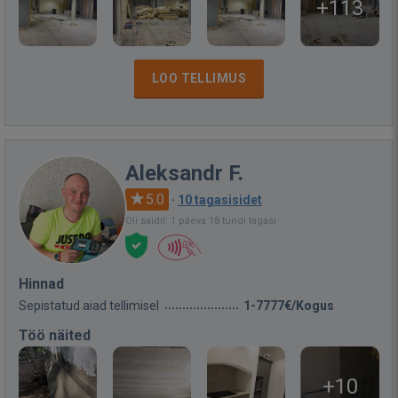
+113
LOO TELLIMUS
Aleksandr F.
5.0
·
10 tagasisidet
Oli saidil: 1 päeva 18 tundi tagasi
Hinnad
Sepistatud aiad tellimisel
1-7777€/Kogus
Töö näited
+10