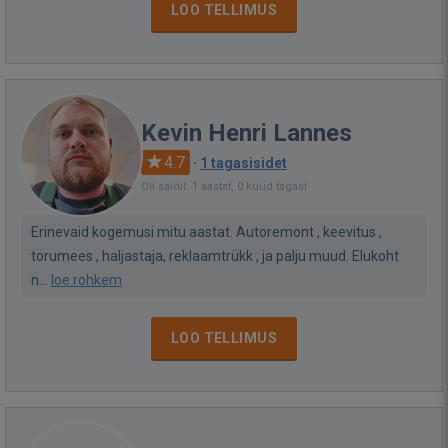
LOO TELLIMUS
Kevin Henri Lannes
4.7
·
1 tagasisidet
Oli saidil: 1 aastat, 0 kuud tagasi
Erinevaid kogemusi mitu aastat. Autoremont , keevitus ,
torumees , haljastaja, reklaamtrükk , ja palju muud. Elukoht
n...
loe rohkem
LOO TELLIMUS