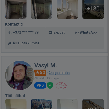
+130
Kontaktid
+372 *** *** 79
E-post
WhatsApp
Küsi pakkumist
Vasyl M.
5.0
·
2 tagasisidet
Oli saidil: 13 h tagasi
PRO
Töö näited