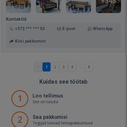
+348
Kontaktid
+372 *** *** 53
E-post
WhatsApp
Küsi pakkumist
...
1
2
3
4
Kuidas see töötab
1
Loo tellimus
See on tasuta
2
Saa pakkumisi
Tegijad teevad hinnapakkumised