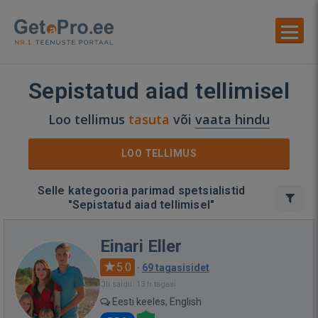
Sepistatud aiad tellimisel
Loo tellimus
tasuta
või
vaata hindu
LOO TELLIMUS
Selle kategooria parimad spetsialistid
"Sepistatud aiad tellimisel"
Einari Eller
5.0
·
69 tagasisidet
Oli saidil: 13 h tagasi
Eesti keeles, English