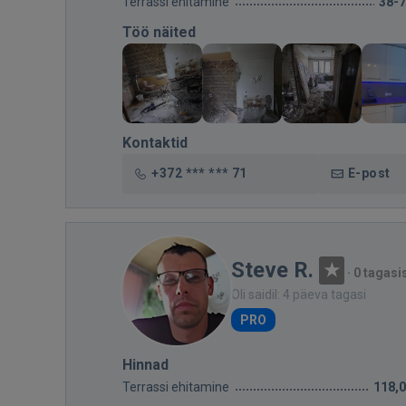
Terrassi ehitamine
38-
Töö näited
Kontaktid
+372 *** *** 71
E-post
Steve R.
·
0 tagasi
Oli saidil: 4 päeva tagasi
PRO
Hinnad
Terrassi ehitamine
118,