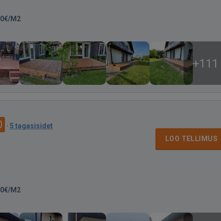
00€/M2
+111
0
·
5 tagasisidet
LOO TELLIMUS
00€/M2