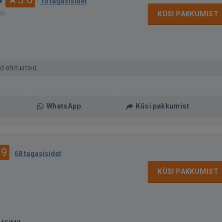
·
10 tagasisidet
si
KÜSI PAKKUMIST
d ehitustöid.
WhatsApp
Küsi pakkumist
.9
·
68 tagasisidet
KÜSI PAKKUMIST