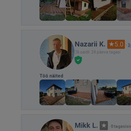
Nazarii K.
5.0
·
3
Oli saidil: 24 päeva tagasi
Töö näited
Mikk L.
·
0 tagasisi