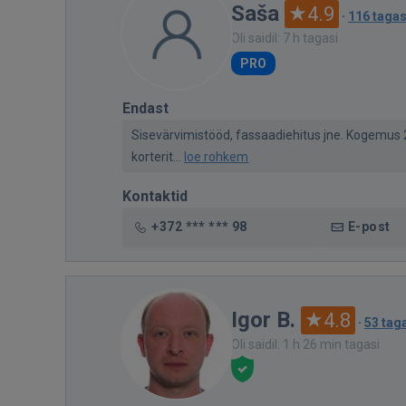
Saša
4.9
·
116 tagas
Oli saidil: 7 h tagasi
PRO
Endast
Sisevärvimistööd, fassaadiehitus jne. Kogemus 
korterit...
loe rohkem
Kontaktid
+372 *** *** 98
E-post
Igor B.
4.8
·
53 tag
Oli saidil: 1 h 26 min tagasi