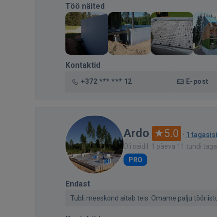
Töö näited
Kontaktid
+372 *** *** 12
E-post
Ardo
5.0
·
1 tagasis
Oli saidil: 1 päeva 11 tundi taga
PRO
Endast
Tubli meeskond aitab teis. Omame palju tööriistu