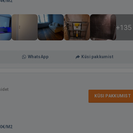
74€/M2
+135
WhatsApp
Küsi pakkumist
sidet
KÜSI PAKKUMIST
00€/M2