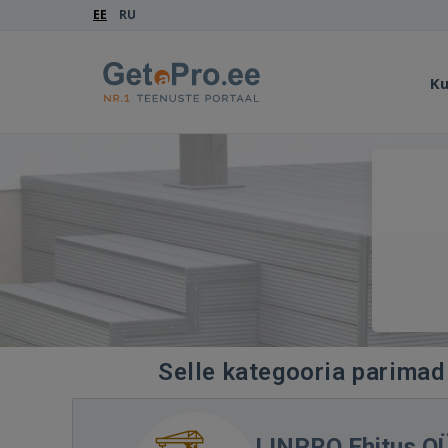
EE
RU
Ku
Selle kategooria parimad 
LINPRO Ehitus O