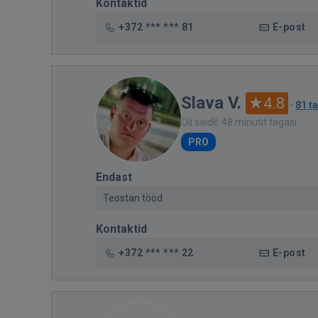
Kontaktid
+372 *** *** 81
E-post
Slava V.
4.8
·
81 t
Oli saidil: 48 minutit tagasi
PRO
Endast
Teostan tööd
Kontaktid
+372 *** *** 22
E-post