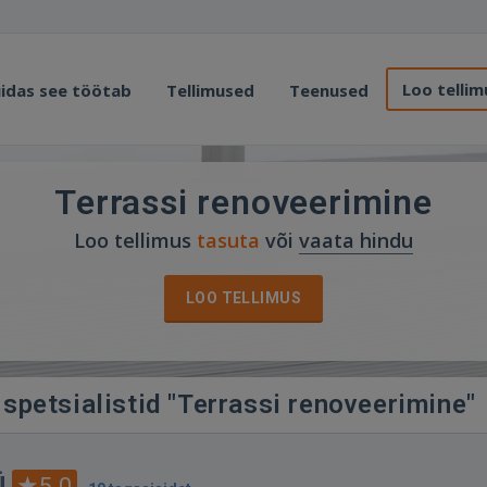
Loo tellim
idas see töötab
Tellimused
Teenused
Terrassi renoveerimine
Loo tellimus
tasuta
või
vaata hindu
LOO TELLIMUS
spetsialistid "Terrassi renoveerimine"
Ü
5.0