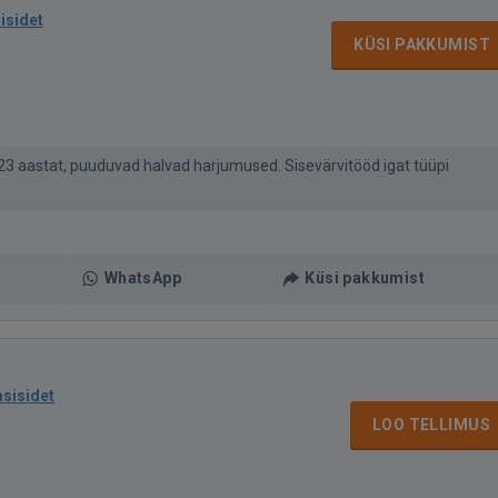
isidet
KÜSI PAKKUMIST
23 aastat, puuduvad halvad harjumused. Sisevärvitööd igat tüüpi
WhatsApp
Küsi pakkumist
asisidet
LOO TELLIMUS