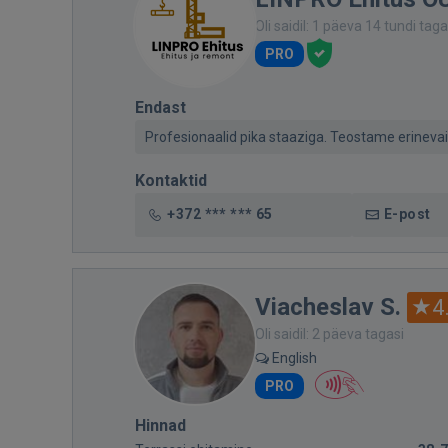
Oli saidil: 1 päeva 14 tundi taga
PRO
Endast
Profesionaalid pika staaziga. Teostame erinevai
Kontaktid
+372 *** *** 65
E-post
Viacheslav S.
4
Oli saidil: 2 päeva tagasi
English
PRO
Hinnad