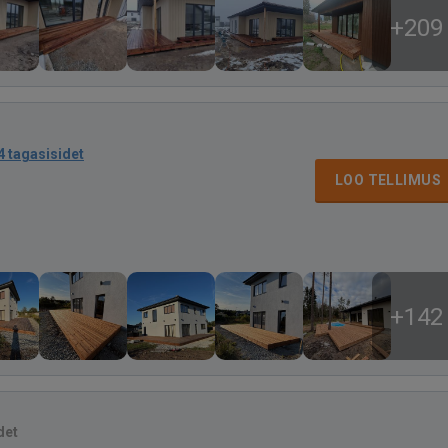
+209
4 tagasisidet
LOO TELLIMUS
+142
det