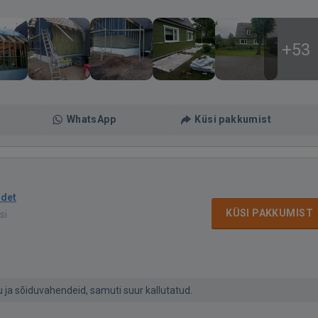
+53
WhatsApp
Küsi pakkumist
idet
KÜSI PAKKUMIST
si
 ja sõiduvahendeid, samuti suur kallutatud.