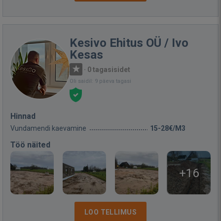
Kesivo Ehitus OÜ / Ivo
Kesas
·
0 tagasisidet
Oli saidil: 9 päeva tagasi
Hinnad
Vundamendi kaevamine
15-28€/M3
Töö näited
+16
LOO TELLIMUS