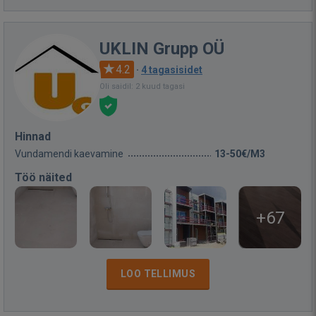
UKLIN Grupp OÜ
4.2
·
4 tagasisidet
Oli saidil: 2 kuud tagasi
Hinnad
Vundamendi kaevamine
13-50€/M3
Töö näited
+67
LOO TELLIMUS