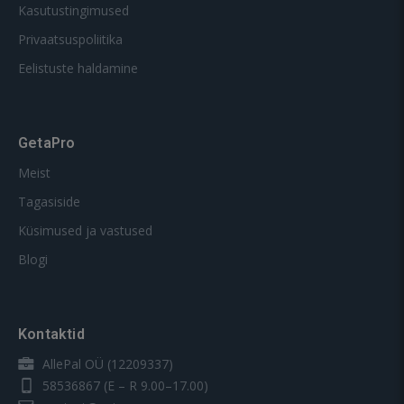
Kasutustingimused
Privaatsuspoliitika
Eelistuste haldamine
GetaPro
Meist
Tagasiside
Küsimused ja vastused
Blogi
Kontaktid
AllePal OÜ (12209337)
58536867
(E – R 9.00–17.00)