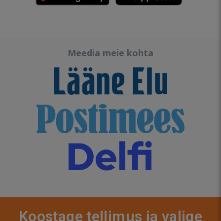
Meedia meie kohta
Koostage tellimus ja valige