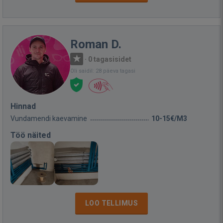
Roman D.
·
0 tagasisidet
Oli saidil: 28 päeva tagasi
Hinnad
Vundamendi kaevamine
10-15€/M3
Töö näited
LOO TELLIMUS