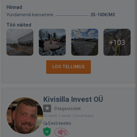
Hinnad
Vundamendi kaevamine
25-100€/M3
Töö näited
+103
LOO TELLIMUS
Kivisilla Invest OÜ
·
0 tagasisidet
Oli saidil: 1 aastat, 2 kuud tagasi
Eesti keeles