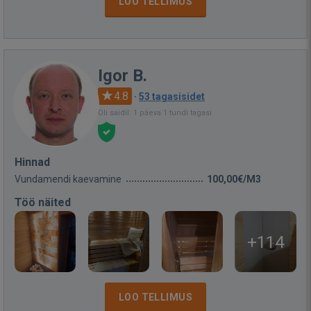
LOO TELLIMUS
Igor B.
4.8
·
53 tagasisidet
Oli saidil: 1 päeva 1 tundi tagasi
Hinnad
Vundamendi kaevamine
100,00€/M3
Töö näited
+114
LOO TELLIMUS