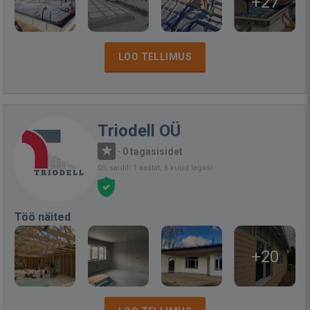
+27
LOO TELLIMUS
Triodell OÜ
·
0 tagasisidet
Oli saidil: 1 aastat, 6 kuud tagasi
Töö näited
+20