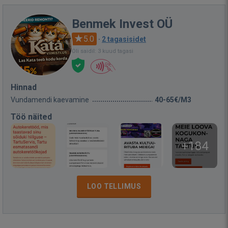
Benmek Invest OÜ
5.0
·
2 tagasisidet
Oli saidil: 3 kuud tagasi
Hinnad
Vundamendi kaevamine
40-65€/M3
Töö näited
+184
LOO TELLIMUS