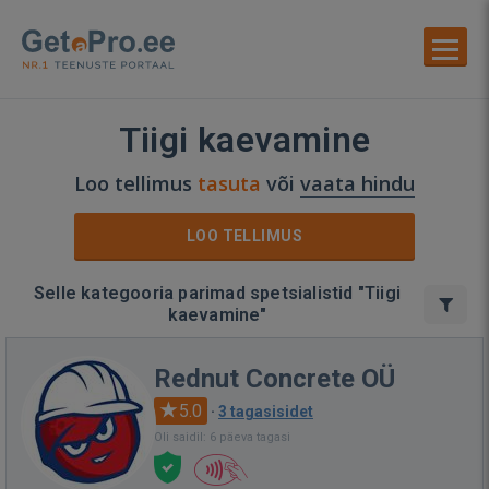
Tiigi kaevamine
Loo tellimus
tasuta
või
vaata hindu
LOO TELLIMUS
Selle kategooria parimad spetsialistid "Tiigi
kaevamine"
Rednut Concrete OÜ
5.0
·
3 tagasisidet
Oli saidil: 6 päeva tagasi