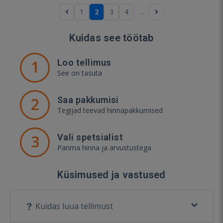
...
1
2
3
4
Kuidas see töötab
1
Loo tellimus
See on tasuta
2
Saa pakkumisi
Tegijad teevad hinnapakkumised
3
Vali spetsialist
Parima hinna ja arvustustega
Küsimused ja vastused
Kuidas luua tellimust