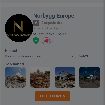
Norbygg Europe
·
0 tagasisidet
Oli saidil: 2 kuud tagasi
Eesti keeles, English
Hinnad
Vundamendi kaevamine
25,00€/M3
Töö näited
+7
LOO TELLIMUS