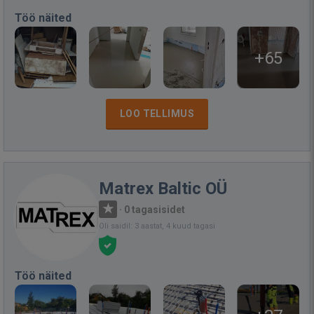
Töö näited
+65
LOO TELLIMUS
Matrex Baltic OÜ
·
0 tagasisidet
Oli saidil: 3 aastat, 4 kuud tagasi
Töö näited