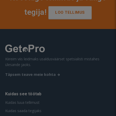
tegija!
LOO TELLIMUS
Kiireim viis leidmaks usaldusväärset spetsialisti mistahes
ülesande jaoks.
Täpsem teave meie kohta
Kuidas see töötab
Kuidas luua tellimust
Kuidas saada tegijaks