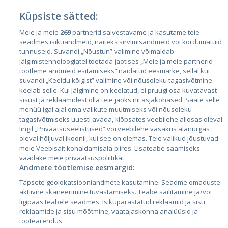
Küpsiste sätted:
Meie ja meie
269
partnerid salvestavame ja kasutame teie
Riigid
seadmes isikuandmeid, näiteks sirvimisandmeid või kordumatuid
Eesti
tunnuseid. Suvandi „Nõustun” valimine võimaldab
jälgimistehnoloogiatel toetada jaotises „Meie ja meie partnerid
Läti
töötleme andmeid esitamiseks” näidatud eesmärke, sellal kui
suvandi „Keeldu kõigist” valimine või nõusoleku tagasivõtmine
Leedu
keelab selle. Kui jälgimine on keelatud, ei pruugi osa kuvatavast
sisust ja reklaamidest olla teie jaoks nii asjakohased. Saate selle
menüü igal ajal oma valikute muutmiseks või nõusoleku
tagasivõtmiseks uuesti avada, klõpsates veebilehe allosas oleval
lingil „Privaatsuseelistused” või veebilehe vasakus alanurgas
oleval hõljuval ikoonil, kui see on olemas. Teie valikud jõustuvad
meie Veebisait kohaldamisala piires. Lisateabe saamiseks
vaadake meie privaatsuspoliitikat.
Andmete töötlemise eesmärgid:
City24.lv
CVbankas.lt
Täpsete geolokatsiooniandmete kasutamine. Seadme omaduste
City24.ee
Kainos.lt
aktiivne skaneerimine tuvastamiseks. Teabe säilitamine ja/või
ligipääs teabele seadmes. Isikupärastatud reklaamid ja sisu,
GetaPro.lv
Paslaugos.lt
reklaamide ja sisu mõõtmine, vaatajaskonna analüüsid ja
GetaPro.ee
auto24.ee
tootearendus.
Skelbiu.lt
KV.ee