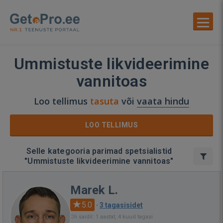
Ummistuste likvideerimine
vannitoas
Loo tellimus
tasuta
või
vaata hindu
LOO TELLIMUS
Selle kategooria parimad spetsialistid
"Ummistuste likvideerimine vannitoas"
Marek L.
5.0
·
3 tagasisidet
Oli saidil: 1 aastat, 4 kuud tagasi