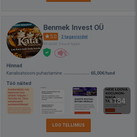
Benmek Invest OÜ
5.0
·
2 tagasisidet
Oli saidil: 3 kuud tagasi
Hinnad
Kanalisatsiooni puhastamine
65,00€/tund
Töö näited
+184
LOO TELLIMUS