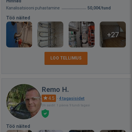
Hinnad
Kanalisatsiooni puhastamine
50,00€/tund
Töö näited
+27
LOO TELLIMUS
Remo H.
4.5
·
4 tagasisidet
Oli saidil: 1 päeva 9 tundi tagasi
Töö näited