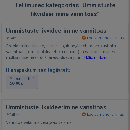
Tellimused kategoorias "Ummistuste
likvideerimine vannitoas"
Ummistuste likvideerimine vannitoas
Loo sarnane tellimus
Tartu
Probleemiks siis see, et vesi liigub aeglaselt äravoolust alla
vannitoas (torusiil olulist efekti ei anna) ja wc potis, esineb
mulksumise häält duši äravooluava juur…
Näita rohkem
Hinnapakkumised tegijatelt:
Pakkumine Nr 1
50,00€
Ummistuste likvideerimine vannitoas
Loo sarnane tellimus
Tallinn
Vannitoa valamus vesi jääb seisma