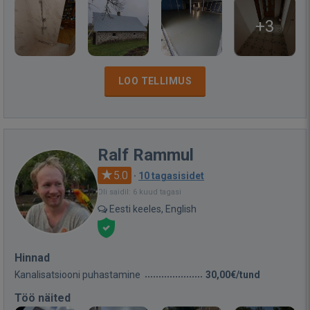
+3
LOO TELLIMUS
Ralf Rammul
5.0
·
10 tagasisidet
Oli saidil: 6 kuud tagasi
Eesti keeles, English
Hinnad
Kanalisatsiooni puhastamine
30,00€/tund
Töö näited