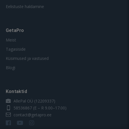
Eelistuste haldamine
GetaPro
Meist
Tagasiside
Küsimused ja vastused
Blogi
Kontaktid
AllePal OÜ (12209337)
58536867
(E – R 9.00–17.00)
contact@getapro.ee