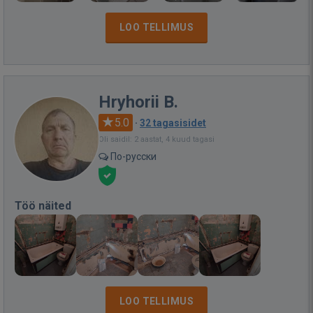
LOO TELLIMUS
Hryhorii B.
5.0
·
32 tagasisidet
Oli saidil: 2 aastat, 4 kuud tagasi
По-русски
Töö näited
LOO TELLIMUS