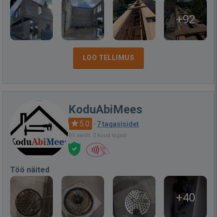
+92
LOO TELLIMUS
KoduAbiMees
5.0
·
7 tagasisidet
Oli saidil: 2 kuud tagasi
Töö näited
+40