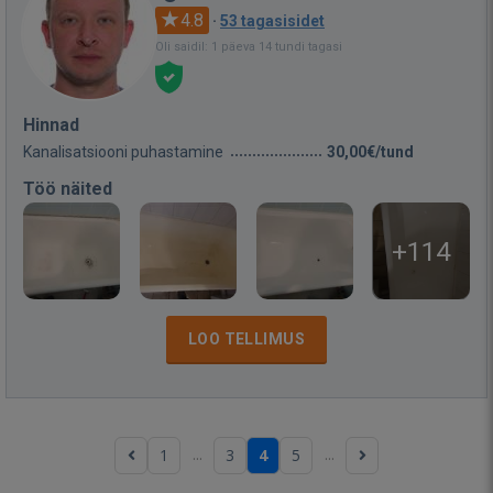
4.8
·
53 tagasisidet
Oli saidil: 1 päeva 14 tundi tagasi
Hinnad
Kanalisatsiooni puhastamine
30,00€/tund
Töö näited
+114
LOO TELLIMUS
...
...
1
3
4
5