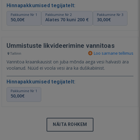
Hinnapakkumised tegijatelt:
Pakkumine Nr 1
Pakkumine Nr 2
Pakkumine Nr 3
50,00€
Alates 70 kuni 200 €
30,00€
Ummistuste likvideerimine vannitoas
Loo sarnane tellimus
Tallinn
Vannitoa kraanikausist on juba mõnda aega vesi halvasti ära
voolanud. Nüüd ei voola vesi ära ka dušikabiinist.
Hinnapakkumised tegijatelt:
Pakkumine Nr 1
50,00€
NÄITA ROHKEM