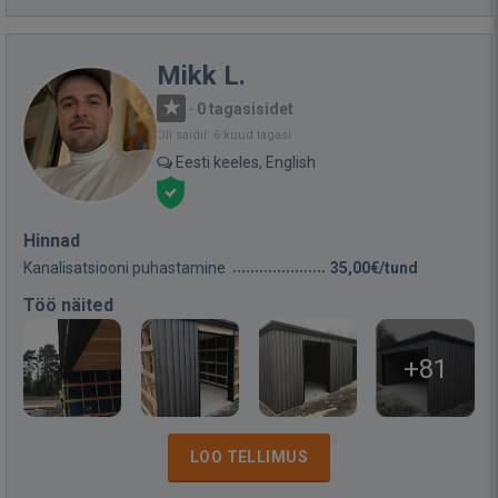
Mikk L.
·
0 tagasisidet
Oli saidil: 6 kuud tagasi
Eesti keeles, English
Hinnad
Kanalisatsiooni puhastamine
35,00€/tund
Töö näited
+81
LOO TELLIMUS