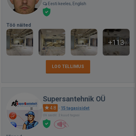
Eesti keeles, English
Töö näited
+113
LOO TELLIMUS
Supersantehnik OÜ
4.8
·
15 tagasisidet
Oli saidil: 2 kuud tagasi