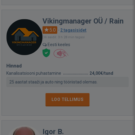
Vikingmanager OÜ / Rain
5.0
·
2 tagasisidet
Oli saidil: 3 h 28 min tagasi
Eesti keeles
Hinnad
Kanalisatsiooni puhastamine
24,00€/tund
25 aastat staaži ja auto ning tööriistad olemas.
LOO TELLIMUS
Igor B.