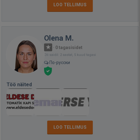
LOO TELLIMUS
Olena M.
·
0 tagasisidet
Oli saidil: 2 aastat, 5 kuud tagasi
По-русски
Töö näited
LOO TELLIMUS