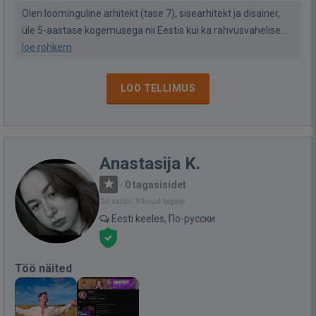
Olen loominguline arhitekt (tase 7), sisearhitekt ja disainer,
üle 5-aastase kogemusega nii Eestis kui ka rahvusvahelise...
loe rohkem
LOO TELLIMUS
Anastasija K.
·
0 tagasisidet
Oli saidil: 9 kuud tagasi
Eesti keeles, По-русски
Töö näited