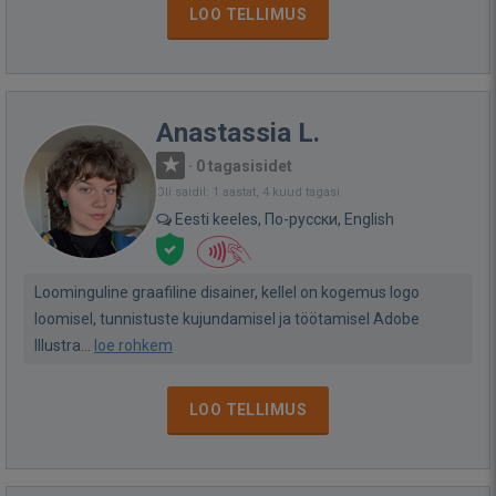
LOO TELLIMUS
Anastassia L.
·
0 tagasisidet
Oli saidil: 1 aastat, 4 kuud tagasi
Eesti keeles, По-русски, English
Loominguline graafiline disainer, kellel on kogemus logo
loomisel, tunnistuste kujundamisel ja töötamisel Adobe
Illustra...
loe rohkem
LOO TELLIMUS