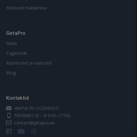
Eelistuste haldamine
GetaPro
Meist
Tagasiside
Küsimused ja vastused
Blogi
Kontaktid
AllePal OÜ (12209337)
58536867
(E – R 9.00–17.00)
contact@getapro.ee