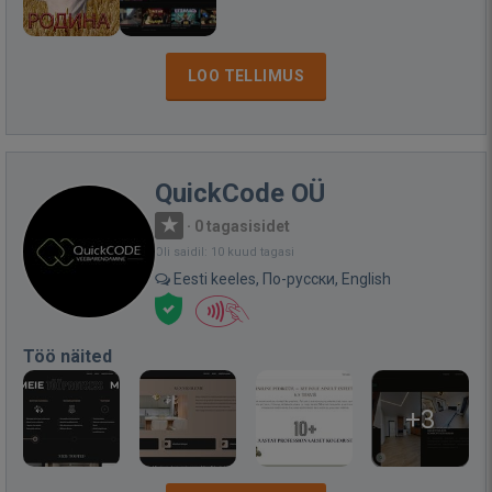
LOO TELLIMUS
QuickCode OÜ
·
0 tagasisidet
Oli saidil: 10 kuud tagasi
Eesti keeles, По-русски, English
Töö näited
+3