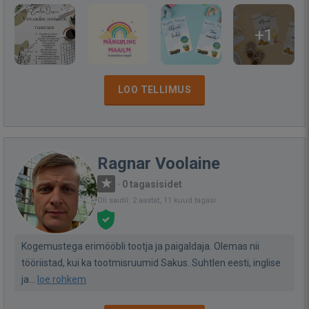
+1
LOO TELLIMUS
Ragnar Voolaine
·
0 tagasisidet
Oli saidil: 2 aastat, 11 kuud tagasi
Kogemustega erimööbli tootja ja paigaldaja. Olemas nii
tööriistad, kui ka tootmisruumid Sakus. Suhtlen eesti, inglise
ja...
loe rohkem