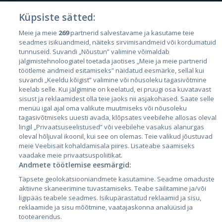
Küpsiste sätted:
Meie ja meie
269
partnerid salvestavame ja kasutame teie
Riigid
seadmes isikuandmeid, näiteks sirvimisandmeid või kordumatuid
Eesti
tunnuseid. Suvandi „Nõustun” valimine võimaldab
jälgimistehnoloogiatel toetada jaotises „Meie ja meie partnerid
Läti
töötleme andmeid esitamiseks” näidatud eesmärke, sellal kui
suvandi „Keeldu kõigist” valimine või nõusoleku tagasivõtmine
Leedu
keelab selle. Kui jälgimine on keelatud, ei pruugi osa kuvatavast
sisust ja reklaamidest olla teie jaoks nii asjakohased. Saate selle
menüü igal ajal oma valikute muutmiseks või nõusoleku
tagasivõtmiseks uuesti avada, klõpsates veebilehe allosas oleval
lingil „Privaatsuseelistused” või veebilehe vasakus alanurgas
oleval hõljuval ikoonil, kui see on olemas. Teie valikud jõustuvad
meie Veebisait kohaldamisala piires. Lisateabe saamiseks
vaadake meie privaatsuspoliitikat.
Andmete töötlemise eesmärgid:
City24.lv
CVbankas.lt
Täpsete geolokatsiooniandmete kasutamine. Seadme omaduste
City24.ee
Kainos.lt
aktiivne skaneerimine tuvastamiseks. Teabe säilitamine ja/või
ligipääs teabele seadmes. Isikupärastatud reklaamid ja sisu,
GetaPro.lv
Paslaugos.lt
reklaamide ja sisu mõõtmine, vaatajaskonna analüüsid ja
GetaPro.ee
auto24.ee
tootearendus.