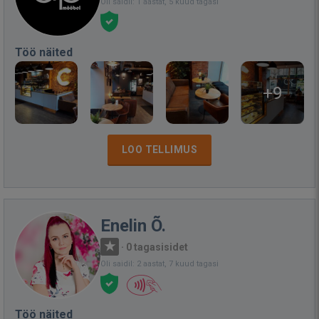
Oli saidil: 1 aastat, 5 kuud tagasi
Töö näited
+9
LOO TELLIMUS
Enelin Õ.
·
0 tagasisidet
Oli saidil: 2 aastat, 7 kuud tagasi
Töö näited