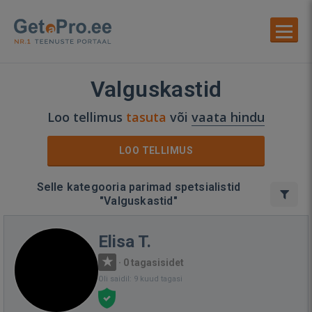
Valguskastid
Loo tellimus
tasuta
või
vaata hindu
LOO TELLIMUS
Selle kategooria parimad spetsialistid
"Valguskastid"
Elisa T.
·
0 tagasisidet
Oli saidil: 9 kuud tagasi