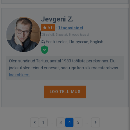
Jevgeni Z.
5.0
·
1 tagasisidet
Oli saidil: 3 aastat, 8 kuud tagasi
Eesti keeles, По-русски, English
Olen sündinud Tartus, aastal 1983 tööliste perekonnas. Elu
jooksul olen teinud erinevat, nagu iga korralik meesterahvas...
loe rohkem
LOO TELLIMUS
...
...
1
3
4
5