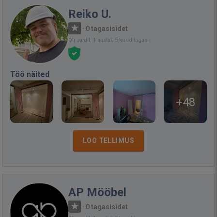
Reiko U.
·
0 tagasisidet
Oli saidil: 1 aastat, 5 kuud tagasi
Töö näited
+48
LOO TELLIMUS
AP Mööbel
·
0 tagasisidet