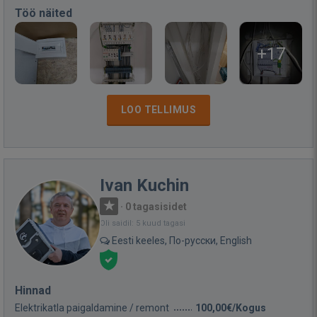
Töö näited
+17
LOO TELLIMUS
Ivan Kuchin
·
0 tagasisidet
Oli saidil: 5 kuud tagasi
Eesti keeles, По-русски, English
Hinnad
Elektrikatla paigaldamine / remont
100,00€/Kogus