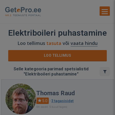
Elektriboileri puhastamine
Loo tellimus
tasuta
või
vaata hindu
LOO TELLIMUS
Selle kategooria parimad spetsialistid
"Elektriboileri puhastamine"
Thomas Raud
5.0
·
3 tagasisidet
Oli saidil: 5 kuud tagasi