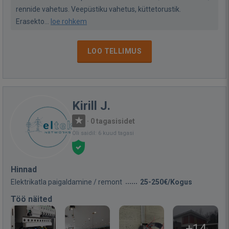
rennide vahetus. Veepüstiku vahetus, küttetorustik.
Erasekto...
loe rohkem
LOO TELLIMUS
Kirill J.
·
0 tagasisidet
Oli saidil: 6 kuud tagasi
Hinnad
Elektrikatla paigaldamine / remont
25-250€/Kogus
Töö näited
+14