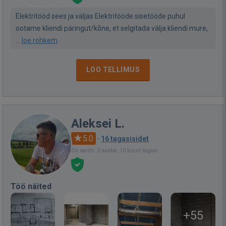
Elektritööd sees ja väljas Elektritööde sisetööde puhul
ootame kliendi päringut/kõne, et selgitada välja kliendi mure,
...
loe rohkem
LOO TELLIMUS
Aleksei L.
5.0
·
16 tagasisidet
Oli saidil: 3 aastat, 10 kuud tagasi
Töö näited
+55