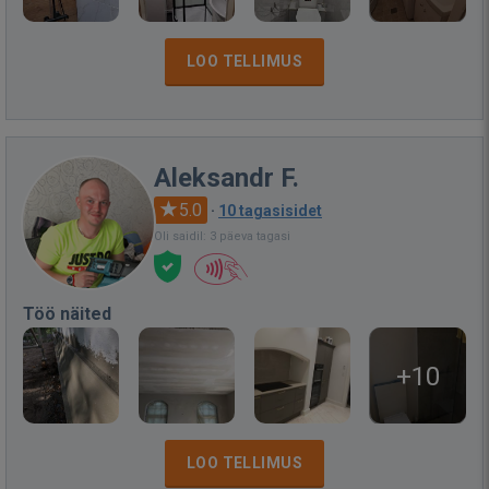
LOO TELLIMUS
Aleksandr F.
5.0
·
10 tagasisidet
Oli saidil: 3 päeva tagasi
Töö näited
+10
LOO TELLIMUS