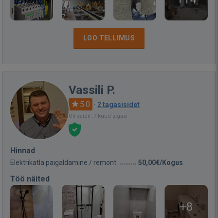
LOO TELLIMUS
Vassili P.
5.0
·
2 tagasisidet
Oli saidil: 7 kuud tagasi
Hinnad
Elektrikatla paigaldamine / remont
50,00€/Kogus
Töö näited
+8