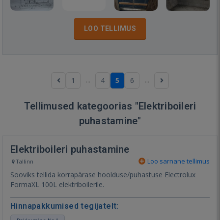
LOO TELLIMUS
...
...
1
4
5
6
Tellimused kategoorias "Elektriboileri
puhastamine"
Elektriboileri puhastamine
Loo sarnane tellimus
Tallinn
Sooviks tellida korrapärase hoolduse/puhastuse Electrolux
FormaXL 100L elektriboilerile.
Hinnapakkumised tegijatelt: