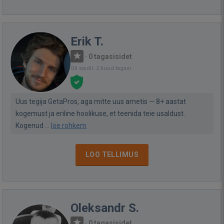
Erik T.
·
0 tagasisidet
Oli saidil: 2 kuud tagasi
Uus tegija GetaPros, aga mitte uus ametis — 8+ aastat
kogemust ja eriline hoolikuse, et teenida teie usaldust.
Kogenud ...
loe rohkem
LOO TELLIMUS
Oleksandr S.
·
0 tagasisidet