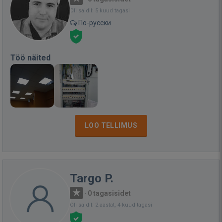
Oli saidil: 5 kuud tagasi
По-русски
Töö näited
LOO TELLIMUS
Targo P.
·
0 tagasisidet
Oli saidil: 2 aastat, 4 kuud tagasi