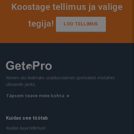
Koostage tellimus ja valige
tegija!
LOO TELLIMUS
Kiireim viis leidmaks usaldusväärset spetsialisti mistahes
ülesande jaoks.
Täpsem teave meie kohta
Kuidas see töötab
Kuidas luua tellimust