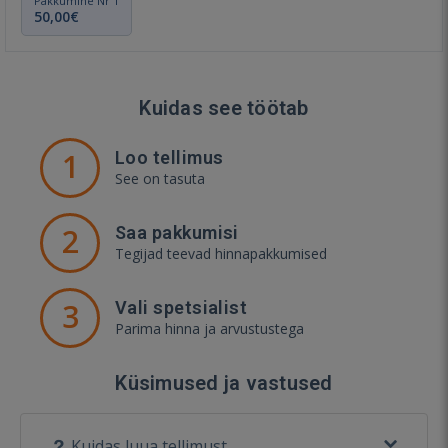
Pakkumine Nr 1
50,00€
Kuidas see töötab
1
Loo tellimus
See on tasuta
2
Saa pakkumisi
Tegijad teevad hinnapakkumised
3
Vali spetsialist
Parima hinna ja arvustustega
Küsimused ja vastused
Kuidas luua tellimust