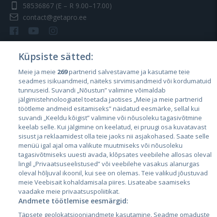
58536867
(E – R 9.00–17.00)
contact@getapro.ee
Küpsiste sätted:
Meie ja meie
269
partnerid salvestavame ja kasutame teie
Riigid
seadmes isikuandmeid, näiteks sirvimisandmeid või kordumatuid
Eesti
tunnuseid. Suvandi „Nõustun” valimine võimaldab
jälgimistehnoloogiatel toetada jaotises „Meie ja meie partnerid
Läti
töötleme andmeid esitamiseks” näidatud eesmärke, sellal kui
suvandi „Keeldu kõigist” valimine või nõusoleku tagasivõtmine
Leedu
keelab selle. Kui jälgimine on keelatud, ei pruugi osa kuvatavast
sisust ja reklaamidest olla teie jaoks nii asjakohased. Saate selle
menüü igal ajal oma valikute muutmiseks või nõusoleku
tagasivõtmiseks uuesti avada, klõpsates veebilehe allosas oleval
lingil „Privaatsuseelistused” või veebilehe vasakus alanurgas
oleval hõljuval ikoonil, kui see on olemas. Teie valikud jõustuvad
meie Veebisait kohaldamisala piires. Lisateabe saamiseks
vaadake meie privaatsuspoliitikat.
Andmete töötlemise eesmärgid:
City24.lv
CVbankas.lt
Täpsete geolokatsiooniandmete kasutamine. Seadme omaduste