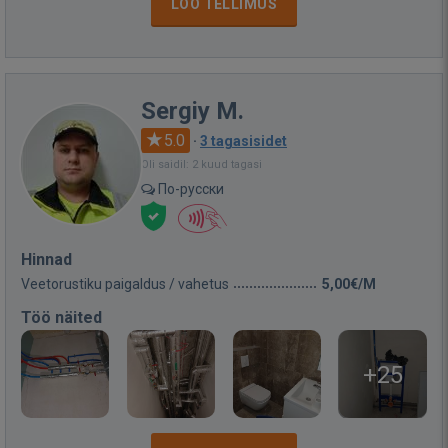
LOO TELLIMUS
Sergiy M.
5.0
·
3 tagasisidet
Oli saidil: 2 kuud tagasi
По-русски
Hinnad
Veetorustiku paigaldus / vahetus
5,00€/M
Töö näited
+25