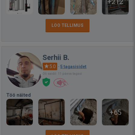
+212
LOO TELLIMUS
Serhii B.
5.0
·
5 tagasisidet
Oli saidil: 11 päeva tagasi
Töö näited
+65