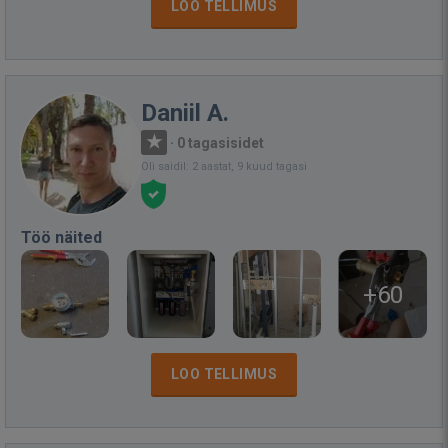
LOO TELLIMUS
Daniil A.
·
0 tagasisidet
Oli saidil: 2 aastat, 9 kuud tagasi
Töö näited
+60
LOO TELLIMUS