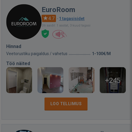
EuroRoom
4.7
·
1 tagasisidet
Oli saidil: 1 aastat, 3 kuud tagasi
Hinnad
Veetorustiku paigaldus / vahetus
1-100€/M
Töö näited
+245
LOO TELLIMUS