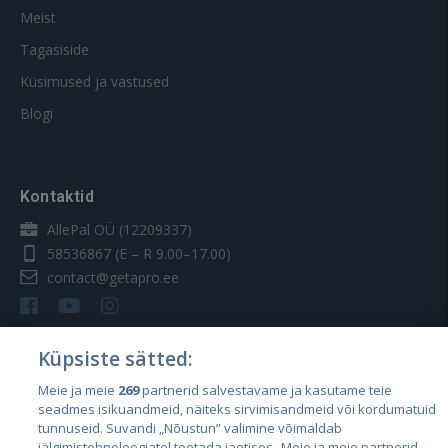
Meist
Tagasiside
Küsimused ja vastused
Blogi
Kontaktid
AllePal OÜ (12209337)
58536867
(E – R 9.00–17.00)
contact@getapro.ee
Küpsiste sätted:
Meie ja meie
269
partnerid salvestavame ja kasutame teie
Riigid
seadmes isikuandmeid, näiteks sirvimisandmeid või kordumatuid
Eesti
tunnuseid. Suvandi „Nõustun” valimine võimaldab
jälgimistehnoloogiatel toetada jaotises „Meie ja meie partnerid