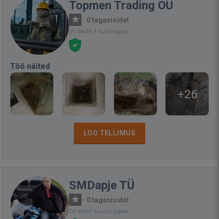
Topmen Trading OÜ
·
0 tagasisidet
Oli saidil: 1 kuud tagasi
Töö näited
+26
LOO TELLIMUS
SMDapje TÜ
·
0 tagasisidet
Oli saidil: 6 kuud tagasi