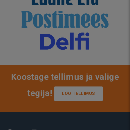
Koostage tellimus ja valige
tegija!
LOO TELLIMUS