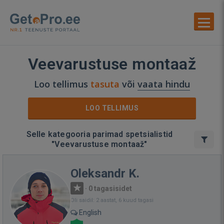
Veevarustuse montaaž
Loo tellimus
tasuta
või
vaata hindu
LOO TELLIMUS
Selle kategooria parimad spetsialistid
"Veevarustuse montaaž"
Oleksandr K.
·
0 tagasisidet
Oli saidil: 2 aastat, 6 kuud tagasi
English