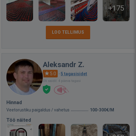
+175
LOO TELLIMUS
Aleksandr Z.
5.0
·
5 tagasisidet
Oli saidil: 4 päeva tagasi
Hinnad
Veetorustiku paigaldus / vahetus
100-300€/M
Töö näited