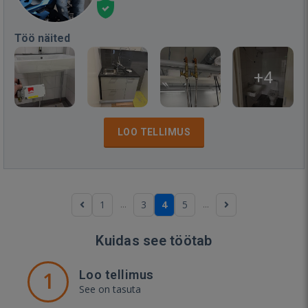
Töö näited
+4
LOO TELLIMUS
...
...
1
3
4
5
Kuidas see töötab
1
Loo tellimus
See on tasuta