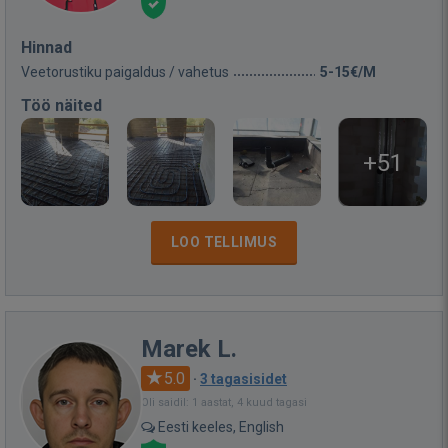
Hinnad
Veetorustiku paigaldus / vahetus
5-15€/M
Töö näited
+51
LOO TELLIMUS
Marek L.
5.0
·
3 tagasisidet
Oli saidil: 1 aastat, 4 kuud tagasi
Eesti keeles, English