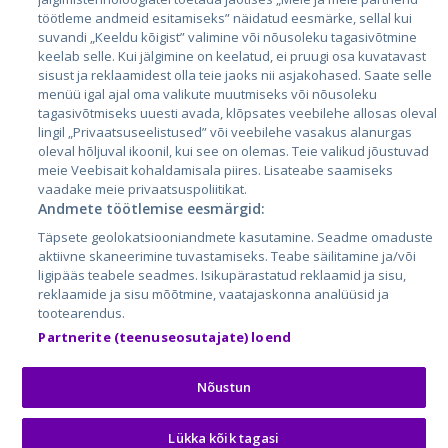
Läti
töötleme andmeid esitamiseks” näidatud eesmärke, sellal kui
suvandi „Keeldu kõigist” valimine või nõusoleku tagasivõtmine
Leedu
keelab selle. Kui jälgimine on keelatud, ei pruugi osa kuvatavast
sisust ja reklaamidest olla teie jaoks nii asjakohased. Saate selle
menüü igal ajal oma valikute muutmiseks või nõusoleku
tagasivõtmiseks uuesti avada, klõpsates veebilehe allosas oleval
lingil „Privaatsuseelistused” või veebilehe vasakus alanurgas
oleval hõljuval ikoonil, kui see on olemas. Teie valikud jõustuvad
meie Veebisait kohaldamisala piires. Lisateabe saamiseks
vaadake meie privaatsuspoliitikat.
Andmete töötlemise eesmärgid:
City24.lv
CVbankas.lt
Täpsete geolokatsiooniandmete kasutamine. Seadme omaduste
City24.ee
Kainos.lt
aktiivne skaneerimine tuvastamiseks. Teabe säilitamine ja/või
ligipääs teabele seadmes. Isikupärastatud reklaamid ja sisu,
GetaPro.lv
Paslaugos.lt
reklaamide ja sisu mõõtmine, vaatajaskonna analüüsid ja
GetaPro.ee
auto24.ee
tootearendus.
Skelbiu.lt
KV.ee
Partnerite (teenuseosutajate) loend
Autoplius.lt
Osta.ee
Aruodas.lt
KuldneBörs.ee
Nõustun
Lükka kõik tagasi