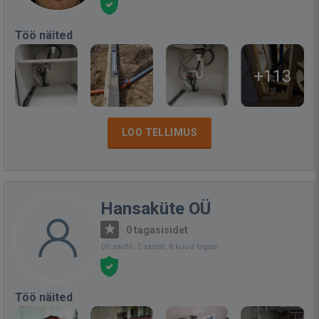
Töö näited
+113
LOO TELLIMUS
Hansaküte OÜ
·
0 tagasisidet
Oli saidil: 2 aastat, 8 kuud tagasi
Töö näited