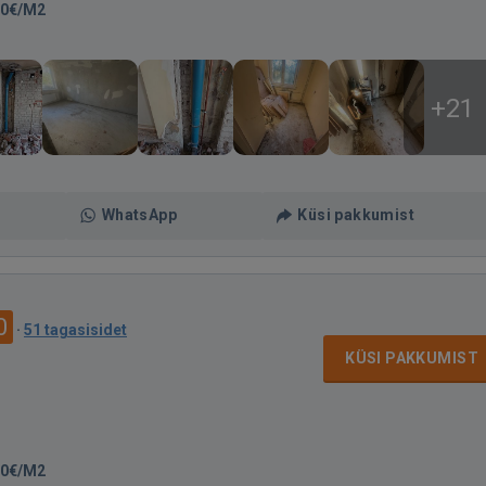
00€/M2
+21
WhatsApp
Küsi pakkumist
0
·
51 tagasisidet
KÜSI PAKKUMIST
30€/M2