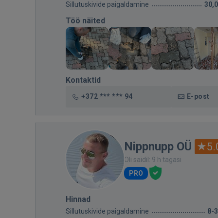
Sillutuskivide paigaldamine
30,
Töö näited
Kontaktid
+372 *** *** 94
E-post
Nippnupp OÜ
5.
Oli saidil: 9 h tagasi
PRO
Hinnad
Sillutuskivide paigaldamine
8-