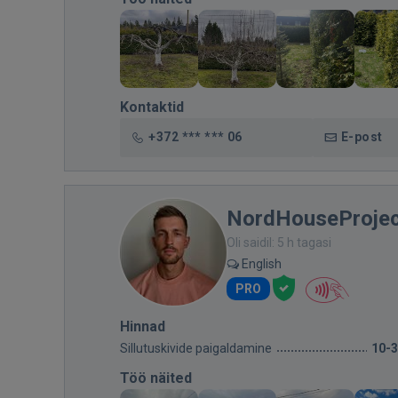
Kontaktid
+372 *** *** 06
E-post
NordHouseProjec
Oli saidil: 5 h tagasi
English
PRO
Hinnad
Sillutuskivide paigaldamine
10-
Töö näited