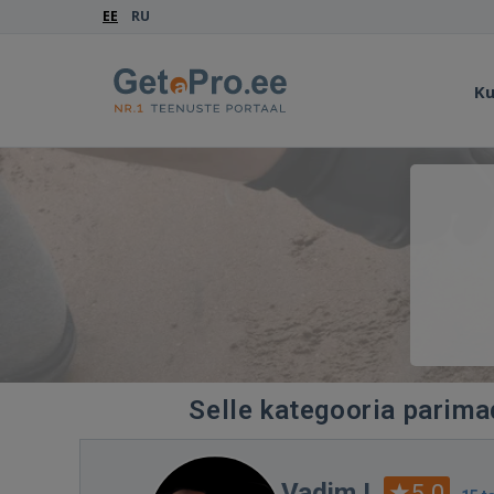
EE
RU
Ku
Selle kategooria parimad
Vadim I.
5.0