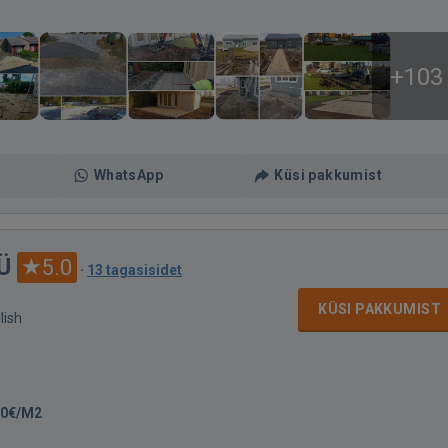
+103
WhatsApp
Küsi pakkumist
Ü
5.0
·
13 tagasisidet
KÜSI PAKKUMIST
lish
00€/M2