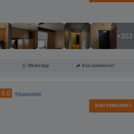
+353
WhatsApp
Küsi pakkumist
5.0
·
9 tagasisidet
KÜSI PAKKUMIST