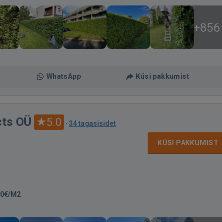
+856
WhatsApp
Küsi pakkumist
ts OÜ
5.0
·
34 tagasisidet
KÜSI PAKKUMIST
30€/M2