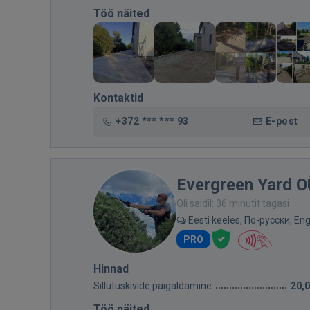
Töö näited
Kontaktid
+372 *** *** 93
E-post
Evergreen Yard O
Oli saidil: 36 minutit tagasi
Eesti keeles, По-русски, Eng
PRO
Hinnad
Sillutuskivide paigaldamine
20,
Töö näited