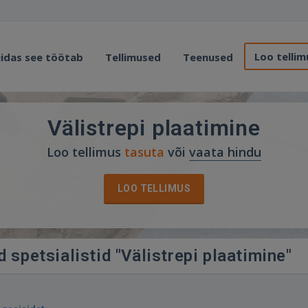
Loo tellim
idas see töötab
Tellimused
Teenused
Välistrepi plaatimine
Loo tellimus
tasuta
või
vaata hindu
LOO TELLIMUS
 spetsialistid "Välistrepi plaatimine"