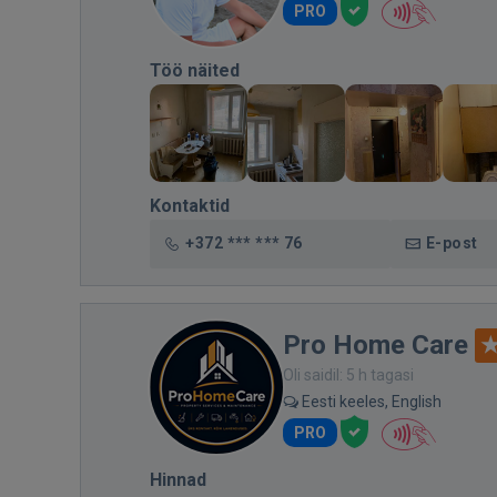
PRO
Töö näited
Kontaktid
+372 *** *** 76
E-post
Pro Home Care
Oli saidil: 5 h tagasi
Eesti keeles, English
PRO
Hinnad