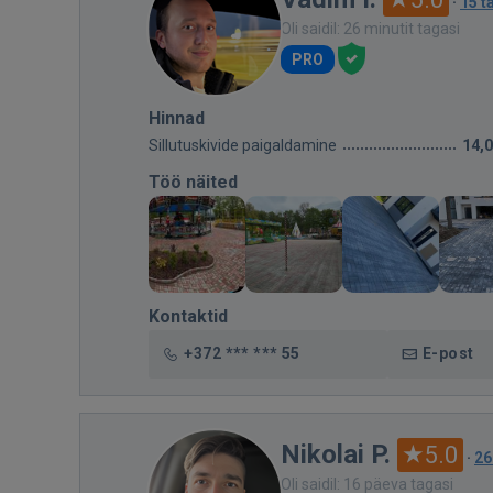
·
15 t
Oli saidil: 26 minutit tagasi
PRO
Hinnad
Sillutuskivide paigaldamine
14,
Töö näited
Kontaktid
+372 *** *** 55
E-post
Nikolai P.
5.0
·
26
Oli saidil: 16 päeva tagasi