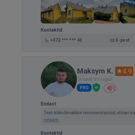
Kontaktid
+372 *** *** 43
E-post
Maksym K.
4.9
Oli saidil: 9 h tagasi
PRO
Endast
Teen kõikvõimalikke renoveerimistöid, ehitan maj
rohkem
Kontaktid