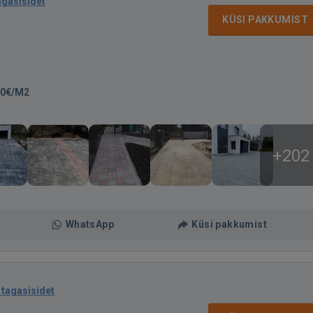
agasisidet
KÜSI PAKKUMIST
00€/M2
+202
WhatsApp
Küsi pakkumist
 tagasisidet