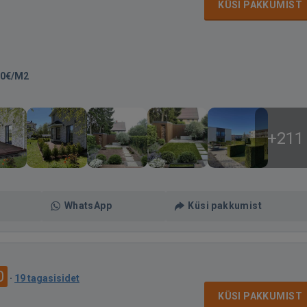
KÜSI PAKKUMIST
00€/M2
+211
WhatsApp
Küsi pakkumist
0
·
19 tagasisidet
KÜSI PAKKUMIST