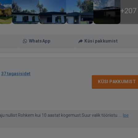
+207
WhatsApp
Küsi pakkumist
·
37 tagasisidet
KÜSI PAKKUMIST
u nullist Rohkem kui 10 aastat kogemust Suur valik tööriistu. ...
loe