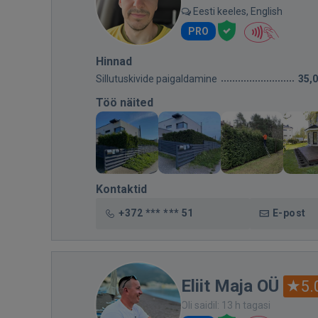
Eesti keeles, English
PRO
Hinnad
Sillutuskivide paigaldamine
35,
Töö näited
Kontaktid
+372 *** *** 51
E-post
Eliit Maja OÜ
5.
Oli saidil: 13 h tagasi