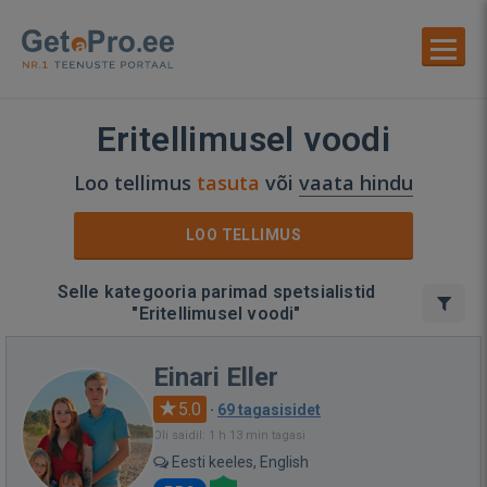
Eritellimusel voodi
Loo tellimus
tasuta
või
vaata hindu
LOO TELLIMUS
Selle kategooria parimad spetsialistid
"Eritellimusel voodi"
Einari Eller
5.0
·
69 tagasisidet
Oli saidil: 1 h 13 min tagasi
Eesti keeles, English