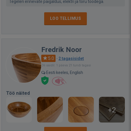
Tegelen erinevate paigaldus, elektri ja toru töödega.
LOO TELLIMUS
Fredrik Noor
5.0
·
2 tagasisidet
Oli saidil: 1 päeva 21 tundi tagasi
Eesti keeles, English
Töö näited
+2