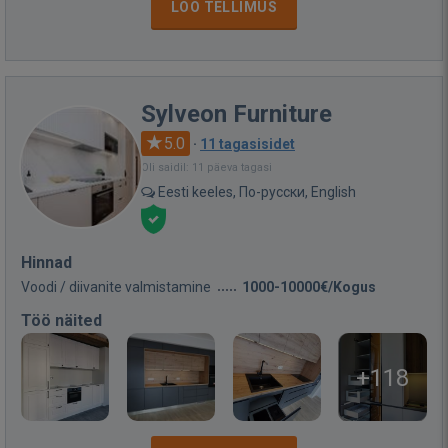
LOO TELLIMUS
Sylveon Furniture
5.0
·
11 tagasisidet
Oli saidil: 11 päeva tagasi
Eesti keeles, По-русски, English
Hinnad
Voodi / diivanite valmistamine
1000-10000€/Kogus
Töö näited
+118