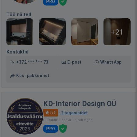
PRO
Töö näited
+21
Kontaktid
+372 *** *** 73
E-post
WhatsApp
Küsi pakkumist
KD-Interior Design OÜ
5.0
·
2 tagasisidet
Oli saidil: 1 päeva 1 tundi tagasi
PRO