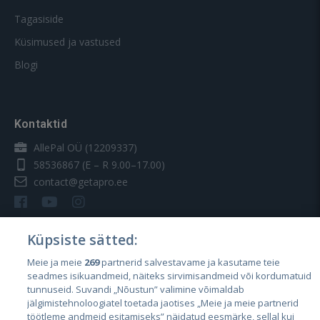
Tagasiside
Küsimused ja vastused
Blogi
Kontaktid
AllePal OÜ (12209337)
58536867
(E – R 9.00–17.00)
contact@getapro.ee
Küpsiste sätted:
Meie ja meie
269
partnerid salvestavame ja kasutame teie
Riigid
seadmes isikuandmeid, näiteks sirvimisandmeid või kordumatuid
Eesti
tunnuseid. Suvandi „Nõustun” valimine võimaldab
jälgimistehnoloogiatel toetada jaotises „Meie ja meie partnerid
Läti
töötleme andmeid esitamiseks” näidatud eesmärke, sellal kui