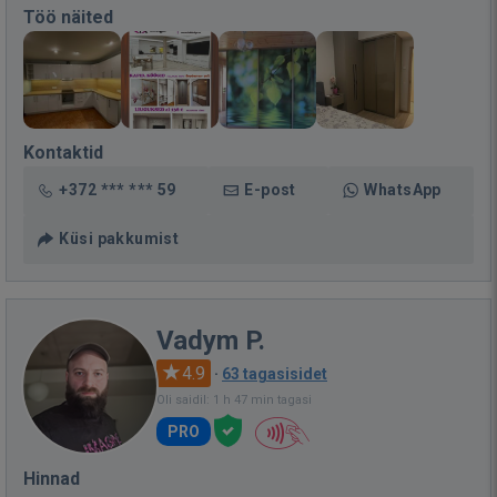
Töö näited
Kontaktid
+372 *** *** 59
E-post
WhatsApp
Küsi pakkumist
Vadym P.
4.9
·
63 tagasisidet
Oli saidil: 1 h 47 min tagasi
PRO
Hinnad