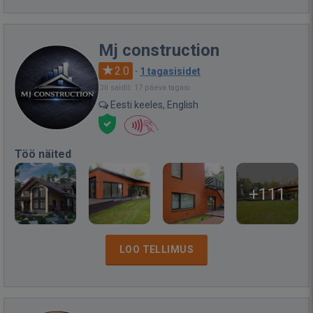
Mj construction
2.0
·
1 tagasisidet
Oli saidil: 17 päeva tagasi
Eesti keeles, English
Töö näited
+111
LOO TELLIMUS