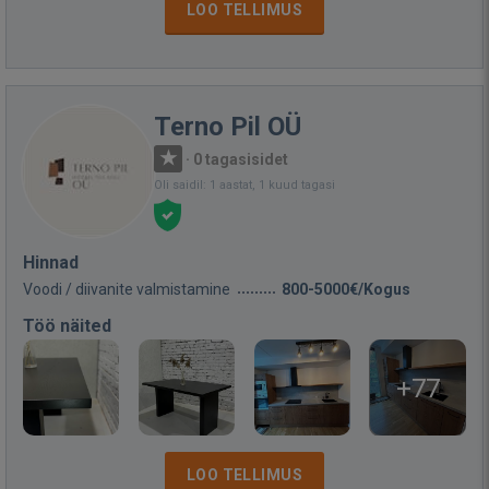
LOO TELLIMUS
Terno Pil OÜ
·
0 tagasisidet
Oli saidil: 1 aastat, 1 kuud tagasi
Hinnad
Voodi / diivanite valmistamine
800-5000€/Kogus
Töö näited
+77
LOO TELLIMUS