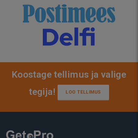
Koostage tellimus ja valige
tegija!
LOO TELLIMUS