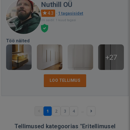
Nuthill OÜ
4.3
·
1 tagasisidet
Oli saidil: 1 kuud tagasi
Töö näited
+27
LOO TELLIMUS
...
1
2
3
4
Tellimused kategoorias "Eritellimusel