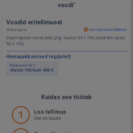
voodi"
Voodid eritellimusel
Loo sarnane tellimus
Harkujärve
Vajan lapsele voodi pildi j2rgi. Suurus 94 x 196 (madratsi jaoks
90 x 190)
Hinnapakkumised tegijatelt:
Pakkumine Nr 1
Alates 100 kuni 400 €
Kuidas see töötab
1
Loo tellimus
See on tasuta