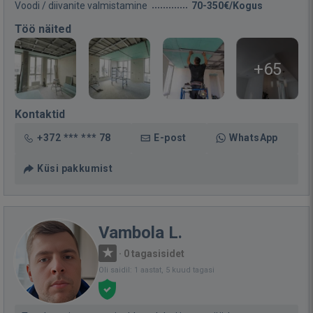
Voodi / diivanite valmistamine
70-350€/Kogus
Töö näited
+65
Kontaktid
+372 *** *** 78
E-post
WhatsApp
Küsi pakkumist
Vambola L.
·
0 tagasisidet
Oli saidil: 1 aastat, 5 kuud tagasi