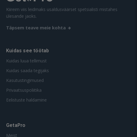
Kiireim viis leidmaks usaldusväärset spetsialisti mistahes
ülesande jaoks.
Täpsem teave meie kohta
Kuidas see töötab
Kuidas luua tellimust
Kuidas saada tegijaks
Kasutustingimused
Privaatsuspoliitika
Eelistuste haldamine
GetaPro
Meist