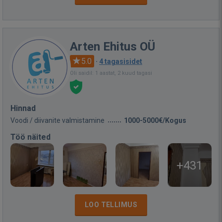
Arten Ehitus OÜ
5.0
·
4 tagasisidet
Oli saidil: 1 aastat, 2 kuud tagasi
Hinnad
Voodi / diivanite valmistamine
1000-5000€/Kogus
Töö näited
+431
LOO TELLIMUS