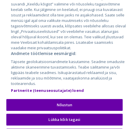
suvandi „Keeldu kõigist” valimine või nõusoleku tagasivõtmine
Leedu
keelab selle. Kui jälgimine on keelatud, ei pruugi osa kuvatavast
sisust ja reklaamidest olla teie jaoks nii asjakohased. Saate selle
menüü igal ajal oma valikute muutmiseks või nõusoleku
tagasivõtmiseks uuesti avada, klõpsates veebilehe allosas oleval
lingil „Privaatsuseelistused” või veebilehe vasakus alanurgas
oleval hõljuval ikoonil, kui see on olemas. Teie valikud jõustuvad
meie Veebisait kohaldamisala piires. Lisateabe saamiseks
vaadake meie privaatsuspoliitikat.
Andmete töötlemise eesmärgid:
City24.lv
CVbankas.lt
Täpsete geolokatsiooniandmete kasutamine. Seadme omaduste
City24.ee
Kainos.lt
aktiivne skaneerimine tuvastamiseks. Teabe säilitamine ja/või
ligipääs teabele seadmes. Isikupärastatud reklaamid ja sisu,
GetaPro.lv
Paslaugos.lt
reklaamide ja sisu mõõtmine, vaatajaskonna analüüsid ja
GetaPro.ee
auto24.ee
tootearendus.
Skelbiu.lt
KV.ee
Partnerite (teenuseosutajate) loend
Autoplius.lt
Osta.ee
Aruodas.lt
KuldneBörs.ee
Nõustun
Lükka kõik tagasi
© 2026 GetaPro. Kõik õigused kaitstud.